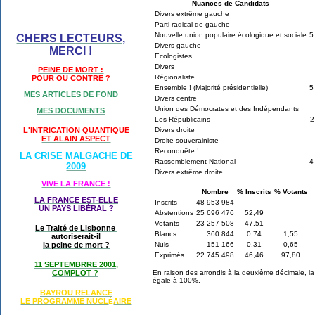
Nuances de Candidats
Divers extrême gauche
Parti radical de gauche
Nouvelle union populaire écologique et sociale
5
CHERS LECTEURS,
Divers gauche
MERCI !
Ecologistes
Divers
PEINE DE MORT :
Régionaliste
POUR OU CONTRE ?
Ensemble ! (Majorité présidentielle)
5
MES ARTICLES DE FOND
Divers centre
Union des Démocrates et des Indépendants
MES DOCUMENTS
Les Républicains
2
Divers droite
L'INTRICATION QUANTIQUE
ET ALAIN ASPECT
Droite souverainiste
Reconquête !
LA CRISE MALGACHE DE
Rassemblement National
4
2009
Divers extrême droite
VIVE LA FRANCE !
Nombre
% Inscrits
% Votants
LA FRANCE EST-ELLE
Inscrits
48 953 984
UN PAYS LIB
É
RAL ?
Abstentions
25 696 476
52,49
Votants
23 257 508
47,51
Le Traité de Lisbonne
Blancs
360 844
0,74
1,55
autoriserait-il
Nuls
151 166
0,31
0,65
la peine de mort ?
Exprimés
22 745 498
46,46
97,80
11 SEPTEMBRRE 2001,
En raison des arrondis à la deuxième décimale, 
COMPLOT ?
égale à 100%.
BAYROU RELANCE
LE PROGRAMME NU
CL
AIRE
É