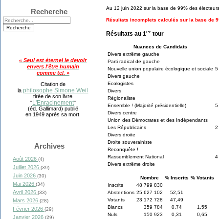
Au 12 juin 2022 sur la base de 99% des électeurs 
Recherche
Résultats incomplets calculés sur la base de 9
er
Résultats au 1
tour
Nuances de Candidats
Divers extrême gauche
« Seul est éternel le devoir
Parti radical de gauche
envers l'être humain
Nouvelle union populaire écologique et sociale
5
comme tel. »
Divers gauche
Ecologistes
Citation de
philosophe Simone Weil
la
Divers
tirée de son livre
Régionaliste
L'Enracinement
"
"
Ensemble ! (Majorité présidentielle)
5
(éd. Gallimard) publié
Divers centre
en 1949 après sa mort.
Union des Démocrates et des Indépendants
Les Républicains
2
Divers droite
Droite souverainiste
Archives
Reconquête !
Rassemblement National
4
Août 2026
(4)
Divers extrême droite
Juillet 2026
(39)
Juin 2026
(30)
Nombre
% Inscrits
% Votants
Mai 2026
(34)
Inscrits
48 799 830
Avril 2026
(33)
Abstentions
25 627 102
52,51
Votants
23 172 728
47,49
Mars 2026
(28)
Blancs
359 784
0,74
1,55
Février 2026
(29)
Nuls
150 923
0,31
0,65
Janvier 2026
(29)