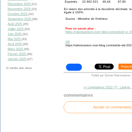
Exprimés
22 662 021
46,44
97,80
Décembre 2025
(21)
Novembre 2025
(24)
En raison des arrondis à la deuxième décimale, 
égale à 100%.
Octobre 2025
(32)
Septembre 2025
Source : Ministère de l'Intérieur
(38)
Août 2025
(35)
Pour en savoir plus :
Juillet 2025
(33)
https://rakotoarison.over-blog.com/article-sr-
Juin 2025
(32)
Mai 2025
(33)
SR
Avril 2025
(36)
https://rakotoarison.over-blog.com/article-srb-202
Mars 2025
(35)
Février 2025
(38)
Janvier 2025
(37)
Repos
In medio stat virtus.
Publié par Sylvain Rakotoarison
<< Législatives 2022 (7) : Liberté,.
commentaires
Ajouter un commentaire