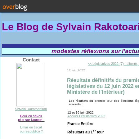
Le Blog de Sylvain Rakotoa
modestes réflexions sur l'actual
Contact
<< Législatives 2022 (7) : Liberté,.
12 juin 2022
Résultats définitifs du premi
législatives du 12 juin 2022 
Ministère de l'Intérieur)
Les résultats du premier tour des élections lé
suivants :
Sylvain Rakotoarison
12 et 19 juin 2022
Accueil Législatives 2022
Pour en savoir
plus sur l'auteur...
France Entière
Email en tiscali
er
ou respublica ?
Résultats au 1
tour