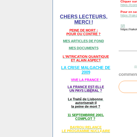
Cliquer sur
https://co
Pour en sav
https://ra
CHERS LECTEURS,
MERCI !
SR
https://rak
PEINE DE MORT :
POUR OU CONTRE ?
MES ARTICLES DE FOND
MES DOCUMENTS
L'INTRICATION QUANTIQUE
ET ALAIN ASPECT
<
LA CRISE MALGACHE DE
2009
comment
VIVE LA FRANCE !
LA FRANCE EST-ELLE
UN PAYS LIB
É
RAL ?
Le Traité de Lisbonne
autoriserait-il
la peine de mort ?
11 SEPTEMBRRE 2001,
COMPLOT ?
BAYROU RELANCE
LE PROGRAMME NU
CL
AIRE
É