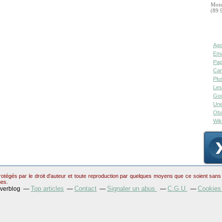
Mois
(89 
Ago
Ema
Pap
Can
Plu
Les
Goo
Une
Oba
Wik
otégés par le droit d'auteur et toute reproduction par quelques moyens que ce soient sans au
ues.
Top articles
Contact
Signaler un abus
C.G.U.
Cookies
Overblog