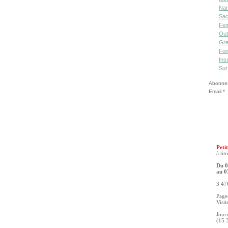
Nan
Sac
Fe
Out
Gre
Fon
Ins
Sur
Abonnez-
Email
Petit
à tit
Du 0
au 0
3 476
Pages
Visit
Jour
(15 