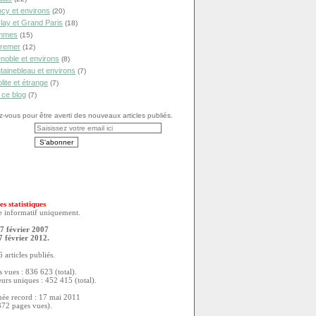
cy et environs
(20)
lay et Grand Paris
(18)
mmes
(15)
remer
(12)
noble et environs
(8)
tainebleau et environs
(7)
olite et étrange
(7)
 ce blog
(7)
vous pour être averti des nouveaux articles publiés.
es statistiques
re informatif uniquement.
7 février 2007
7 février 2012.
 articles publiés.
 vues : 836 623 (total).
eurs uniques : 452 415 (total).
née record : 17 mai 2011
372 pages vues).