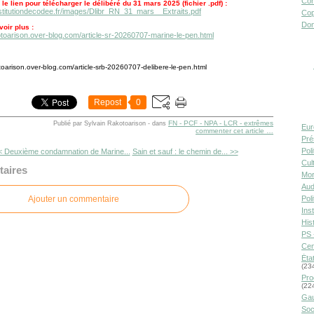
Con
 le lien pour télécharger le délibéré du 31 mars 2025 (fichier .pdf) :
nstitutiondecodee.fr/images/Dlibr_RN_31_mars__Extraits.pdf
Cop
Don
oir plus :
kotoarison.over-blog.com/article-sr-20260707-marine-le-pen.html
otoarison.over-blog.com/article-srb-20260707-delibere-le-pen.html
Repost
0
FN - PCF - NPA - LCR - extrêmes
Publié par Sylvain Rakotoarison
-
dans
Eur
commenter cet article
…
Pré
Pol
< Deuxième condamnation de Marine...
Sain et sauf : le chemin de... >>
Cult
aires
Mor
Aud
Ajouter un commentaire
Pol
Inst
Hist
PS 
Cen
Éta
(23
Pro
(22
Gau
Soc