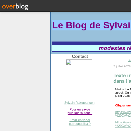
Le Blog de Sylva
modestes réf
Contact
<
7 juillet 2026
Texte i
dans l'
Marine Le 
appel. On 
juillet 2026
Sylvain Rakotoarison
Cliquer sur
Pour en savoir
https://www
plus sur l'auteur...
%20CA%20
Email en tiscali
https://www
ou respublica ?
%20CA%20