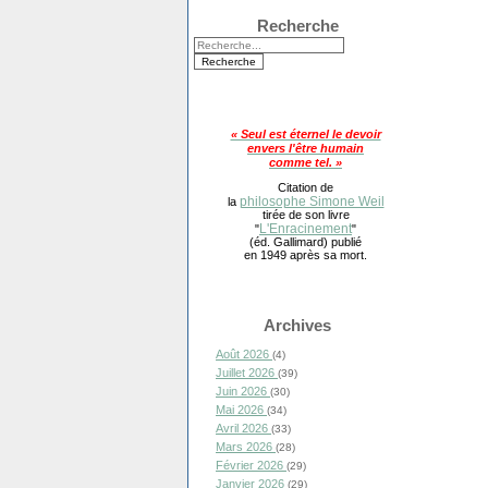
Recherche
« Seul est éternel le devoir
envers l'être humain
comme tel. »
Citation de
philosophe Simone Weil
la
tirée de son livre
L'Enracinement
"
"
(éd. Gallimard) publié
en 1949 après sa mort.
Archives
Août 2026
(4)
Juillet 2026
(39)
Juin 2026
(30)
Mai 2026
(34)
Avril 2026
(33)
Mars 2026
(28)
Février 2026
(29)
Janvier 2026
(29)