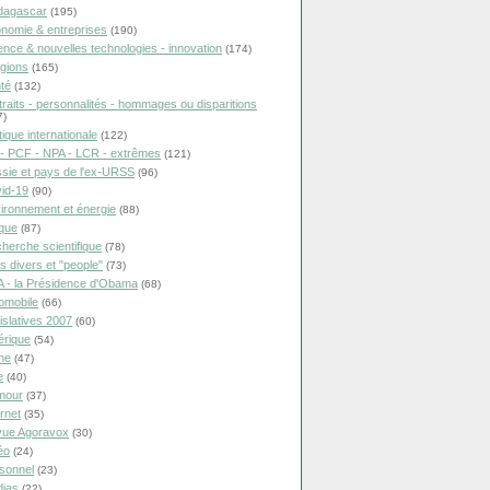
dagascar
(195)
nomie & entreprises
(190)
ence & nouvelles technologies - innovation
(174)
igions
(165)
té
(132)
traits - personnalités - hommages ou disparitions
7)
tique internationale
(122)
- PCF - NPA - LCR - extrêmes
(121)
sie et pays de l'ex-URSS
(96)
id-19
(90)
ironnement et énergie
(88)
ique
(87)
herche scientifique
(78)
ts divers et "people"
(73)
 - la Présidence d'Obama
(68)
omobile
(66)
islatives 2007
(60)
rique
(54)
ne
(47)
e
(40)
mour
(37)
ernet
(35)
ue Agoravox
(30)
éo
(24)
sonnel
(23)
ias
(22)