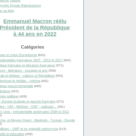
tacter l'auteur
yright Sylvain Rakotoarison
s au blog
Emmanuel Macron réélu
Président de la République
à 44 ans en 2022
Catégories
ope et Union Européenne
(605)
sidentielles françaises 2007 - 2012 et 2017
(605)
itique française et élections françaises
(571)
ure - littérature - musique et arts
(558)
ale et éthique - valeurs et République
(553)
iovisuel et médias - cinéma
(492)
itique gouvernementale
(480)
itutions
(453)
oire politique
(428)
- Europe écologie et gauche française
(272)
tre - UDI - MoDem - UDF - radicaux...
(261)
ts-Unis - présidentielle américaine 2008 et 2012
4)
che- et Moyen-Orient - Maghreb - Turquie - Egypte
4)
llistes - UMP et ex-majorité sarkozyste
(213)
iété et éducation
(208)