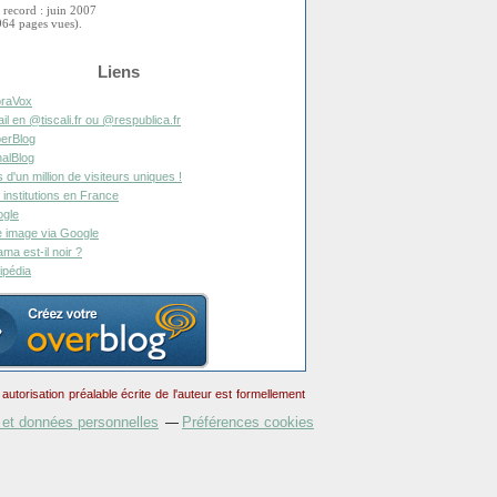
 record : juin 2007
964 pages vues).
Liens
raVox
il en @tiscali.fr ou @respublica.fr
erBlog
alBlog
s d'un million de visiteurs uniques !
 institutions en France
gle
 image via Google
ma est-il noir ?
ipédia
torisation préalable écrite de l'auteur est formellement
 et données personnelles
Préférences cookies