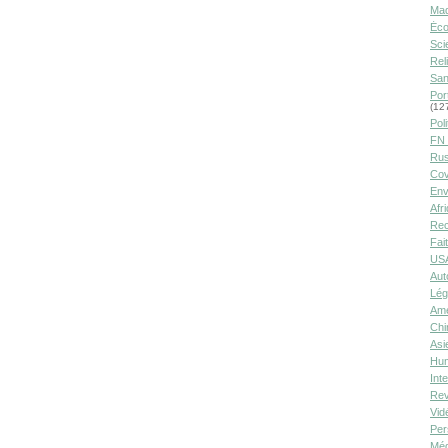
Ma
Éco
Sci
Rel
San
Por
(12
Poli
FN 
Rus
Cov
Env
Afr
Rec
Fai
USA
Aut
Lég
Amé
Chi
Asi
Hu
Int
Rev
Vid
Per
Méd