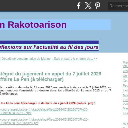
in Rakotoa
rison
lexions sur l'actualité au fil des jours
< Deuxième condamnation de Marine...
Sain et sauf : le chemin de... >>
Pré
int
Oba
ntégral du jugement en appel du 7 juillet 2026
Un 
affaire Le Pen (à télécharger)
Xen
Feu
Pen a été condamnée le 31 mars 2025 en première instance et le 7 juillet 2026 en
L'é
peut retrouver l'ensemble du dossier dans les délibérés du 31 mars 2025 et du 7
 à télécharger.
Mor
Eut
 les liens pour télécharger le délibéré du 7 juillet 2026 (fichier .pdf) :
opp
Mar
.cours-appel.justice.fr/sites/default/files/2026-07/20260707%20-
Paris%20-%20CP.pdf
La 
.cours-appel.justice.fr/sites/default/files/2026-07/20260707%20-
Paris%20-%20Tableau.pdf
Ave