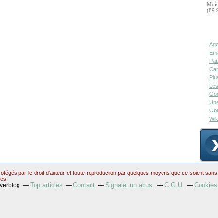
Mois
(89 
Ago
Ema
Pap
Can
Plu
Les
Goo
Une
Oba
Wik
otégés par le droit d'auteur et toute reproduction par quelques moyens que ce soient sans au
ues.
Top articles
Contact
Signaler un abus
C.G.U.
Cookies
Overblog