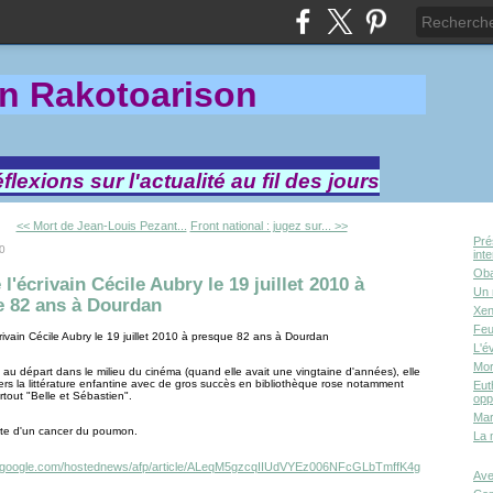
in Rakotoa
rison
lexions sur l'actualité au fil des jours
<< Mort de Jean-Louis Pezant...
Front national : jugez sur... >>
Pré
10
int
Oba
 l'écrivain Cécile Aubry le 19 juillet 2010 à
Un 
e 82 ans à Dourdan
Xen
Feu
crivain Cécile Aubry le 19 juillet 2010 à presque 82 ans à Dourdan
L'é
Mor
u départ dans le milieu du cinéma (quand elle avait une vingtaine d'années), elle
ers la littérature enfantine avec de gros succès en bibliothèque rose notamment
Eut
rtout "Belle et Sébastien".
opp
Mar
rte d'un cancer du poumon.
La 
w.google.com/hostednews/afp/article/ALeqM5gzcqIIUdVYEz006NFcGLbTmffK4g
Ave