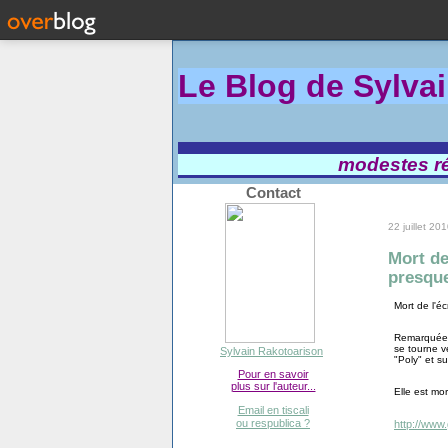
Le Blog de Sylva
modestes réf
Contact
22 juillet 20
Mort de
presqu
Mort de l'é
Remarquée a
se tourne v
Sylvain Rakotoarison
"Poly" et su
Pour en savoir
plus sur l'auteur...
Elle est mo
Email en tiscali
ou respublica ?
http://ww