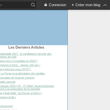
Connexion
+
Créer mon blog
Les Derniers Articles
sidentielle 2027 : la candidature favorite des
entions de vote
ma sera-t-il candidat en 2028 ?
minaret à Paris... depuis 100 ans !
ia Fedorova sous OQTF !
 Le Porge et la désolation des familles
vacuation de George Clooney
telle canicule
hanasie 2026 (16) : Pr Didier Sicard fortement
osé à la proposition de loi adoptée
ie-Paule Belle : Au Revoir et Merci !
maison brûle !
rtissement