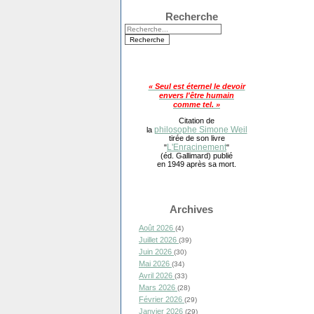
Recherche
« Seul est éternel le devoir
envers l'être humain
comme tel. »
Citation de
philosophe Simone Weil
la
tirée de son livre
L'Enracinement
"
"
(éd. Gallimard) publié
en 1949 après sa mort.
Archives
Août 2026
(4)
Juillet 2026
(39)
Juin 2026
(30)
Mai 2026
(34)
Avril 2026
(33)
Mars 2026
(28)
Février 2026
(29)
Janvier 2026
(29)