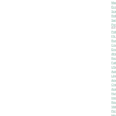
Ma
Éco
Sci
Rel
San
Por
(12
Poli
FN 
Rus
Cov
Env
Afr
Rec
Fai
USA
Aut
Lég
Amé
Chi
Asi
Hu
Int
Rev
Vid
Per
Méd