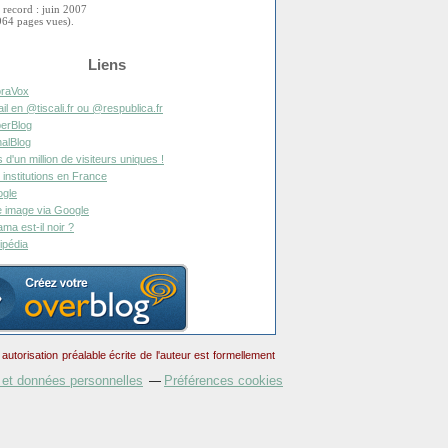
 record : juin 2007
964 pages vues).
Liens
raVox
il en @tiscali.fr ou @respublica.fr
erBlog
alBlog
s d'un million de visiteurs uniques !
 institutions en France
gle
 image via Google
ma est-il noir ?
ipédia
torisation préalable écrite de l'auteur est formellement
 et données personnelles
Préférences cookies