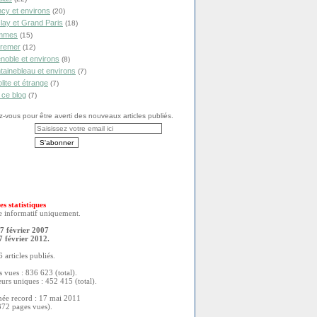
cy et environs
(20)
lay et Grand Paris
(18)
mmes
(15)
remer
(12)
noble et environs
(8)
tainebleau et environs
(7)
olite et étrange
(7)
 ce blog
(7)
vous pour être averti des nouveaux articles publiés.
es statistiques
re informatif uniquement.
7 février 2007
7 février 2012.
 articles publiés.
 vues : 836 623 (total).
eurs uniques : 452 415 (total).
née record : 17 mai 2011
372 pages vues).