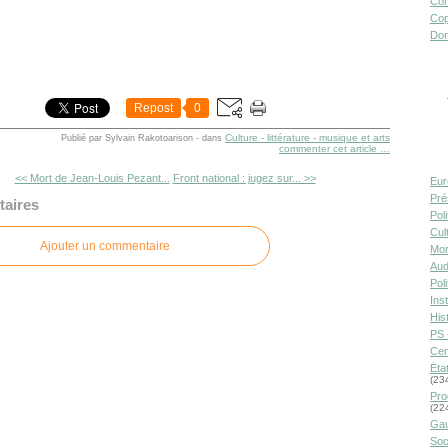
Con
Cop
Don
Repost
0
Culture - littérature - musique et arts
Publié par Sylvain Rakotoarison
-
dans
commenter cet article
…
<< Mort de Jean-Louis Pezant...
Front national : jugez sur... >>
Eur
Pré
aires
Pol
Cult
Ajouter un commentaire
Mor
Aud
Pol
Inst
Hist
PS 
Cen
Éta
(23
Pro
(22
Gau
Soc