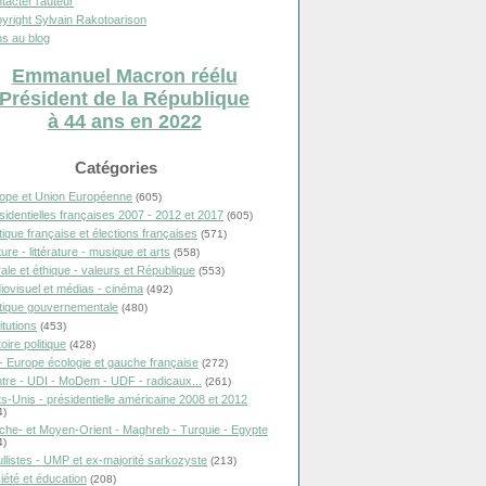
tacter l'auteur
yright Sylvain Rakotoarison
s au blog
Emmanuel Macron réélu
Président de la République
à 44 ans en 2022
Catégories
ope et Union Européenne
(605)
sidentielles françaises 2007 - 2012 et 2017
(605)
itique française et élections françaises
(571)
ure - littérature - musique et arts
(558)
ale et éthique - valeurs et République
(553)
iovisuel et médias - cinéma
(492)
itique gouvernementale
(480)
itutions
(453)
oire politique
(428)
- Europe écologie et gauche française
(272)
tre - UDI - MoDem - UDF - radicaux...
(261)
ts-Unis - présidentielle américaine 2008 et 2012
4)
che- et Moyen-Orient - Maghreb - Turquie - Egypte
4)
llistes - UMP et ex-majorité sarkozyste
(213)
iété et éducation
(208)