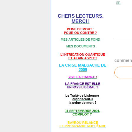
SR
CHERS LECTEURS,
MERCI !
PEINE DE MORT :
POUR OU CONTRE ?
MES ARTICLES DE FOND
MES DOCUMENTS
L'INTRICATION QUANTIQUE
ET ALAIN ASPECT
comment
LA CRISE MALGACHE DE
2009
VIVE LA FRANCE !
LA FRANCE EST-ELLE
UN PAYS LIB
É
RAL ?
Le Traité de Lisbonne
autoriserait-il
la peine de mort ?
11 SEPTEMBRRE 2001,
COMPLOT ?
BAYROU RELANCE
LE PROGRAMME NU
CL
AIRE
É