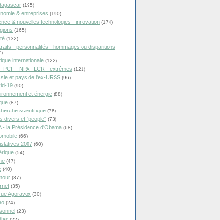
dagascar
(195)
nomie & entreprises
(190)
ence & nouvelles technologies - innovation
(174)
igions
(165)
té
(132)
traits - personnalités - hommages ou disparitions
7)
tique internationale
(122)
- PCF - NPA - LCR - extrêmes
(121)
sie et pays de l'ex-URSS
(96)
id-19
(90)
ironnement et énergie
(88)
ique
(87)
herche scientifique
(78)
ts divers et "people"
(73)
 - la Présidence d'Obama
(68)
omobile
(66)
islatives 2007
(60)
rique
(54)
ne
(47)
e
(40)
mour
(37)
ernet
(35)
ue Agoravox
(30)
éo
(24)
sonnel
(23)
ias
(22)