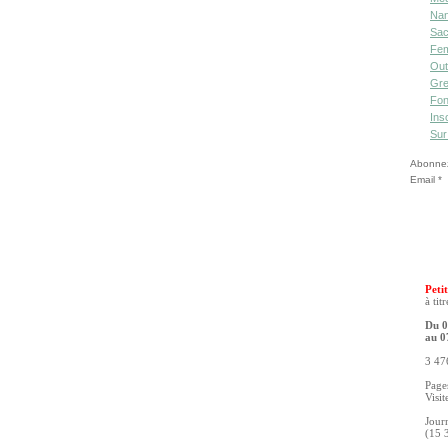
Nan
Sac
Fe
Out
Gre
Fon
Ins
Sur
Abonnez-
Email
Petit
à tit
Du 0
au 0
3 476
Pages
Visit
Jour
(15 