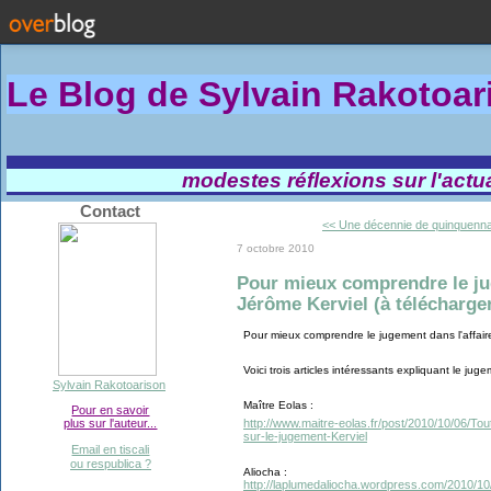
Le Blog de Sylvain Rakotoa
modestes réflexions sur l'actual
Contact
<< Une décennie de quinquennat
7 octobre 2010
Pour mieux comprendre le ju
Jérôme Kerviel (à télécharge
Pour mieux comprendre le jugement dans l'affaire
Voici trois articles intéressants expliquant le juge
Sylvain Rakotoarison
Maître Eolas :
Pour en savoir
http://www.maitre-eolas.fr/post/2010/10/06/To
plus sur l'auteur...
sur-le-jugement-Kerviel
Email en tiscali
ou respublica ?
Aliocha :
http://laplumedaliocha.wordpress.com/2010/10/