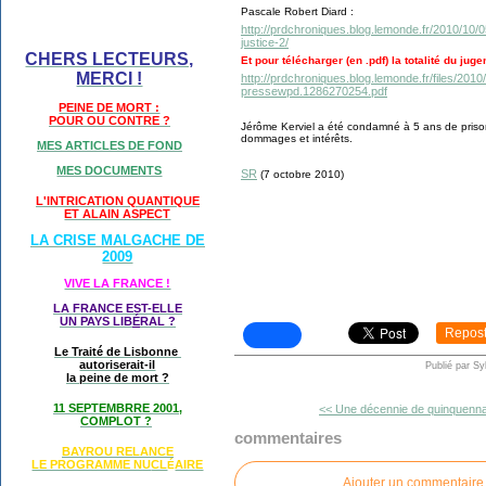
Pascale Robert Diard :
http://prdchroniques.blog.lemonde.fr/2010/10/0
justice-2/
CHERS LECTEURS,
Et pour télécharger (en .pdf) la totalité du juge
MERCI !
http://prdchroniques.blog.lemonde.fr/files/2010/
pressewpd.1286270254.pdf
PEINE DE MORT :
POUR OU CONTRE ?
Jérôme Kerviel a été condamné à 5 ans de priso
dommages et intérêts.
MES ARTICLES DE FOND
MES DOCUMENTS
SR
(7 octobre 2010)
L'INTRICATION QUANTIQUE
ET ALAIN ASPECT
LA CRISE MALGACHE DE
2009
VIVE LA FRANCE !
LA FRANCE EST-ELLE
UN PAYS LIB
É
RAL ?
Repos
Le Traité de Lisbonne
autoriserait-il
Publié par Sy
la peine de mort ?
11 SEPTEMBRRE 2001,
<< Une décennie de quinquennat
COMPLOT ?
commentaires
BAYROU RELANCE
LE PROGRAMME NU
CL
AIRE
É
Ajouter un commentaire