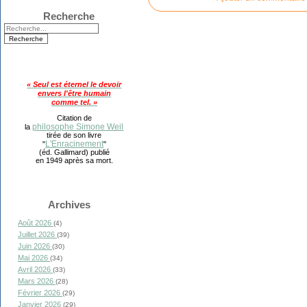
Recherche
« Seul est éternel le devoir
envers l'être humain
comme tel. »
Citation de
philosophe Simone Weil
la
tirée de son livre
L'Enracinement
"
"
(éd. Gallimard) publié
en 1949 après sa mort.
Archives
Août 2026
(4)
Juillet 2026
(39)
Juin 2026
(30)
Mai 2026
(34)
Avril 2026
(33)
Mars 2026
(28)
Février 2026
(29)
Janvier 2026
(29)