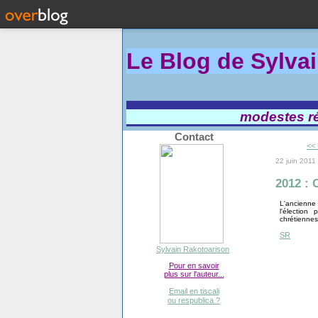
Le Blog de Sylva
modestes réf
Contact
<< 
22 juin 2011
2012 : 
L'ancienne
l'élection
chrétiennes
SR
Sylvain Rakotoarison
Pour en savoir
plus sur l'auteur...
Email en tiscali
ou respublica ?