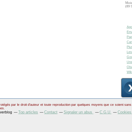
Mois
(89 
Ago
Ema
Pap
Can
Plu
Les
Goo
Une
Oba
Wik
otégés par le droit d'auteur et toute reproduction par quelques moyens que ce soient sans au
ues.
Top articles
Contact
Signaler un abus
C.G.U.
Cookies
Overblog