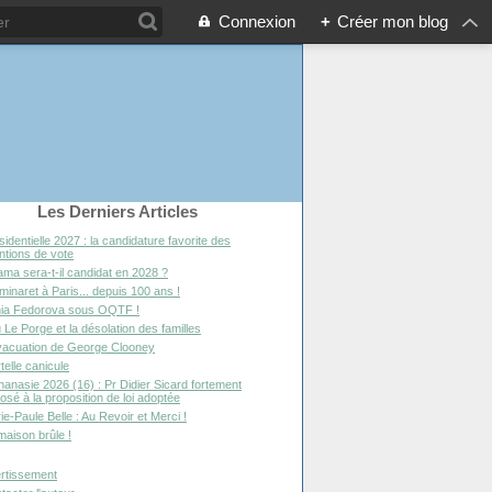
Connexion
+
Créer mon blog
Les Derniers Articles
sidentielle 2027 : la candidature favorite des
entions de vote
ma sera-t-il candidat en 2028 ?
minaret à Paris... depuis 100 ans !
ia Fedorova sous OQTF !
 Le Porge et la désolation des familles
vacuation de George Clooney
telle canicule
hanasie 2026 (16) : Pr Didier Sicard fortement
osé à la proposition de loi adoptée
ie-Paule Belle : Au Revoir et Merci !
maison brûle !
rtissement