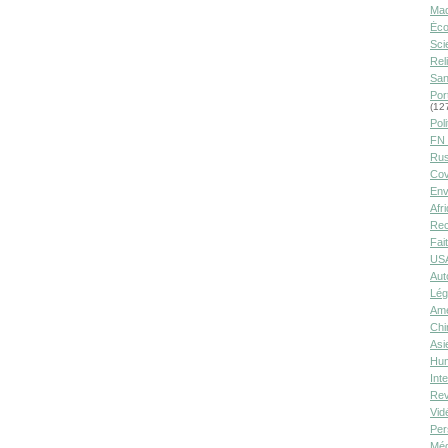
Ma
Éco
Sci
Rel
San
Por
(12
Poli
FN 
Rus
Cov
Env
Afr
Rec
Fai
USA
Aut
Lég
Amé
Chi
Asi
Hu
Int
Rev
Vid
Per
Méd