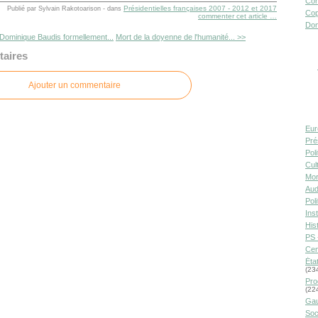
Con
Présidentielles françaises 2007 - 2012 et 2017
Publié par Sylvain Rakotoarison
-
dans
Cop
commenter cet article
…
Don
Dominique Baudis formellement...
Mort de la doyenne de l'humanité... >>
aires
Ajouter un commentaire
Eur
Pré
Pol
Cult
Mor
Aud
Pol
Inst
Hist
PS 
Cen
Éta
(23
Pro
(22
Gau
Soc