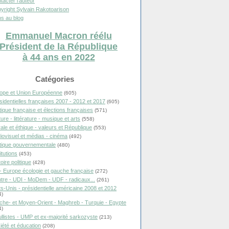
tacter l'auteur
yright Sylvain Rakotoarison
s au blog
Emmanuel Macron réélu
Président de la République
à 44 ans en 2022
Catégories
ope et Union Européenne
(605)
sidentielles françaises 2007 - 2012 et 2017
(605)
itique française et élections françaises
(571)
ure - littérature - musique et arts
(558)
ale et éthique - valeurs et République
(553)
iovisuel et médias - cinéma
(492)
itique gouvernementale
(480)
itutions
(453)
oire politique
(428)
- Europe écologie et gauche française
(272)
tre - UDI - MoDem - UDF - radicaux...
(261)
ts-Unis - présidentielle américaine 2008 et 2012
4)
che- et Moyen-Orient - Maghreb - Turquie - Egypte
4)
llistes - UMP et ex-majorité sarkozyste
(213)
iété et éducation
(208)