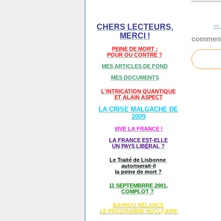
<< 
CHERS LECTEURS,
MERCI !
comment
PEINE DE MORT :
POUR OU CONTRE ?
MES ARTICLES DE FOND
MES DOCUMENTS
L'INTRICATION QUANTIQUE
ET ALAIN ASPECT
LA CRISE MALGACHE DE
2009
VIVE LA FRANCE !
LA FRANCE EST-ELLE
UN PAYS LIB
É
RAL ?
Le Traité de Lisbonne
autoriserait-il
la peine de mort ?
11 SEPTEMBRRE 2001,
COMPLOT ?
BAYROU RELANCE
LE PROGRAMME NU
CL
AIRE
É