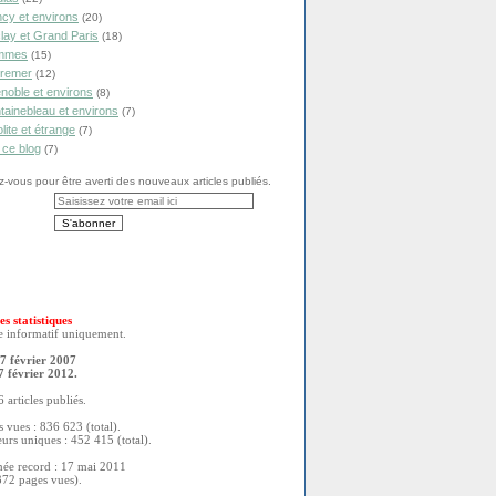
cy et environs
(20)
lay et Grand Paris
(18)
mmes
(15)
remer
(12)
noble et environs
(8)
tainebleau et environs
(7)
olite et étrange
(7)
 ce blog
(7)
vous pour être averti des nouveaux articles publiés.
es statistiques
re informatif uniquement.
7 février 2007
7 février 2012.
 articles publiés.
 vues : 836 623 (total).
eurs uniques : 452 415 (total).
née record : 17 mai 2011
372 pages vues).