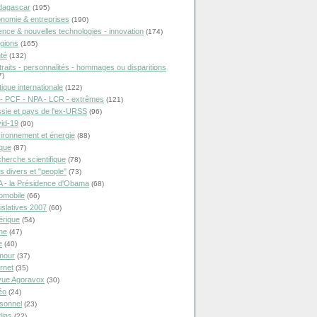
dagascar
(195)
nomie & entreprises
(190)
ence & nouvelles technologies - innovation
(174)
igions
(165)
té
(132)
traits - personnalités - hommages ou disparitions
7)
tique internationale
(122)
- PCF - NPA - LCR - extrêmes
(121)
sie et pays de l'ex-URSS
(96)
id-19
(90)
ironnement et énergie
(88)
ique
(87)
herche scientifique
(78)
ts divers et "people"
(73)
 - la Présidence d'Obama
(68)
omobile
(66)
islatives 2007
(60)
rique
(54)
ne
(47)
e
(40)
mour
(37)
ernet
(35)
ue Agoravox
(30)
éo
(24)
sonnel
(23)
ias
(22)