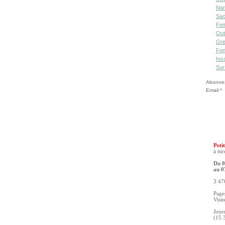
Nan
Sac
Fe
Out
Gre
Fon
Ins
Sur
Abonnez-
Email
Petit
à tit
Du 0
au 0
3 476
Pages
Visit
Jour
(15 