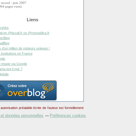
 record : juin 2007
964 pages vues).
Liens
raVox
il en @tiscali.fr ou @respublica.fr
erBlog
alBlog
s d'un million de visiteurs uniques !
 institutions en France
gle
 image via Google
ma est-il noir ?
ipédia
torisation préalable écrite de l'auteur est formellement
 et données personnelles
Préférences cookies