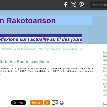
in Rakotoa
rison
lexions sur l'actualité au fil des jours
Dominique Baudis formellement...
Mort de la doyenne de l'humanité... >>
Pré
int
Oba
Christine Boutin candidate
Un 
Xen
 Ministre du Logement Christine Boutin a annoncé qu'elle serait candidate à
 présidentielle de 2012. Déjà candidate en 2002, elle défendra ses valeurs
Feu
.
L'é
Mor
Eut
opp
Mar
La 
Repost
0
Ave