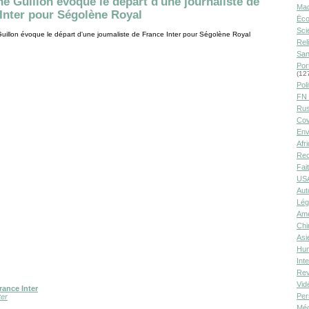
e Guillon évoque le départ d'une journaliste de
Ma
Inter pour Ségolène Royal
Éco
Sci
illon évoque le départ d'une journaliste de France Inter pour Ségolène Royal
Rel
San
Por
(12
Poli
FN 
Rus
Cov
Env
Afr
Rec
Fai
USA
Aut
Lég
Amé
Chi
Asi
Hu
Int
Rev
Vid
rance Inter
Per
ter
Méd