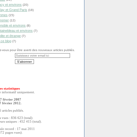
cy et environs
(20)
lay et Grand Paris
(18)
mmes
(15)
remer
(12)
noble et environs
(8)
tainebleau et environs
(7)
olite et étrange
(7)
 ce blog
(7)
vous pour être averti des nouveaux articles publiés.
es statistiques
re informatif uniquement.
7 février 2007
7 février 2012.
 articles publiés.
 vues : 836 623 (total).
eurs uniques : 452 415 (total).
née record : 17 mai 2011
372 pages vues).