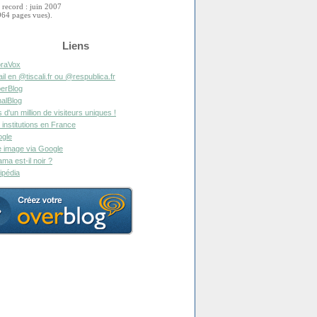
 record : juin 2007
964 pages vues).
Liens
raVox
il en @tiscali.fr ou @respublica.fr
erBlog
alBlog
s d'un million de visiteurs uniques !
 institutions en France
gle
 image via Google
ma est-il noir ?
ipédia