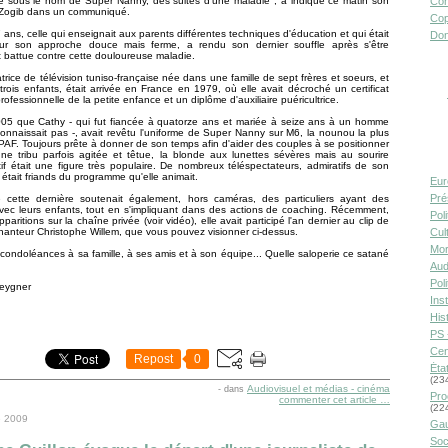
e sous le nom de Super Nanny, des suites d'une maladie", a indiqué ce matin son
Con
 Zogib dans un communiqué.
Cop
ans, celle qui enseignait aux parents différentes techniques d'éducation et qui était
Don
r son approche douce mais ferme, a rendu son dernier souffle après s'être
battue contre cette douloureuse maladie.
trice de télévision tuniso-française née dans une famille de sept frères et soeurs, et
ois enfants, était arrivée en France en 1979, où elle avait décroché un certificat
rofessionnelle de la petite enfance et un diplôme d'auxiliaire puéricultrice.
005 que Cathy - qui fut fiancée à quatorze ans et mariée à seize ans à un homme
connaissait pas -, avait revêtu l'uniforme de Super Nanny sur M6, la nounou la plus
PAF. Toujours prête à donner de son temps afin d'aider des couples à se positionner
ne tribu parfois agitée et têtue, la blonde aux lunettes sévères mais au sourire
f était une figure très populaire. De nombreux téléspectateurs, admiratifs de son
, était friands du programme qu'elle animait.
Eur
Pré
 cette dernière soutenait également, hors caméras, des particuliers ayant des
 avec leurs enfants, tout en s'impliquant dans des actions de coaching. Récemment,
Pol
paritions sur la chaîne privée (voir vidéo), elle avait participé l'an dernier au clip de
chanteur Christophe Willem, que vous pouvez visionner ci-dessus.
Cult
Mor
condoléances à sa famille, à ses amis et à son équipe... Quelle saloperie ce satané
Aud
Pol
Reygner
Inst
Hist
PS 
Cen
Repost
0
Éta
(23
Audiovisuel et médias - cinéma
-
dans
Pro
commenter cet article
…
(22
e 2009
Gau
Soc