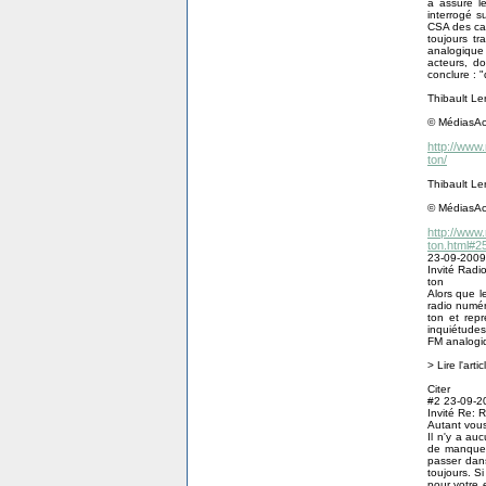
a assuré l
interrogé s
CSA des can
toujours tr
analogique 
acteurs, do
conclure : "
Thibault Le
© MédiasAct
http://www
ton/
Thibault Le
© MédiasAct
http://www
ton.html#2
23-09-2009
Invité Radi
ton
Alors que l
radio numér
ton et rep
inquiétudes 
FM analogi
> Lire l'art
Citer
#2 23-09-
Invité Re: 
Autant vous
Il n'y a au
de manque 
passer dan
toujours. S
pour votre 