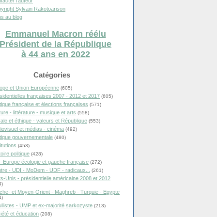
tacter l'auteur
yright Sylvain Rakotoarison
s au blog
Emmanuel Macron réélu
Président de la République
à 44 ans en 2022
Catégories
ope et Union Européenne
(605)
sidentielles françaises 2007 - 2012 et 2017
(605)
itique française et élections françaises
(571)
ure - littérature - musique et arts
(558)
ale et éthique - valeurs et République
(553)
iovisuel et médias - cinéma
(492)
itique gouvernementale
(480)
itutions
(453)
oire politique
(428)
- Europe écologie et gauche française
(272)
tre - UDI - MoDem - UDF - radicaux...
(261)
ts-Unis - présidentielle américaine 2008 et 2012
4)
che- et Moyen-Orient - Maghreb - Turquie - Egypte
4)
llistes - UMP et ex-majorité sarkozyste
(213)
iété et éducation
(208)