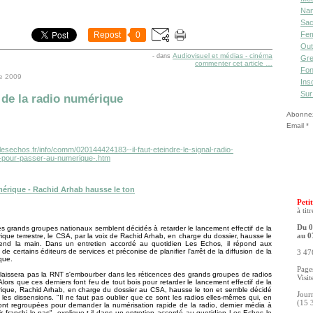
Nan
Sac
Repost
0
Fe
Out
Audiovisuel et médias - cinéma
-
dans
Gre
commenter cet article
…
Fon
e 2009
Ins
Sur
 de la radio numérique
Abonnez-
Email
lesechos.fr/info/comm/020144424183--il-faut-eteindre-le-signal-radio-
-pour-passer-au-numerique-.htm
érique - Rachid Arhab hausse le ton
Petit
à tit
Du 0
es grands groupes nationaux semblent décidés à retarder le lancement effectif de la
ique terrestre, le CSA, par la voix de Rachid Arhab, en charge du dossier, hausse le
au 0
rend la main. Dans un entretien accordé au quotidien Les Echos, il répond aux
de certains éditeurs de services et préconise de planifier l'arrêt de la diffusion de la
3 476
que.
Pages
laissera pas la RNT s'embourber dans les réticences des grands groupes de radios
Visit
Alors que ces derniers font feu de tout bois pour retarder le lancement effectif de la
rique, Rachid Arhab, en charge du dossier au CSA, hausse le ton et semble décidé
Jour
re les dissensions. "Il ne faut pas oublier que ce sont les radios elles-mêmes qui, en
(15 
ont regroupées pour demander la numérisation rapide de la radio, dernier média à
r franchi le pas", explique t-il dans un entretien accordé au quotidien Les Echos le