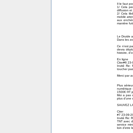
Il le faut 
1/ Cela pe
diffusion et
2/ Cela lib
mobile atte
aux enchèr
manière futi
Le Druide a 
Dans les zon
Ce n'est pa
devra déplo
histoire, d
En ligne
Citer#6 23
Invité Re:
toucher pa
Merci par a
Plus sérieu
numérique 
1500€ HT p
Moi a pas c
plus d'une 
SAUVEZ LA 
Citer
#7 23-09-20
Invité Re: 
TNT avec de
service min
loin d'etre