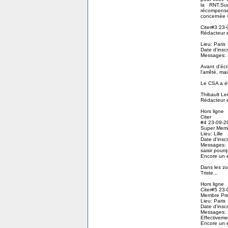
la RNT.Su
récompense
concernée v
Citer#3 23-
Rédacteur 
Lieu: Paris
Date d'insc
Messages: 
Avant d'écr
l'arrêté, m
Le CSA a été
Thibault Ler
Rédacteur 
Hors ligne
Citer
#4 23-09-2
Super Mem
Lieu: Lille
Date d'insc
Messages: 
saisir pourqu
Encore un e
Dans les zon
Triste...
Hors ligne
Citer#5 23
Membre Pr
Lieu: Paris
Date d'insc
Messages: 3
Effectivemen
Encore un e