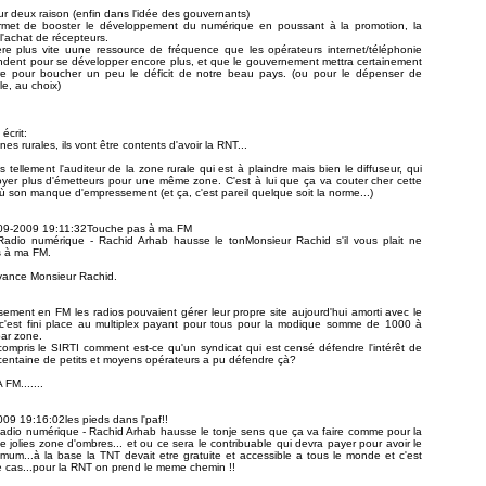
pour deux raison (enfin dans l'idée des gouvernants)
rmet de booster le développement du numérique en poussant à la promotion, la
 l'achat de récepteurs.
ère plus vite uune ressource de fréquence que les opérateurs internet/téléphonie
ndent pour se développer encore plus, et que le gouvernement mettra certainement
e pour boucher un peu le déficit de notre beau pays. (ou pour le dépenser de
le, au choix)
écrit:
es rurales, ils vont être contents d'avoir la RNT...
s tellement l'auditeur de la zone rurale qui est à plaindre mais bien le diffuseur, qui
yer plus d'émetteurs pour une même zone. C'est à lui que ça va couter cher cette
'où son manque d'empressement (et ça, c'est pareil quelque soit la norme...)
-09-2009 19:11:32Touche pas à ma FM
 Radio numérique - Rachid Arhab hausse le tonMonsieur Rachid s'il vous plait ne
s à ma FM.
vance Monsieur Rachid.
sement en FM les radios pouvaient gérer leur propre site aujourd'hui amorti avec le
c'est fini place au multiplex payant pour tous pour la modique somme de 1000 à
ar zone.
ompris le SIRTI comment est-ce qu'un syndicat qui est censé défendre l'intérêt de
centaine de petits et moyens opérateurs a pu défendre çà?
FM.......
09 19:16:02les pieds dans l'paf!!
Radio numérique - Rachid Arhab hausse le tonje sens que ça va faire comme pour la
 jolies zone d'ombres... et ou ce sera le contribuable qui devra payer pour avoir le
imum...à la base la TNT devait etre gratuite et accessible a tous le monde et c'est
 le cas...pour la RNT on prend le meme chemin !!