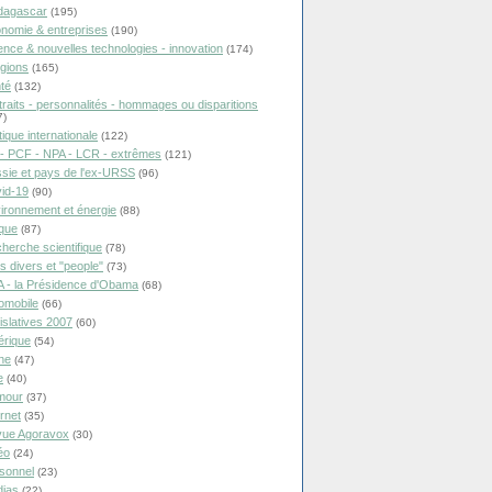
dagascar
(195)
nomie & entreprises
(190)
ence & nouvelles technologies - innovation
(174)
igions
(165)
té
(132)
traits - personnalités - hommages ou disparitions
7)
tique internationale
(122)
- PCF - NPA - LCR - extrêmes
(121)
sie et pays de l'ex-URSS
(96)
id-19
(90)
ironnement et énergie
(88)
ique
(87)
herche scientifique
(78)
ts divers et "people"
(73)
 - la Présidence d'Obama
(68)
omobile
(66)
islatives 2007
(60)
rique
(54)
ne
(47)
e
(40)
mour
(37)
ernet
(35)
ue Agoravox
(30)
éo
(24)
sonnel
(23)
ias
(22)