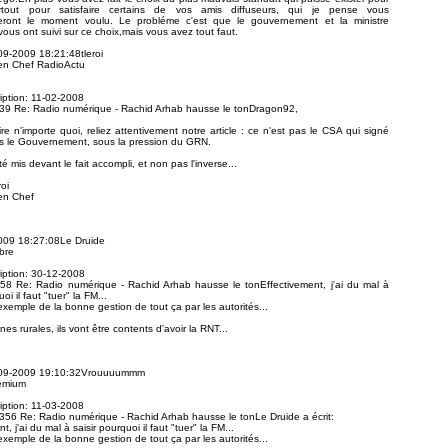
rtout pour satisfaire certains de vos amis diffuseurs, qui je pense vous
ront le moment voulu. Le probléme c'est que le gouvernement et la ministre
ous ont suivi sur ce choix,mais vous avez tout faut.
09-2009 18:21:48tleroi
en Chef RadioActu
ription: 11-02-2008
39 Re: Radio numérique - Rachid Arhab hausse le tonDragon92,
ire n'importe quoi, reliez attentivement notre article : ce n'est pas le CSA qui signé
ais le Gouvernement, sous la pression du GRN.
 mis devant le fait accompli, et non pas l'inverse...
oi
en Chef
009 18:27:08Le Druide
bre
ription: 30-12-2008
58 Re: Radio numérique - Rachid Arhab hausse le tonEffectivement, j'ai du mal à
oi il faut "tuer" la FM...
xemple de la bonne gestion de tout ça par les autorités...
es rurales, ils vont être contents d'avoir la RNT...
-09-2009 19:10:32Vrouuuummm
emium
ription: 11-03-2008
56 Re: Radio numérique - Rachid Arhab hausse le tonLe Druide a écrit:
t, j'ai du mal à saisir pourquoi il faut "tuer" la FM...
xemple de la bonne gestion de tout ça par les autorités...