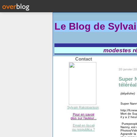
Le Blog de Sylva
modestes réf
Contact
20 janvier 2
Super N
téléréa
(dépêche)
Super Nanny
Sylvain Rakotoarison
http://fr.n
Mort de Sup
Pour en savoir
il y a 2 heu
plus sur l'auteur...
Purepeopl
Email en tiscali
Nanny, est 
ou respublica ?
Photos/Vid
Agrandir la