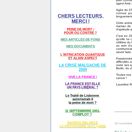
plus connu
agent Amir
Agée de 47 
connue pou
CHERS LECTEURS,
longuement 
MERCI !
Cette anima
maman de tr
PEINE DE MORT :
d'aptitude p
POUR OU CONTRE ?
C'est en 2
qu'elle ne 
MES ARTICLES DE FOND
célèbre du 
au sein d'u
MES DOCUMENTS
communicati
savoir faire
L'INTRICATION QUANTIQUE
ET ALAIN ASPECT
Passionnée
difficultés
LA CRISE MALGACHE DE
outre ses ap
Berlin, du 
2009
Toutes nos 
VIVE LA FRANCE !
cancer !
LA FRANCE EST-ELLE
Laureline 
UN PAYS LIB
É
RAL ?
Le Traité de Lisbonne
autoriserait-il
la peine de mort ?
11 SEPTEMBRRE 2001,
COMPLOT ?
BAYROU RELANCE
18 novembr
LE PROGRAMME NU
CL
AIRE
É