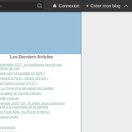
Connexion
+
Créer mon blog
Les Derniers Articles
sidentielle 2027 : la candidature favorite des
entions de vote
ma sera-t-il candidat en 2028 ?
minaret à Paris... depuis 100 ans !
ia Fedorova sous OQTF !
 Le Porge et la désolation des familles
vacuation de George Clooney
telle canicule
hanasie 2026 (16) : Pr Didier Sicard fortement
osé à la proposition de loi adoptée
ie-Paule Belle : Au Revoir et Merci !
maison brûle !
rtissement