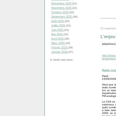
Décembre 2025
(21)
Novembre 2025
(24)
Octobre 2025
(32)
Septembre 2025
(38)
Août 2025
(35)
Juillet 2025
(33)
23 septembr
Juin 2025
(32)
Mai 2025
(33)
L'enjeu
Avril 2025
(36)
Mars 2025
(35)
(dépêches)
Février 2025
(38)
Janvier 2025
(37)
http://www.
analogique
In medio stat virtus.
Radio num
Flash
23/09/2009
Alors que l
radio numér
ton et rep
inquiétudes 
FM analogi
Le CSA ne 
nationaux. 
radio numé
à faire tai
2006, se s
ne pas avoi