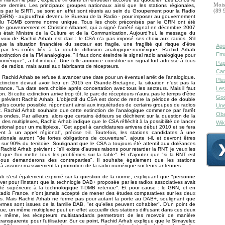
Mois
re dernier. Les principaux groupes nationaux ainsi que les stations régionales,
s par le SIRTI, se sont en effet sont réunis au sein du Groupement pour la Radio
(89 
(GRN) - aujourd'hui devenu le Bureau de la Radio - pour imposer au gouvernement
 du T-DMB comme norme unique. Tous les choix préconisés par le GRN ont été
 le gouvernement et Christine Albanel, qui a signé l'arrêté signal en décembre 2007
le était Ministre de la Culture et de la Communication. Aujourd'hui, le message du
voix de Rachid Arhab est clair : le CSA n'a pas imposé ses choix aux radios. S'il
ue la situation financière du secteur est fragile, une fragilité qui risque d'être
Ago
par les coûts liés à la double diffusion analogique-numérique, Rachid Arhab
Ema
'extinction de la FM analogique. "Il faut donc éteindre le signal radio analogique pour
umérique", a t-il indiqué. Une telle annonce constitue un signal fort adressé à tous
Pap
 de radios, mais aussi aux fabricants de récepteurs.
Can
Rachid Arhab se refuse à avancer une date pour un éventuel arrêt de l'analogique.
Plu
ctinction devrait avoir lieu en 2015 en Grande-Bretagne, la situation n'est pas la
nce. "La date sera choisie après concertation avec tous les secteurs. Mais il faut
Les
ion. Si cette extinction arrive trop tôt, le parc de récepteurs n'aura pas le temps d'être
Goo
 prévient Rachid Arhab. L'objectif du CSA est donc de rendre la période de double
a plus courte possible, répondant ainsi aux inquiétudes de certains groupes de radios
Une
t. Rachid Arhab souhaite que cette extinction de l'analogique commence par l'arrêt
Oba
 ondes. Par ailleurs, alors que certains éditeurs se déchirent sur la question de la
 des multiplexes, Rachid Arhab indique que le CSA réfléchit à la possibilité de lancer
Wik
tional pour un multiplexe. "Cet appel à candidatures arrivera début 2010 et se fera
ent à un appel régional", précise t-il. Toutefois, les stations candidates à une
ationale auront "de fortes obligations de couverture", ajoute t-il, et devront êtres
 sur 90% du territoire. Soulignant que le CSA a toujours été attentif aux doléances
Rachid Arhab prévient : "s'il existe d'autres raisons pour retarder la RNT, je veux les
 que l'on mette tous les problèmes sur la table". Et d'ajouter que "si la RNT est
nous demanderons des contreparties". Il souhaite également que les stations
à assurer massivement la promotion de la radio numérique sur leurs antennes.
ab s'est également exprimé sur la question de la norme, expliquant que "personne
ver pour l'instant que la technlogie DAB+ proposée par les radios associatives avait
cité supérieure à la technologique T-DMB retenue". Et pour cause : le GRN, et en
 Radio France, n'ont jamais accepté de mener des études comparatives sur les deux
es. Mais Rachid Arhab ne ferme pas pour autant la porte au DAB+, soulignant que
rmes sont issues de la famille DAB, "et qu'elles peuvent cohabiter". D'un point de
ue, un même multiplexe peut en effet accueillir des stations diffusant dans ces deux
 même, les récepteurs multistandards permettront de les recevoir de manière
transparente pour l'utilisateur. Sur ce point, Rachid Arhab explique que le Simavelec