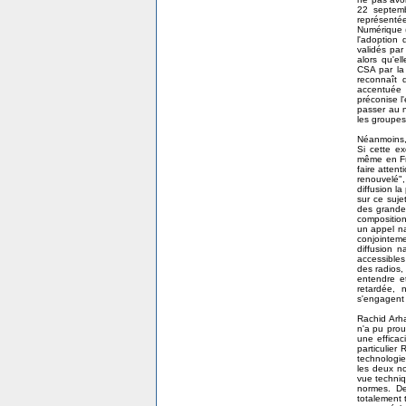
22 septemb
représentée
Numérique 
l'adoption
validés par
alors qu'el
CSA par la 
reconnaît q
accentuée 
préconise l
passer au n
les groupes
Néanmoins, 
Si cette ex
même en Fra
faire attent
renouvelé",
diffusion l
sur ce suje
des grandes
composition
un appel na
conjointem
diffusion n
accessibles
des radios, 
entendre et
retardée, 
s'engagent 
Rachid Arh
n'a pu prou
une effica
particulier
technologi
les deux no
vue techniq
normes. De
totalement 