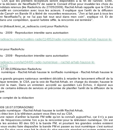
e CSA que les premiers récepteurs seront disponibles à la fin de l'année. Enfin,
ur la décision de NextRadioTV de saisir le Conseil d'Etat pour invalider les choix du
didats retenus (lire RadioActu du 27/05/2009), Rachid Arhab rappelle que le CSA a
availlé en concertation avec tous les acteurs. Il explique que l'arrêt de la diffusion
de Canal+ en Bande III a libéré de nouvelles ressources. "J'en ai fait part à tous les
nt NextRadioTv, je ne l'ai pas fait tout seul dans mon coin", explique t-il. Et de
dans une compétition, quand l'arbitre siffle, la rencontre est terminée".
roi (thibault.leroi_at_radioactu.com) pour RadioActu
u · 2009 · Reproduction interdite sans autorisation
.radioactu.com/actualites-radio/114852/radio-numerique-rachid-arhab-hausse-le-
roi pour RadioActu
u · 2009 · Reproduction interdite sans autorisation
.radioactu.com/la/t34495-radio-numerique---rachid-arhab-hausse-le-
52343
 17:39:22Rédaction RadioActu
o numérique - Rachid Arhab hausse le tonRadio numérique - Rachid Arhab hausse le
es grands groupes nationaux semblent décidés à retarder le lancement effectif de la
ique terrestre, le CSA, par la voix de Rachid Arhab, en charge du dossier, hausse le
rend la main. Dans un entretien accordé au quotidien Les Echos, il répond aux
de certains éditeurs de services et préconise de planifier l'arrêt de la diffusion de la
que.
icle complet de la rédaction
2009 18:07:07DRAGON92
Radio numérique - Rachid Arhab hausse le tonMr Rachid Arhab,
 étiez bon à la télévison,autant vous êtes nul au CSA.
cune raison d'arrêter la bande FM tellle qu'on la connaît aujourd'hui, car il n'y a pas
de fréquences,comme l'on a pu la rencontrer pour la télévision numérique. On est
s les années 80 des GO à la bande FM, et pourtant les grandes ondes existent
i vous voulez faire disparaître la bande FM et passer au tout numérique c'est surtout
ego.En plus vous avez fait le choix du plus mauvais standart qui puisse exister pour