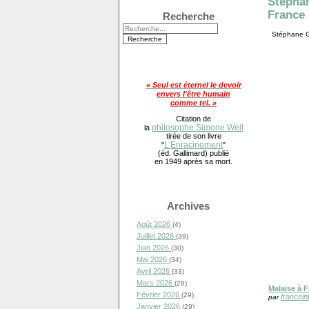
Stéphan
France 
Recherche
Stéphane Gu
« Seul est éternel le devoir
envers l'être humain
comme tel. »
Citation de
philosophe Simone Weil
la
tirée de son livre
L'Enracinement
"
"
(éd. Gallimard) publié
en 1949 après sa mort.
Archives
Août 2026
(4)
Juillet 2026
(39)
Juin 2026
(30)
Mai 2026
(34)
Avril 2026
(33)
Mars 2026
(28)
Malaise à F
Février 2026
(29)
francein
par
Janvier 2026
(29)