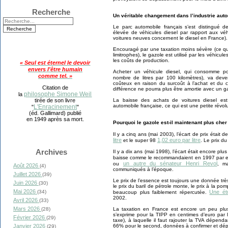
Recherche
Un véritable changement dans l’industrie aut
Le parc automobile français s’est distingué d
élevée de véhicules diesel par rapport aux vé
voitures neuves concernent le diesel en France).
Encouragé par une taxation moins sévère (ce qu
limitrophes), le gazole est utilisé par les véhicul
les coûts de production.
« Seul est éternel le devoir
envers l'être humain
Acheter un véhicule diesel, qui consomme p
comme tel. »
nombre de litres par 100 kilomètres), va deve
coûteux en raison du surcoût à l’achat et du c
Citation de
différence ne pourra plus être amortie avec un ga
philosophe Simone Weil
la
La baisse des achats de voitures diesel est
tirée de son livre
automobile française, ce qui est une petite révolu
L'Enracinement
"
"
(éd. Gallimard) publié
en 1949 après sa mort.
Pourquoi le gazole est-il maintenant plus cher
Il y a cinq ans (mai 2003), l’écart de prix était 
litre
1,02 euro par litre
et le super 98
. Le prix d
Archives
Il y a dix ans (mai 1998), l’écart était encore plu
baisse comme le recommandaient en 1997 par
un autre du sénateur Henri Revol
ou
, m
Août 2026
(4)
communiqués à l’époque.
Juillet 2026
(39)
Le prix de l’essence est toujours une donnée t
Juin 2026
(30)
le prix du baril de pétrole monte, le prix à la p
Mai 2026
Une ét
(34)
beaucoup plus faiblement répercutée.
2002.
Avril 2026
(33)
Mars 2026
La taxation en France est encore un peu plus
(28)
s’exprime pour la TIPP en centimes d’euro par li
Février 2026
(29)
taxe), à laquelle il faut rajouter la TVA dépend
66% pour le second, données à confirmer et dép
Janvier 2026
(29)