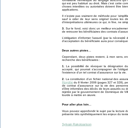
formalisme hermétique au langage abscons qui re
qui est peu habitué au droit. Mais c’est cette comp
choses interdites ou autorisées doivent être bie
applications.
Il n’existe pas vraiment de méthode pour ‘simplifie
sauf à vider de leur sens originel toutes les di
d’interprétations ultérieures ce qui, in fine, ne simpl
3.
Sur le fond, voici donc un meilleur encadreme
de retrouver les bénéficiaires des contrats d’assur
L’obligation d’informer l’assuré (par la nécessit
d’acceptation du bénéficiaire aura pour conséque
Deux autres pistes…
Cependant, deux pistes restent, à mon sens, enco
recherche des bénéficiaires :
1.
La possibilité de révoquer la désignation du 
accepté, qui pourrait s’accompagner de l’obligat
l’existence d’un tel contrat d’assurance sur la vie.
2.
La constitution d’un fichier national des assu
Huyghe
du 8 février 2006 (pages 327 et 328), pe
de contrat d’assurance sur la vie des person
d’être informées des décès de leurs assurés ou de 
rejetée par le gouvernement de Dominique de Ville
lourde à mettre en œuvre.
Pour aller plus loin…
Vous pouvez approfondir le sujet par la lecture 
présente très synthétiquement les enjeux du text
Sylvain Rakotoarison