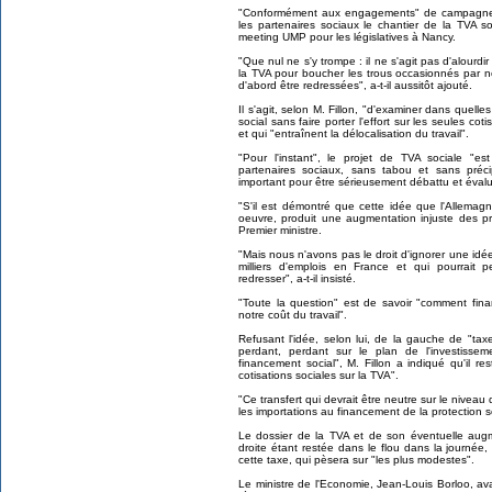
"Conformément aux engagements" de campagne d
les partenaires sociaux le chantier de la TVA so
meeting UMP pour les législatives à Nancy.
"Que nul ne s'y trompe : il ne s'agit pas d'alourdir
la TVA pour boucher les trous occasionnés par n
d'abord être redressées", a-t-il aussitôt ajouté.
Il s'agit, selon M. Fillon, "d'examiner dans quell
social sans faire porter l'effort sur les seules coti
et qui "entraînent la délocalisation du travail".
"Pour l'instant", le projet de TVA sociale "e
partenaires sociaux, sans tabou et sans précip
important pour être sérieusement débattu et évalué",
"S'il est démontré que cette idée que l'Allem
oeuvre, produit une augmentation injuste des pr
Premier ministre.
"Mais nous n'avons pas le droit d'ignorer une idé
milliers d'emplois en France et qui pourrait p
redresser", a-t-il insisté.
"Toute la question" est de savoir "comment fina
notre coût du travail".
Refusant l'idée, selon lui, de la gauche de "tax
perdant, perdant sur le plan de l'investiss
financement social", M. Fillon a indiqué qu'il res
cotisations sociales sur la TVA".
"Ce transfert qui devrait être neutre sur le niveau d
les importations au financement de la protection soc
Le dossier de la TVA et de son éventuelle augm
droite étant restée dans le flou dans la journé
cette taxe, qui pèsera sur "les plus modestes".
Le ministre de l'Economie, Jean-Louis Borloo, av