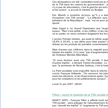
Ces déclarations ont été contredites lundi par le 
de la TVA dans les cartons du gouvernement", a as
n'y a pas de discussions, c'est la gauche qui sort 
et les autres", a accusé le ministre du Budget.
Eric Woerth a toutefois reconnu qu'"il y a dan
d'examiner une TVA sociale". "La réflexion sera
président de la République", mais "nul ne peut préj
ajouté.
Alain Juppé a, lui, donné l'impression que l'aug
tuyaux. "Rien n'est arrêté, ni les chiffres, ni les m
va en parler, on verra comment réagissent les forc
L'ancien Premier ministre, qui avait lui même au
18,6% à 20,6%, a ses idées pour faire passer ce
réduits sur les produits de première consommation
Mais d'autres voix s'élèvent dans la majorité po
baisser les impôts. Il n'y aura "pas d'augmentation 
de l'Intérieur Michèle Alliot-Marie.
"Si nous devions avoir une TVA sociale, il fau
d'autres impôts", a déclaré Patrick Devedjian. L
que "la promesse de Nicolas Sarkozy, c'est la bai
Le Parti socialiste s'est engouffré dans la brèche
conclu François Hollande. "On annonce les prin
avant les élections, et les financements après. Ça
pour les cotisations et les prélèvements sociaux", 
Lundi 11 juin 2007, 18h33
Fillon : ouvrir le chantier de la TVA social
NANCY (AFP) - François Fillon a affirmé lundi soir
TVA sociale", sans préjuger de l'aboutissement d
pas "alourdir les impôts" ni "augmenter la TVA pou