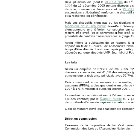
er
loi 2003-706
Déjà, plusieurs lois (dont la
du 1
1564
du
15 décembre 2005 portant diverses dis
loi 200
dans le domaine de l’assurance et la
successions et libéralités) renforcent le dispositif
et la recherche du bénéficiaire.
Mais ces dispositifs n’ont pas eu les résultats
Médiateur de la République
Jean-Paul Delevoye
d’entreprendre une réflexion constructive sur c
restera très limité, et le sentiment d’être lésé i
potentiels de contrats d’assurance-vie. » (page 42
Avant même la publication de ce rapport, le 
déposé un texte au bureau de l’Assemblée Natio
temps d’être discuté. Il est donc repris par cette 
déposée par deux députés UMP, Jean-Michel Fourg
Les faits
Selon un enquête de l’INSEE de mai 2005, 22 
d’assurance sur la vie, soit 41,5% des ménages 
et moins que la résidence principale avec 55,7%).
Cela correspond à un encours considérable, qu
assureurs (FFSA), a plus que doublé en près de d
1997 à 1 074 milliards d’euros en janvier 2007.
Le nombre de contrats qui sont à l’abandon est 
Rapport Marini
1% des contrats) par le
du 7 jui
deux milliards d’euros de capitaux cumulés non r
C’est ce montant élevé qui a fait prendre conscience 
Débat en commission
L’examen de la proposition de loi s’est dér
Commission des Lois de l’Assemblée Nationale.