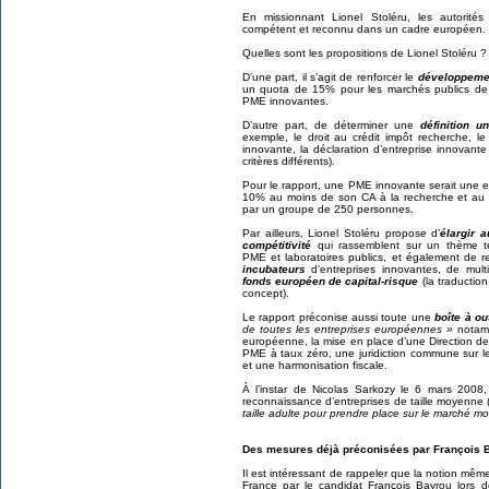
En missionnant Lionel Stoléru, les autorit
compétent et reconnu dans un cadre européen.
Quelles sont les propositions de Lionel Stoléru ?
D’une part, il s’agit de renforcer le
développemen
un quota de 15% pour les marchés publics de
PME innovantes.
D’autre part, de déterminer une
définition 
exemple, le droit au crédit impôt recherche, le 
innovante, la déclaration d’entreprise innovant
critères différents).
Pour le rapport, une PME innovante serait une e
10% au moins de son CA à la recherche et au
par un groupe de 250 personnes.
Par ailleurs, Lionel Stoléru propose d’
élargir 
compétitivité
qui rassemblent sur un thème te
PME et laboratoires publics, et également de 
incubateurs
d’entreprises innovantes, de multi
fonds européen de capital-risque
(la traductio
concept).
Le rapport préconise aussi toute une
boîte à o
de toutes les entreprises européennes »
notam
européenne, la mise en place d’une Direction 
PME à taux zéro, une juridiction commune sur les
et une harmonisation fiscale.
À l’instar de Nicolas Sarkozy le 6 mars 2008,
reconnaissance d’entreprises de taille moyenne (
taille adulte pour prendre place sur le marché mo
Des mesures déjà préconisées par François 
Il est intéressant de rappeler que la notion même
France par le candidat François Bayrou lors d