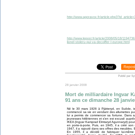
http://www.agoravox.fr/article.php3?id_article
http://www.lepost.fr/article/2008/05/18/119473
lionel-stoleru-qui-va-decoiffer-l-europe.html
Repos
Publié par Sy
28 janvier 2008
Mort de milliardaire Ingvar K
91 ans ce dimanche 28 janvie
Né le 30 mars 1926 à Pjätteryd, en Suède, i
commencé sa vie en vendant des allumettes pu
lui a permis de commencer sa fortune. Dans sa 
jeunesses hitlériennes et s'en est excusé aupr
IKEA (Ingvar Kamprad Elmtaryd Agunnaryd) pour 
en porte-à-porte. Puis, en 1945, il a créé so
1947, il a rajouté dans ses offres des meubles.
En 1955, il a décidé de fabriquer lui-même 