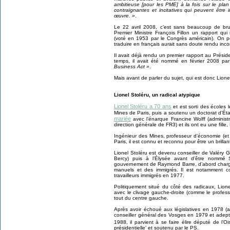
ambitieuse [pour les PME] à la fois sur le plan
contraignantes et incitatives qui peuvent être
œuvre. »
.
Le 22 avril 2008, c’est sans beaucoup de bru
Premier Ministre François Fillon un rapport qui
(voté en 1953 par le Congrès américain). On pe
traduire en français aurait sans doute rendu incom
Il avait déjà rendu un premier rapport au Prési
temps, il avait été nommé en février 2008 par 
Business Act »
.
Mais avant de parler du sujet, qui est donc Lione
Lionel Stoléru, un radical atypique
Lionel Stoléru a 70 ans
et est sorti des écoles l
Mines de Paris, puis a soutenu un doctorat d’Ét
mariée
avec l’énarque Francine Wolff (administra
direction générale de FR3) et ils ont eu une fill
Ingénieur des Mines, professeur d’économie (et
Paris, il est connu et reconnu pour être un brilla
Lionel Stoléru est devenu conseiller de Valéry G
Bercy) puis à l’Élysée avant d’être nommé
gouvernement de Raymond Barre, d’abord chargé 
manuels et des immigrés. Il est notamment c
travailleurs immigrés en 1977.
Politiquement situé du côté des radicaux, Lione
avec le clivage gauche-droite (comme le profe
tout du centre gauche.
Après avoir échoué aux législatives en 1978 (a
conseiller général des Vosges en 1979 et adepte
1988, il parvient à se faire élire député de l’Oi
présidentielle’ et soutenu par le PS.