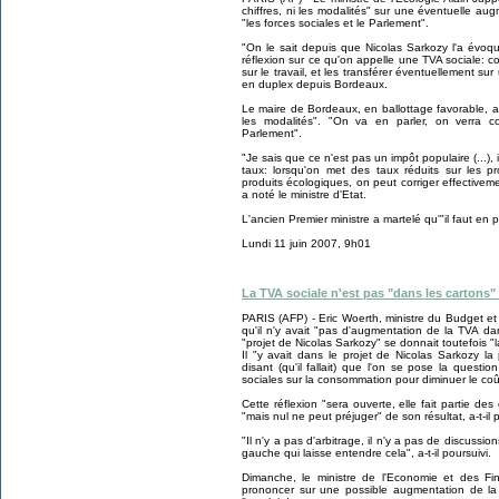
chiffres, ni les modalités" sur une éventuelle au
"les forces sociales et le Parlement".
"On le sait depuis que Nicolas Sarkozy l'a évoq
réflexion sur ce qu'on appelle une TVA sociale: c
sur le travail, et les transférer éventuellement sur
en duplex depuis Bordeaux.
Le maire de Bordeaux, en ballottage favorable, a as
les modalités". "On va en parler, on verra c
Parlement".
"Je sais que ce n'est pas un impôt populaire (...),
taux: lorsqu'on met des taux réduits sur les 
produits écologiques, on peut corriger effective
a noté le ministre d'Etat.
L'ancien Premier ministre a martelé qu'"il faut en par
Lundi 11 juin 2007, 9h01
La TVA sociale n'est pas "dans les cartons" 
PARIS (AFP) - Eric Woerth, ministre du Budget et 
qu'il n'y avait "pas d'augmentation de la TVA d
"projet de Nicolas Sarkozy" se donnait toutefois "l
Il "y avait dans le projet de Nicolas Sarkozy la
disant (qu'il fallait) que l'on se pose la quest
sociales sur la consommation pour diminuer le coût du
Cette réflexion "sera ouverte, elle fait partie 
"mais nul ne peut préjuger" de son résultat, a-t-il 
"Il n'y a pas d'arbitrage, il n'y a pas de discussi
gauche qui laisse entendre cela", a-t-il poursuivi.
Dimanche, le ministre de l'Economie et des Fi
prononcer sur une possible augmentation de la T