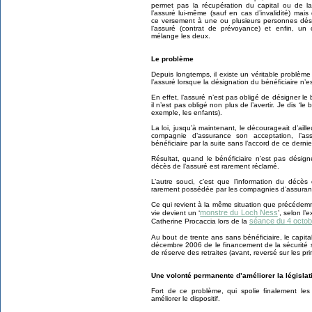
permet pas la récupération du capital ou de la
l’assuré lui-même (sauf en cas d’invalidité) mais
ce versement à une ou plusieurs personnes dés
l’assuré (contrat de prévoyance) et enfin, un 
mélange les deux.
Le problème
Depuis longtemps, il existe un véritable problèm
l’assuré lorsque la désignation du bénéficiaire n’es
En effet, l’assuré n’est pas obligé de désigner le b
il n’est pas obligé non plus de l’avertir. Je dis ‘le 
exemple, les enfants).
La loi, jusqu’à maintenant, le décourageait d’ailleu
compagnie d’assurance son acceptation, l’ass
bénéficiaire par la suite sans l’accord de ce derni
Résultat, quand le bénéficiaire n’est pas désign
décès de l’assuré est rarement réclamé.
L’autre souci, c’est que l’information du décès
rarement possédée par les compagnies d’assuran
Ce qui revient à la même situation que précédemm
monstre du Loch Ness
vie devient un ‘
’, selon l
séance du 4 octob
Catherine Procaccia lors de la
Au bout de trente ans sans bénéficiaire, le capit
décembre 2006 de le financement de la sécurité s
de réserve des retraites (avant, reversé sur les pri
Une volonté permanente d’améliorer la législat
Fort de ce problème, qui spolie finalement les
améliorer le dispositif.