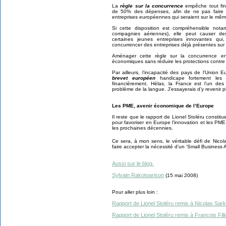
La
règle sur la concurrence
empêche tout fin
de 50% des dépenses, afin de ne pas faire de
entreprises européennes qui seraient sur le mê
Si cette disposition est compréhensible no
compagnies aériennes), elle peut causer de
certaines jeunes entreprises innovantes qui
concurrencer des entreprises déjà présentes sur 
Aménager cette règle sur la concurrence enco
économiques sans réduire les protections contre
Par ailleurs, l’incapacité des pays de l’Union 
brevet européen
handicape fortement les
financièrement. Hélas, la France est l’un des
problème de la langue. J’essayerais d’y revenir p
Les PME, avenir économique de l’Europe
Il reste que le rapport de Lionel Stoléru consti
pour favoriser en Europe l’innovation et les PME
les prochaines décennies.
Ce sera, à mon sens, le véritable défi de Nicol
faire accepter la nécessité d’un ‘Small Business
Aussi sur le blog.
Sylvain Rakotoarison
(15 mai 2008)
Pour aller plus loin :
Rapport de Lionel Stoléru remis à Nicolas Sar
Rapport de Lionel Stoléru remis à François Fillo