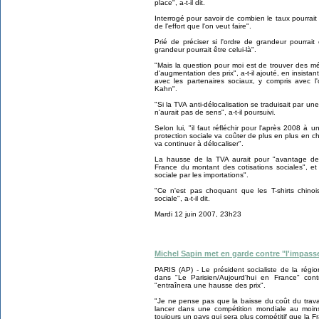
place", a-t-il dit.
Interrogé pour savoir de combien le taux pourrai
de l'effort que l'on veut faire".
Prié de préciser si l'ordre de grandeur pourrait
grandeur pourrait être celui-là".
"Mais la question pour moi est de trouver des m
d'augmentation des prix", a-t-il ajouté, en insistant 
avec les partenaires sociaux, y compris avec l'
Kahn".
"Si la TVA anti-délocalisation se traduisait par un
n'aurait pas de sens", a-t-il poursuivi.
Selon lui, "il faut réfléchir pour l'après 2008 à u
protection sociale va coûter de plus en plus en cher,
va continuer à délocaliser".
La hausse de la TVA aurait pour "avantage de 
France du montant des cotisations sociales", et 
sociale par les importations".
"Ce n'est pas choquant que les T-shirts chinoi
sociale", a-t-il dit.
Mardi 12 juin 2007, 23h23
Michel Sapin met en garde contre "l'impass
PARIS (AP) - Le président socialiste de la rég
dans "Le Parisien/Aujourd'hui en France" con
"entraînera une hausse des prix".
"Je ne pense pas que la baisse du coût du travail
lancer dans une compétition mondiale au moins-di
toujours un pays qui sera plus compétitif que la 