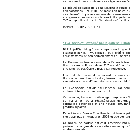
risque d'avoir des conséquences négatives sur l'emp
Le député socialiste de Seine-Maritime a ironisé 
délocalisations". Pour lui, "ce n'est pas parce
des choses". "Il y a une espèce de nominalisme 
à augmenter les taxes sur la santé, il appelle c
TVA on appelle cela 'anti-délocalisations'", a-t-il la
M
ercredi 13 juin 2007, 11h11
"TVA sociale" : attaqué par la gauche, Fillo
PARIS (AFP) - Malgré les attaques de la gauche
d'avancer sur la "TVA sociale", qu'il préfère ap
deux membres de son gouvernement de "lancer la r
Le Premier ministre a demandé à l'ex-socialiste 
l'instauration en France d'une TVA sociale", en "c
une lettre au secrétaire d'Etat à la Prospective.
Il se fait plus précis dans un autre courrier,
l'Economie Jean-Louis Borloo, fervent partisan 
mécanisme en vue d'"une mise en oeuvre rapide"
La "TVA sociale" est vue par François Fillon comm
en faisant baisser le coût du travail.
Ce système, instauré en Allemagne depuis le déb
du financement de la Sécurité sociale des entr
cotisations patronales et une hausse simultan
produits importés.
En soirée sur France 2, le Premier ministre a pré
n'entrerait pas en vigueur en 2008 et que son taux
Ce niveau de hausse est celui préconisé par l'
partisan de longue date de cette mesure, qui d'
produits français.