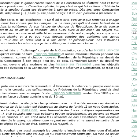
t rassurant que le garant constitutionnel de la Constitution ait réaffirmé haut et fort le
Ma
 nous possédons :
« Caractère hybride, ismpur, c'est ce qui fait sa force. L'histoire l'a
Éco
lle a survécu durant ces décennies à tant de crises. Dès lors, cette Constitution
ple, adaptative (…), parce qu'elle permet d'agir, est un bien précieux à préserver. »
.
Sci
Rel
éter par la foi de l'expérience :
« De là où je suis, c'est ainsi que j'entends la charge
 deux fois confiée par les Français. Je ne crois pas qu'il soit dans l'intérêt de la
San
 dans la cohérence de son histoire de changer de République. Je le dis comme
Por
investi du devoir de la défendre, mais aussi avec la conviction du citoyen qui,
(12
s années, a observé et réfléchi au mouvement de notre peuple, à ce que nous
otre histoire et à ce que nous devons conclure des accidents des autres
Poli
s. Pour moi, ce serait tout à la fois inutile et présomptueux, nos institutions
FN 
 pour toutes les raisons que je viens d'évoquer, toutes leurs forces. »
.
Rus
Nicolas Sarkozy
ouloir faire un "toilettage" complet de la Constitution, ce qu'a fait
Cov
François Hollande
 qu'ont échoué de faire
et aussi Emmanuel Macron pendant son
inquennat, comme si chaque nouveau Président de la République se devait de
Env
 la Constitution à son image ! Au lieu de cela, l'Emmanuel Macron du deuxième
Afr
focalisé sur l'essentiel
at est devenu plus modeste et plus
dans les objectifs
ion et d'évolution de la Constitution, même si
« préserver la Constitution, ce n'est pas
Rec
Fai
USA
Aut
 piste vise à renforcer le référendum. À l'évidence, la défiance du peuple vient aussi
on ne le consulte pas suffisamment. Le Président de la République voudrait ainsi
Lég
François Mitterrand
antier référendaire, au risque d'imiter
pendant l'été 1984 (ce qui
Amé
r un fiasco politique après le rejet du Sénat).
Chi
terait d'abord à élargir le champ référendaire :
« Il existe encore des domaines
Asi
pour la vie de la nation qui échappent au champ de l'article 11 de notre Constitution.
Saint-Denis
 ce chantier, à
, avec l'ensemble des forces politiques représentées au
Hu
…), et je souhaite que nous puissions trouver, collectivement, les moyens de mener
Int
 ce chantier, en lien étroit avec les Présidents de nos assemblées. Mais disons-le
, étendre le champ du référendum ne peut permettre et ne saurait permettre de se
Rev
ux règles de l’État de droit, comme je l'ai rappelé. »
.
Vid
la voudrait dire aussi assouplir les conditions irréalistes du référendum d'initiative
Per
« Cette procédure utile est aujourd'hui excessivement contrainte. Sa mise en œuvre
Méd