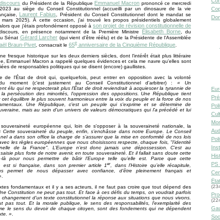
Con
discours
Emmanuel Macron
du Président de la République
prononcé ce mercredi
2023 au siège du Conseil Constitutionnel (accueilli par un dinosaure de la vie
Cop
Laurent Fabius
rançaise,
, Président du Conseil Constitutionnel dont le mandat se
Don
n mars 2025).
À
cette occasion, j'ai trouvé les propos présidentiels globalement
son projet de révision constitutionnelle de
 alors que j'étais profondément opposé à
Élisabeth Borne
discours, en présence notamment de la Première Ministre
, du
Gérard Larcher
du Sénat
(qui vient d'être réélu) et de la Présidente de l'Assemblée
e
aël Braun-Pivet
65
anniversaire de la Cinquième République
, consacrait le
.
e fresque historique sur les deux derniers siècles, dont l'intérêt était plus littéraire
que, Emmanuel Macron a rappelé quelques évidences et cela me navre qu'elles sont
liées de responsables politiques qui se disent (encore) gaullistes.
e de l'État de droit qui, quelquefois, peut entrer en opposition avec la volonté
du moment (c'est justement au Conseil Constitutionnel d'arbitrer) :
« Un
t élu qui ne respecterait plus l'État de droit reviendrait à acquiescer la tyrannie de
Eur
, la persécution des minorités, l'oppression des oppositions. Une République tient
Pré
r cet équilibre le plus souvent harmonieux entre la voix du peuple et la force de nos
damentaux. Une République, c'est un peuple qui s'exprime et se détermine de
Pol
veraine, mais au sein d'un univers de valeurs démocratiques qui l'a précédé et lui
Cult
Mor
a souveraineté européenne qui, loin de s'opposer à la souveraineté nationale, la
Aud
« Cette souveraineté du peuple, enfin, s’enchâsse dans notre Europe. Le Conseil
nnel a dans son office la charge de s’assurer que la mise en conformité de nos lois
Pol
avec les règles européennes que nous choisissons respecte, chaque fois, "l’identité
Inst
onnelle de la France". L’Europe n’est donc jamais une dépossession. C’est au
 saisie plus forte de notre avenir, en toute souveraineté. Et il fallait sans doute cette
Hist
on-là pour nous permettre de bâtir l’Europe telle qu’elle est. Parce que cette
er
PS 
n est si française, dans son premier article 1
, dans l’Histoire qu’elle récapitule,
ous permet de nous dépasser avec confiance, d’être pleinement français et
Cen
»
.
Éta
(23
textes fondamentaux et il y a ses acteurs, il ne faut pas croire que tout dépend des
ne Constitution ne peut pas tout. Et face à ces défis du temps, on voudrait parfois
Pro
e changement d'un texte constitutionnel la réponse aux situations que nous vivons.
(22
t pas tout. Et la morale publique, le sens des responsabilités, l'exemplarité des
Gau
mme le sens du devoir de chaque citoyen, sont des fondements qui ne dépendent
xte. »
.
Soc