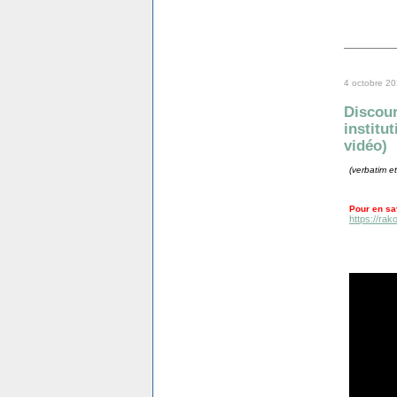
4 octobre 2
Discou
institut
vidéo)
(verbatim et
Pour en sav
https://rak