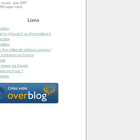
 record : juin 2007
964 pages vues).
Liens
raVox
il en @tiscali.fr ou @respublica.fr
erBlog
alBlog
s d'un million de visiteurs uniques !
 institutions en France
gle
 image via Google
ma est-il noir ?
ipédia