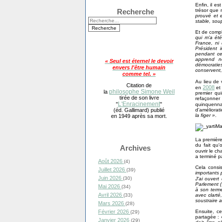
Enfin, il es
trésor que
Recherche
prouvé et e
stable, sou
Et de compl
qui m'a été
France, ni
Président 
pendant ce
apprend n
« Seul est éternel le devoir
démocratie
envers l'être humain
conservent,
comme tel. »
Au lieu de v
Citation de
2008
en
et
philosophe Simone Weil
la
premier qu
tirée de son livre
refaçonner
L'Enracinement
"
"
quinquenn
d'améliorat
(éd. Gallimard) publié
la figer »
.
en 1949 après sa mort.
La première
du fait qu'
Archives
ouvrir le ch
a terminé pa
Août 2026
(4)
Cela consis
Juillet 2026
(39)
importants 
Juin 2026
(30)
J'ai ouvert
Parlement (
Mai 2026
(34)
à son terme
Avril 2026
avec clarté
(33)
soustraire a
Mars 2026
(28)
Ensuite, ce
Février 2026
(29)
partagée :
Janvier 2026
(29)