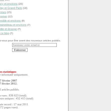
cy et environs
(20)
lay et Grand Paris
(18)
mmes
(15)
remer
(12)
noble et environs
(8)
tainebleau et environs
(7)
olite et étrange
(7)
 ce blog
(7)
vous pour être averti des nouveaux articles publiés.
es statistiques
re informatif uniquement.
7 février 2007
7 février 2012.
 articles publiés.
 vues : 836 623 (total).
eurs uniques : 452 415 (total).
née record : 17 mai 2011
372 pages vues).