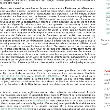
plus simple et les seuils permettant son usage, comme peut-être ses procédures,
s lors être revus. »
.
Nan
Sac
acron veut aussi se pencher sur la concurrence entre Parlement et référendum :
ième question émerge, derrière le sujet du référendum, celle qui consiste aussi à
Fe
 garanties solides pour éviter la concurrence des légitimités. J'ai été frappé, durant
Out
es années, en écoutant nos concitoyens, comme plusieurs formations politiques, au
sentiment qui était né du vote de 2007 revenant sur les résultats du référendum de
Gre
 nous faut en tirer la substantifique moelle et cette question, au fond, de la bonne
n entre les légitimités démocratiques est une question essentielle qu’il nous faut
Fon
ns la réforme du référendum. Vouloir faire un référendum sur le sujet, qui vient d’être
Ins
 le Parlement et d'être tranché par une loi, n'est, je crois, pas de l'ordre du bon
t car il ferait bégayer la République et consisterait en quelque sorte à créer un
Sur
ermanent de balancier, ou ce que le Parlement aurait décidé une année, un
d'initiative partagée pourrait le défaire un an, deux ans ou trois ans plus tard. (…) À
Abonnez-
si le peuple sollicité par un référendum venait à décider de tel ou tel sujet et que le
ouvait y revenir un an, deux ans plus tard, dans les mêmes termes et défaire ce qui
Email
re dit, le peuple se sentirait légitimement floué. Nous avons aussi, dans le cadre de
me, je crois essentielle, et que nous ne devons pas écarter, éviter toute forme de
t préserver la force de notre démocratie représentative, préserver évidemment la
 démocratie directe et de ses voix, mais assurer leur respect réciproque et la bonne
 de ces expressions. Sinon l'une et l'autre se brouilleraient, s’affaibliraient et c'est
publique qui en perdrait cet équilibre et cette force que je défends depuis tout à
Au-delà de l'incohérence politique, c'est aussi la stabilité du cadre juridique français
eu.
ue ce dernier point est un élément majeur qui pose problème, et cela montre
Petit
 Macron a étudié la question. En effet, en rappelant le court-circuitage (légal) du
à tit
m sur le TCE de 2005
Traité de Lisbonne
par le
en 2008, il a mis le doigt sur la
ui pourrait faire mal, même si, à mon sens, on oublie un peu trop vite, lorsqu'on
Du 0
sujets, qu'il s'est passé entre les deux dates un élection présidentielle et que le
au 0
u à la Présidence de la République avait très clairement dit ce qu'il ferait dans ce
3 476
ue le concurrence des légitimités est un réel problème constitutionnel. Jusqu'à
Pages
 on l'évoquait seulement le rapport de force entre le Président de la République élu
ple et l'Assemblée Nationale élue aussi par le peuple. Cela a valu de nombreuses
Visit
cohabitation
 parfois théologiques sur la
. Mais aujourd'hui, il ne s'agit pas d'une
re deux camps politiques (à la légitimité différenciée), mais plutôt de la rivalité entre la
Jour
itique dans son ensemble et le peuple français. On a bien observé dans les
(15 
sur la réforme des retraite
s que vouloir un référendum qui abrogerait une loi votée