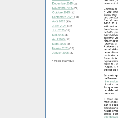
doit être 
devraient dè
Décembre 2025
(21)
Novembre 2025
(24)
Emmanuel M
« Une trois
Octobre 2025
(32)
établir des
Septembre 2025
(38)
ces dernièr
fond du res
Août 2025
(35)
2005. Et il
Juillet 2025
(33)
articulatio
trancher da
Juin 2025
(32)
débattu par
Mai 2025
gouvernemen
(33)
système p
Avril 2025
(36)
référendum 
l'inverse, 
Mars 2025
(35)
Parlement p
Février 2025
(38)
venait d'êt
cette réfor
Janvier 2025
(37)
confusion e
force de la
In medio stat virtus.
organisation
toute la Ré
l'heure. »
. 
qui est en j
Je crois q
qu'Emmanuel
référendu
cicatrice q
évoque ces 
candidat él
domaine.
Il reste q
maintenant,
par le peu
discussions
rivalité ent
classe pol
postdébats 