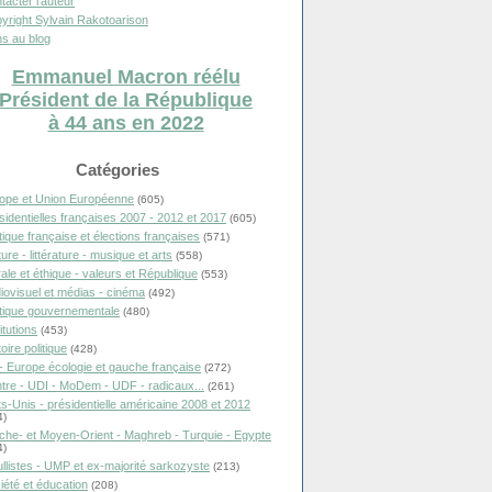
tacter l'auteur
yright Sylvain Rakotoarison
s au blog
Emmanuel Macron réélu
Président de la République
à 44 ans en 2022
Catégories
ope et Union Européenne
(605)
sidentielles françaises 2007 - 2012 et 2017
(605)
itique française et élections françaises
(571)
ure - littérature - musique et arts
(558)
ale et éthique - valeurs et République
(553)
iovisuel et médias - cinéma
(492)
itique gouvernementale
(480)
itutions
(453)
oire politique
(428)
- Europe écologie et gauche française
(272)
tre - UDI - MoDem - UDF - radicaux...
(261)
ts-Unis - présidentielle américaine 2008 et 2012
4)
che- et Moyen-Orient - Maghreb - Turquie - Egypte
4)
llistes - UMP et ex-majorité sarkozyste
(213)
iété et éducation
(208)