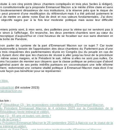
duite à ces cinq points (deux chantiers compliqués et trois plus faciles à rédiger),
ion constitutionnelle qu'a proposée Emmanuel Macron a le mérite d'être claire et sans
 bouleversement désastreux de nos institutions, à la réserve près que le risque de
e peut provenir d'une modification du référendum mais il a été précisé justement le
ui de mettre en alerte notre État de droit et nos valeurs fondamentales. J'ai donc
objectifs sages par à la fois leur modestie politique mais aussi leur difficulté
erniers points sont, à mon sens, des paillettes pour la vitrine qui ne serviront pas à
e sinon à l'affichage. En revanche, les deux premiers chantiers sont au cœur du
ocratique d'aujourd'hui et c'est heureux de se focaliser sur eux sans diversion et
 la boîte de Pandore.
t-on parler de cynisme de la part d'Emmanuel Macron sur ce sujet ? Car toute
titutionnelle a besoin de l'approbation des deux chambres du Parlement puis d'une
es trois cinquièmes des parlementaires réunis en Congrès (ou du peuple en cas de
. Autant donc dire que les chances de réussir à aller jusqu'au bout de la procédure
même assez maigres, et le Président le sait, même si elles ne sont pas nulles. Ce
oins l'occasion de montrer aux citoyens que la classe politique se préoccupe d'abord
t général avant de ses petits intérêts partisans en coconstruisant une telle réforme
ment, redonnerait une certaine vitalité politique à Emmanuel Macron mais dont il ne
oute façon pas bénéficier pour se représenter.
e blog.
kotoarison
(
04 octobr
e 2023)
.rakotoarison.eu
us loin :
e
V
République (2) : les propositions constitutionnelles d'Emmanuel Macron.
du Président Emmanuel Macron le 4 octobre 2023 sur la Constitution de la
épublique (texte intégral et vidéo).
ue (1) : 65 ans et toutes ses dents !
e de la Corse ?
u Président Emmanuel Macron le 28 septembre 2023 à Ajaccio sur le statut de la
e intégral et vidéo).
tres de Saint-Denis : une innovation institutionnelle d'Emmanuel Macron.