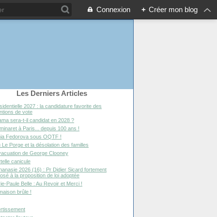
Connexion
+
Créer mon blog
Les Derniers Articles
sidentielle 2027 : la candidature favorite des
entions de vote
ma sera-t-il candidat en 2028 ?
minaret à Paris... depuis 100 ans !
ia Fedorova sous OQTF !
 Le Porge et la désolation des familles
vacuation de George Clooney
telle canicule
hanasie 2026 (16) : Pr Didier Sicard fortement
osé à la proposition de loi adoptée
ie-Paule Belle : Au Revoir et Merci !
maison brûle !
rtissement