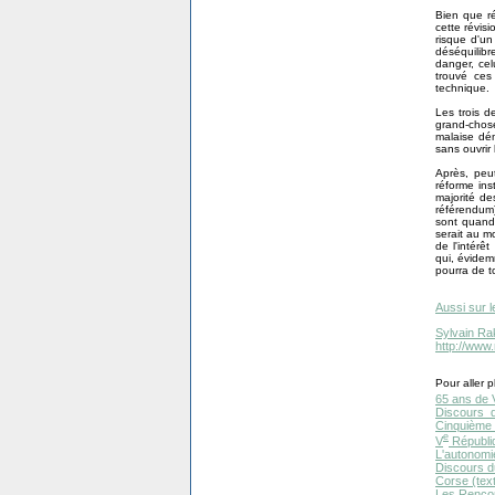
Bien que ré
cette révis
risque d'un
déséquilibr
danger, cel
trouvé ces 
technique.
Les trois d
grand-chos
malaise dém
sans ouvrir
Après, peu
réforme ins
majorité d
référendum)
sont quand 
serait au m
de l'intérê
qui, évidem
pourra de t
Aussi sur l
Sylvain Ra
http://www
Pour aller pl
65 ans de 
Discours 
Cinquième R
e
V
Républiq
L'autonomi
Discours d
Corse (text
Les Rencon