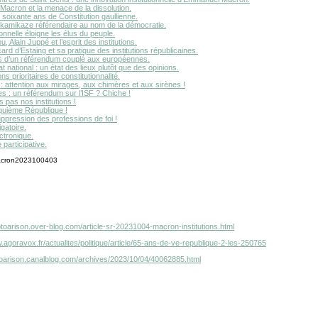
acron et la menace de la dissolution.
 soixante ans de Constitution gaullienne.
 kamikaze référendaire au nom de la démocratie.
onnelle éloigne les élus du peuple.
, Alain Juppé et l’esprit des institutions.
ard d’Estaing et sa pratique des institutions républicaines.
s d’un référendum couplé aux européennes.
 national : un état des lieux plutôt que des opinions.
ns prioritaires de constitutionnalité.
s : attention aux mirages, aux chimères et aux sirènes !
es : un référendum sur l’ISF ? Chiche !
pas nos institutions !
nquième République !
ppression des professions de foi !
igatoire.
ctronique.
participative.
otoarison.over-blog.com/article-sr-20231004-macron-institutions.html
.agoravox.fr/actualites/politique/article/65-ans-de-ve-republique-2-les-250765
otoarison.canalblog.com/archives/2023/10/04/40062885.html