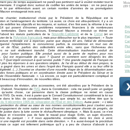
ement peu de temps auparavant ne paraît pas pertinent sauf à vouloir revisiter tout le
Mois
lementaire. Il s'agirait donc surtout de codifier les unités de temps : on ne peut pas
(89 
ne loi par référendum avant un certain nombre d'années de sa promulgation
acron envisagerait trois ans).
e chantier institutionnel choisi par le Président de la République est la
ation et l'aménagement du territoire. Là aussi, ce choix est ultra-pertinent, il y a un
de redéfinir les objectifs et les moyens, et surtout, d'en finir avec la réforme à la va-
Ago
014 qui posent d'énormes problèmes notamment financiers à de nombreuses
tés territoriales. Dans son discours, Emmanuel Macron a introduit ce thème en
Ema
Nouvelle-Calédonie
Corse
'abord les statuts particuliers de la
et de la
(et on
Pap
Polynésie française
outer de la
), mais pour déboucher sur le plus important :
« Toute
tecture territoriale est à repenser, parce que depuis 40 ans, l'idéal de démocratie
Can
rganisé l'empiétement, la concurrence parfois, la coexistence en tout cas de
Plu
tés et de l'État, parfois des collectivités entre elles, sans que l'écheveau des
s ne soit réellement tranché. Cette décentralisation inachevée produit de
Les
cité pour l’action publique. Elle produit aussi de la perte de repères pour nos
Goo
ns. Qui est responsable de quoi ? Quand et comment sont désignés les dits
s ? Quel impôt concourt à quel service public ? Une grande majorité de Français ne
Une
 plus les réponses à ces questions simples. Je l’ai dit au début de mon propos, la
Oba
a gagné dans les urnes et dans l’esprit des Français quand elle a su leur offrir la
 légitimité. (…) J'ouvrirai ce chantier d'une nouvelle étape de la décentralisation avec
Wik
des forces politiques et en coordination étroite avec le Président du Sénat et la
de l’Assemblée Nationale. »
. Là encore, ce sujet est particulièrement compliqué et
 beaucoup d'innovation, de nouvelles idées.
opositions de révision, plus accessoires, ont été abordées par le Président de la
l'IVG
 D'abord, l'inscription de
dans la Constitution : cela me paraît juste un gadget
le qu'autre chose, car personne dans la classe politique ne remet en cause
 l'IVG. Du reste, il est à parier que le Conseil Constitutionnel considérerait la loi sur
se dans le bloc de constitutionnalité, bien que simple loi, au même titre que la
i du 9 décembre 1905 de séparation de l'État et des Églises
. Autre point :
« L'idée
la protection du climat au cœur de nos normes constitutionnelles peut s'avérer aussi
'engagement de notre nation en train d'inventer son propre chemin de progrès, de
de justice dans la lutte contre le réchauffement climatique. »
. Mais là aussi, ce n'est
que et n'exonère pas de faire le travail pour réagir. Enfin, un sujet récurrent,
dance du parquet :
« Il nous appartiendra, ensemble, dans les mois à venir,
 si une majorité est possible dans cette direction. »
. Il a aussi évoqué la procédure
e, mais ce sujet est tellement polémique qu'il y a peu de chance d'aboutir à un