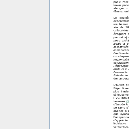
par le Parl
travail par
abroger u
(Emmanuel M
Le deuxièm
décentralis
réel besoin 
vite de 2
collectivi
évoquant d
pourrait aj
notre archi
locale a o
collectivi
compétence
l’ineffica
concitoye
responsable
connaissent
République 
clarté et la
l'ensemble 
Présidente 
demanderait
D'autres pr
République.
plus inuti
sérieusement
l'IVG inclu
lo
fameuse
d'inscrire 
un signe d
science et 
que symboli
l'indépen
d'apprécier
législativ
consensus.