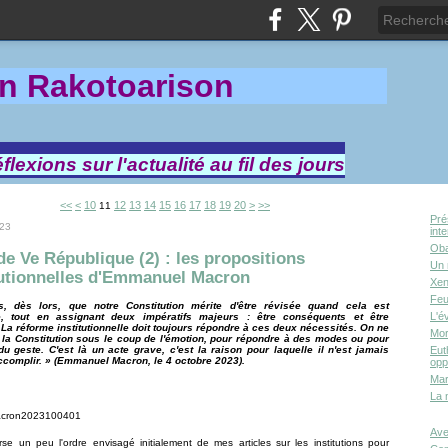
in Rakotoa
rison
lexions sur l'actualité au fil des jours
30
40
<<
<
10
12
13
14
15
16
17
18
19
20
>
>>
11
Pré
023
int
Oba
de Ve République (2) : les propositions
Un 
tutionnelles d'Emmanuel Macron
Xen
Feu
s, dès lors, que notre Constitution mérite d'être révisée quand cela est
L'é
e, tout en assignant deux impératifs majeurs : être conséquents et être
 La réforme institutionnelle doit toujours répondre à ces deux nécessités. On ne
Mor
 la Constitution sous le coup de l'émotion, pour répondre à des modes ou pour
du geste. C'est là un acte grave, c'est la raison pour laquelle il n'est jamais
Eut
ccomplir. » (Emmanuel Macron, le 4 octobre 2023).
opp
Mar
La 
Ave
se un peu l'ordre envisagé initialement de mes articles sur les institutions pour