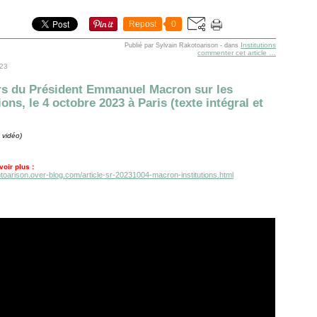
Repost
0
Institutions
Publié par Sylvain Rakotoarison
-
dans
commenter cet article
…
023
rs du Président Emmanuel Macron sur les
ions, le 4 octobre 2023 à Paris (texte intégral et
 vidéo)
oir plus :
otoarison.over-blog.com/article-sr-20231004-macron-institutions.html