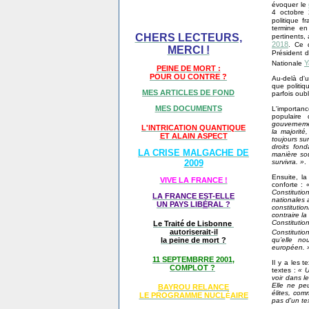
évoquer le
4 octobre 
politique f
termine e
CHERS LECTEURS,
pertinents,
2018
. Ce 
MERCI !
Président 
Y
Nationale
PEINE DE MORT :
POUR OU CONTRE ?
Au-delà d'un
que politi
MES ARTICLES DE FOND
parfois oub
MES DOCUMENTS
L'importanc
populaire 
gouvernemen
L'INTRICATION QUANTIQUE
la majorité
ET ALAIN ASPECT
toujours su
droits fon
LA CRISE MALGACHE DE
manière sou
survivra. »
.
2009
Ensuite, l
VIVE LA FRANCE !
conforte :
Constitutio
LA FRANCE EST-ELLE
nationales 
UN PAYS LIB
É
RAL ?
constituti
contraire la
Constituti
Le Traité de Lisbonne
autoriserait-il
Constitutio
qu’elle n
la peine de mort ?
européen. 
11 SEPTEMBRRE 2001,
Il y a les 
COMPLOT ?
textes :
« U
voir dans l
Elle ne peu
BAYROU RELANCE
élites, co
LE PROGRAMME NU
CL
AIRE
É
pas d'un te