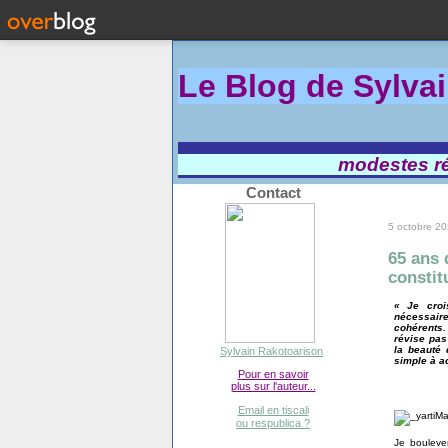
Le Blog de Sylva
modestes réf
Contact
5 octobre 2
65 ans 
consti
« Je croi
nécessair
cohérents.
révise pas
la beauté 
Sylvain Rakotoarison
simple à a
Pour en savoir
plus sur l'auteur...
Email en tiscali
ou respublica ?
Je boulever