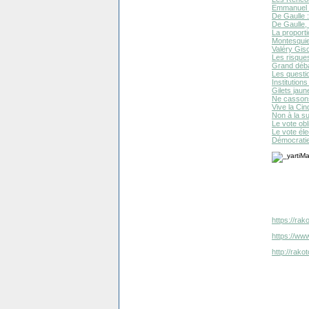
Emmanuel M
De Gaulle :
De Gaulle,
La proporti
Montesquieu
Valéry Gisc
Les risque
Grand débat
Les questio
Institution
Gilets jaun
Ne cassons 
Vive la Ci
Non à la su
Le vote obl
Le vote éle
Démocratie 
https://rak
https://www
http://rak