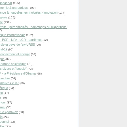
dagascar
(195)
nomie & entreprises
(190)
ence & nouvelles technologies - innovation
(174)
igions
(165)
té
(132)
traits - personnalités - hommages ou disparitions
7)
tique internationale
(122)
- PCF - NPA - LCR - extrêmes
(121)
sie et pays de l'ex-URSS
(96)
id-19
(90)
ironnement et énergie
(88)
ique
(87)
herche scientifique
(78)
ts divers et "people"
(73)
 - la Présidence d'Obama
(68)
omobile
(66)
islatives 2007
(60)
rique
(54)
ne
(47)
e
(40)
mour
(37)
ernet
(35)
ue Agoravox
(30)
éo
(24)
sonnel
(23)
ias
(22)