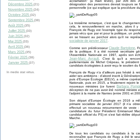
acclamation" (à main levée), par 306 des 3
Décembre 2025
(21)
désignation des personnes devrait toujours se f
personnelle (ce qui explique que la procédure d
Novembre 2025
(24)
Octobre 2025
(32)
Septembre 2025
(38)
La troisième remarque, c’est que le changement
Août 2025
(35)
cela, le renouvellement en marche, alors il y
François de Rugy est l’exemple type du responsa
Juillet 2025
(33)
jamais vécu que par et pour la politique, un pro
Juin 2025
(32)
en se hissant au perchoir alors qu’il ne repr
socialiste de janvier 2017
.
Mai 2025
(33)
Avril 2025
(36)
Claude Bartolone
Comme son prédécesseur
, F
de la politique. Il a été nommé secrétaire 
Mars 2025
(35)
l’Assemblée Nationale en 1997, après son éche
Février 2025
(38)
Jean-Marc Ayrault
. C’est là qu’il a renco
parlementaire de Michel Crépeau, le président
Janvier 2025
(37)
candidats écologistes à avoir reçu le soutien du
In medio stat virtus.
François de Rugy n’a d’ailleurs pas hésité à re
aider ses ambitions : d’abord inscrit à Générati
puis d’Europe Écologie (EELV), a même coprési
Nationale, puis en 2015, a finalement rejoint le
Barbara Pompil
nouveaux ministres (ce furent
déception de ne pas avoir été nommé ministre en
l’adjoint à la mairie de Nantes (entre 2001 et 200
Son départ d’Europe Écologie en 2016 a 
primaire socialiste de janvier 2017 (il n’a ob
effectué un nouveau retournement de veste 
candidature du futur Président Emmanuel Mac
candidat officiel du PS) et s’est fait réélire dé
Marche.
De tous les candidats ou candidats à la can
reconnaître que François de Rugy a été le seu