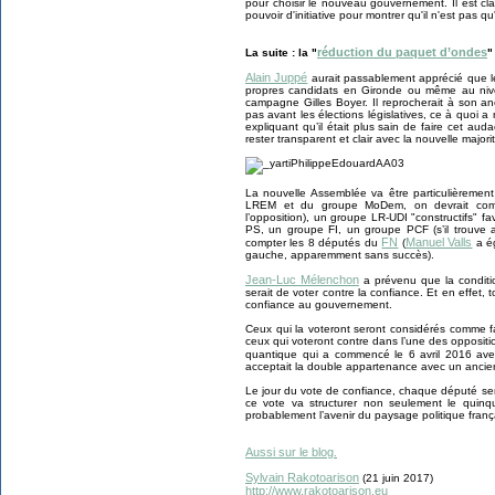
pour choisir le nouveau gouvernement. Il est cla
pouvoir d'initiative pour montrer qu'il n'est pas qu
réduction du paquet d’ondes
La suite : la "
"
Alain Juppé
aurait passablement apprécié que 
propres candidats en Gironde ou même au niv
campagne Gilles Boyer. Il reprocherait à son an
pas avant les élections législatives, ce à quoi 
expliquant qu’il était plus sain de faire cet aud
rester transparent et clair avec la nouvelle majori
La nouvelle Assemblée va être particulièrement
LREM et du groupe MoDem, on devrait compt
l’opposition), un groupe LR-UDI "constructifs"
PS, un groupe FI, un groupe PCF (s’il trouve 
FN
Manuel Valls
compter les 8 députés du
(
a ég
gauche, apparemment sans succès).
Jean-Luc Mélenchon
a prévenu que la condit
serait de voter contre la confiance. Et en effet, t
confiance au gouvernement.
Ceux qui la voteront seront considérés comme fa
ceux qui voteront contre dans l’une des oppositio
quantique qui a commencé le 6 avril 2016 av
acceptait la double appartenance avec un ancien 
Le jour du vote de confiance, chaque député sera
ce vote va structurer non seulement le qui
probablement l’avenir du paysage politique fran
Aussi sur le blog.
Sylvain Rakotoarison
(21 juin 2017)
http://www.rakotoarison.eu