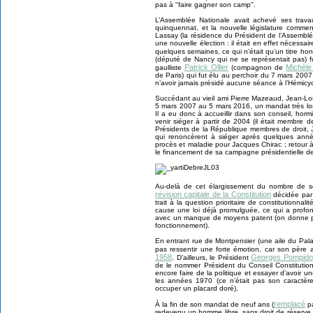
pas à "faire gagner son camp".
L’Assemblée Nationale avait achevé ses trav
quinquennat, et la nouvelle législature commen
Lassay (la résidence du Président de l’Assembl
une nouvelle élection : il était en effet nécess
quelques semaines, ce qui n’était qu’un titre hon
(député de Nancy qui ne se représentait pas) fu
Patrick Ollier
Michèle 
gaulliste
(compagnon de
de Paris) qui fut élu au perchoir du 7 mars 200
n’avoir jamais présidé aucune séance à l’Hémicycl
Succédant au vieil ami Pierre Mazeaud, Jean-Lou
5 mars 2007 au 5 mars 2016, un mandat très lo
Il a eu donc à accueillir dans son conseil, horm
venir siéger à partir de 2004 (il était membre 
Présidents de la République membres de droit,
qui renoncèrent à siéger après quelques anné
procès et maladie pour Jacques Chirac ; retour 
le financement de sa campagne présidentielle d
Au-delà de cet élargissement du nombre de se
révision capitale de la Constitution
décidée par N
trait à la question prioritaire de constitutionnali
cause une loi déjà promulguée, ce qui a profond
avec un manque de moyens patent (on donne p
fonctionnement).
En entrant rue de Montpensier (une aile du Pal
pas ressentir une forte émotion, car son père 
1958
Georges Pompid
. D’ailleurs, le Président
de le nommer Président du Conseil Constitutionne
encore faire de la politique et essayer d’avoir 
les années 1970 (ce n’était pas son caractère
occuper un placard doré).
remplacé
À la fin de son mandat de neuf ans (
p
redevenu un homme libre, sans droit de réserve (