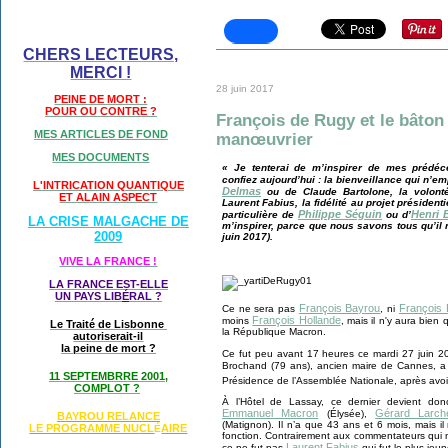
CHERS LECTEURS,
MERCI !
28 juin 2017
PEINE DE MORT :
POUR OU CONTRE ?
François de Rugy et le bâton
MES ARTICLES DE FOND
manœuvrier
MES DOCUMENTS
« Je tenterai de m’inspirer de mes prédé
confiez aujourd’hui : la bienveillance qui n’e
L'INTRICATION QUANTIQUE
Delmas
ou de Claude Bartolone, la volont
ET ALAIN ASPECT
Laurent Fabius, la fidélité au projet présiden
Philippe Séguin
Henri 
particulière de
ou d’
LA CRISE MALGACHE DE
m’inspirer, parce que nous savons tous qu’il
2009
juin 2017).
VIVE LA FRANCE !
LA FRANCE EST-ELLE
UN PAYS LIB
É
RAL ?
François Bayrou
François 
Ce ne sera pas
, ni
François Hollande
moins
, mais il n'y aura bie
Le Traité de Lisbonne
la République Macron.
autoriserait-il
la peine de mort ?
Ce fut peu avant 17 heures ce mardi 27 juin 
Brochand (79 ans), ancien maire de Cannes, a
11 SEPTEMBRRE 2001,
Présidence de l’Assemblée Nationale, après avoi
COMPLOT ?
À l’Hôtel de Lassay, ce dernier devient don
Emmanuel Macron
Gérard Larch
(Élysée),
BAYROU RELANCE
(Matignon). Il n’a que 43 ans et 6 mois, mais il
LE PROGRAMME NU
CL
AIRE
É
fonction. Contrairement aux commentateurs qui n
Laurent Fabius
ce ne fut pas
qui fut le plus jeu