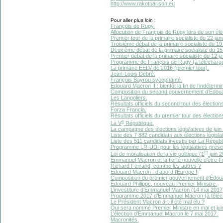
http://www.rakotoarison.eu
Pour aller plus loin :
François de Rugy.
Allocution de François de Rugy lors de son élec
Premier tour de la primaire socialiste du 22 jan
Troisième débat de la primaire socialiste du 19
Deuxième débat de la primaire socialiste du 15
Premier débat de la primaire socialiste du 12 j
Programme de François de Rugy (à télécharge
La primaire EELV de 2016 (premier tour).
Jean-Louis Debré.
François Bayrou sycophanté.
Édouard Macron II : bientôt la fin de l’indétermi
Composition du second gouvernement d’Édouard
Les Langoliers.
Résultats officiels du second tour des élections
Forza Francia.
Résultats officiels du premier tour des élections
e
La V
République.
La campagne des élections législatives de juin
Liste des 7 882 candidats aux élections législat
Liste des 511 candidats investis par La Répub
Programme LR-UDI pour les législatives présen
er
Loi de moralisation de la vie politique (1
juin 2
Emmanuel Macron et la fierté nouvelle d’être F
Richard Ferrand, comme les autres ?
Édouard Macron : d’abord l’Europe !
Composition du premier gouvernement d’Édouar
Édouard Philippe, nouveau Premier Ministre.
L’investiture d’Emmanuel Macron (14 mai 2017
Programme 2017 d’Emmanuel Macron (à téléc
Le Président Macron a-t-il été mal élu ?
Qui sera nommé Premier Ministre en mai et jui
L’élection d’Emmanuel Macron le 7 mai 2017.
Macronités.