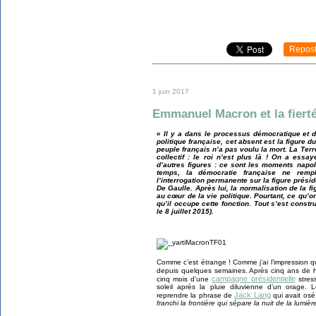
Repos
1 juin 2017
Emmanuel Macron et la fierté
« Il y a dans le processus démocratique et 
politique française, cet absent est la figure 
peuple français n’a pas voulu la mort. La Ter
collectif : le roi n’est plus là ! On a essa
d’autres figures : ce sont les moments napol
temps, la démocratie française ne remp
l’interrogation permanente sur la figure présid
De Gaulle. Après lui, la normalisation de la fi
au cœur de la vie politique. Pourtant, ce qu’o
qu’il occupe cette fonction. Tout s’est cons
le 8 juillet 2015).
Comme c’est étrange ! Comme j’ai l’impression qu
depuis quelques semaines. Après cinq ans de h
campagne présidentielle
cinq mois d’une
stres
soleil après la pluie diluvienne d’un orage. 
Jack Lang
reprendre la phrase de
qui avait osé
franchi la frontière qui sépare la nuit de la lumièr