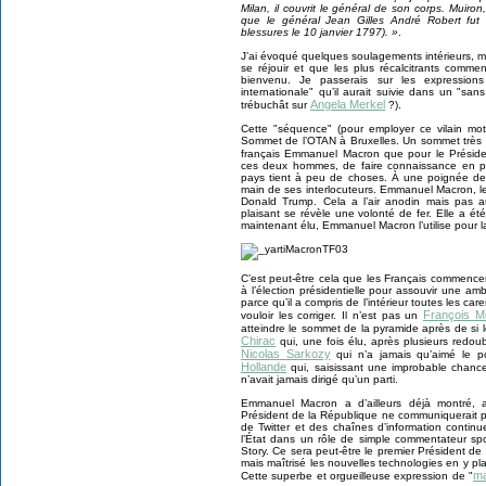
Milan, il couvrit le général de son corps. Muiron,
que le général Jean Gilles André Robert fut 
blessures le 10 janvier 1797). »
.
J’ai évoqué quelques soulagements intérieurs, mai
se réjouir et que les plus récalcitrants comm
bienvenu. Je passerais sur les expression
internationale" qu’il aurait suivie dans un "san
Angela Merkel
trébuchât sur
?).
Cette "séquence" (pour employer ce vilain m
Sommet de l’OTAN à Bruxelles. Un sommet très 
français Emmanuel Macron que pour le Présid
ces deux hommes, de faire connaissance en par
pays tient à peu de choses. À une poignée de 
main de ses interlocuteurs. Emmanuel Macron, le 
Donald Trump. Cela a l’air anodin mais pas au
plaisant se révèle une volonté de fer. Elle a é
maintenant élu, Emmanuel Macron l’utilise pour 
C’est peut-être cela que les Français commencent
à l’élection présidentielle pour assouvir une am
parce qu’il a compris de l’intérieur toutes les car
François Mi
vouloir les corriger. Il n’est pas un
atteindre le sommet de la pyramide après de si 
Chirac
qui, une fois élu, après plusieurs redoubl
Nicolas Sarkozy
qui n’a jamais qu’aimé le po
Hollande
qui, saisissant une improbable chance, 
n’avait jamais dirigé qu’un parti.
Emmanuel Macron a d’ailleurs déjà montré, a
Président de la République ne communiquerait plu
de Twitter et des chaînes d’information contin
l’État dans un rôle de simple commentateur spo
Story. Ce sera peut-être le premier Président d
mais maîtrisé les nouvelles technologies en y pl
ma
Cette superbe et orgueilleuse expression de "