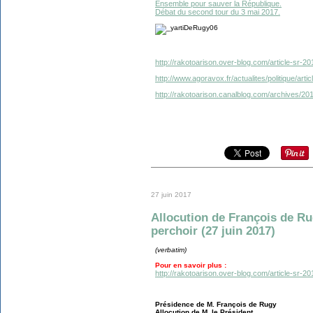
Ensemble pour sauver la République.
Débat du second tour du 3 mai 2017.
http://rakotoarison.over-blog.com/article-sr-2
http://www.agoravox.fr/actualites/politique/art
http://rakotoarison.canalblog.com/archives/2
27 juin 2017
Allocution de François de Ru
perchoir (27 juin 2017)
(verbatim)
Pour en savoir plus :
http://rakotoarison.over-blog.com/article-sr-2
Présidence de M. François de Rugy
Allocution de M. le Président