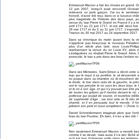
Emmanuel Macron a fait les choses en grand. On 
12 juin 2007, lorsqu’il avait rencontré l’écriva
redevenir un petit garçon. J’ai eu le sentimen
honoré, d’avoir été reçu dans ce si luxueux châ
plus magistrale de l’histoire des deux pays, pu
venue du tsar Pierre le Grand en France il y a t
avril 1717 au 21 juin 1717, et est allé deux foi
26 mai 1717 et du 3 au 11 juin 1717. L’exposit
Trianon du 30 mai 2017 au 24 septembre 2017.
Dans sa chronique du matin (avant donc la visi
n’apprécie pas beaucoup le nouveau Président
plus d’un siècle plus tard, sous Louis-Phili
représentant la venue du roi Louis XV, alors 
Lesdiguières où résidait Pierre le Grand. Alors
protocole, le tsar a pris dans ses bras l’enfant ro
Dans ses Mémoires, Saint-Simon a décrit cette 
tsar, qui le reçut à sa portière, le vit descendr
roi jusque dans sa chambre où ils trouvèrent deu
la droite, le tsar dans celui de la gauche, le pri
voir le tsar prendre le roi sous les deux bras, le 
et le roi à son âge, et qui n’y pouvait pas être 
de toutes les grâces qu’il montra devant le roi, de
politesse qui coulait de source, et toutefois mêl
de supériorité d’âge ; car tout cela se fit très dis
charmé, et il en persuada tout le monde. Il l’em
joliment son petit et court compliment. »
(Tome 14,
Daniel Schneidermann imaginait alors que l’en
bras du tsar Poutine. Eh bien, il n’en a rien été ! 
Non seulement Emmanuel Macron a montré beauc
comme il se devait, mais aussi il n’a rien lâché
qu’il est bon d’observer enfin dans les relation