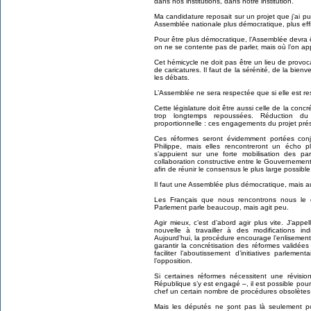
dans nos institutions, dans notre institution.
Ma candidature reposait sur un projet que j’ai p
Assemblée nationale plus démocratique, plus eff
Pour être plus démocratique, l’Assemblée devra 
on ne se contente pas de parler, mais où l’on ap
Cet hémicycle ne doit pas être un lieu de provoc
de caricatures. Il faut de la sérénité, de la bienv
les débats.
L’Assemblée ne sera respectée que si elle est 
Cette législature doit être aussi celle de la con
trop longtemps repoussées. Réduction du
proportionnelle : ces engagements du projet prés
Ces réformes seront évidemment portées con
Philippe, mais elles rencontreront un écho pl
s’appuient sur une forte mobilisation des par
collaboration constructive entre le Gouvernement, l
afin de réunir le consensus le plus large possible
Il faut une Assemblée plus démocratique, mais au
Les Français que nous rencontrons nous le d
Parlement parle beaucoup, mais agit peu.
Agir mieux, c’est d’abord agir plus vite. J’ap
nouvelle à travailler à des modifications in
Aujourd’hui, la procédure encourage l’enlisement et
garantir la concrétisation des réformes validées
faciliter l’aboutissement d’initiatives parleme
l’opposition.
Si certaines réformes nécessitent une révisio
République s’y est engagé –, il est possible po
chef un certain nombre de procédures obsolètes :
Mais les députés ne sont pas là seulement pour