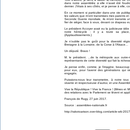
dans notre assemblée si elle n’avait été foud
dernier. J’étais à ses côtés, et je pense à elle
En ce moment si particulier dans une vie publiq
les valeurs que m’ont transmises mes parents et
Seconde Guerre mondiale, ils m’ont transmis
fier de siéger, face à vous, devant ce drapeau 
Le président Accoyer avait eu la judicieuse idée
notre hémicycle : il y a toute sa place
(Applaudissements.)
Je n’oublie pas le goût pour la diversité rég
Bretagne à la Lorraine, de la Corse à l’Alsace…
Un député. Bravo !
M. le président. ...de la métropole aux outre
représentants de cette diversité qui fait la riches
Je pense enfin, comme, je l’imagine, beaucoup 
pour eux, pour l’avenir des générations qui 
engagés.
Puissions-nous leur transmettre, à notre tou
vivante et respectueuse d’autrui, et une Assemb
Vive la République ! Vive la France ! (Mmes et M
des relations avec le Parlement se lèvent et app
François de Rugy, 27 juin 2017.
Source : assemblee-nationale.fr
http://rakotoarison.over-blog.com/article-srb-201