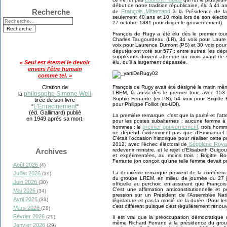
début de notre tradition républicaine, élu à 41 a
Recherche
François Mitterrand
de
à la Présidence de la
seulement 40 ans et 10 mois lors de son élection
27 octobre 1881 pour diriger le gouvernement).
François de Rugy a été élu dès le premier tou
Charles Taugourdeau (LR), 34 voix pour Laure 
voix pour Laurence Dumont (PS) et 30 voix pour 
députés ont voté sur 577 : entre autres, les dé
suppléants doivent attendre un mois avant de si
« Seul est éternel le devoir
élu, qu’il a largement dépassée.
envers l'être humain
comme tel. »
Citation de
François de Rugy avait été désigné le matin même
LREM, là aussi dès le premier tour, avec 153
philosophe Simone Weil
la
Sophie Ferrante (ex-PS), 54 voix pour Brigitte
tirée de son livre
pour Philippe Folliot (ex-UDI).
L'Enracinement
"
"
(éd. Gallimard) publié
La première remarque, c’est que la parité et l’a
en 1949 après sa mort.
pour les postes subalternes : aucune femme à
premier gouvernement
hommes ; le
, trois hom
ne dépend évidemment pas que d’Emmanuel Ma
C’était l’occasion historique pour réaliser cette
Ségolène Roya
2012, avec l’échec électoral de
Archives
redevenir ministre, et le rejet d’Élisabeth Guig
et expérimentées, au moins trois : Brigitte 
Ferrante (on conçoit qu’une telle femme devait 
Août 2026
(4)
La deuxième remarque provient de la conféren
Juillet 2026
(39)
du groupe LREM, en milieu de journée du 27 ju
Juin 2026
(30)
officielle au perchoir, en assurant que Franço
C’est une affirmation anticonstitutionnelle et
Mai 2026
(34)
pression sur un Président de l’Assemblée Nat
Avril 2026
(33)
législature et pas la moitié de la durée. Pour l
c’est différent puisque c’est régulièrement reno
Mars 2026
(28)
Février 2026
(29)
Il est vrai que la préoccupation démocratique
même Richard Ferrand à la présidence du group
Janvier 2026
(29)