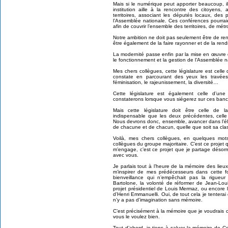
Mais si le numérique peut apporter beaucoup, il
institution aille à la rencontre des citoyens
territoires, associant les députés locaux, des
l’Assemblée nationale. Ces conférences pourraien
afin de couvrir l’ensemble des territoires, de mét
Notre ambition ne doit pas seulement être de rend
être également de la faire rayonner et de la rendr
La modernité passe enfin par la mise en œuvre
le fonctionnement et la gestion de l’Assemblée n
Mes chers collègues, cette législature est cell
constate en parcourant des yeux les travées
féminisation, le rajeunissement, la diversité…
Cette législature est également celle d’une
constaterons lorsque vous siégerez sur ces banc
Mais cette législature doit être celle de l
indispensable que les deux précédentes, celle 
Nous devrons donc, ensemble, avancer dans l’élabo
de chacune et de chacun, quelle que soit sa clas
Voilà, mes chers collègues, en quelques mots
collègues du groupe majoritaire. C’est ce projet qu
m’engage, c’est ce projet que je partage désor
avec vous.
Je parlais tout à l’heure de la mémoire des lieu
m’inspirer de mes prédécesseurs dans cette f
bienveillance qui n’empêchait pas la rigu
Bartolone, la volonté de réformer de Jean-Lou
projet présidentiel de Louis Mermaz, ou encore l
d’Henri Emmanuelli. Oui, de tout cela je tenterai
n’y a pas d’imagination sans mémoire.
C’est précisément à la mémoire que je voudrais 
vous le voulez bien.
Tout d’abord, je tiens à saluer la mémoire de Co