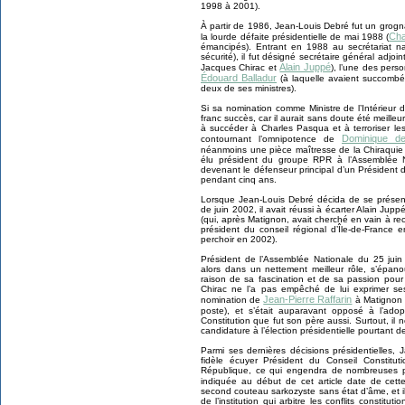
1998 à 2001).
À partir de 1986, Jean-Louis Debré fut un grogn
Cha
la lourde défaite présidentielle de mai 1988 (
émancipés). Entrant en 1988 au secrétariat na
sécurité), il fut désigné secrétaire général adj
Alain Juppé
Jacques Chirac et
), l’une des pers
Édouard Balladur
(à laquelle avaient succomb
deux de ses ministres).
Si sa nomination comme Ministre de l’Intérieur
franc succès, car il aurait sans doute été meille
à succéder à Charles Pasqua et à terroriser les
Dominique de 
contournant l’omnipotence de
néanmoins une pièce maîtresse de la Chiraqui
élu président du groupe RPR à l’Assemblée 
devenant le défenseur principal d’un Président d
pendant cinq ans.
Lorsque Jean-Louis Debré décida de se présente
de juin 2002, il avait réussi à écarter Alain Jup
(qui, après Matignon, avait cherché en vain à rec
président du conseil régional d’Île-de-France 
perchoir en 2002).
Président de l’Assemblée Nationale du 25 jui
alors dans un nettement meilleur rôle, s’épa
raison de sa fascination et de sa passion pour 
Chirac ne l’a pas empêché de lui exprimer ses o
Jean-Pierre Raffarin
nomination de
à Matignon e
poste), et s’était auparavant opposé à l’ado
Constitution que fut son père aussi. Surtout, il 
candidature à l’élection présidentielle pourtant d
Parmi ses dernières décisions présidentielles
fidèle écuyer Président du Conseil Constitu
République, ce qui engendra de nombreuses pro
indiquée au début de cet article date de cet
second couteau sarkozyste sans état d’âme, et i
de l’institution qui arbitre les conflits constit