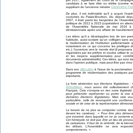
juin 2017, également au cours de la campagne d
candidats à se faire élire ou réélire (comme 
Geneviève Fio
suppléant de l’ancienne ministre
De plus, il est indéniable qu’il a acquis l’ex
coutumes du Palais-Bourbon, élu député depui
2007, il était parmi les benjamins de l’Assemb
politique de 2012 à 2015 (coprésident en altern
de l’Assemblée Nationale de mai 2016 à 
démissionnaire après une affaire de harcèlement
Les idées qu’il a développées lors de son pre
habitude, aussi scolaire qu’un collégien sans a
la modernisation de l’institution parlementaire
notamment en ce qui concerne les privilèges de
etc.), l’ouverture vers le monde réel (il proposer
organisées par les préfets et voudra utiliser le n
et les moyens supplémentaires pour contrôle
documents administratifs). Ces idées, qui sont da
dans l’opinion publique, mais peut-être pas che
allocution
Dans son
à l'issue de la proclamation
programme de modernisation des pratiques par
importants.
La forte abstention aux élections législatives :
République
, nous avons été collectivement c
Français. Cela n’entame en rien notre légitimité, v
peut prétendre représenter ou porter la voix 
dernières élections législatives. Mais cela v
particulière, celle de reconquérir une confia
sociale et de crise de la représentation démocra
Le besoin de ne plus se comporter comme des 
devant les caméras) :
« Pour être plus démocra
une enceinte dans laquelle on ne se contente pa
Cet hémicycle ne doit pas être un lieu de provoc
de caricatures. Il faut de la sérénité, de la bienv
les débats. L’Assemblée ne sera respect
comportements. »
.