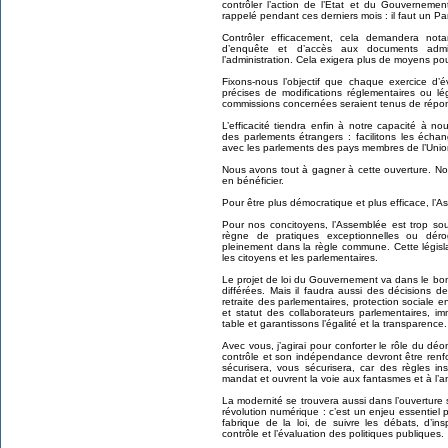
contrôler l’action de l’État et du Gouverneme
rappelé pendant ces derniers mois : il faut un Pa
Contrôler efficacement, cela demandera no
d’enquête et d’accès aux documents admini
l’administration. Cela exigera plus de moyens pour
Fixons-nous l’objectif que chaque exercice d
précises de modifications réglementaires ou l
commissions concernées seraient tenus de répo
L’efficacité tiendra enfin à notre capacité à n
des parlements étrangers : facilitons les éch
avec les parlements des pays membres de l’Uni
Nous avons tout à gagner à cette ouverture. Nos
en bénéficier.
Pour être plus démocratique et plus efficace, l’
Pour nos concitoyens, l’Assemblée est trop sou
règne de pratiques exceptionnelles ou déroga
pleinement dans la règle commune. Cette législat
les citoyens et les parlementaires.
Le projet de loi du Gouvernement va dans le bo
différées. Mais il faudra aussi des décisions 
retraite des parlementaires, protection sociale e
et statut des collaborateurs parlementaires, 
table et garantissons l’égalité et la transparence.
Avec vous, j’agirai pour conforter le rôle du 
contrôle et son indépendance devront être renf
sécurisera, vous sécurisera, car des règles in
mandat et ouvrent la voie aux fantasmes et à l’a
La modernité se trouvera aussi dans l’ouverture s
révolution numérique : c’est un enjeu essentiel 
fabrique de la loi, de suivre les débats, d’insp
contrôle et l’évaluation des politiques publiques.