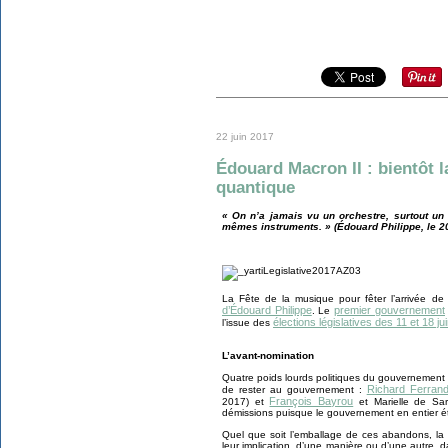
22 juin 2017
Édouard Macron II : bientôt l
quantique
« On n’a jamais vu un orchestre, surtout u
mêmes instruments. » (Édouard Philippe, le 2
La Fête de la musique pour fêter l’arrivée de 
d’Édouard Philippe
premier gouvernement
. Le
élections législatives des 11 et 18 ju
l’issue des
L’avant-nomination
Quatre poids lourds politiques du gouvernement
Richard Ferran
de rester au gouvernement :
François Bayrou
2017) et
et Marielle de Sa
démissions puisque le gouvernement en entier ét
Quel que soit l’emballage de ces abandons, la 
leur implication, d’une manière ou d’une autre, dan