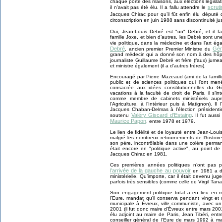
chaque porte des maisons, aux élections législat
scruti
il n’avait pas été élu. Il a fallu attendre le
Jacques Chirac pour qu’il fût enfin élu député
circonscription en juin 1988 sans discontinuité j
Oui, Jean-Louis Debré est "un" Debré, et il f
famille Joxe, et bien d’autres, les Debré sont u
vie politique, dans la médecine et dans l’art ég
Debré
Gén
, ancien premier Premier Ministre du
grand médecin qui a donné son nom à des hôpit
journaliste Guillaume Debré et frère (faux) jume
et ministre également (il a d’autres frères).
Encouragé par Pierre Mazeaud (ami de la famille
public et de sciences politiques qui l’ont me
consacrée aux idées constitutionnelles du G
vacations à la faculté de droit de Paris, il s’in
comme membre de cabinets ministériels au
l’Agriculture, à l’Intérieur puis à Matignon). Il
Jacques Chaban-Delmas à l’élection présidenti
Valéry Giscard d’Estaing
soutenu
. Il fut aus
Maurice Papon
, entre 1978 et 1979.
Le lien de fidélité et de loyauté entre Jean-Lou
malgré les nombreux retournements de l’histoir
son père, incontrôlable dans une colère perman
était encore en "politique active", au point de 
Jacques Chirac en 1981.
Ces premières années politiques n’ont pas pa
l’arrivée de la gauche au pouvoir
en 1981 a d’
ministérielle. Qu’importe, car il était devenu ju
parfois très sensibles (comme celle de Virgil Tanas
Son engagement politique total a eu lieu en 
l’Eure, mandat qu’il conserva pendant vingt et u
municipale à Évreux, ville communiste, avec u
2001 (il fut donc maire d’Évreux entre mars 200
élu adjoint au maire de Paris, Jean Tibéri, entr
conseiller général de l’Eure de mars 1992 à ma