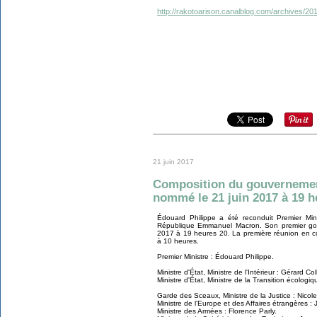
http://rakotoarison.canalblog.com/archives/2
21 juin 2017
Composition du gouvernement
nommé le 21 juin 2017 à 19 h
Édouard Philippe a été reconduit Premier Min
République Emmanuel Macron. Son premier go
2017 à 19 heures 20. La première réunion en con
à 10 heures.
Premier Ministre : Édouard Philippe.
Ministre d'État, Ministre de l'Intérieur : Gérard Co
Ministre d'État, Ministre de la Transition écologiqu
Garde des Sceaux, Ministre de la Justice : Nicole
Ministre de l'Europe et des Affaires étrangères :
Ministre des Armées : Florence Parly.