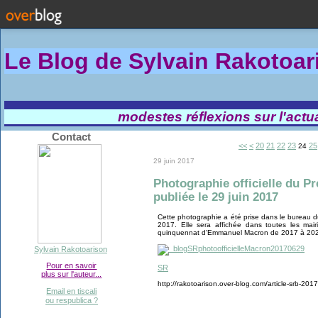
Le Blog de Sylvain Rakotoa
modestes réflexions sur l'actual
Contact
10
<<
<
20
21
22
23
25
24
29 juin 2017
Photographie officielle du 
publiée le 29 juin 2017
Cette photographie a été prise dans le bureau d
2017. Elle sera affichée dans toutes les mairi
quinquennat d'Emmanuel Macron de 2017 à 20
Sylvain Rakotoarison
Pour en savoir
SR
plus sur l'auteur...
http://rakotoarison.over-blog.com/article-srb-201
Email en tiscali
ou respublica ?