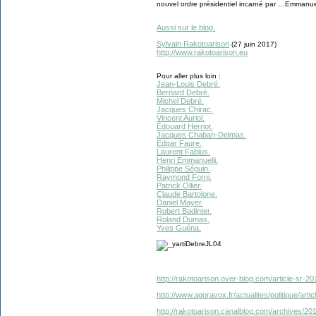
nouvel ordre présidentiel incarné par …Emmanu
Aussi sur le blog.
Sylvain Rakotoarison
(27 juin 2017)
http://www.rakotoarison.eu
Pour aller plus loin :
Jean-Louis Debré.
Bernard Debré.
Michel Debré.
Jacques Chirac.
Vincent Auriol.
Édouard Herriot.
Jacques Chaban-Delmas.
Edgar Faure.
Laurent Fabius.
Henri Emmanuelli.
Philippe Séguin.
Raymond Forni.
Patrick Ollier.
Claude Bartolone.
Daniel Mayer.
Robert Badinter.
Roland Dumas.
Yves Guéna.
http://rakotoarison.over-blog.com/article-sr-2
http://www.agoravox.fr/actualites/politique/art
http://rakotoarison.canalblog.com/archives/2