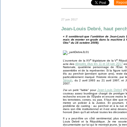
Repos
27 juin 2017
Jean-Louis Debré, haut perc
« Il semblerait que l’ambition de Jean-Louis
mais de monter en grade dans la machine à fa
Obs" du 16 octobre 2008).
e
e
L’ouverture de la XV
législature de la V
Républ
députés élus les 11 et 18 juin 2017
acte des
est
Nationale, quatrième personnage de l’État. S
assemblée et de la représenter. Si la figure tut
élu au perchoir (pendant quinze ans), reste d
particulièrement marqué l’histoire récente, par l
Séguin
, du 2 avril 1993 au 21 avril 1997, et
2007.
Jean-Louis Debré
J’ai un petit "faible" pour
(72
couteau assez lourdingue chargé de protéger 
recherche encore de l’Élysée et encore moins le p
les terroristes, corses, ou pas. Il faut dire que 
mettre un policier à la Justice. Et pourtant,
problème de casting : au perchoir et à la rue d
dans son rôle institutionnel et il est ainsi dev
honoré (bien qu’il ait refusé toutes les décoration
Il y a peut-être un côté sentimental, plus enco
Louis Debré et la République. Je me souvien
documentaire sur lui qui le montrait jeune, la tr