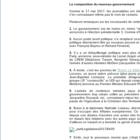
La composition du nouveau gouvernement
Comme le 17 mai 2017, les journalistes ont ét
n’en connaissant même pas le nom de certains.
Plusieurs remarques sur les nouveautés de cette
1.
Le gouvernement est de moins en moins "res
annoncés à l’élection présidentielle !). Comme 
2.
Aucun poids lourd politique n’a remplacé ceux 
politique directement liée au nouveau pouvoir et
avec François Bayrou et Richard Ferrand).
3.
Il y a un rééquilibrage politique avec plus 
Parly, ancienne sous-ministre de Lionel Jospin e
de LREM (Stéphane Travert, Benjamin Griveau
l’arrivée d’autres ministres MoDem (Jacqueline G
Bruno Le Mair
4.
À droite, c’est les proches de
Lecornu, un jeune talent précoce (plus jeune p
Jean-Baptiste Lemoyne. La probable désigna
groupe LR "constructifs" et UDI qui devrait com
MoDem) donnera au Premier Ministre Édouard Phi
5.
L’arrivée de nombreux ministres issus de
gouvernement trop urbain collée au précédent
Jacqueline Gourault, etc. connaissent mieux les
passe de l’Agriculture à la Cohésion des Territoir
6.
Bravo à la diplomate Nathalie Loiseau, directr
pour s’occuper des Affaires européennes. Ce 
depuis une dizaine d’années une action très fo
en tissant des relations avec les autres pays 
d’ailleurs un hasard et a favorisé ce genre d’act
7.
Enfin, tout le processus montre que c'était