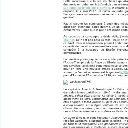
Cette impression que toutes les choses qui alla
être remis en ordre, remis à l’endroit : les rythme
la source de l’impôt sur le revenu
, le compte pé
emporté le 7 mai 2017, et qu’on va enfin go
Français, sans s’intéresser uniquement à un pa
général.
Faut-il rajouter les superlatifs à ceux des mé
qu’ils s’en étonnent, parce qu’il y a un an, je
événements. Parce que le pire n’est jamais certa
Au cours de la campagne présidentielle, j’ava
Macron
. Ce n’est pas pour lui faire l’injure de 
ce sujet, mais la comparaison pourrait porter s
capacité de travail, son sommeil très court, son 
conquérir à la hussarde un Élysée impren
démocratique.
La première photographie de cet article, prise l
l’Arc-de-Triomphe de la Place de l’Étoile, saluan
des cavaliers, avait déjà cette ressemblance bon
pour en faire une nouvelle image d’Épinal. L
Napo
surtout de Vernet représentant le général
pont d’Arcole, le 17 novembre 1796, est frappan
Le capitaine Joseph Sulkowski, qui fut l’aide 
dans des lettres publiées en 1946 :
« En atten
affaires, s'était déjà avancé lui-même à moitié 
qu'on vient de faire, l'obstination de l'ennem
était engagé, il fallait vaincre ou périr, et il pre
à coup paraître sur la digue, entouré de son ét
cheval, tire son sabre, prend un drapeau et s'é
Les soldats le voient et aucun d'eux ne l’imite. »
.
Un autre témoin, le sous-lieutenant Jean Antoin
Frédéric Ozanam), a raconté aussi la scène :
« 
de flanc la fit rétrograder. Les grenadiers enlevèr
dans un marais où il s’enfonça jusqu’à mi-corp