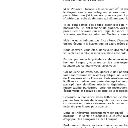
M. le Président. Monsieur le secrétaire d’État c
le doyen, mes chers collègues, je sais que
particulière, que j’ai éprouvée pour ma part il
n’oublie pas, celle de députés qui siègent pour l
Ici se sont écrites des pages essentielles de n
passionnés ; ici ont résonné de grandes voix qui
prises des décisions qui ont forgé la Franc
solidarité, ses libertés publiques. Sachons nous i
Mais ne nous arrêtons pas à ces lieux. L’Assemb
qui représentent la Nation que du cadre même de
Nous sommes, vous êtes, dans votre diversité d
vous êtes ensemble la représentation nationale.
En me portant à la présidence de notre Ass
honneur insigne ; vous me confiez une respon
souhaite exercer parmi vous, avec vous.
Car nous ne pouvons pas ignorer le défi particu
fois dans l’histoire de la Ve République, nous a
de Françaises et de Français. Cela n’entame en ri
légiférer, car nul ne peut prétendre représenter 
participé aux dernières élections législative
responsabilité particulière, celle de reconqué
économique et sociale et de crise de la représe
Restaurer la confiance dans l’efficacité de l’
premier lieu, le rôle de la majorité qui devra me
conservant en toutes circonstances le respect d
majorités plus larges pour avancer.
Dans cet hémicycle profondément renouvelé –
politique –, la vérité ne siégera ni d’un côté ni 
d’agir pour les Françaises et les Français.
Redonner confiance, ce sera obtenir des résultat