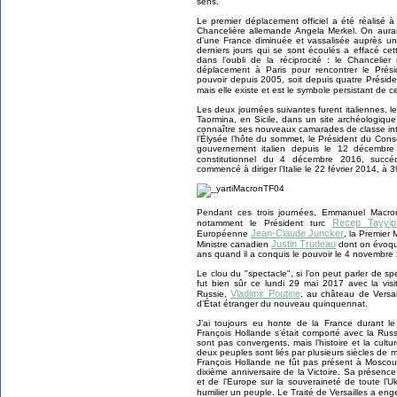
sens.
Le premier déplacement officiel a été réalisé 
Chancelière allemande Angela Merkel. On aurai
d’une France diminuée et vassalisée auprès un
derniers jours qui se sont écoulés a effacé cet
dans l’oubli de la réciprocité : le Chancelier
déplacement à Paris pour rencontrer le Prés
pouvoir depuis 2005, soit depuis quatre Président
mais elle existe et est le symbole persistant de 
Les deux journées suivantes furent italiennes,
Taormina, en Sicile, dans un site archéologiq
connaître ses nouveaux camarades de classe inte
l’Élysée l’hôte du sommet, le Président du Conse
gouvernement italien depuis le 12 décembre
constitutionnel du 4 décembre 2016, suc
commencé à diriger l’Italie le 22 février 2014, à
Pendant ces trois journées, Emmanuel Macro
Recep Tayyip
notamment le Président turc
Jean-Claude Juncker
Européenne
, la Premier 
Justin Trudeau
Ministre canadien
dont on évoque
ans quand il a conquis le pouvoir le 4 novembre
Le clou du "spectacle", si l’on peut parler de s
fut bien sûr ce lundi 29 mai 2017 avec la visi
Vladimir Poutine
Russie,
, au château de Versail
d’État étranger du nouveau quinquennat.
J’ai toujours eu honte de la France durant l
François Hollande s’était comporté avec la Russ
sont pas convergents, mais l’histoire et la cultu
deux peuples sont liés par plusieurs siècles de
François Hollande ne fût pas présent à Mosco
dixième anniversaire de la Victoire. Sa présence
et de l’Europe sur la souveraineté de toute l’U
humilier un peuple. Le Traité de Versailles a en