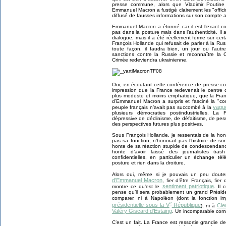
presse commune, alors que Vladimir Poutine 
Emmanuel Macron a fustigé clairement les "offic
diffusé de fausses informations sur son compte 
Emmanuel Macron a étonné car il est l’exact con
pas dans la posture mais dans l’authenticité. Il
dialogue, mais il a été réellement ferme sur cer
François Hollande qui refusait de parler à la Rus
toute façon, il faudra bien, un jour ou l’autr
sanctions contre la Russie et reconnaître la
Crimée redeviendra ukrainienne.
Oui, en écoutant cette conférence de presse co
impression que la France redevenait le centr
plus modeste et moins emphatique, que la Franc
d’Emmanuel Macron a surpris et fasciné la "co
vagu
peuple français n’avait pas succombé à la
plusieurs démocraties postindustrielles. L
dépressive de déclinisme, de défaitisme, de pe
des perspectives futures plus positives.
Sous François Hollande, je ressentais de la ho
pas sa fonction, n’honorait pas l’histoire de s
honte de sa réaction stupide de condescendanc
honte d’avoir laissé des journalistes tras
confidentielles, en particulier un échange t
posture et rien dans la droiture.
Alors oui, même si je pouvais un peu douter
d’Emmanuel Macron
, fier d’être Français, fie
sentiment patriotique
montre ce qu'est le
. Il
pense qu’il sera probablement un grand Présid
comparer, ni à Napoléon (dont la fonction im
e
présidentielle sous la V
République
Cl
), ni à
Valéry Giscard d’Estaing
. Un incomparable comm
C’est un fait. La France est ressortie grandie 