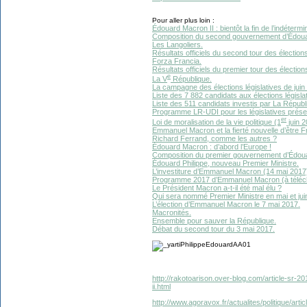
Pour aller plus loin :
Édouard Macron II : bientôt la fin de l’indétermi
Composition du second gouvernement d’Édouard
Les Langoliers.
Résultats officiels du second tour des élections
Forza Francia.
Résultats officiels du premier tour des élections
e
La V
République.
La campagne des élections législatives de juin
Liste des 7 882 candidats aux élections législat
Liste des 511 candidats investis par La Répub
Programme LR-UDI pour les législatives présen
er
Loi de moralisation de la vie politique (1
juin 2
Emmanuel Macron et la fierté nouvelle d’être F
Richard Ferrand, comme les autres ?
Édouard Macron : d’abord l’Europe !
Composition du premier gouvernement d’Édouar
Édouard Philippe, nouveau Premier Ministre.
L’investiture d’Emmanuel Macron (14 mai 2017
Programme 2017 d’Emmanuel Macron (à téléc
Le Président Macron a-t-il été mal élu ?
Qui sera nommé Premier Ministre en mai et jui
L’élection d’Emmanuel Macron le 7 mai 2017.
Macronités.
Ensemble pour sauver la République.
Débat du second tour du 3 mai 2017.
http://rakotoarison.over-blog.com/article-sr-
ii.html
http://www.agoravox.fr/actualites/politique/arti