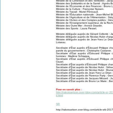
Ministre de la Cohérision et des Territoires : Jac
Ministre des Solidarités et de la Santé : Agnès B
Ministre de l'Économie et des Finances : Bruno L
Ministre de la Culture : Françoise Nyssen.
Ministre du Travail : Muriel Pénicaud.
Ministre de l'Éducation nationale : Jean-Michel B
Ministre de l'Agriculture et de l'Alimentation : St
Ministre de l'Action et des Comptes publics : Gé
Ministre de l'Enseignement supérieur, de la Reche
Ministre des Outre-Mer : Annick Girardin.
Ministre des Sports : Laura Flessel.
Ministre déléguée auprès de Gérard Collomb : Ja
Ministre déléguée auprès de Nicolas Hulot charg
Ministre déléguée auprès de Jean-Yves Le Dria
Loiseau.
Secrétaire d'État auprès d'Édouard Philippe ch
parole du gouvernement : Christophe Castaner.
Secrétaire d'État auprès d'Édouard Philippe 
hommes : Marlène Schiappa.
Secrétaire d'État auprès d'Édouard Philippe
Cluzel.
Secrétaire d'État auprès d'Édouard Philippe cha
Secrétaire d'État auprès de Nicolas Hulot : Séba
Secrétaire d'État auprès de Nicolas Hulot : Brun
Secrétaire d'État auprès de Jean-Yves Le Drian
Secrétaire d'État auprès de Florence Parly : Ge
Secrétaire d'État auprès de Jacques Mézard : J
Secrétaire d'État auprès de Bruno Le Maire : Be
Pour en savoir plus :
http://rakotoarison.over-blog.com/article-sr-
ii.html
SR
http://rakotoarison.over-blog.com/article-srb-2