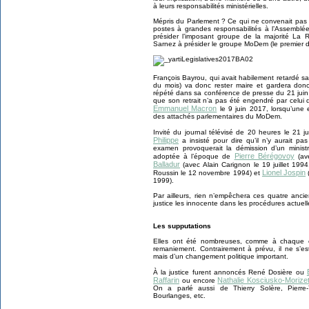
à leurs responsabilités ministérielles.
Mépris du Parlement ? Ce qui ne convenait pas 
postes à grandes responsabilités à l’Assemblé
présider l’imposant groupe de la majorité La
Sarnez à présider le groupe MoDem (le premier d
François Bayrou, qui avait habilement retardé sa
du mois) va donc rester maire et gardera donc 
répété dans sa conférence de presse du 21 juin
que son retrait n’a pas été engendré par celui d
Emmanuel Macron
le 9 juin 2017, lorsqu’une e
des attachés parlementaires du MoDem.
Invité du journal télévisé de 20 heures le 21 j
Philippe
a insisté pour dire qu’il n’y aurait pa
examen provoquerait la démission d’un minis
Pierre Bérégovoy
adoptée à l’époque de
(av
Balladur
(avec Alain Carignon le 19 juillet 19
Lionel Jospin
Roussin le 12 novembre 1994) et
1999).
Par ailleurs, rien n’empêchera ces quatre anci
justice les innocente dans les procédures actue
Les supputations
Elles ont été nombreuses, comme à chaque
remaniement. Contrairement à prévu, il ne s’e
mais d’un changement politique important.
À la justice furent annoncés René Dosière ou
Raffarin
Nathalie Kosciusko-Morize
ou encore
On a parlé aussi de Thierry Solère, Pierre-
Bourlanges, etc.