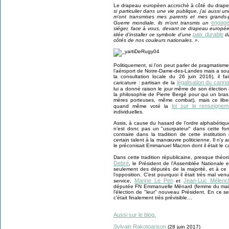
Le drapeau européen accroché à côté du drapea
si particulier dans une vie publique, j’ai aussi
m’ont transmises mes parents et mes grands-
engag
Guerre mondiale, ils m’ont transmis un
siéger, face à vous, devant ce drapeau europée
paix durable
idée d’installer ce symbole d’une
da
côtés de nos couleurs nationales. »
.
Politiquement, si l’on peut parler de pragmatisme t
l’aéroport de Notre-Dame-des-Landes mais a sout
la consultation locale du 26 juin 2016), il fai
légalisation du canna
caricature : partisan de la
lui a donné raison le jour même de son élection 
la philosophie de Pierre Bergé pour qui un bra
mères porteuses, même combat), mais ce libert
loi sur le renseignem
quand même voté la
individuelles.
Assis, à cause du hasard de l’ordre alphabétiqu
n’est donc pas un "usurpateur" dans cette fon
contraire dans la tradition de cette instituti
certain talent à la manœuvre politicienne. Il 
le préconisait Emmanuel Macron dont il était le ca
Dans cette tradition républicaine, presque théo
Debré
, le Président de l’Assemblée Nationale 
seulement des députés de la majorité, et à ce t
l’opposition. C’est pourquoi il était très mal v
Marine Le Pen
Jean-Luc Mélenc
service,
et
députée FN Emmanuelle Ménard (femme du maire 
l’élection de "leur" nouveau Président. En ce se
c’était finalement très prévisible…
Aussi sur le blog.
Sylvain Rakotoarison
(28 juin 2017)