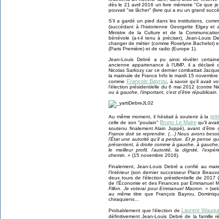
dès le 21 avril 2016 un livre mémoire "Ce que je
pouvait "se lâcher" (livre qui a eu un grand suc
S’il a gardé un pied dans les institutions, com
(succédant à l’historienne Georgette Elgey et 
Ministre de la Culture et de la Communicati
bénévole (a-t-il tenu à préciser), Jean-Louis 
changer de métier (comme Roselyne Bachelot) en
(Paris Première) et de radio (Europe 1).
Jean-Louis Debré a pu ainsi révéler certaine
ancienne appartenance à l’UMP, il a déclaré q
Nicolas Sarkozy car ce dernier combattait Jacqu
la matinale de France Info le mardi 15 novembre 
François Bayrou
comme
, à savoir qu’il avait 
l’élection présidentielle du 6 mai 2012 (contre N
ou à gauche, l’important, c’est d’être républicain
pri
Au même moment, il hésitait à soutenir à la
Bruno Le Maire
celle de son "poulain"
qu’il avai
soutenu finalement Alain Juppé), avant d’être 
France doit se reprendre. (…) Nous avons besoi
l’État une autorité qu’il a perdue. Et je pense 
présentent, à droite comme à gauche, à gauche, 
le meilleur profil, l’autorité, la dignité, l’e
chemin. »
(15 novembre 2016).
Finalement, Jean-Louis Debré a confié au mai
l’Intérieur (son dernier successeur Place Beauva
deux tours de l’élection présidentielle de 2017
de l’Économie et des Finances par Emmanuel M
Fillon. Je voterai pour Emmanuel Macron. »
(selo
au même titre que François Bayrou, Dominiqu
chiraquiens…
Laurent Wauqu
Probablement que l’élection de
définitivement Jean-Louis Debré de la famille r