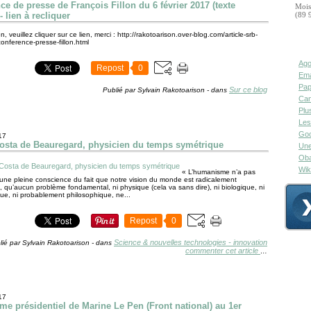
ce de presse de François Fillon du 6 février 2017 (texte
Mois
 - lien à recliquer
(89 
en, veuillez cliquer sur ce lien, merci : http://rakotoarison.over-blog.com/article-srb-
nference-presse-fillon.html
Ago
Repost
0
Ema
Pap
Sur ce blog
Publié par Sylvain Rakotoarison
-
dans
Can
Plu
Les
Goo
17
Costa de Beauregard, physicien du temps symétrique
Une
Oba
Wik
« L’humanisme n’a pas
 une pleine conscience du fait que notre vision du monde est radicalement
, qu’aucun problème fondamental, ni physique (cela va sans dire), ni biologique, ni
ue, ni probablement philosophique, ne...
Repost
0
Science & nouvelles technologies - innovation
lié par Sylvain Rakotoarison
-
dans
commenter cet article
…
17
e présidentiel de Marine Le Pen (Front national) au 1er