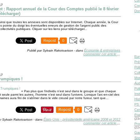
Con
17
Cop
 : Rapport annuel de la Cour des Comptes publié le 8 février
Don
élécharger)
ainsi que toutes les annexes sont disponibles sur Internet. Chaque année, la Cour
 pointe du doigt les éventuelles erreurs de gestion de l'argent public des
collectivités publiques. Cliquer sur les liens pour télécharger...
Repost
0
Économie & entreprises
Publié par Sylvain Rakotoarison
-
dans
commenter cet article
…
Eur
Pré
Pol
Cult
17
Mor
Trumpiques !
Aud
Pol
« Pas plus que l’individu n’est seul dans le groupe et que chaque
Inst
t seule parmi les autres, l’homme n’est seul dans l’univers. Lorsque l’arc-en-ciel des
aines aura fini de s’abîmer dans le vide creusé par notre fureur, tant que...
Hist
PS 
Repost
0
Cen
Éta
(23
États-Unis - présidentielle américaine 2008 et 2012
r Sylvain Rakotoarison
-
dans
commenter cet article
…
Pro
(22
Gau
Soc