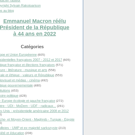
tacter l'auteur
yright Sylvain Rakotoarison
s au blog
Emmanuel Macron réélu
Président de la République
à 44 ans en 2022
Catégories
ope et Union Européenne
(605)
sidentielles françaises 2007 - 2012 et 2017
(605)
itique française et élections françaises
(571)
ure - littérature - musique et arts
(558)
ale et éthique - valeurs et République
(553)
iovisuel et médias - cinéma
(492)
itique gouvernementale
(480)
itutions
(453)
oire politique
(428)
- Europe écologie et gauche française
(272)
tre - UDI - MoDem - UDF - radicaux...
(261)
ts-Unis - présidentielle américaine 2008 et 2012
4)
che- et Moyen-Orient - Maghreb - Turquie - Egypte
4)
llistes - UMP et ex-majorité sarkozyste
(213)
iété et éducation
(208)