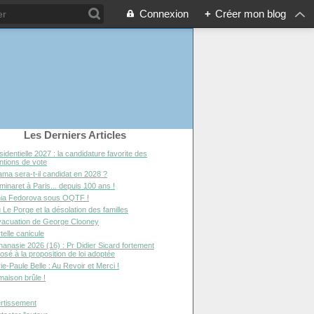
Connexion
+
Créer mon blog
Les Derniers Articles
sidentielle 2027 : la candidature favorite des
entions de vote
ma sera-t-il candidat en 2028 ?
minaret à Paris... depuis 100 ans !
ia Fedorova sous OQTF !
 Le Porge et la désolation des familles
vacuation de George Clooney
telle canicule
hanasie 2026 (16) : Pr Didier Sicard fortement
osé à la proposition de loi adoptée
ie-Paule Belle : Au Revoir et Merci !
maison brûle !
rtissement