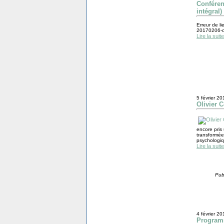
Conféren
intégral)
Erreur de li
20170206-co
Lire la suite
5 février 20
Olivier 
encore pris
transformée
psychologiq
Lire la suite
Pub
4 février 20
Programm