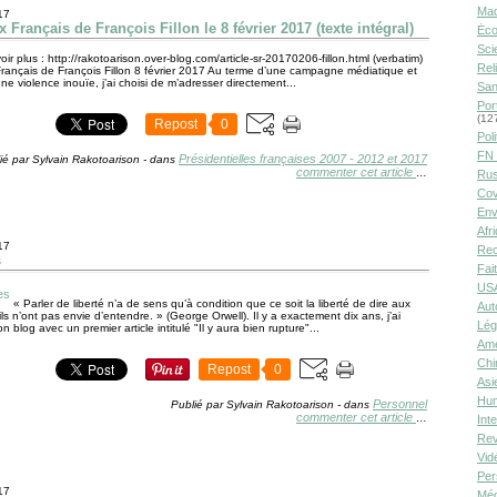
Ma
17
x Français de François Fillon le 8 février 2017 (texte intégral)
Éco
Sci
ir plus : http://rakotoarison.over-blog.com/article-sr-20170206-fillon.html (verbatim)
Rel
Français de François Fillon 8 février 2017 Au terme d’une campagne médiatique et
une violence inouïe, j’ai choisi de m’adresser directement...
San
Por
(12
Repost
0
Poli
FN 
Présidentielles françaises 2007 - 2012 et 2017
ié par Sylvain Rakotoarison
-
dans
commenter cet article
…
Rus
Cov
Env
Afr
17
Rec
s
Fai
USA
« Parler de liberté n’a de sens qu’à condition que ce soit la liberté de dire aux
Aut
ls n’ont pas envie d’entendre. » (George Orwell). Il y a exactement dix ans, j’ai
Lég
 blog avec un premier article intitulé "Il y aura bien rupture"...
Amé
Chi
Repost
0
Asi
Hu
Personnel
Publié par Sylvain Rakotoarison
-
dans
commenter cet article
…
Int
Rev
Vid
Per
17
Méd