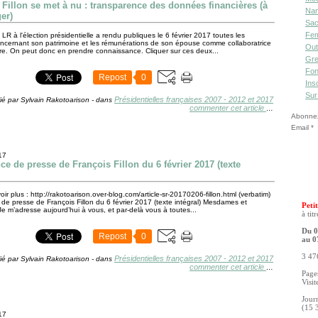
 Fillon se met à nu : transparence des données financières (à
Nan
er)
Sac
Fe
LR à l'élection présidentielle a rendu publiques le 6 février 2017 toutes les
cernant son patrimoine et les rémunérations de son épouse comme collaboratrice
Out
re. On peut donc en prendre connaissance. Cliquer sur ces deux...
Gre
Fon
Repost
0
Ins
Sur
Présidentielles françaises 2007 - 2012 et 2017
ié par Sylvain Rakotoarison
-
dans
commenter cet article
…
Abonnez-
Email
17
ce de presse de François Fillon du 6 février 2017 (texte
ir plus : http://rakotoarison.over-blog.com/article-sr-20170206-fillon.html (verbatim)
de presse de François Fillon du 6 février 2017 (texte intégral) Mesdames et
Petit
Je m’adresse aujourd’hui à vous, et par-delà vous à toutes...
à tit
Du 0
Repost
0
au 0
3 476
Présidentielles françaises 2007 - 2012 et 2017
ié par Sylvain Rakotoarison
-
dans
commenter cet article
…
Pages
Visit
Jour
(15 
17