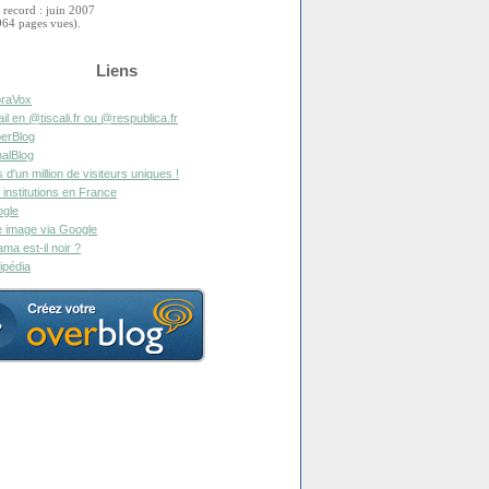
 record : juin 2007
964 pages vues).
Liens
raVox
il en @tiscali.fr ou @respublica.fr
erBlog
alBlog
s d'un million de visiteurs uniques !
 institutions en France
gle
 image via Google
ma est-il noir ?
ipédia