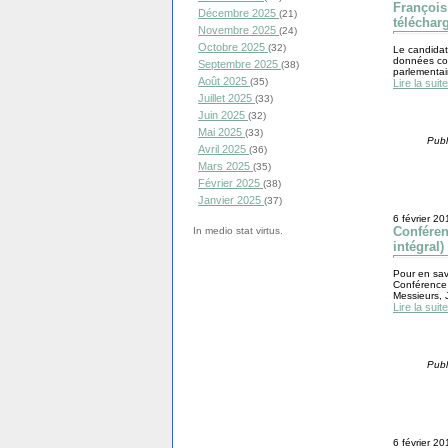
François
Décembre 2025
(21)
télécharg
Novembre 2025
(24)
Octobre 2025
(32)
Le candidat 
données con
Septembre 2025
(38)
parlementai
Août 2025
(35)
Lire la suite
Juillet 2025
(33)
Juin 2025
(32)
Mai 2025
(33)
Publ
Avril 2025
(36)
Mars 2025
(35)
Février 2025
(38)
Janvier 2025
(37)
6 février 20
Conféren
In medio stat virtus.
intégral)
Pour en savo
Conférence 
Messieurs, 
Lire la suite
Publ
6 février 20