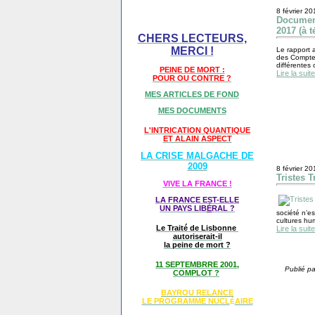
8 février 20
Document
2017 (à t
CHERS LECTEURS,
MERCI !
Le rapport 
des Comptes
différentes 
PEINE DE MORT :
Lire la suite
POUR OU CONTRE ?
MES ARTICLES DE FOND
MES DOCUMENTS
L'INTRICATION QUANTIQUE
ET ALAIN ASPECT
LA CRISE MALGACHE DE
2009
8 février 20
Tristes 
VIVE LA FRANCE !
LA FRANCE EST-ELLE
UN PAYS LIB
É
RAL ?
société n’es
cultures hum
Le Traité de Lisbonne
Lire la suite
autoriserait-il
la peine de mort ?
11 SEPTEMBRRE 2001,
Publié pa
COMPLOT ?
BAYROU RELANCE
LE PROGRAMME NU
CL
AIRE
É