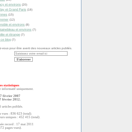
cy et environs
(20)
lay et Grand Paris
(18)
mmes
(15)
remer
(12)
noble et environs
(8)
tainebleau et environs
(7)
olite et étrange
(7)
 ce blog
(7)
vous pour être averti des nouveaux articles publiés.
es statistiques
re informatif uniquement.
7 février 2007
7 février 2012.
 articles publiés.
 vues : 836 623 (total).
eurs uniques : 452 415 (total).
née record : 17 mai 2011
372 pages vues).