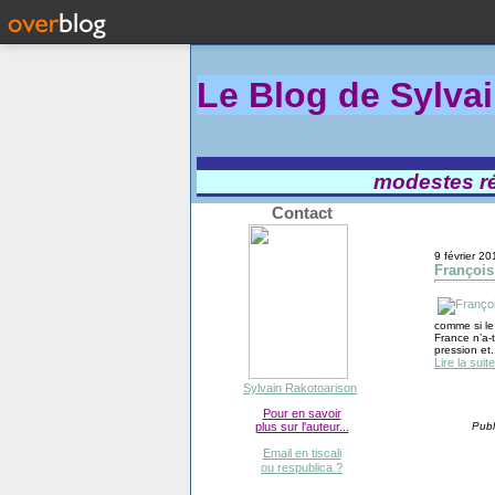
Le Blog de Sylva
modestes réf
Contact
9 février 20
François
comme si le
France n’a-t
pression et.
Lire la suite
Sylvain Rakotoarison
Pour en savoir
plus sur l'auteur...
Publ
Email en tiscali
ou respublica ?