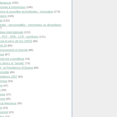
dagascar
(195)
nomie & entreprises
(190)
ence & nouvelles technologies - innovation
(174)
igions
(165)
té
(132)
traits - personnalités - hommages ou disparitions
7)
tique internationale
(122)
- PCF - NPA - LCR - extrêmes
(121)
sie et pays de l'ex-URSS
(96)
id-19
(90)
ironnement et énergie
(88)
ique
(87)
herche scientifique
(78)
ts divers et "people"
(73)
 - la Présidence d'Obama
(68)
omobile
(66)
islatives 2007
(60)
rique
(54)
ne
(47)
e
(40)
mour
(37)
ernet
(35)
ue Agoravox
(30)
éo
(24)
sonnel
(23)
ias
(22)