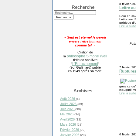
8 février 20
Recherche
Lettre au
Pour en savo
Lettre aux 
politique d’
Lire la suite
« Seul est éternel le devoir
envers l'être humain
Publ
comme tel. »
Citation de
philosophe Simone Weil
la
tirée de son livre
L'Enracinement
"
"
(éd. Gallimard) publié
7 février 20
Rupture
en 1949 après sa mort.
gens ce qu’i
Archives
inauguré mon
Lire la suite
Août 2026
(4)
Juillet 2026
(39)
Juin 2026
(30)
Mai 2026
(34)
Avril 2026
(33)
Mars 2026
(28)
Février 2026
(29)
6 février 20
Janvier 2026
(29)