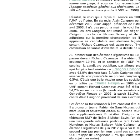
tourne une page, à vous de tout reconstruir
l’époque secrétaire général aux fédérations. Le
500 adhérents en Isère (contre 3 500, en 1989).
Résultat, le voici qui a repris du service en 
l’UMP de l’Isère. En six mois, Alain Carignon e
décembre 2002. Alain Juppé, président de l’UMP,
avril 2003, il n’a pas perdu la main : le voici é
2006, les anti-Carignon ont refusé de siéger
Carignon, proche de Nicolas Sarkozy et de B
adhésions sur la première circonscription de 
approuvé sa candidature aux élections légis
sortant, Richard Cazenave qui, ayant perdu l’in
commission nationale d’investiture, a décidé d
Au premier tour des élections législatives du 1
passer devant Richard Cazenave : il a obtenu
seulement 19,6%, et le candidat de l’UDF Ph
surprise, la candidate socialiste, par ailleurs 
François Holland
(qui fut plus tard ministre de
avec 63,0% des voix face à Alain Carignon (ell
réserve de voix puisqu’elle ne pouvait compter q
6,5%). C’était une belle victoire pour les social
Charles Pasqua
en or taillée par
en 1986 spéc
UMP sortant Richard Cazenave avait été réélu
54,2% au second tour (la candidate socialiste 
Geneviève Fioraso en 2007, à savoir 31,1%). C
contre Alain Carignon provenant de son électorat 
Cet échec l’a fait renoncer à être candidat tête 
Il a promu un jeune, Fabien de Sans Nicolas, qu
mars 2008 et seulement 29,5% au second tour 
voix supplémentaires). Et si Alain Carignon 
fédération UMP de l’Isère à Michel Savin, l’un d
une très grande influence politique tant locale 
Hortefeux et Nicolas Sarkozy. Alain Carignon a 
élections législatives de juin 2012 qui a vu la
second tour (au premier tour, parmi ses concurre
UDF Philippe de Longevialle 2,7% qui, entre-temp
élu adjoint au maire).