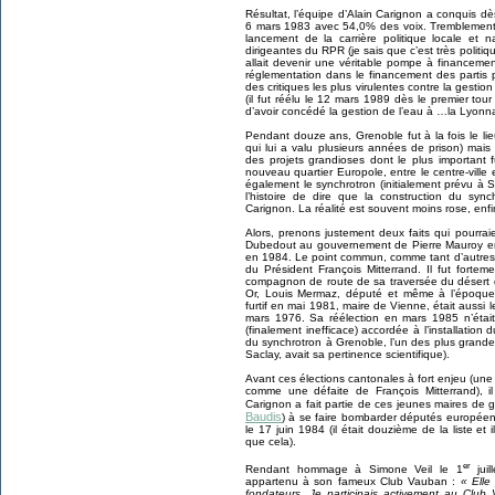
Résultat, l’équipe d’Alain Carignon a conquis dè
6 mars 1983 avec 54,0% des voix. Tremblement de
lancement de la carrière politique locale et n
dirigeantes du RPR (je sais que c’est très politiqu
allait devenir une véritable pompe à financeme
réglementation dans le financement des partis 
des critiques les plus virulentes contre la gest
(il fut réélu le 12 mars 1989 dès le premier to
d’avoir concédé la gestion de l’eau à …la Lyonn
Pendant douze ans, Grenoble fut à la fois le lie
qui lui a valu plusieurs années de prison) mais
des projets grandioses dont le plus important
nouveau quartier Europole, entre le centre-ville
également le synchrotron (initialement prévu à S
l’histoire de dire que la construction du sync
Carignon. La réalité est souvent moins rose, enf
Alors, prenons justement deux faits qui pourra
Dubedout au gouvernement de Pierre Mauroy en
en 1984. Le point commun, comme tant d’autres 
du Président François Mitterrand. Il fut fortem
compagnon de route de sa traversée du désert 
Or, Louis Mermaz, député et même à l’époque 
furtif en mai 1981, maire de Vienne, était aussi 
mars 1976. Sa réélection en mars 1985 n’était
(finalement inefficace) accordée à l’installation 
du synchrotron à Grenoble, l’un des plus grand
Saclay, avait sa pertinence scientifique).
Avant ces élections cantonales à fort enjeu (un
comme une défaite de François Mitterrand), i
Carignon a fait partie de ces jeunes maires de
Baudis
) à se faire bombarder députés europée
le 17 juin 1984 (il était douzième de la liste et
que cela).
er
Rendant hommage à Simone Veil le 1
juil
appartenu à son fameux Club Vauban :
« Elle
fondateurs. Je participais activement au Club 