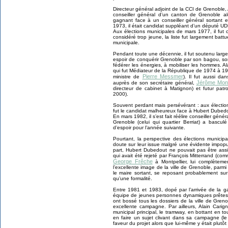
Directeur général adjoint de la CCI de Grenoble, Al
conseiller général d’un canton de Grenoble al
gagnant face à un conseiller général sortan
1973, il était candidat suppléant d’un député U
Aux élections municipales de mars 1977, il fut 
considéré trop jeune, la liste fut largement battu
municipale.
Pendant toute une décennie, il fut soutenu largem
espoir de conquérir Grenoble par son bagou, son
fédérer les énergies, à mobiliser les hommes. A
qui fut Médiateur de la République de 1974 à 19
Pierre Messmer
ministre de
). Il fut aussi dan
Jérôme Mon
auprès de son secrétaire général,
directeur de cabinet à Matignon) et futur pa
2000).
Souvent perdant mais persévérant : aux élection
fut le candidat malheureux face à Hubert Dubed
En mars 1982, il s’est fait réélire conseiller gé
Grenoble (celui qui quartier Berriat) a bascul
d’espoir pour l’année suivante.
Pourtant, la perspective des élections munici
doute sur leur issue malgré une évidente impopul
part, Hubert Dubedout ne pouvait pas être ass
qui avait été rejeté par François Mitterrand (co
George Frêche
à Montpellier, lui complètement
l’excellente image de la ville de Grenoble, parmi l
le maire sortant, se reposant probablement sur 
qu’une formalité.
Entre 1981 et 1983, dopé par l’arrivée de la 
équipe de jeunes personnes dynamiques prêtes 
ont bossé tous les dossiers de la ville de Greno
excellente campagne. Par ailleurs, Alain Cari
municipal principal, le tramway, en bottant en
en faire un sujet clivant dans sa campagne (l
faveur du projet alors que lui-même y était plutôt