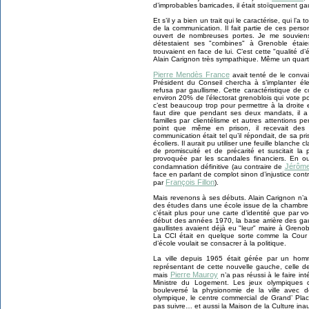
d’improbables barricades, il était stoïquement gau
Et s’il y a bien un trait qui le caractérise, qui l’
de la communication. Il fait partie de ces perso
ouvert de nombreuses portes. Je me souvie
détestaient ses "combines" à Grenoble étaient
trouvaient en face de lui. C’est cette "qualité d’
Alain Carignon très sympathique. Même un quart 
Pierre Mendès France
avait tenté de le convai
Président du Conseil chercha à s’implanter él
refusa par gaullisme. Cette caractéristique de
environ 20% de l’électorat grenoblois qui vote p
c’est beaucoup trop pour permettre à la droite 
faut dire que pendant ses deux mandats, il a f
familles par clientélisme et autres attentions p
point que même en prison, il recevait des c
communication était tel qu’il répondait, de sa pris
écoliers. Il aurait pu utiliser une feuille blanche 
de promiscuité et de précarité et suscitait la
provoquée par les scandales financiers. En out
Jérôm
condamnation définitive (au contraire de
face en parlant de complot sinon d’injustice co
François Fillon
par
).
Mais revenons à ses débuts. Alain Carignon n’a ja
des études dans une école issue de la chambre 
c’était plus pour une carte d’identité que par v
début des années 1970, la base arrière des gau
gaullistes avaient déjà eu "leur" maire à Greno
La CCI était en quelque sorte comme la Cour 
d’école voulait se consacrer à la politique.
La ville depuis 1965 était gérée par un hom
représentant de cette nouvelle gauche, celle 
Pierre Mauroy
mais
n’a pas réussi à le faire 
Ministre du Logement. Les jeux olympiques
bouleversé la physionomie de la ville avec d
olympique, le centre commercial de Grand’ Plac
pas suivre… et aussi la Maison de la Culture in