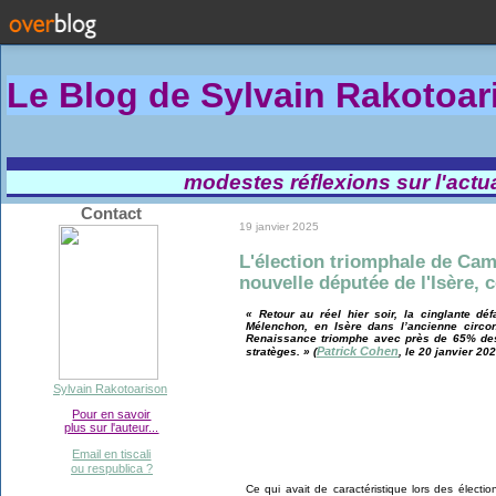
Le Blog de Sylvain Rakotoa
modestes réflexions sur l'actual
Contact
19 janvier 2025
L'élection triomphale de Cami
nouvelle députée de l'Isère, 
« Retour au réel hier soir, la cinglante d
Mélenchon, en Isère dans l’ancienne circon
Renaissance triomphe avec près de 65% des 
Patrick Cohen
stratèges. » (
, le 20 janvier 20
Sylvain Rakotoarison
Pour en savoir
plus sur l'auteur...
Email en tiscali
ou respublica ?
Ce qui avait de caractéristique lors des élection