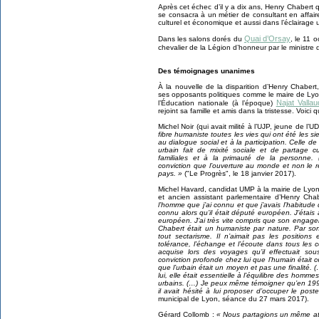
Après cet échec d’il y a dix ans, Henry Chabert qu
se consacra à un métier de consultant en affai
culturel et économique et aussi dans l’éclairage u
Quai d’Orsay
Dans les salons dorés du
, le 11 o
chevalier de la Légion d’honneur par le ministre 
Des témoignages unanimes
À la nouvelle de la disparition d’Henry Chabert,
ses opposants politiques comme le maire de Lyon
Najat Valla
l’Éducation nationale (à l’époque)
rejoint sa famille et amis dans la tristesse. Voic
Michel Noir (qui avait milité à l’UJP, jeune de l’
fibre humaniste toutes les vies qui ont été les s
au dialogue social et à la participation. Celle 
urbain fait de mixité sociale et de partage c
familiales et à la primauté de la personne.
conviction que l’ouverture au monde et non le rep
pays. »
("Le Progrès", le 18 janvier 2017).
Michel Havard, candidat UMP à la mairie de Ly
et ancien assistant parlementaire d’Henry Cha
l’homme que j’ai connu et que j’avais l’habitude
connu alors qu’il était député européen. J’étais al
européen. J’ai très vite compris que son engage
Chabert était un humaniste par nature. Par son c
tout sectarisme. Il n’aimait pas les positions 
tolérance, l’échange et l’écoute dans tous les 
acquise lors des voyages qu’il effectuait sous
conviction profonde chez lui que l’humain était 
que l’urbain était un moyen et pas une finalité. 
lui, elle était essentielle à l’équilibre des homme
urbains. (…) Je peux même témoigner qu’en 1995
il avait hésité à lui proposer d’occuper le post
municipal de Lyon, séance du 27 mars 2017).
Gérard Collomb :
« Nous partagions un même att