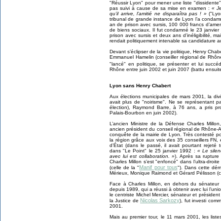
"Réussir Lyon" pour mener une liste "dissidente",
pas suivi à cause de sa mise en examen :
« J
qu’il arrive, l’amitié ne disparaîtra pas ! »
("Lyo
tribunal de grande instance de Lyon l’a condam
an de prison avec sursis, 100 000 francs d’amend
de biens sociaux. Il fut condamné le 23 janvie
prison avec sursis et deux ans d’inéligibilité,
rendait politiquement intenable sa candidature 
Devant s’éclipser de la vie politique, Henry Cha
Emmanuel Hamelin (conseiller régional de Rhône
"lancé" en politique, se présenter et lui suc
Rhône entre juin 2002 et juin 2007 (battu ensuite
Lyon sans Henry Chabert
Aux élections municipales de mars 2001, la divis
avait plus de "noirisme". Ne se représentant 
élection), Raymond Barre, à 76 ans, a pris prog
Palais-Bourbon en juin 2002).
L’ancien Ministre de la Défense Charles Millon
ancien président du conseil régional de Rhône-A
conquête de la mairie de Lyon. Très contesté po
la région grâce aux voix des 35 conseillers FN,
d’État (dans le passé, il avait pourtant reje
dans "Le Point" le 25 janvier 1992 :
« Le silen
avec lui est collaboration. »
). Après sa rupture
Charles Millon s’est "enfoncé" dans l’ultra-droit
Manif pour tous
(celle de la "
"). Dans cette dém
Mérieux, Monique Raimond et Gérard Pélisson (c
Face à Charles Millon, en dehors du sénateur 
depuis 1989, qui a réussi à obtenir avec lui l’uni
le centriste Michel Mercier, sénateur et présiden
Nicolas Sarkozy
la Justice de
), fut investi co
2001.
Mais au premier tour, le 11 mars 2001, les liste