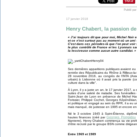
Publié par
17 janvier 2018
Henry Chabert, la passion de
« J’ai toujours dit que pour moi, Michel Noir e
et ce n’est surtout pas au moment où un ami est
C’est dans ces périodes-là que l’on peut voir s
le plus contrôlé de France et les Lyonnais sa
la lessiveuse comme aucun autre candidat. » 
Ses dernières apparitions publiques avaient eu
rentrée des Républicains du Rhône à Rillieux-
28 novembre 2016, au congrès de l’INTA (Asso
urbain) à Lisbonne où il avait pris la parole (
culture dans la ville".
À Lyon, il y a juste un an, le 17 janvier 2017, a
suites d’une saleté de maladie. Ses funérailles 
Saint-Jean de Lyon en présence de Michel Hav
Forissier, Philippe Cochet, Georges Képénékian,
et politique et engagé au sein du RPR, il a eu un
mais manqué, de justesse en 1995 et encore en 
Né le 3 octobre 1945 à Saint-Étienne, diplôm
Georges Pompidou
hautes finances (créé par
Nanterre), Henry Chabert commença sa vie profe
d’être recruté par le groupe BSN comme dirigeant 
Entre 1969 et 1989