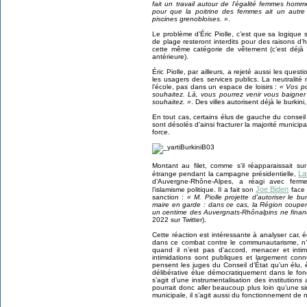
fait un travail autour de l’égalité femmes homme
pour que la poitrine des femmes ait un autre
piscines grenobloises. »
.
Le problème d’Éric Piolle, c’est que sa logique s
de plage resteront interdits pour des raisons d’h
cette même catégorie de vêtement (c’est déjà ce 
antérieure).
Éric Piolle, par ailleurs, a rejeté aussi les quest
les usagers des services publics. La neutralité
l’école, pas dans un espace de loisirs :
« Vos po
souhaitez. Là, vous pourrez venir vous baigne
souhaitez. »
. Des villes autorisent déjà le burki
En tout cas, certains élus de gauche du conseil
sont désolés d’ainsi fracturer la majorité munici
force.
Montant au filet, comme s’il réapparaissait s
La
étrange pendant la campagne présidentielle,
d’Auvergne-Rhône-Alpes, a réagi avec ferme
Joe Biden
l’islamisme politique. Il a fait son
face à
sanction :
« M. Piolle projette d’autoriser le b
maire en garde : dans ce cas, la Région couper
un centime des Auvergnats-Rhônalpins ne financ
2022 sur Twitter).
Cette réaction est intéressante à analyser car, 
dans ce combat contre le communautarisme, n’hé
quand il n’est pas d’accord, menacer et intim
intimidations sont publiques et largement connu
pensent les juges du Conseil d’État qu’un élu,
délibérative élue démocratiquement dans le fonc
s’agit d’une instrumentalisation des institutions
pourrait donc aller beaucoup plus loin qu’une si
municipale, il s’agit aussi du fonctionnement de 