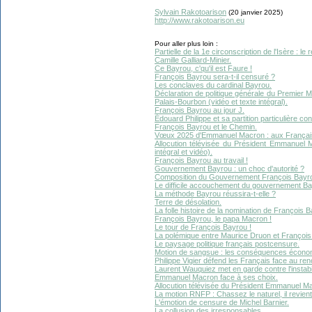
Sylvain Rakotoarison
(
20 janvier
2025)
http://www.rakotoarison.eu
Pour aller plus loin :
Partielle de la 1e circonscription de l'Isère : l
Camille Galliard-Minier.
Ce Bayrou, c'qu'il est Faure !
François Bayrou sera-t-il censuré ?
Les conclaves du cardinal Bayrou.
Déclaration de politique générale du Premier M
Palais-Bourbon (vidéo et texte intégral).
François Bayrou au jour J.
Édouard Philippe et sa partition particulière con
François Bayrou et le Chemin.
Vœux 2025 d'Emmanuel Macron : aux Français
Allocution télévisée du Président Emmanuel 
intégral et vidéo).
François Bayrou au travail !
Gouvernement Bayrou : un choc d'autorité ?
Composition du Gouvernement François Bayr
Le difficile accouchement du gouvernement Ba
La méthode Bayrou réussira-t-elle ?
Terre de désolation.
La folle histoire de la nomination de François 
François Bayrou, le papa Macron !
Le tour de François Bayrou !
La polémique entre Maurice Druon et François B
Le paysage politique français postcensure.
Motion de sangsue : les conséquences écono
Philippe Vigier défend les Français face au re
Laurent Wauquiez met en garde contre l'instabilit
Emmanuel Macron face à ses choix.
Allocution télévisée du Président Emmanuel Ma
La motion RNFP : Chassez le naturel, il revien
L'émotion de censure de Michel Barnier.
La collusion des irresponsables.