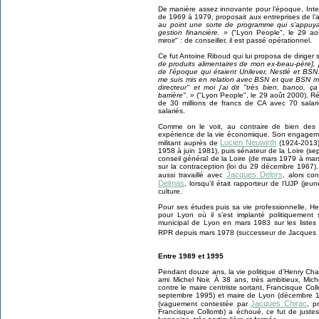
De manière assez innovante pour l’époque, Interge
de 1969 à 1979, proposait aux entreprises de l’a
au point une sorte de programme qui s’appuyai
gestion financière. »
("Lyon People", le 29 août
miroir" : de conseiller, il est passé opérationnel.
Ce fut Antoine Riboud qui lui proposa de diriger s
de produits alimentaires de mon ex-beau-père], j
de l’époque qui étaient Unilever, Nestlé et BSN
me suis mis en relation avec BSN et que BSN m
directeur" et moi j’ai dit "très bien, banco,
barrière". »
("Lyon People", le 29 août 2000). Rés
de 30 millions de francs de CA avec 70 salar
salariés.
Comme on le voit, au contraire de bien des 
expérience de la vie économique. Son engagemen
Lucien Neuwirth
militant auprès de
(1924-2013)
1958 à juin 1981), puis sénateur de la Loire (
conseil général de la Loire (de mars 1979 à mars 
sur la contraception (loi du 29 décembre 1967
Jacques Delors
aussi travaillé avec
, alors co
Delmas
, lorsqu’il était rapporteur de l’UJP (j
culture.
Pour ses études puis sa vie professionnelle, H
pour Lyon où il s’est implanté politiquement s
municipal de Lyon en mars 1983 sur les listes 
RPR depuis mars 1978 (successeur de Jacques S
Entre 1989 et 1995
Pendant douze ans, la vie politique d’Henry Ch
ami Michel Noir. À 38 ans, très ambitieux, Mich
contre le maire centriste sortant, Francisque C
septembre 1995) et maire de Lyon (décembre 197
Jacques Chirac
(vaguement contestée par
, p
Francisque Collomb) a échoué, ce fut de justess