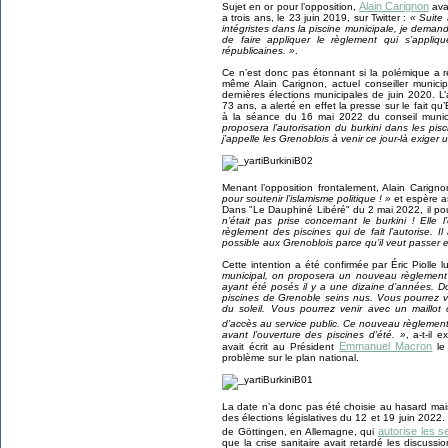
Alain Carignon
Sujet en or pour l’opposition,
avai
a trois ans, le 23 juin 2019, sur Twitter :
« Suite
intégristes dans la piscine municipale, je demand
de faire appliquer le règlement qui s’appli
républicaines. »
.
Ce n’est donc pas étonnant si la polémique a re
même Alain Carignon, actuel conseiller municip
dernières élections municipales de juin 2020. 
73 ans, a alerté en effet la presse sur le fait qu’
à la séance du 16 mai 2022 du conseil munic
proposera l’autorisation du burkini dans les pis
j’appelle les Grenoblois à venir ce jour-là exiger
Menant l’opposition frontalement, Alain Carigno
pour soutenir l’islamisme politique ! »
et espère as
Dans "Le Dauphiné Libéré" du 2 mai 2022, il pou
n’était pas prise concernant le burkini ! Elle 
règlement des piscines qui de fait l’autorise. 
possible aux Grenoblois parce qu’il veut passer e
Cette intention a été confirmée par Éric Piolle
municipal, on proposera un nouveau règlement d
ayant été posés il y a une dizaine d’années. D
piscines de Grenoble seins nus. Vous pourrez v
du soleil. Vous pourrez venir avec un maillot c
d’accès au service public. Ce nouveau règlement
avant l’ouverture des piscines d’été. »
, a-t-il 
Emmanuel Macron
avait écrit au Président
le 
problème sur le plan national.
La date n’a donc pas été choisie au hasard mais
des élections législatives du 12 et 19 juin 2022
autorise les s
de Göttingen, en Allemagne, qui
que la crise sanitaire avait retardé les discu