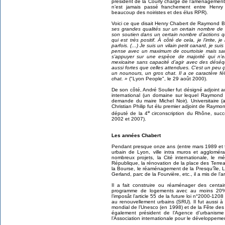
président de la Courly chargé de l’aménagement
n’est jamais passé franchement entre Henry
beaucoup des noiristes et des élus RPR).
Voici ce que disait Henry Chabert de Raymond B
ses grandes qualités sur un certain nombre de s
son soutien dans un certain nombre d’actions qui
qui est très positif. À côté de cela, je l’irrite, je
parfois. (…) Je suis un vilain petit canard, je s
pense avec un maximum de courtoisie mais sa
s’appuyer sur une espèce de majorité qui n’e
mexicaine sans capacité d’agir avec des déséqui
aussi fortes que celles attendues. C’est un peu ça 
un nounours, un gros chat. Il a ce caractère féli
chat. »
("Lyon People", le 29 août 2000).
De son côté, André Soulier fut désigné adjoint
international (un domaine sur lequel Raymond 
demande du maire Michel Noir). Universitaire (a
Christian Philip fut élu premier adjoint de Raymon
e
député de la 4
circonscription du Rhône, su
2002 et 2007).
Les années Chabert
Pendant presque onze ans (entre mars 1989 et f
urbain de Lyon, ville intra muros et agglomér
nombreux projets, la Cité internationale, le mé
République, la rénovation de la place des Terrea
la Bourse, le réaménagement de la Presqu’île, L
Gerland, parc de la Fourvière, etc., il a mis de l’a
Il a fait construire ou réaménager des centa
programme de logements avec au moins 20%
l’imposât l’article 55 de la future loi n°2000-120
au renouvellement urbains (SRU). Il fut aussi à 
mondial de l’Unesco (en 1998) et de la Fête des 
également président de l’Agence d’urbanis
l’Association internationale pour le développem