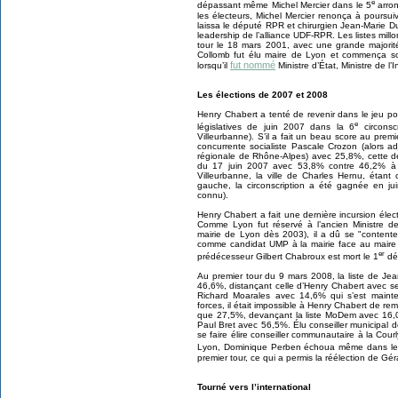
e
dépassant même Michel Mercier dans le 5
arron
les électeurs, Michel Mercier renonça à poursuiv
laissa le député RPR et chirurgien Jean-Marie Du
leadership de l’alliance UDF-RPR. Les listes mil
tour le 18 mars 2001, avec une grande majorité
Collomb fut élu maire de Lyon et commença son
fut nommé
lorsqu’il
Ministre d’État, Ministre de l’In
Les élections de 2007 et 2008
Henry Chabert a tenté de revenir dans le jeu po
e
législatives de juin 2007 dans la 6
circonsc
Villeurbanne). S’il a fait un beau score au pre
concurrente socialiste Pascale Crozon (alors ad
régionale de Rhône-Alpes) avec 25,8%, cette d
du 17 juin 2007 avec 53,8% contre 46,2% à 
Villeurbanne, la ville de Charles Hernu, étan
gauche, la circonscription a été gagnée en j
connu).
Henry Chabert a fait une dernière incursion éle
Comme Lyon fut réservé à l’ancien Ministre d
mairie de Lyon dès 2003), il a dû se "contenter"
comme candidat UMP à la mairie face au maire s
er
prédécesseur Gilbert Chabroux est mort le 1
dé
Au premier tour du 9 mars 2008, la liste de Jea
46,6%, distançant celle d’Henry Chabert avec
Richard Moarales avec 14,6% qui s’est maint
forces, il était impossible à Henry Chabert de remp
que 27,5%, devançant la liste MoDem avec 16,0
Paul Bret avec 56,5%. Élu conseiller municipal
se faire élire conseiller communautaire à la Co
Lyon, Dominique Perben échoua même dans le
premier tour, ce qui a permis la réélection de G
Tourné vers l’international