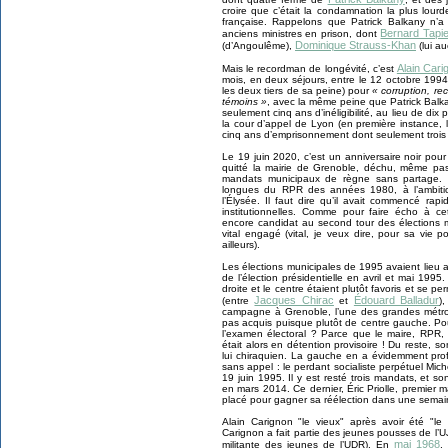
croire que c’était la condamnation la plus lour
française. Rappelons que Patrick Balkany n’a 
Bernard Tapi
anciens ministres en prison, dont
Dominique Strauss-Khan
(d’Angoulême),
(lui a
Alain Cari
Mais le recordman de longévité, c’est
mois, en deux séjours, entre le 12 octobre 1994 
les deux tiers de sa peine) pour
« corruption, re
témoins »
, avec la même peine que Patrick Balka
seulement cinq ans d’inéligibilité, au lieu de dix 
la cour d’appel de Lyon (en première instance,
cinq ans d’emprisonnement dont seulement trois 
Le 19 juin 2020, c’est un anniversaire noir pour 
quitté la mairie de Grenoble, déchu, même pas
mandats municipaux de règne sans partage. 
longues du RPR des années 1980, à l’ambition
l’Élysée. Il faut dire qu’il avait commencé ra
institutionnelles. Comme pour faire écho à cet
encore candidat au second tour des élections m
vital engagé (vital, je veux dire, pour sa vie po
ailleurs).
Les élections municipales de 1995 avaient lieu 
de l’élection présidentielle en avril et mai 199
droite et le centre étaient plutôt favoris et se 
Jacques Chirac
Édouard Balladur
(entre
et
)
campagne à Grenoble, l’une des grandes métropo
pas acquis puisque plutôt de centre gauche. Po
l’examen électoral ? Parce que le maire, RPR, 
était alors en détention provisoire ! Du reste, 
lui chiraquien. La gauche en a évidemment profi
sans appel : le perdant socialiste perpétuel Mic
19 juin 1995. Il y est resté trois mandats, et s
en mars 2014. Ce dernier, Éric Priolle, premier m
placé pour gagner sa réélection dans une semai
Alain Carignon "le vieux" après avoir été "le
Carignon a fait partie des jeunes pousses de l’U
mai 1968
militante des jeunes de l’UDR). En
,