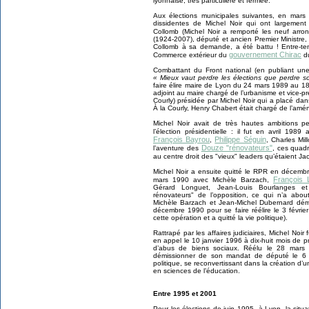
lyonnaise, très particulière et fermée.
Aux élections municipales suivantes, en mars 
dissidentes de Michel Noir qui ont largement 
Collomb (Michel Noir a remporté les neuf arr
(1924-2007), député et ancien Premier Ministre, 
Collomb à sa demande, a été battu ! Entre-te
gouvernement Chirac
Commerce extérieur du
du
Combattant du Front national (en publiant u
« Mieux vaut perdre les élections que perdre 
faire élire maire de Lyon du 24 mars 1989 au 18
adjoint au maire chargé de l’urbanisme et vice-
Courly) présidée par Michel Noir qui a placé da
À la Courly, Henry Chabert était chargé de l’a
Michel Noir avait de très hautes ambitions pe
l’élection présidentielle : il fut en avril 1
François Bayrou
Philippe Séguin
,
, Charles Mil
Douze "rénovateurs"
l’aventure des
, ces quadr
au centre droit des "vieux" leaders qu’étaient J
Michel Noir a ensuite quitté le RPR en décemb
François 
mars 1990 avec Michèle Barzach,
Gérard Longuet, Jean-Louis Bourlanges et
rénovateurs" de l’opposition, ce qui n’a abo
Michèle Barzach et Jean-Michel Dubernard dém
décembre 1990 pour se faire réélire le 3 févr
cette opération et a quitté la vie politique).
Rattrapé par les affaires judiciaires, Michel N
en appel le 10 janvier 1996 à dix-huit mois de pris
d’abus de biens sociaux. Réélu le 28 mars 
démissionner de son mandat de député le 6 fé
politique, se reconvertissant dans la création d’
en sciences de l’éducation.
Entre 1995 et 2001
Pour les élections de juin 1995, à Lyon, la situ