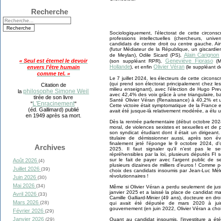
Recherche
Sociologiquement, l'électorat de cette circon
professions intellectuelles (chercheurs, unive
candidats de centre droit ou centre gauche. Ain
(futur Médiateur de la République, un giscardi
Alain Carignon
de Meylan), Odile Sicard (PS),
« Seul est éternel le devoir
Geneviève Fioraso
(son suppléant RPR),
(M
Hollande
Olivier Véran
envers l'être humain
), et enfin
(le suppléant d
comme tel. »
Le 7 juillet 2024, les électeurs de cette circonsc
(qui prend son électorat principalement chez les
Citation de
milieu enseignant), avec l'élection de Hugo Prev
philosophe Simone Weil
la
avec 42,4% des voix grâce à une triangulaire, ba
tirée de son livre
Santé Olivier Véran (Renaissance) à 40,2% et u
L'Enracinement
"
"
Cette victoire était symptomatique de la France e
(éd. Gallimard) publié
avait été jusque-là relativement modérée, a élu
en 1949 après sa mort.
Dès la rentrée parlementaire (début octobre 20
moral, de violences sexistes et sexuelles et de
son syndicat étudiant dont il était un dirigea
titulaire de démissionner aussi, après son 
finalement jeté l'éponge le 9 octobre 2024, d'
Archives
2025. Il faut signaler qu'il n'est pas le 
répréhensibles par la loi, plusieurs députés FI 
sur le fait de payer avec l'argent public de 
Août 2026
(4)
plusieurs dizaines de milliers d'euros ! Comme
Juillet 2026
(39)
choix des candidats insoumis par Jean-Luc Mél
révolutionnaires !
Juin 2026
(30)
Mai 2026
(34)
Même si Olivier Véran a perdu seulement de jus
janvier 2025 et a laissé la place de candidat m
Avril 2026
(33)
Camille Galliard-Minier (49 ans), docteure en dro
Mars 2026
(28)
qui avait été députée de mars 2020 à juin
gouvernement (en juin 2022, Olivier Véran a ch
Février 2026
(29)
Janvier 2026
(29)
Quant au candidat insoumis, l'investiture a ét