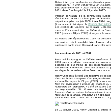
Grâce à lui, Lyon, renfermée sur elle-même pen
l’international :
« Lyon est devenue un exemple.
pour visiter cette ville. »
(Jean-Pierre Charbonneau
2001, dans "Le Progrès" le 25 janvier 2017).
Partisan convaincu de la construction europ
réunion avec lui sur ce thème près de Grenoble
député européen de juin 1989 à juin 1994, siég
Réunification alle
(à un moment historique : la
des crèches de Cracovie sur la place Bellecour
e
dans la 2
circonscription du Rhône (à la Croix
1997 (jusqu’au 18 juin 2002) et siégea à la comm
Sa victoire aux législatives de 1997 fut personnel
qui avait investi le candidat Marc Fraysse, dé
également par le maire Raymond Barre et le premie
Les élections de 2001 et 2002
Alors qu’il fut épargné par l’affaire Noir-Botto
2000 pour une affaire concernant les travaux 
déchargé le jour même de ses responsabilités
brutalement interrompue alors qu’il comptait se
sondages le donnaient même favori pour la suc
Henry Chabert a évoqué une tentative de déstabi
dans les lettres anonymes s’est progressivement
est bouclée depuis le 29 juin [2000], vous avez
faite me concernant à propos de relations ou 
l’ensemble de l’instruction, n’a été de nature à 
ma responsabilité d’élu. Il reste une bataille 
fondé en droit, ce qui m’a fait naturellement dép
reste que cette affaire. Imaginez, on nous avait
grimper sur le gros caillou de la Croix-Rousse. »
(
Le 19 janvier 2001, Henry Chabert a quand