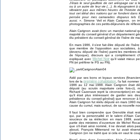
J’étais le seul gaulliste de cet aréopage car si
ou à un autre de leur vie (…), ils répugnaient à
vibraient pas aux mêmes heures de l’histoire 
tout cet idéal des nations qui se fondent dans l
pensée pour mes camarades disparus tels 
aussi. »
. Simone Veil et Alain Carignon, on im
photographies de ces petits-déjeuners de réflexi
Alain Carignon avait donc un mandat national q
majorité du conseil général d’un département gé
élu président du conseil général de l’Isère de 
En mars 1986, il s’est fait élire député de l’Isère
que membre de l’opposition aux socialistes, à
(devenu député de l’Isère) parmi les membres de l
de l’époque), discours qui a complètement
Michel Noir
expliquait avec
qu’il valait mieux p
FN (et préférer le PS au FN).
Aidé par ses bons et loyaux services (financie
première cohabitation
lors de la
, l’a fait nomme
1986 au 12 mai 1988. Alain Carignon était dés
député (au scrutin majoritaire cette fois-ci
Richard Cazenave reprit la circonscription) en ra
qu’il était plus intéressant de garder ses d
présidence du conseil général) que renoncer à 
Alain Carignon fut réélu député en mars 1993 
cause du cumul, mais surtout, de sa nouvelle n
Il faut bien comprendre que Grenoble était re
qui, par la personnalité et le talent d’Alain C
soucieux de sa réélection en mars 1989, ava
partie des ministres d’ouverture de Michel Ro
que s’il était ainsi nommé, il ne devrait alors p
abouti, François Mitterrand ne lui avait réserv
Carignon (on ne trahit que si cela en vaut le coup
Resté donc dans l’opposition, Alain Carignon