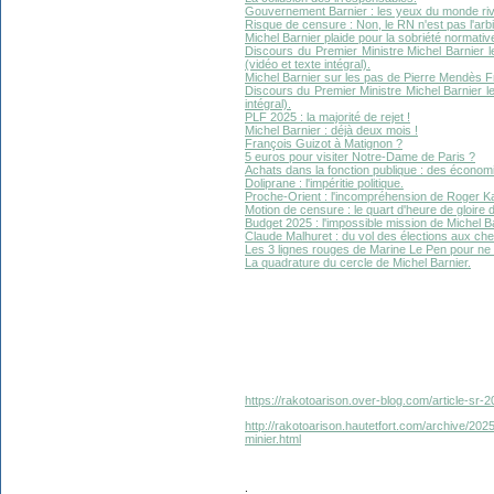
Gouvernement Barnier : les yeux du monde riv
Risque de censure : Non, le RN n'est pas l'arb
Michel Barnier plaide pour la sobriété normativ
Discours du Premier Ministre Michel Barnier 
(vidéo et texte intégral).
Michel Barnier sur les pas de Pierre Mendès F
Discours du Premier Ministre Michel Barnier 
intégral).
PLF 2025 : la majorité de rejet !
Michel Barnier : déjà deux mois !
François Guizot à Matignon ?
5 euros pour visiter Notre-Dame de Paris ?
Achats dans la fonction publique : des économi
Doliprane : l'impéritie politique.
Proche-Orient : l'incompréhension de Roger Ka
Motion de censure : le quart d'heure de gloire d
Budget 2025 : l'impossible mission de Michel Ba
Claude Malhuret : du vol des élections aux chefs
Les 3 lignes rouges de Marine Le Pen pour ne
La quadrature du cercle de Michel Barnier.
https://rakotoarison.over-blog.com/article-sr-2
http://rakotoarison.hautetfort.com/archive/2025
minier.html
.