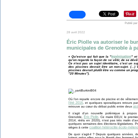
Publié par
28 avril 2022
Éric Piolle va autoriser le bu
municipales de Grenoble à par
lepénisation
« Qu’est-ce qui fait que la "
" et
qu’on regarde la façon de se vêtir, de se dév
Ce n’est pas un sujet identitaire, c’est un s
des piscines devrait être un non-sujet. (…
piscines devrait plutôt être vu comme un progr
"20 Minutes").
Où l’on reparle encore de piscine et de vêteme
l’été 2016
, et quelques sporadiques retours pa
ass
retrouve au cœur du débat public entre deux
Il s’agit d’un nouvelle polémique à propos
Éric Piolle
Grenoble,
. Ce maire EELV, le premie
2014, réélu en 2020), n’est pas très malin d’av
quelques semaines des élections législatives. 
coalition hétéroclite écolo-mélen
sièges à cette
De quoi s’agit-il ? Depuis quelques années, d
luttent selon elles pour la liberté des femmes) 