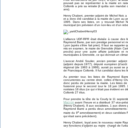
pouvait pas se représenter à la mairie en rais
Collomb a pris sa retraite (il quitta son mand
ans).
Henry Chabert, premier adjoint de Michel Noir, a p
et a donc été candidat à la mairie de Lyon au pr
1995. Dans ses listes, on y trouvait Michel N
municipal (en prévision d’un non-lieu et d’un reb
L’alliance UDF-RPR était divisée à cause des li
Raymond Barre, par son prestige personnel et mo
Lyon (après s’être fait prier). Il faut se rappeler 
mis en examen, le maire de Grenoble (Alain Carign
procès) pour une autre affaire judiciaire et
municipales à Grenoble, ce qui donnait un climat 
L’avocat André Soulier, ancien premier adjoi
(adjoint depuis 1977), député européen (d’août 
régional (de 1983 à 1986), aurait pu aussi se
de Francisque Collomb. Il fut candidat dans les 
Au premier tour, les listes de Raymond Barre
concurrentes au centre droit, celles d’Henry C
donc perdu de justesse la mairie. Les listes d
fusionné pour le second tour le 18 juin 1995. R
noiristes 18 élus (ce qui n’était pas évident en 
Collomb 27 élus.
Pour prendre la tête de la Courly le 11 septe
Macron
avant l’heure et a distribué 37 vice-pré
(Henry Chabert), 8 aux socialistes, 1 aux divers 
Raymond Barre a perdu deux arrondissements g
e
maire du 9
arrondissement) et deux candidats F
qui était sans précédent).
Henry Chabert, loyal avec le nouveau maire Ray
ses fonctions d’adjoint au maire chargé de l’ur