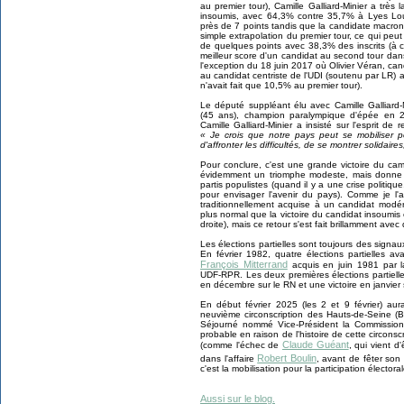
au premier tour), Camille Galliard-Minier a trè
insoumis, avec 64,3% contre 35,7% à Lyes Lou
près de 7 points tandis que la candidate macroni
simple extrapolation du premier tour, ce qui peut
de quelques points avec 38,3% des inscrits (à c
meilleur score d'un candidat au second tour dans
l'exception du 18 juin 2017 où Olivier Véran, c
au candidat centriste de l'UDI (soutenu par LR)
n'avait fait que 10,5% au premier tour).
Le député suppléant élu avec Camille Galliard-M
(45 ans), champion paralympique d'épée en
Camille Galliard-Minier a insisté sur l'esprit de
« Je crois que notre pays peut se mobiliser p
d'affronter les difficultés, de se montrer solidaire
Pour conclure, c'est une grande victoire du ca
évidemment un triomphe modeste, mais donne 
partis populistes (quand il y a une crise politique
pour envisager l'avenir du pays). Comme je l'ai
traditionnellement acquise à un candidat modé
plus normal que la victoire du candidat insoumis 
droite), mais ce retour s'est fait brillamment avec
Les élections partielles sont toujours des signau
En février 1982, quatre élections partielles av
François Mitterrand
acquis en juin 1981 par la
UDF-RPR. Les deux premières élections partielles
en décembre sur le RN et une victoire en janvier 
En début février 2025 (les 2 et 9 février) aura
neuvième circonscription des Hauts-de-Seine (
Séjourné nommé Vice-Président la Commission 
probable en raison de l'histoire de cette circonscr
Claude Guéant
(comme l'échec de
, qui vient 
Robert Boulin
dans l'affaire
, avant de fêter son
c'est la mobilisation pour la participation électoral
Aussi sur le blog.