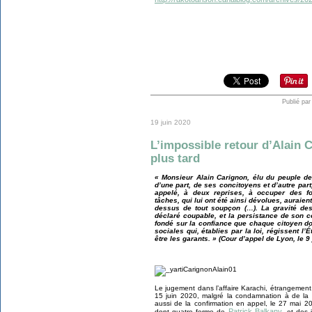
Publié par
19 juin 2020
L’impossible retour d’Alain 
plus tard
« Monsieur Alain Carignon, élu du peuple de
d’une part, de ses concitoyens et d’autre part,
appelé, à deux reprises, à occuper des fo
tâches, qui lui ont été ainsi dévolues, auraie
dessus de tout soupçon (…). La gravité des
déclaré coupable, et la persistance de son c
fondé sur la confiance que chaque citoyen doit
sociales qui, établies par la loi, régissent l
être les garants. » (Cour d’appel de Lyon, le 9 
Le jugement dans l’affaire Karachi, étrangement
15 juin 2020, malgré la condamnation à de la 
aussi de la confirmation en appel, le 27 mai 
Patrick Balkany
dont quatre ferme de
, et des 