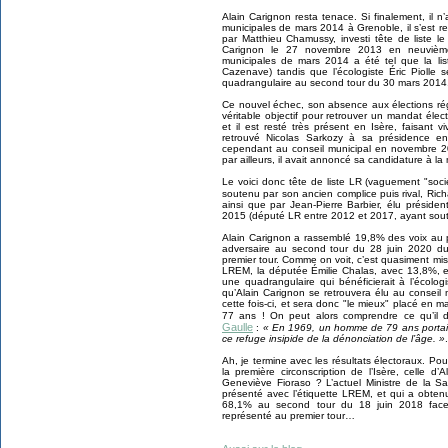
Alain Carignon resta tenace. Si finalement, il n
municipales de mars 2014 à Grenoble, il s’est 
par Matthieu Chamussy, investi tête de liste l
Carignon le 27 novembre 2013 en neuvième
municipales de mars 2014 a été tel que la li
Cazenave) tandis que l’écologiste Éric Piolle 
quadrangulaire au second tour du 30 mars 2014
Ce nouvel échec, son absence aux élections rég
véritable objectif pour retrouver un mandat élec
et il est resté très présent en Isère, faisant 
retrouvé Nicolas Sarkozy à sa présidence en
cependant au conseil municipal en novembre 2
par ailleurs, il avait annoncé sa candidature à l
Le voici donc tête de liste LR (vaguement "soci
soutenu par son ancien complice puis rival, Ric
ainsi que par Jean-Pierre Barbier, élu préside
2015 (député LR entre 2012 et 2017, ayant sou
Alain Carignon a rassemblé 19,8% des voix au 
adversaire au second tour du 28 juin 2020 du
premier tour. Comme on voit, c’est quasiment mis
LREM, la députée Émilie Chalas, avec 13,8%, et 
une quadrangulaire qui bénéficierait à l’écolog
qu’Alain Carignon se retrouvera élu au conseil
cette fois-ci, et sera donc "le mieux" placé en
77 ans ! On peut alors comprendre ce qu’il
Gaulle
:
« En 1969, un homme de 79 ans portait 
ce refuge insipide de la dénonciation de l’âge. »
.
Ah, je termine avec les résultats électoraux. Po
la première circonscription de l’Isère, celle 
Geneviève Fioraso ? L’actuel Ministre de la San
présenté avec l’étiquette LREM, et qui a obten
68,1% au second tour du 18 juin 2018 face
représenté au premier tour…