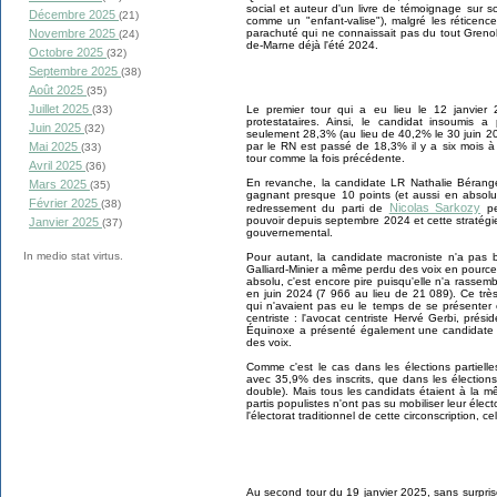
social et auteur d'un livre de témoignage sur s
Décembre 2025
(21)
comme un "enfant-valise"), malgré les réticences
Novembre 2025
parachuté qui ne connaissait pas du tout Grenob
(24)
de-Marne déjà l'été 2024.
Octobre 2025
(32)
Septembre 2025
(38)
Août 2025
(35)
Juillet 2025
(33)
Le premier tour qui a eu lieu le 12 janvier 
protestataires. Ainsi, le candidat insoumis
Juin 2025
(32)
seulement 28,3% (au lieu de 40,2% le 30 juin 2
Mai 2025
par le RN est passé de 18,3% il y a six mois 
(33)
tour comme la fois précédente.
Avril 2025
(36)
En revanche, la candidate LR Nathalie Béran
Mars 2025
(35)
gagnant presque 10 points (et aussi en absolu
Février 2025
(38)
Nicolas Sarkozy
redressement du parti de
peu
pouvoir depuis septembre 2024 et cette stratég
Janvier 2025
(37)
gouvernemental.
In medio stat virtus.
Pour autant, la candidate macroniste n'a pas b
Galliard-Minier a même perdu des voix en pourc
absolu, c'est encore pire puisqu'elle n'a rasse
en juin 2024 (7 966 au lieu de 21 089). Ce trè
qui n'avaient pas eu le temps de se présenter e
centriste : l'avocat centriste Hervé Gerbi, pr
Équinoxe a présenté également une candidate 
des voix.
Comme c'est le cas dans les élections partielle
avec 35,9% des inscrits, que dans les élection
double). Mais tous les candidats étaient à la m
partis populistes n'ont pas su mobiliser leur élect
l'électorat traditionnel de cette circonscription, ce
Au second tour du 19 janvier 2025, sans surpris