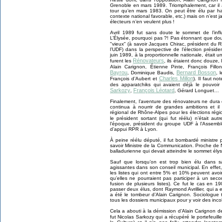
Grenoble en mars 1989. Triomphalement, car il
tour qu’en mars 1983. On peut être élu par ha
contexte national favorable, etc.) mais on n’est j
électeurs n’en veulent plus !
Avril 1989 fut sans doute le sommet de l’inf
L’Élysée, pourquoi pas ?! Pas étonnant que douz
"vieux" (à savoir Jacques Chirac, président du 
l’UDF) dans la perspective de l’élection prési
juin 1989, à la proportionnelle nationale, étai
Rénovateurs
furent les
, ils étaient donc douze, l
Alain Carignon, Étienne Pinte, François Fillo
Bayrou
Bernard Bosson
, Dominique Baudis,
, 
Charles Millon
François d’Aubert et
). Il faut n
des apparatchiks qui avaient déjà le pouvo
Sarkozy
François Léotard
,
, Gérard Longuet…
Finalement, l’aventure des rénovateurs ne dura 
continua à nourrir de grandes ambitions et il
régional de Rhône-Alpes pour les élections rég
le président sortant (qui fut réélu) n’était au
l’époque, président du groupe UDF à l’Assembl
d’appui RPR à Lyon.
À peine réélu député, il fut bombardé ministre
savoir Ministre de la Communication. Proche de Ni
balladurienne qui devait atteindre le sommet ély
Sauf que lorsqu’on est trop bien élu dans sa
agissantes dans son conseil municipal. En effet, 
les listes qui ont entre 5% et 10% peuvent avoi
qu’elles ne pourraient pas participer à un sec
fusion de plusieurs listes). Ce fut le cas en 19
passer deux élus, dont Raymond Avrillier, qui a 
a été le tombeur d’Alain Carignon. Sociologue t
tous les dossiers municipaux pour y voir des inc
Cela a abouti à la démission d’Alain Carignon d
fut Nicolas Sarkozy qui a récupéré le portefeuill