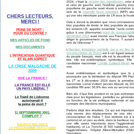
victoire des populismes
2024, c'était la
, celui
et celui de gauche avec l'extrême gauche (not
populisme de gauche avait réussi à entraîner 
nouvelle farce populaire
sein de la
(NFP) alor
qu'une très minoritaire partie de LR sous la houle
CHERS LECTEURS,
MERCI !
Cela a donné la situation que nous connaissons :
bloc populiste de droite, le bloc populiste de gau
les restants LR, appelés ensemble "socle com
PEINE DE MORT :
prise de responsabil
grâce à une (étonnante)
POUR OU CONTRE ?
décembre 2024
avait montré aux Français l'abs
diriger le gouvernement de la France. Y aurait
MES ARTICLES DE FOND
sein de l'électorat ?
MES DOCUMENTS
élection législative partielle qui a eu lie
L'
circonscription de l'Isère
est à cet égard rassur
L'INTRICATION QUANTIQUE
du peuple français, mais elle est la deuxième éle
ET ALAIN ASPECT
titre, elle est emblématique, symbolique. Elle 
Camille Galliard-Minier
candidate macroniste
su
LA CRISE MALGACHE DE
voix.
2009
Aussi emblématique et symbolique que la pre
provoquée par la démission du député RN Flavi
VIVE LA FRANCE !
er
les 1
et 8 décembre 2024 dans la première c
macroniste Lionel Vuibert (ancien député de 202
LA FRANCE EST-ELLE
candidat RN avec 50,9% des voix au second tou
UN PAYS LIB
É
RAL ?
Bien sûr, il faut être prudent et ne pas surinterpr
Le Traité de Lisbonne
mais pour les législatives, partielles ou général
autoriserait-il
en fonction de la vie politique nationale et m
contraire des élections municipales).
la peine de mort ?
Parlons déjà des résultats. Ce qui est importan
11 SEPTEMBRRE 2001,
cela montre des déplacements de voix très n
COMPLOT ?
circonscription de l'Isère ? Son territoire est à 
cantons) et un peu au-delà, dans la banlieue nord
une ville assez importante dans l'agglomér
BAYROU RELANCE
habitants), et La Tronche (6 500 habitants), co
LE PROGRAMME NU
CL
AIRE
É
l'agglomération, l'hôpital Albert-Michallon 
Grenoblois.