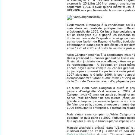
la Culture) et il n’a pas fallu attendre long
examen le 25 juillet 1994 et surtout emprison
septembre 1994, il avait quand même réussi à s
UDF-RPR aux prochaines élections municipales 
Évidemment, il renonça à la candidature car il
mais dans un contexte politique très différ
présidentielle de 1995. Ce fut la liste socialist
fut un écologiste qui a gagné les élections mun
doute en raison de l’aspiration écologique des
pense que l’action de Raymond Avrillier, écologi
déterminante dans l’esprit des électeurs (ce dern
entre 1995 et 2001 et il quitta la vie municipale 
Alain Carignon renonça à la candidature mais 
Réélu président du conseil général de l’Isère en
l’instruction judiciaire de son affaire, même en pr
de représentations ! À l’époque, on disait même
encore payés sur le compte du conseil général (j
toujours pas comment il a pu tenir à cette pré
1997 alors que le 9 juillet 1996, la cour d’app
d’emprisonnement (dont quatre ferme) et cinq ans d’i
de la Cour de Cassation avant d’appliquer la peine 
Le 5 mai 1998, Alain Carignon a quitté la pri
période d’inéligibilité s’est arrêtée en 2002
Carignon avait 49 ans), on aurait pu imaginer une
sa vie, faire bénéficier de ses talents (réels
grande entreprise par exemple (puisque son interdi
Se faire tout petit, discret, et trouver un autre équi
1999 consultant d’entreprises, il mettait en relat
Mais c’était sans compter qu’Alain Carignon 
politique, et qu’à partir de 2002, l’influence polit
faut ajouter aussi que l’amour-propre impose un
Marcelo Wesfreid a précisé, dans "L’Express" le
« Aucun leader ne s’est (…) imposé en son abs
Fabrice Marchiol
et Matthieu Chamussy, sont ju