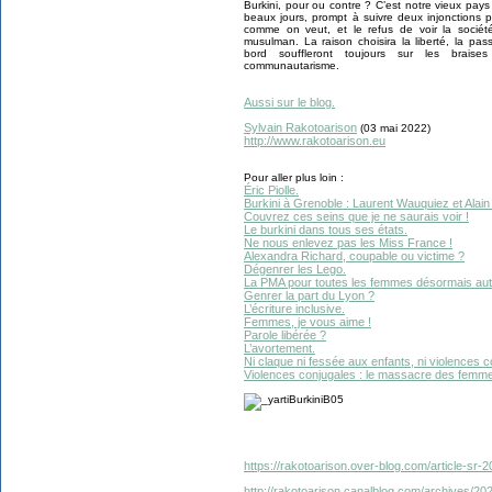
Burkini, pour ou contre ? C’est notre vieux pa
beaux jours, prompt à suivre deux injonctions pa
comme on veut, et le refus de voir la socié
musulman. La raison choisira la liberté, la pass
bord souffleront toujours sur les brai
communautarisme.
Aussi sur le blog.
Sylvain Rakotoarison
(03 mai 2022)
http://www.rakotoarison.eu
Pour aller plus loin :
Éric Piolle.
Burkini à Grenoble : Laurent Wauquiez et Alain 
Couvrez ces seins que je ne saurais voir !
Le burkini dans tous ses états.
Ne nous enlevez pas les Miss France !
Alexandra Richard, coupable ou victime ?
Dégenrer les Lego.
La PMA pour toutes les femmes désormais aut
Genrer la part du Lyon ?
L’écriture inclusive.
Femmes, je vous aime !
Parole libérée ?
L’avortement.
Ni claque ni fessée aux enfants, ni violences c
Violences conjugales : le massacre des femme
https://rakotoarison.over-blog.com/article-sr-2
http://rakotoarison.canalblog.com/archives/2