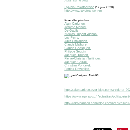
Aussi sur le blog.
Sylvain Rakotoarison
(19 juin 2020)
http://www.rakotoarison.eu
Pour aller plus loin :
Alain Carignon.
Jérôme Monod.
De Gaulle.
Nicolas Dupont-Aignan.
Luc Ferry.
Albin Chalandon.
Claude Malhuret.
Claude Goasguen.
Philippe Séguin.
Jacques Toubon.
Pierre-Christian Taittinger.
Jacques Chirac.
Christian Poncelet.
Patrick Devedjian.
http://rakotoarison.over-blog.com/article-sr-2
https://www.agoravox.fr/actualites/politique/art
http://rakotoarison.canalblog.com/archives/2