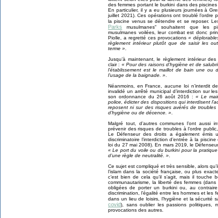
des femmes portant le burkini dans des piscines 
En particulier, il y a eu plusieurs journées à 
juillet 2021). Ces opérations ont troublé l’ordre 
la piscine venus se détendre et se reposer. Les
Parks
musulmanes" souhaitent que les pisc
musulmanes voilées, leur combat est donc princi
Piolle, a regretté ces provocations
« déplorable
règlement intérieur plutôt que de saisir les o
terme »
.
Jusqu’à maintenant, le règlement intérieur des
clair :
« Pour des raisons d’hygiène et de salubri
l’établissement est le maillot de bain une ou
l’usage de la baignade. »
.
Néanmoins, en France, aucune loi n’interdit d
invalidé un arrêté municipal d’interdiction sur l
son ordonnance du 26 août 2016 :
« Le mai
police, édicter des dispositions qui interdisent l’
reposent ni sur des risques avérés de troubles à 
d’hygiène ou de décence. »
.
Malgré tout, d’autres communes l’ont aussi inte
prévenir des risques de troubles à l’ordre public
Le Défenseur des droits a également émis 
discriminatoire l’interdiction d’entrée à la pisci
loi du 27 mai 2008). En mars 2019, le Défenseur
« Le port du voile ou du burkini pour la pratique
d’une règle de neutralité. »
.
Ce sujet est compliqué et très sensible, alors qu’i
l’islam dans la société française, ou plus exact
c’est bien de cela qu’il s’agit, mais il touch
communautarisme, la liberté des femmes (dans
obligées de porter un burkini ou, au contraire,
discrimination, l’égalité entre les hommes et le
dans un lieu de loisirs, l’hygiène et la sécurité 
covid
), sans oublier les passions politiques, 
provocations des autres.