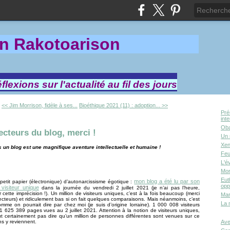
in Rakotoa
rison
lexions sur l'actualité au fil des jours
<< Jim Morrison, fidèle à ses...
Bioéthique 2021 (11) : adoption... >>
Pré
int
Oba
ecteurs du blog, merci !
Un 
Xen
 un blog est une magnifique aventure intellectuelle et humaine !
Feu
L'é
Mor
Eut
mon blog a été lu par son
 petit papier (électronique) d’autonarcissisme égotique :
opp
 visiteur unique
dans la journée du vendredi 2 juillet 2021 (je n’ai pas l’heure,
 cette imprécision !). Un million de visiteurs uniques, c’est à la fois beaucoup (merci
Mar
lecteurs) et ridiculement bas si on fait quelques comparaisons. Mais néanmoins, c’est
La 
mme on pourrait dire par chez moi (je suis d’origine lorraine). 1 000 008 visiteurs
1 625 389 pages vues au 2 juillet 2021. Attention à la notion de visiteurs uniques,
t certainement pas dire qu’un million de personnes différentes sont venues sur ce
ns y reviennent.
Ave