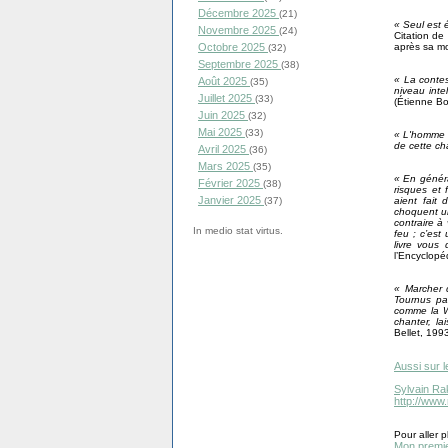
Décembre 2025
(21)
« Seul est 
Novembre 2025
(24)
Citation de
après sa mo
Octobre 2025
(32)
Septembre 2025
(38)
« La contes
Août 2025
(35)
niveau inte
Juillet 2025
(33)
(Étienne Bo
Juin 2025
(32)
Mai 2025
(33)
« L'homme n'
de cette ch
Avril 2025
(36)
Mars 2025
(35)
« En généra
Février 2025
(38)
risques et 
Janvier 2025
aient fait
(37)
choquent un
contraire à 
In medio stat virtus.
feu ; c’est
livre vous d
l’Encyclopé
« Marcher 
Tournus pa
comme la Wi
chanter, la
Bellet, 199
Aussi sur l
Sylvain Ra
http://www
Pour aller pl
Mon premier