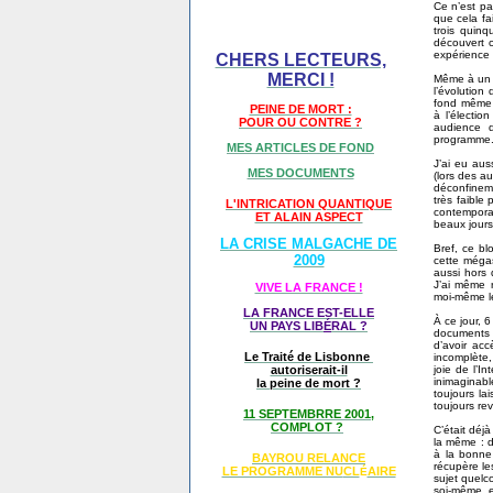
Ce n’est pa
que cela fa
trois quinq
découvert 
expérience é
CHERS LECTEURS,
MERCI !
Même à un p
l’évolution
fond même é
PEINE DE MORT :
à l’électio
POUR OU CONTRE ?
audience q
programme
MES ARTICLES DE FOND
J’ai eu aus
MES DOCUMENTS
(lors des au
déconfineme
très faible
L'INTRICATION QUANTIQUE
contemporai
ET ALAIN ASPECT
beaux jours
LA CRISE MALGACHE DE
Bref, ce bl
2009
cette méga
aussi hors 
J’ai même 
VIVE LA FRANCE !
moi-même l
LA FRANCE EST-ELLE
À ce jour, 
UN PAYS LIB
É
RAL ?
documents q
d’avoir acc
Le Traité de Lisbonne
incomplète,
joie de l’I
autoriserait-il
inimaginab
la peine de mort ?
toujours l
toujours re
11 SEPTEMBRRE 2001,
COMPLOT ?
C’était déj
la même : d
à la bonne 
BAYROU RELANCE
récupère le
LE PROGRAMME NU
CL
AIRE
É
sujet quelc
soi-même, e