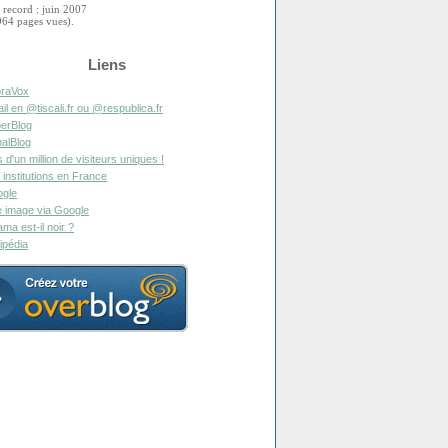
 record : juin 2007
964 pages vues).
Liens
raVox
il en @tiscali.fr ou @respublica.fr
erBlog
alBlog
s d'un million de visiteurs uniques !
 institutions en France
gle
 image via Google
ma est-il noir ?
ipédia