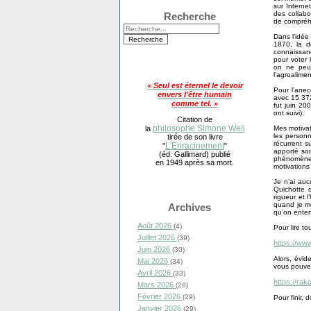
sur Interne
des collabo
Recherche
de compréh
Dans l’idée
1870, la d
connaissanc
pour voter 
on ne peut
l’agroalimen
« Seul est éternel le devoir
Pour l’anec
envers l'être humain
avec 15 372
comme tel. »
fut juin 20
ont suivi).
Citation de
philosophe Simone Weil
Mes motivat
la
les personn
tirée de son livre
récurrent s
L'Enracinement
"
"
apporté son
(éd. Gallimard) publié
phénomène 
en 1949 après sa mort.
motivations
Je n’ai au
Quichotte q
rigueur et 
quand je me
Archives
qu’on enten
Août 2026
(4)
Pour lire to
Juillet 2026
(39)
https://ww
Juin 2026
(30)
Alors, évid
Mai 2026
(34)
vous pouvez
Avril 2026
(33)
https://ra
Mars 2026
(28)
Février 2026
(29)
Pour finir, 
Janvier 2026
(29)