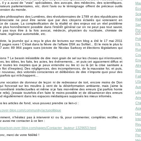
t, il y a aussi de "vrais" spécialistes, des avocats, des médecins, des scientifiques,
Ma
rateurs parlementaires, etc. dont l’avis ou le témoignage offrent de précieux outils
Éco
ension du monde.
Sci
 des philosophes des Lumières, des révolutionnaires de 1789 et des républicains de
Rel
émocratie ne peut être servie que par des citoyens éclairés qui voteraient en
e de cause. La complexification de la réalité et des enjeux est un réel problème
San
le plus honnêtement possible dans l’intérêt général car on ne peut pas tout savoir,
Por
 pas tous être à la fois avocat, médecin, physicien du nucléaire, chimiste de
(12
taire, ingénieur automobile, etc.
Poli
dote, la journée qui a reçu le plus de lectures sur mon blog a été le 17 mai 2011
FN 
 pages vues ! C’était dans la fièvre de l’affaire DSK au Sofitel… Et le mois le plus lu
07 avec 89 964 pages vues (victoire de Nicolas Sarkozy et élections législatives qui
Rus
Cov
ions ? Le besoin irrésistible de dire mon grain de sel sur les choses qui m’entourent,
Env
es, les idées, les faits, les actes, les événements… et puis cet agacement diffus et
ur toutes les inepties que je peux entendre ou lire ici ou là (et la crise sanitaire a
Afr
 flot d’inepties). Des négligences, des incompétences, de la mauvaise foi, et puis,
Rec
nouveau, des volontés conscientes et délibérées de dire n’importe quoi pour des
 parfois qui m’échappent…
Fai
USA
cune vocation de donneur de leçon ni de redresseur de tort, encore moins de Don
ui foncerait sur les moulins à vent de la désinformation ambiante, mais j’aime la
Aut
l’honnêteté intellectuelles et même si je fais moi-même des erreurs (j’ai parfois honte
Lég
 relis), j’essaie toutefois d’en faire le moins possible et de désamorcer des erreurs
d régulièrement dans les espaces médiatiques supposés les mieux informés.
Amé
Chi
us les articles de fond, vous pouvez prendre ce lien-ci :
Asi
w.over-blog.com/community/actupolitique
Hu
emment, n’hésitez pas à intervenir ici ou là, pour commenter, compléter, rectifier, et
Int
 aussi me contacter à ce lien :
Rev
kotoarison.over-blog.com/pages/Contacter_lauteur-1329653.html
Vid
donc, merci de votre fidélité !
Per
Méd