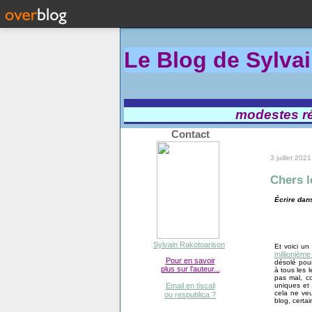
Le Blog de Sylva
modestes réf
Contact
3 juillet 2021
Chers l
Écrire dans
Sylvain Rakotoarison
Et voici un
millionième
Pour en savoir
désolé pour
plus sur l'auteur...
à tous les 
pas mal, co
uniques et 
Email en tiscali
cela ne veu
ou respublica ?
blog, certai