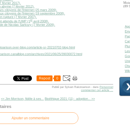
 février 2017).
Mois
n abyme (7 février 2012).
(89 
rs citoyens de l’Internet (25 mars 2009).
ux citoyens de l’Internet (19 septembre 2008).
ien rupture (7 février 2007).
er
nt attendu de l’UMP (1
avril 2008).
ude de Nicolas Sarkozy (7 février 2009).
Ago
Ema
Pap
Can
Plu
otoarison.over-blog.com/article-sr-20210702-blog.html
Les
otoarison.canalblog.com/archives/2021/06/25/39030072.html
Goo
Une
Oba
Wik
Repost
0
Personnel
Publié par Sylvain Rakotoarison
-
dans
commenter cet article
…
<< Jim Morrison, fidèle à ses...
Bioéthique 2021 (11) : adoption... >>
aires
Ajouter un commentaire