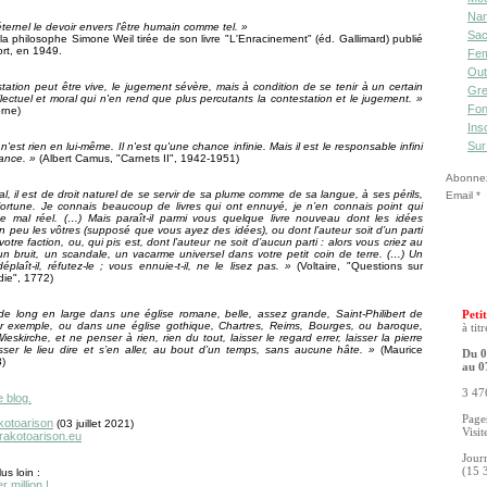
Nan
éternel le devoir envers l'être humain comme tel. »
Sac
 la philosophe Simone Weil tirée de son livre "L'Enracinement" (éd. Gallimard) publié
rt, en 1949.
Fe
Out
tation peut être vive, le jugement sévère, mais à condition de se tenir à un certain
Gre
llectuel et moral qui n'en rend que plus percutants la contestation et le jugement
. »
Fon
rne)
Ins
Sur
est rien en lui-même. Il n'est qu'une chance infinie. Mais il est le responsable infini
ance. »
(Albert Camus, "Carnets II", 1942-1951)
Abonnez-
l, il est de droit naturel de se servir de sa plume comme de sa langue, à ses périls,
Email
fortune. Je connais beaucoup de livres qui ont ennuyé, je n’en connais point qui
 de mal réel. (…) Mais paraît-il parmi vous quelque livre nouveau dont les idées
 peu les vôtres (supposé que vous ayez des idées), ou dont l’auteur soit d’un parti
votre faction, ou, qui pis est, dont l’auteur ne soit d’aucun parti : alors vous criez au
 un bruit, un scandale, un vacarme universel dans votre petit coin de terre. (…) Un
éplaît-il, réfutez-le ; vous ennuie-t-il, ne le lisez pas. »
(Voltaire, "Questions sur
die", 1772)
de long en large dans une église romane, belle, assez grande, Saint-Philibert de
Petit
r exemple, ou dans une église gothique, Chartres, Reims, Bourges, ou baroque,
à tit
eskirche, et ne penser à rien, rien du tout, laisser le regard errer, laisser la pierre
isser le lieu dire et s’en aller, au bout d’un temps, sans aucune hâte. »
(Maurice
Du 0
3)
au 0
3 476
e blog.
Pages
kotoarison
(03 juillet 2021)
Visit
.rakotoarison.eu
Jour
(15 
us loin :
 million !