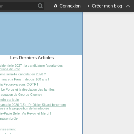
Connexion
+
Créer mon blog
Les Derniers Articles
sidentielle 2027 : la candidature favorite des
entions de vote
ma sera-t-il candidat en 2028 ?
minaret à Paris... depuis 100 ans !
ia Fedorova sous OQTF !
 Le Porge et la désolation des familles
vacuation de George Clooney
telle canicule
hanasie 2026 (16) : Pr Didier Sicard fortement
osé à la proposition de loi adoptée
ie-Paule Belle : Au Revoir et Merci !
maison brûle !
rtissement