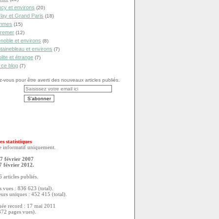
cy et environs
(20)
lay et Grand Paris
(18)
mmes
(15)
remer
(12)
noble et environs
(8)
tainebleau et environs
(7)
olite et étrange
(7)
 ce blog
(7)
vous pour être averti des nouveaux articles publiés.
es statistiques
re informatif uniquement.
7 février 2007
7 février 2012.
 articles publiés.
 vues : 836 623 (total).
eurs uniques : 452 415 (total).
née record : 17 mai 2011
372 pages vues).