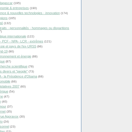
dagascar
(195)
nomie & entreprises
(190)
ence & nouvelles technologies - innovation
(174)
igions
(165)
té
(132)
traits - personnalités - hommages ou disparitions
7)
tique internationale
(122)
- PCF - NPA - LCR - extrêmes
(121)
sie et pays de l'ex-URSS
(96)
id-19
(90)
ironnement et énergie
(88)
ique
(87)
herche scientifique
(78)
ts divers et "people"
(73)
 - la Présidence d'Obama
(68)
omobile
(66)
islatives 2007
(60)
rique
(54)
ne
(47)
e
(40)
mour
(37)
ernet
(35)
ue Agoravox
(30)
éo
(24)
sonnel
(23)
ias
(22)