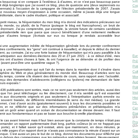
Con
s beaucoup si on compare à l’extérieur, à d’autres, et ce n’est pas beaucoup parce
it déjà longtemps que j’ai ouvert ce blog, plus de quatorze ans (deux septennats ou
Cop
uennats) à l’occasion de la campagne de l’élection présidentielle de 2007. J’avais
Don
ce nouveau moyen d’expression à cette occasion, même si j’avais déjà une longue
ditoriale, dans le cadre étudiant, politique et associatif.
etit niveau, la fréquentation du mon blog m’a donné des indications précieuses sur
 du monde, ou plutôt, de la France (puisque le blog est francophone), un bruit de
tonnant. J’ai pu comprendre, par exemple, la victoire future de certains candidats
n présidentielle rien que parce que ceux-ci bénéficiaient d’une nettement meilleure
ue d’autres lorsque j’écrivais sur eux ou lorsque je rendais accessible leur
.
si une augmentation inédite de fréquentation générale lors du premier confinement
tres confinements, les "gens" ont continué à travailler), et depuis le début du dernier
nt, au contraire, j’ai eu une forte baisse de fréquentation qui m’a paru parallèle à la
Eur
 participation aux dernières élections des 20 et 27 juin 2021 : à ce début d’été, mes
ns ont d’autres choses à faire, ils ont l’urgence de se détendre et de profiter des
Pré
 (avant peut-être une quatrième vague ?).
Pol
og a une fréquentation qui suit l’air du temps dans la manière dont il s’insère dans
Cult
sphère du Web et plus généralement du monde réel. Beaucoup d’articles sont lus
du temps, comme s’ils étaient des éléments de cours, sans rapport avec l’actualité.
Mor
reçu des demandes d’adolescents (collégiens ou lycéens) me demandant de faire
Aud
eurs exposés !
Pol
6 436 publications sont sorties, mais ce ne sont pas seulement des articles, aussi des
Inst
ue l’on peut télécharger ou lire directement, car il m’a semblé qu’il est essentiel
ès aux documents originels et pas seulement à l’interprétation parfois erronée ou
Hist
 souvent biaisée, de différents intermédiaires (le sens du mot médias). La grande
PS 
nternet, c’est d’avoir accès (gratuitement souvent) à tous les documents possibles et
les et ne réfléchir que sur des informations prémâchées et préfabriquées m’a
Cen
aissé un goût amer quand un océan de documentation se dresse devant moi. Il faut
Éta
venir aux fondamentaux et pas se baser aux bouche-à-oreille planétaires.
(23
à le cas avant Internet mais il faut bien avouer que la constante de temps n’était pas
Pro
emander un rapport parlementaire était long, parfois coûteux (si on ne frappait pas
(22
porte), et il fallait savoir qu’il existait, alors que maintenant, en deux minutes, je
s mille pages d’un rapport dont je n’avais pas connaissance la minute d’avant sur un
Gau
onque. C’est aussi un peu le but de ce blog, donner les documents pour réfléchir par
Soc
n dehors des commentaires que les prétendus spécialistes feraient. Heureusement,