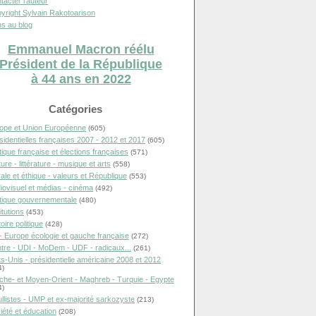
tacter l'auteur
yright Sylvain Rakotoarison
s au blog
Emmanuel Macron réélu
Président de la République
à 44 ans en 2022
Catégories
ope et Union Européenne
(605)
sidentielles françaises 2007 - 2012 et 2017
(605)
itique française et élections françaises
(571)
ure - littérature - musique et arts
(558)
ale et éthique - valeurs et République
(553)
iovisuel et médias - cinéma
(492)
itique gouvernementale
(480)
itutions
(453)
oire politique
(428)
- Europe écologie et gauche française
(272)
tre - UDI - MoDem - UDF - radicaux...
(261)
ts-Unis - présidentielle américaine 2008 et 2012
4)
che- et Moyen-Orient - Maghreb - Turquie - Egypte
4)
llistes - UMP et ex-majorité sarkozyste
(213)
iété et éducation
(208)