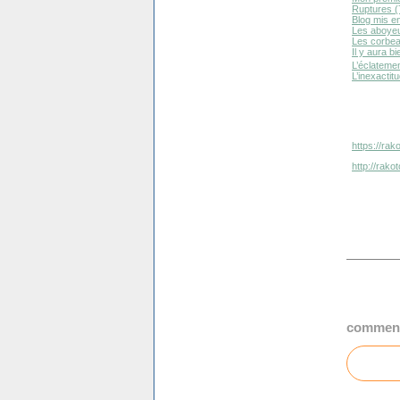
Ruptures (7
Blog mis e
Les aboyeu
Les corbea
Il y aura b
L’éclateme
L’inexactit
https://rak
http://rak
comment