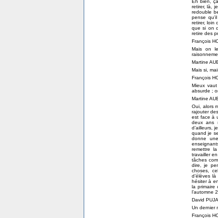
Eh bien, ça
retirer, là
redouble bea
pense qu’i
retirer, lo
que si on d
retire des p
François 
Mais on le
raisonneme
Martine A
Mais si, ma
François 
Mieux vaut
absurde ; o
Martine A
Oui, alors m
rajouter de
est face à u
deux ans m
d’ailleurs,
quand je se
donne une 
enseignants
remettre la
travailler e
tâches comp
dire, je p
choses, ce
d’élèves là 
hésiter à e
la primaire
l’automne 2
David PUJ
Un dernier
François 