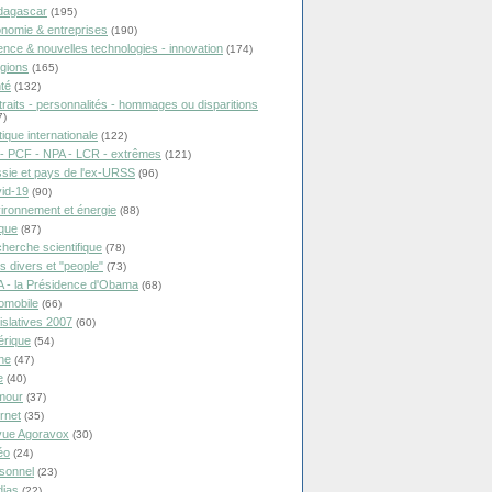
dagascar
(195)
nomie & entreprises
(190)
ence & nouvelles technologies - innovation
(174)
igions
(165)
té
(132)
traits - personnalités - hommages ou disparitions
7)
tique internationale
(122)
- PCF - NPA - LCR - extrêmes
(121)
sie et pays de l'ex-URSS
(96)
id-19
(90)
ironnement et énergie
(88)
ique
(87)
herche scientifique
(78)
ts divers et "people"
(73)
 - la Présidence d'Obama
(68)
omobile
(66)
islatives 2007
(60)
rique
(54)
ne
(47)
e
(40)
mour
(37)
ernet
(35)
ue Agoravox
(30)
éo
(24)
sonnel
(23)
ias
(22)