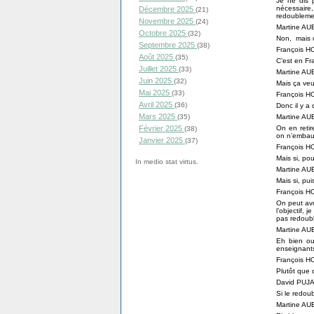
Je ne dis p
nécessaire
Décembre 2025
(21)
redoubleme
Novembre 2025
(24)
Martine A
Octobre 2025
(32)
Non, mais 
Septembre 2025
(38)
François 
Août 2025
(35)
C’est en Fr
Juillet 2025
(33)
Martine A
Juin 2025
(32)
Mais ça veu
Mai 2025
(33)
François 
Avril 2025
(36)
Donc il y a
Mars 2025
Martine A
(35)
On en retir
Février 2025
(38)
on n’embau
Janvier 2025
(37)
François 
Mais si, po
In medio stat virtus.
Martine A
Mais si, p
François 
On peut avo
l’objectif, 
pas redoub
Martine A
Eh bien oui
enseignan
François 
Plutôt que 
David PUJ
Si le redou
Martine A