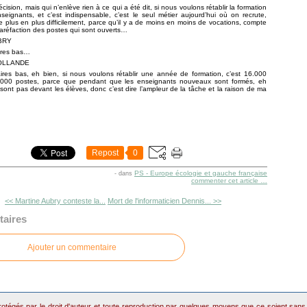
cision, mais qui n’enlève rien à ce qui a été dit, si nous voulons rétablir la formation
seignants, et c’est indispensable, c’est le seul métier aujourd’hui où on recrute,
 de plus en plus difficilement, parce qu’il y a de moins en moins de vocations, compte
raréfaction des postes qui sont ouverts…
UBRY
ires bas…
HOLLANDE
ires bas, eh bien, si nous voulons rétablir une année de formation, c’est 16.000
.000 postes, parce que pendant que les enseignants nouveaux sont formés, eh
e sont pas devant les élèves, donc c’est dire l’ampleur de la tâche et la raison de ma
Repost
0
PS - Europe écologie et gauche française
-
dans
commenter cet article
…
<< Martine Aubry conteste la...
Mort de l'informaticien Dennis... >>
aires
Ajouter un commentaire
otégés par le droit d'auteur et toute reproduction par quelques moyens que ce soient sans au