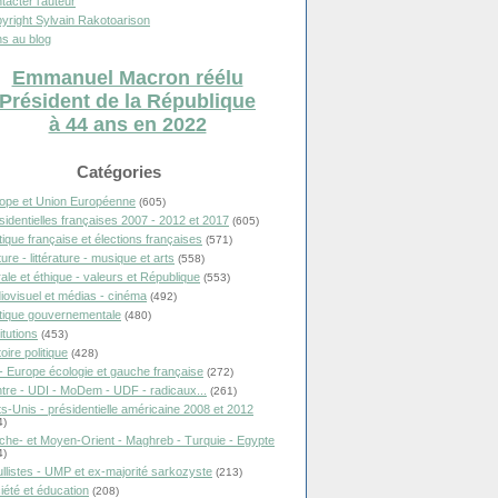
tacter l'auteur
yright Sylvain Rakotoarison
s au blog
Emmanuel Macron réélu
Président de la République
à 44 ans en 2022
Catégories
ope et Union Européenne
(605)
sidentielles françaises 2007 - 2012 et 2017
(605)
itique française et élections françaises
(571)
ure - littérature - musique et arts
(558)
ale et éthique - valeurs et République
(553)
iovisuel et médias - cinéma
(492)
itique gouvernementale
(480)
itutions
(453)
oire politique
(428)
- Europe écologie et gauche française
(272)
tre - UDI - MoDem - UDF - radicaux...
(261)
ts-Unis - présidentielle américaine 2008 et 2012
4)
che- et Moyen-Orient - Maghreb - Turquie - Egypte
4)
llistes - UMP et ex-majorité sarkozyste
(213)
iété et éducation
(208)