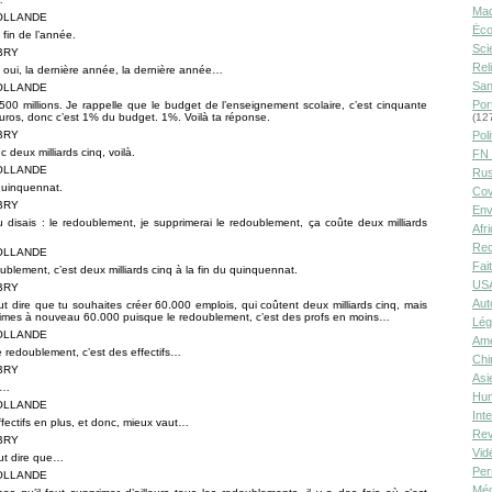
Ma
HOLLANDE
Éco
a fin de l’année.
Sci
UBRY
Rel
ui, oui, la dernière année, la dernière année…
San
HOLLANDE
Por
500 millions. Je rappelle que le budget de l’enseignement scolaire, c’est cinquante
’euros, donc c’est 1% du budget. 1%. Voilà ta réponse.
(12
UBRY
Poli
c deux milliards cinq, voilà.
FN 
HOLLANDE
Rus
 quinquennat.
Cov
UBRY
Env
 disais : le redoublement, je supprimerai le redoublement, ça coûte deux milliards
Afr
Rec
HOLLANDE
Fai
oublement, c’est deux milliards cinq à la fin du quinquennat.
USA
UBRY
Aut
ut dire que tu souhaites créer 60.000 emplois, qui coûtent deux milliards cinq, mais
rimes à nouveau 60.000 puisque le redoublement, c’est des profs en moins…
Lég
HOLLANDE
Amé
e redoublement, c’est des effectifs…
Chi
UBRY
Asi
i…
Hu
HOLLANDE
Int
ffectifs en plus, et donc, mieux vaut…
Rev
UBRY
Vid
ut dire que…
Per
HOLLANDE
Méd