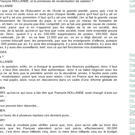
Con
François HOLLANDE, et la promesse de revalorisation de salaires ?
Cop
HOLLANDE
Don
que j’ai fait de l’Education et de l’école la grande priorité, parce que c’est la
our nous en sortir, nous en sortir pour chaque famille, parce qu’il faut qu’il y ait un
aut qu’il y ait une promotion, il faut qu’il y ait une mobilité, j’en ai fait la grande cause
dressement de l’économie du pays, si on n’a pas un niveau de formation de
n, eh bien, on ne pourra pas être compétitif, j’en ai fait une grande cause de civisme,
nneté, parce que si on n’apprend pas les règles de la vie en société, des
ts, de la laïcité, qu’est-ce qui fera que notre société, notre vivre ensemble pourra
ivre. Donc, quand il y a eu 100.000 suppressions de postes, 100.000, dans
 nationale, j’ai dit : on va faire 12.000 par an, on en a déjà discuté, et on va
 contrat éducatif avec les personnels, pas que les enseignants d’ailleurs, puisque
.000 postes par an, il y aura des enseignants, il y aura des infirmières, il y aura des
, il y aura des surveillants, bref, tout ce qui fait fonctionner nos établissements.
ADAS
Eur
s ?
Pré
HOLLANDE
Pol
s la question, enfin, on a évoqué la question des finances publiques, donc il faut
x, il faut être sincère, il faut être authentique, donc il va falloir négocier avec les
Cult
 ça ne se fera pas la première année ou la deuxième année, il faudra avoir cette
Mor
e revalorisation, parce que vous avez raison, c’est en France que les enseignants
lus mal payés, alors, nous en discuterons dans un cadre d’une réforme globale de
Aud
Pol
HEN
Inst
RY, qu’est-ce qui vous a fait dire que François HOLLANDE avait changé d’avis sur
Hist
tion…
PS 
UBRY
pour pouvoir bien répondre…
Cen
HEN
Éta
(23
s l’avez dit à plusieurs reprises ces derniers jours…
Pro
UBRY
(22
ui, mais je voudrais juste vérifier, parce que, bon, pour qu’on aille au bout des
Gau
arce que les Français attendent qu’on soit précis, effectivement, 60.000
res, c’est donc deux milliards cinq, donc tu mets deux milliards cinq sur le budget
Soc
…