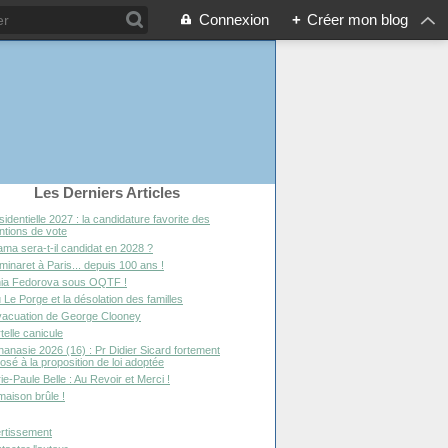
Connexion
+
Créer mon blog
Les Derniers Articles
sidentielle 2027 : la candidature favorite des
entions de vote
ma sera-t-il candidat en 2028 ?
minaret à Paris... depuis 100 ans !
ia Fedorova sous OQTF !
 Le Porge et la désolation des familles
vacuation de George Clooney
telle canicule
hanasie 2026 (16) : Pr Didier Sicard fortement
osé à la proposition de loi adoptée
ie-Paule Belle : Au Revoir et Merci !
maison brûle !
rtissement