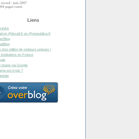
 record : juin 2007
964 pages vues).
Liens
raVox
il en @tiscali.fr ou @respublica.fr
erBlog
alBlog
s d'un million de visiteurs uniques !
 institutions en France
gle
 image via Google
ma est-il noir ?
ipédia