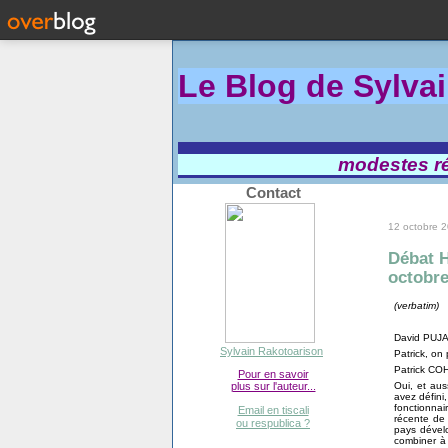
Le Blog de Sylva
modestes réf
Contact
12 octobre 
Débat H
octobre
(verbatim)
David PUJ
Sylvain Rakotoarison
Patrick, on
Patrick CO
Pour en savoir
Oui, et aus
plus sur l'auteur...
avez défini
fonctionnai
Email en tiscali
récente de 
ou respublica ?
pays dével
combiner à