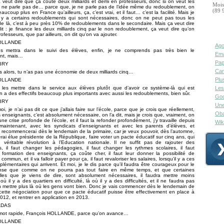
 veut dire que ça coûte deux milliards et demi en professeurs, donc si on veut les
Mois
, je ne parle pas de… parce que, je ne parle pas de l’idée même du redoublement, on
(89 
ucoup plus en France qu’ailleurs, ça, c’est vrai, et il faut… c’est la facilité. Mais je
l y a certains redoublements qui sont nécessaires, donc on ne peut pas tous les
in de là, c’est à peu près 10% de redoublements dans le secondaire. Mais ça veut dire
it : je finance les deux milliards cinq par le non redoublement, ça veut dire qu’on
rofesseurs, que par ailleurs, on dit qu’on va ajouter.
HOLLANDE
Ago
s mettra dans le suivi des élèves, enfin, je ne comprends pas très bien le
Ema
nt, mais…
Pap
UBRY
Can
is alors, tu n’as pas une économie de deux milliards cinq…
Plu
HOLLANDE
 les mettre dans le service aux élèves plutôt que d’avoir ce système-là qui est
Les
n a des effectifs beaucoup plus importants avec aussi les redoublements, bien sûr.
Goo
UBRY
Une
oi, je n’ai pas dit ce que j’allais faire sur l’école, parce que je crois que réellement,
Oba
s enseignants, c’est absolument nécessaire, on l’a dit, mais je crois que, vraiment, on
ne crise profonde de l’école, et il faut la refonder profondément, j’y travaille depuis
Wik
aintenant, avec les syndicats d’enseignants et avec les parents d’élèves, et
 je recommencerai dès le lendemain de la primaire, car je veux pouvoir, dès l’automne,
rai élue présidente de la République, faire voter un pacte éducatif sur cinq ans, qui
véritable révolution à l’Education nationale. Il ne suffit pas de rajouter des
, il faut changer les pédagogies, il faut changer les rythmes scolaires, il faut
 formation des enseignants, ça coûte cher, il faut leur donner la possibilité de
n commun, et il va falloir payer pour ça, il faut revaloriser les salaires, lorsqu’il y a ces
lémentaires qui arrivent. Et moi, je le dis parce qu’il faudra être courageux pour le
ense que comme on ne pourra pas tout faire en même temps, et que certaines
lles que je viens de dire, sont absolument nécessaires, il faudra mettre moins
où il y a des quartiers en difficulté, là où il y a des difficultés, et il ne faudra pas
n mettre plus là où les gens vont bien. Donc je vais commencer dès le lendemain de
 cette négociation pour que ce pacte éducatif puisse être effectivement en place à
012, et rentrer en application en 2013.
ADAS
 mot rapide, François HOLLANDE, parce qu’on avance…
HOLLANDE