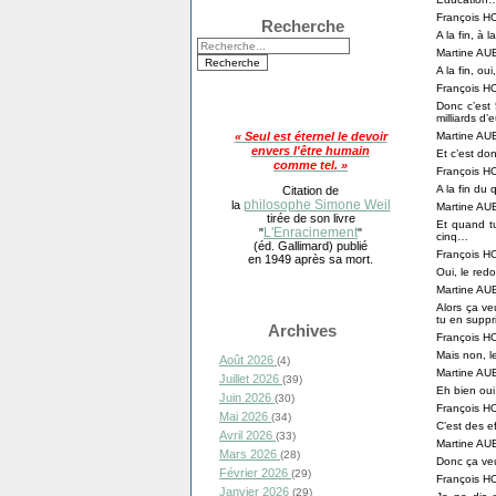
François 
Recherche
A la fin, à l
Martine A
A la fin, o
François 
Donc c’est 
milliards d
Martine A
« Seul est éternel le devoir
envers l'être humain
Et c’est don
comme tel. »
François 
A la fin du
Citation de
philosophe Simone Weil
la
Martine A
tirée de son livre
Et quand tu
L'Enracinement
"
"
cinq…
(éd. Gallimard) publié
François 
en 1949 après sa mort.
Oui, le red
Martine A
Alors ça ve
tu en supp
Archives
François 
Mais non, l
Août 2026
(4)
Martine A
Juillet 2026
(39)
Eh bien ou
Juin 2026
(30)
François 
Mai 2026
(34)
C’est des e
Avril 2026
(33)
Martine A
Mars 2026
(28)
Donc ça ve
Février 2026
(29)
François 
Janvier 2026
(29)