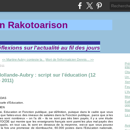
in Rakotoa
rison
lexions sur l'actualité au fil des jours
<< Martine Aubry conteste la...
Mort de l'informaticien Dennis... >>
Pré
2011
int
Oba
ollande-Aubry : script sur l'éducation (12
Un 
 2011)
Xen
Feu
L'é
Mor
ADAS
Eut
 parle d’Education.
opp
HEN
Mar
si, Education et Fonction publique, par définition, puisque dans le cadre que vous
La 
, que faites-vous des niveaux de salaires dans la Fonction publique, parce que si les
res sont nombreux – on l’a dit – ils ne sont pas très bien payés, il y a une étude
l’OCDE qui montre que les enseignants français sont parmi les plus mal payés des
oppés, en tout cas, ils sont en dessous de la moyenne, est-ce que vous pouvez
Ave
 la fois une promesse de réembauche, 60.000 postes dans l’Education nationale,