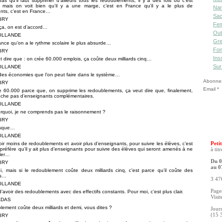
as qu’il faut supprimer d’ailleurs tous les redoublements, il y a des fois où c’est
, mais on voit bien qu’il y a une marge, c’est en France qu’il y a le plus de
Nan
nts, c’est en France…
Sac
UBRY
Fe
ça, on est d’accord…
Out
HOLLANDE
Gre
ance qu’on a le rythme scolaire le plus absurde…
Fon
UBRY
Ins
t dire que : on crée 60.000 emplois, ça coûte deux milliards cinq…
Sur
HOLLANDE
 des économies que l’on peut faire dans le système…
Abonnez-
UBRY
Email
e 60.000 parce que, on supprime les redoublements, ça veut dire que, finalement,
che pas d’enseignants complémentaires.
HOLLANDE
urquoi, je ne comprends pas le raisonnement ?
UBRY
uisque…
HOLLANDE
ir moins de redoublements et avoir plus d’enseignants, pour suivre les élèves, c’est
Petit
je préfère qu’il y ait plus d’enseignants pour suivre des élèves qui seront amenés à ne
à tit
ler…
Du 0
UBRY
au 0
, mais si le redoublement coûte deux milliards cinq, c’est parce qu’il coûte des
ts…
3 476
HOLLANDE
Pages
d’avoir des redoublements avec des effectifs constants. Pour moi, c’est plus clair.
Visit
ADAS
blement coûte deux milliards et demi, vous dites ?
Jour
(15 
UBRY