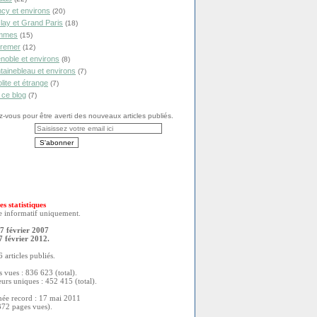
cy et environs
(20)
lay et Grand Paris
(18)
mmes
(15)
remer
(12)
noble et environs
(8)
tainebleau et environs
(7)
olite et étrange
(7)
 ce blog
(7)
vous pour être averti des nouveaux articles publiés.
es statistiques
re informatif uniquement.
7 février 2007
7 février 2012.
 articles publiés.
 vues : 836 623 (total).
eurs uniques : 452 415 (total).
née record : 17 mai 2011
372 pages vues).