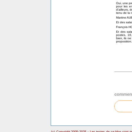
Oui, une pré
pour les en
d’ailleurs,
tenu de la 
Martine A
Et des sala
François 
Et des sala
postes, 16
bien, ils n
proposition.
comment
(c) Copyright 2005-2025 - Les textes de ce blog sont pr