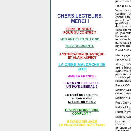
pour vous, 
François 
Vous savez 
condition p
CHERS LECTEURS,
espoir, il f
pour le re
MERCI !
qualificatio
de citoye
PEINE DE MORT :
comportemen
POUR OU CONTRE ?
se poursu
l’Education
MES ARTICLES DE FOND
négocier le
dans les 12
psychologues
MES DOCUMENTS
David PUJ
L'INTRICATION QUANTIQUE
Mieux payé
ET ALAIN ASPECT
François 
LA CRISE MALGACHE DE
Alors, aprè
être sérieu
2009
syndicats,
politique d
VIVE LA FRANCE !
sont les p
l’Education.
LA FRANCE EST-ELLE
Patrick CO
UN PAYS LIB
É
RAL ?
Martine AUB
cette ques
Le Traité de Lisbonne
Martine A
autoriserait-il
la peine de mort ?
Peut-être, 
Patrick CO
11 SEPTEMBRRE 2001,
Puisque vou
COMPLOT ?
Martine A
Oui, non, o
BAYROU RELANCE
choses, p
LE PROGRAMME NU
CL
AIRE
É
fonctionnai
Education