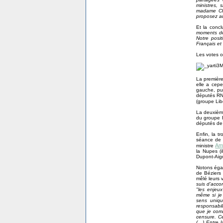
ministres,
madame Cha
proposez a
Et la conc
moments de
Notre posit
Français et
Les votes o
La première
elle a cep
gauche, pu
députés RN
(groupe Lib
La deuxième
du groupe R
députés de 
Enfin, la 
séance de 
Amé
ministre
la Nupes (
Dupont-Aign
Notons éga
de Béziers
mêlé leurs 
suis d’acco
"les enjeux
même si je 
sens uniqu
responsabil
que je comb
censure. Ce
(…) Entre l