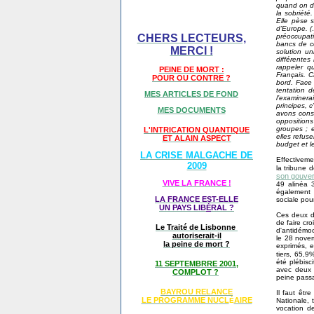
quand on do
la sobriété
Elle pèse s
d’Europe. (
préoccupat
CHERS LECTEURS,
bancs de ce
MERCI !
solution u
différentes
rappeler q
PEINE DE MORT :
Français. C
POUR OU CONTRE ?
bord. Face 
tentation d
MES ARTICLES DE FOND
l’examinera
principes, 
MES DOCUMENTS
avons consi
oppositions
groupes ; e
L'INTRICATION QUANTIQUE
elles refus
ET ALAIN ASPECT
budget et l
LA CRISE MALGACHE DE
Effectiveme
2009
la tribune 
son gouve
VIVE LA FRANCE !
49 alinéa 3
également 
LA FRANCE EST-ELLE
sociale pou
UN PAYS LIB
É
RAL ?
Ces deux d
de faire cro
Le Traité de Lisbonne
d'antidémocr
autoriserait-il
le 28 novem
la peine de mort ?
exprimés, e
tiers, 65,9
été plébisc
11 SEPTEMBRRE 2001,
avec deux 
COMPLOT ?
peine passa
BAYROU RELANCE
Il faut êtr
LE PROGRAMME NU
CL
AIRE
Nationale, 
É
vocation d