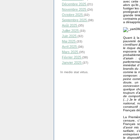
avec cette 
Décembre 2025
(21)
alors qu'il
fustiger le
Novembre 2025
(24)
protégeait t
Octobre 2025
(32)
grande timi
contraints 
Septembre 2025
(38)
a désappris 
Août 2025
(35)
Juillet 2025
(33)
Juin 2025
(32)
Quant à la
pauvreté de
Mai 2025
(33)
s’entêtant 
Avril 2025
(36)
le risque d
exposera l
Mars 2025
(35)
probableme
Février 2025
(38)
d’airain :
parlementai
Janvier 2025
(37)
immédiat d’
brandis du 
comme la m
In medio stat virtus.
composer. 
peine comme
doute, un 
concession
quelque cho
toujours d’
de comporte
(…) Je le 
national, 
constructif
Français dét
La Premièr
censure, c
Français s
d’avoir mis
tarifaire,
entreprises
le disposi