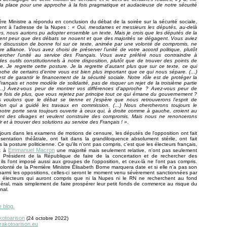
, la place pour une approche à la fois pragmatique et audacieuse de notre sécurité
ère Ministre a répondu en conclusion du débat de la soirée sur la sécurité sociale,
ent à l'adresse de la Nupes :
« Oui, mesdames et messieurs les députés, au-delà
s, nous aurions pu adopter ensemble un texte. Mais je crois que les députés de la
ent peur que des débats se nouent et que des majorités se dégagent. Vous aviez
e discussion de bonne foi sur ce texte, animée par une volonté de compromis, ne
tre alliance. Vous avez choisi de préserver l’unité de votre accord politique, plutôt
rcher l’unité au service des Français. Vous avez préféré nous contraindre à
on des outils constitutionnels à notre disposition, plutôt que de trouver des points de
. Je regrette cette posture. Je la regrette d’autant plus que sur ce texte, ce qui
che de certains d’entre vous est bien plus important que ce qui nous sépare. (…)
est de garantir le financement de la sécurité sociale. Notre rôle est de protéger la
rançais et notre modèle de solidarité, pas de risquer un rejet de la troisième partie
(…) Avez-vous peur de montrer vos différences d’approche ? Avez-vous peur de
e fois de plus, que vous rejetez par principe tout ce qui émane du gouvernement ?
 voulons que le débat se tienne et j’espère que nous retrouverons l’esprit de
tion qui a guidé les travaux en commission. (…) Nous chercherons toujours le
notre porte sera toujours ouverte à ceux qui, à droite comme à gauche, croient au
t des clivages et veulent construire des compromis. Mais nous ne renoncerons
r et à trouver des solutions au service des Français ! »
.
urs dans les examens de motions de censure, les députés de l'opposition ont fait
sentation théâtrale, ont fait dans la grandiloquence absolument stérile, ont fait
 la posture politicienne. Ce qu'ils n'ont pas compris, c'est que les électeurs français,
Emmanuel Macron
t à
une majorité mais seulement relative, n'ont pas seulement
 Président de la République de faire de la concertation et de rechercher des
ils l'ont imposé aussi aux groupes de l'opposition, et ceux-là ne l'ont pas compris.
lonté de la Première Ministre Élisabeth Borne marquera date et si elle n'a pas son
armi les oppositions, celles-ci seront le moment venu sévèrement sanctionnées par
électeurs qui auront compris que ni la Nupes ni le RN ne recherchent au fond
énéral, mais simplement de faire prospérer leur petit fonds de commerce au risque du
nal.
e blog.
kotoarison
(24 octobre 2022)
.rakotoarison.eu