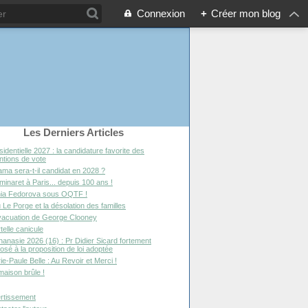
Connexion
+
Créer mon blog
Les Derniers Articles
sidentielle 2027 : la candidature favorite des
entions de vote
ma sera-t-il candidat en 2028 ?
minaret à Paris... depuis 100 ans !
ia Fedorova sous OQTF !
 Le Porge et la désolation des familles
vacuation de George Clooney
telle canicule
hanasie 2026 (16) : Pr Didier Sicard fortement
osé à la proposition de loi adoptée
ie-Paule Belle : Au Revoir et Merci !
maison brûle !
rtissement