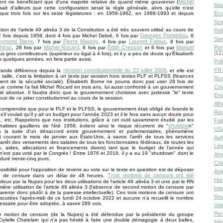
Michel
nt ne bénéficiant que d'une majorité relative de quand même gouverner (
Ma
it d'ailleurs que cette configuration serait la règle générale, alors qu'elle n'est
que trois fois sur les seize législatures : en 1958-1962, en 1988-1993 et depuis
Éco
Sci
ation de l'article 49 alinéa 3 de la Constitution a été très souvent utilisé au cours de
Rel
Georges Pompidou
 92 fois depuis 1958, dont 4 fois par Michel Debré, 6 fois par
, 8
San
ymond Barre
Pierre Mauroy
Laurent Fabius
, 7 fois par
, 4 fois par
, 8 fois par
hirac
Michel Rocard
Édith Cresson
Manuel
Por
, 28 fois par
, 8 fois par
et 6 fois par
(12
lus gros contributeurs (supérieur ou égal à 4 fois), et il y a peu de doute qu'Élisabeth
 quelques années, en fera partie aussi.
Poli
FN 
révision constitutionnelle du 23 juillet 2008
rande différence depuis la
, et elle est
 taille, c'est la limitation à un texte par session hors textes PLF et PLFSS (finances
Rus
ment de la sécurité sociale). Élisabeth Borne ne pourra donc pas user 28 fois de
Cov
que comme l'a fait Michel Rocard en trois ans, lui aussi confronté à un gouvernement
té absolue. Il faudra donc que le gouvernement choisisse avec justesse "le" texte
Env
ouir de ce joker constitutionnel au cours de la session.
Afr
n comprendre que pour le PLF et le PLFSS, le gouvernement était obligé de brandir le
Rec
s'il voulait qu'il y ait un budget pour l'année 2023 et il le fera sans aucun doute pour
 etc. Rappelons que nos institutions, grâce à cet outil savamment étudié par les
Fai
shutdow
nnalistes gaulliens de l'été 1958, évitent ainsi le risque récurrent de "
n"
USA
à la suite d'un désaccord entre gouvernement et parlementaires, phénomène
t courant le mois de janvier aux États-Unis, à savoir, l'arrêt de tous les services
Aut
 l'arrêt des versements des salaires de tous les fonctionnaires fédéraux, de toutes les
Lég
s, aides, allocations et financements divers) tant que le budget de l'année qui
est pas voté par le Congrès ! Entre 1976 et 2019, il y a eu 19 "shutdown" dont le
Amé
duré trente-cinq jours.
Chi
ssibilité pour l'opposition de revenir au vote sur le texte en question est de déposer
Asi
Trois motions de censure ont été
n de censure dans un délai de 48 heures.
Hu
 deux par la Nupes pour les deux utilisations de l'article 49 alinéa 3 et une par le RN
mière utilisation de l'article 49 alinéa 3 (l'absence de second motion de censure par
Int
arente donc plutôt à de la paresse intellectuelle). Ces trois motions de censure ont
Rev
scutées l'après-midi de ce lundi 24 octobre 2022 et aucune n'a recueilli le nombre
essaire pour être adoptée, à savoir 289 voix.
Vid
Per
e motion de censure (de la Nupes) a été défendue par la présidente du groupe
Cyrielle Chatelain qui n'a pas hésité à faire une double démagogie à deux balles,
Méd