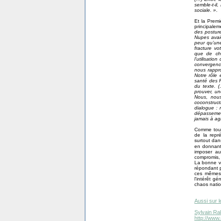
semble-t-il
sociale. »
.
Et la Premi
principalem
des posture
Nupes avai
peur qu’un
fracture vo
que de che
l’utilisati
convergence
nous rappro
Notre rôle 
santé des F
du texte. 
prouver, un
Nous, nous
coconstruc
dialogue : 
dépassemen
jamais à agi
Comme toujo
de la repré
surtout dans
en donnan
imposer au
compromis, 
La bonne vo
répondant p
ces mêmes 
l'intérêt g
chaos natio
Aussi sur l
Sylvain Ra
http://www