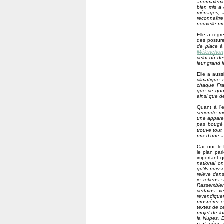
anormalemen
bien mis à 
ménages, au
reconnaître
nouvelle pr
Elle a regr
des posture
de place à 
Mélenchon
celui où de
leur grand 
Elle a auss
climatique 
chaque Fra
que ce gouv
ainsi que d
Quant à l'e
seconde mot
une apparen
pas boug
trouve tou
prix d’une 
Car, oui, l
le plan par
important q
national on
qu’ils puis
relève dan
je retiens 
Rassemblem
certains v
revendique
prospérer e
textes de c
projet de l
la Nupes. 
partagées 