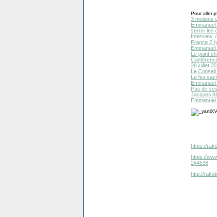
Pour aller pl
3 motions d
Emmanuel M
serrer les 
Interview
France 2 (
Emmanuel M
Le point ch
Conférence
28 juillet 
Le Conseil 
Le feu sac
Emmanuel M
Pas de ses
Jacques At
Emmanuel M
https://ra
https://www
244536
http://rak