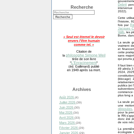
gouverneme
Debré
pensa
Recherche
intervenue 
2022).
Cette utilis
l'histoire,
Ra
fois par
Jacques C
Valls
, les p
Borne, dans
« Seul est éternel le devoir
envers l'être humain
La seule g
comme tel. »
vraiment de
et finance
Citation de
cette prati
philosophe Simone Weil
la
sans majori
qui pourra j
tirée de son livre
L'Enracinement
"
"
Il faut bie
(éd. Gallimard) publié
49 alinéa 3 
en 1949 après sa mort.
2024, 2025,
constitutio
(blocage) 
relativemen
publics (et
Archives
subvention
commence n'
plus long a 
Août 2026
(4)
La seule po
Juillet 2026
(39)
une motio
Juin 2026
(30)
déposées
,
pour la pre
Mai 2026
(34)
le RN s'app
Avril 2026
(33)
donc été di
de voix néc
Mars 2026
(28)
Février 2026
(29)
La premièr
écologiste 
Janvier 2026
(29)