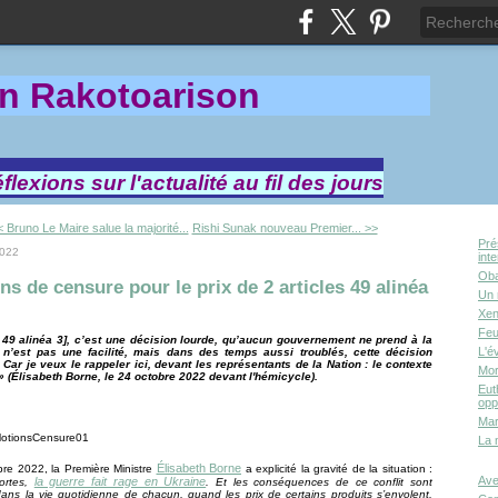
in Rakotoa
rison
lexions sur l'actualité au fil des jours
 Bruno Le Maire salue la majorité...
Rishi Sunak nouveau Premier... >>
Pré
2022
int
Oba
ns de censure pour le prix de 2 articles 49 alinéa
Un 
Xen
Feu
le 49 alinéa 3], c’est une décision lourde, qu’aucun gouvernement ne prend à la
L'é
 n’est pas une facilité, mais dans des temps aussi troublés, cette décision
 Car je veux le rappeler ici, devant les représentants de la Nation : le contexte
Mor
» (Élisabeth Borne, le 24 octobre 2022 devant l'hémicycle).
Eut
opp
Mar
La 
Élisabeth Borne
re 2022, la Première Ministre
a explicité la gravité de la situation :
Ave
la guerre fait rage en Ukraine
ortes,
. Et les conséquences de ce conflit sont
ans la vie quotidienne de chacun, quand les prix de certains produits s’envolent,