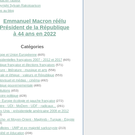
tacter l'auteur
yright Sylvain Rakotoarison
s au blog
Emmanuel Macron réélu
Président de la République
à 44 ans en 2022
Catégories
ope et Union Européenne
(605)
sidentielles françaises 2007 - 2012 et 2017
(605)
itique française et élections françaises
(571)
ure - littérature - musique et arts
(558)
ale et éthique - valeurs et République
(553)
iovisuel et médias - cinéma
(492)
itique gouvernementale
(480)
itutions
(453)
oire politique
(428)
- Europe écologie et gauche française
(272)
tre - UDI - MoDem - UDF - radicaux...
(261)
ts-Unis - présidentielle américaine 2008 et 2012
4)
che- et Moyen-Orient - Maghreb - Turquie - Egypte
4)
llistes - UMP et ex-majorité sarkozyste
(213)
iété et éducation
(208)