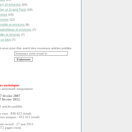
cy et environs
(20)
lay et Grand Paris
(18)
mmes
(15)
remer
(12)
noble et environs
(8)
tainebleau et environs
(7)
olite et étrange
(7)
 ce blog
(7)
vous pour être averti des nouveaux articles publiés.
es statistiques
re informatif uniquement.
7 février 2007
7 février 2012.
 articles publiés.
 vues : 836 623 (total).
eurs uniques : 452 415 (total).
née record : 17 mai 2011
372 pages vues).