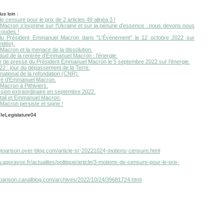
us loin :
e censure pour le prix de 2 articles 49 alinéa 3 !
acron s'exprime sur l'Ukraine et sur la pénurie d'essence : nous devons nous
coudes !
 du Président Emmanuel Macron dans "L'Événement" le 12 octobre 2022 sur
vidéo).
acron et la menace de la dissolution.
aud de la rentrée d’Emmanuel Macron : l’énergie.
 de presse du Président Emmanuel Macron le 5 septembre 2022 sur l’énergie.
2022 : jour du dépassement de la Terre.
national de la refondation (CNR).
ré d’Emmanuel Macron.
acron à Pithiviers.
sion extraordinaire en septembre 2022.
tali et Emmanuel Macron.
acron persiste et signe !
kotoarison.over-blog.com/article-sr-20221024-motions-censure.html
.agoravox.fr/actualites/politique/article/3-motions-de-censure-pour-le-prix-
otoarison.canalblog.com/archives/2022/10/24/39681724.html