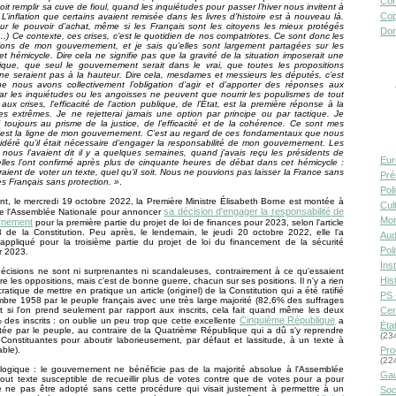
Con
it remplir sa cuve de fioul, quand les inquiétudes pour passer l’hiver nous invitent à
Cop
. L’inflation que certains avaient remisée dans les livres d’histoire est à nouveau là.
ur le pouvoir d’achat, même si les Français sont les citoyens les mieux protégés
Don
…) Ce contexte, ces crises, c’est le quotidien de nos compatriotes. Ce sont donc les
ions de mon gouvernement, et je sais qu’elles sont largement partagées sur les
t hémicycle. Dire cela ne signifie pas que la gravité de la situation imposerait une
nique, que seul le gouvernement serait dans le vrai, que toutes les propositions
 ne seraient pas à la hauteur. Dire cela, mesdames et messieurs les députés, c’est
ue nous avons collectivement l’obligation d’agir et d’apporter des réponses aux
ar les inquiétudes ou les angoisses ne peuvent que nourrir les populismes de tout
aux crises, l’efficacité de l’action publique, de l’État, est la première réponse à la
es extrêmes. Je ne rejetterai jamais une option par principe ou par tactique. Je
i toujours au prisme de la justice, de l’efficacité et de la cohérence. Ce sont mes
c’est la ligne de mon gouvernement. C’est au regard de ces fondamentaux que nous
déré qu’il était nécessaire d’engager la responsabilité de mon gouvernement. Les
 nous l’avaient dit il y a quelques semaines, quand j’avais reçu les présidents de
Eur
lles l’ont confirmé après plus de cinquante heures de débat dans cet hémicycle :
eraient de voter un texte, quel qu’il soit. Nous ne pouvions pas laisser la France sans
Pré
es Français sans protection. »
.
Pol
nt, le mercredi 19 octobre 2022, la Première Ministre Élisabeth Borne est montée à
Cult
sa décision d'engager la responsabilité de
de l'Assemblée Nationale pour annoncer
Mor
rnement
pour la première partie du projet de loi de finances pour 2023, selon l'article
 de la Constitution. Peu après, le lendemain, le jeudi 20 octobre 2022, elle l'a
Aud
appliqué pour la troisième partie du projet de loi du financement de la sécurité
Pol
r 2023.
Inst
écisions ne sont ni surprenantes ni scandaleuses, contrairement à ce qu'essaient
Hist
ire les oppositions, mais c'est de bonne guerre, chacun sur ses positions. Il n'y a rien
atique de mettre en pratique un article (originel) de la Constitution qui a été ratifié
PS 
bre 1958 par le peuple français avec une très large majorité (82,6% des suffrages
t si l'on prend seulement par rapport aux inscrits, cela fait quand même les deux
Cen
Cinquième République
% des inscrits : on oublie un peu trop que cette excellente
a
Éta
itée par le peuple, au contraire de la Quatrième République qui a dû s'y reprendre
(23
Constituantes pour aboutir laborieusement, par défaut et lassitude, à un texte à
ble).
Pro
(22
e logique : le gouvernement ne bénéficie pas de la majorité absolue à l'Assemblée
Gau
tout texte susceptible de recueillir plus de votes contre que de votes pour a pour
e ne pas être adopté sans cette procédure qui visait justement à permettre à un
Soc