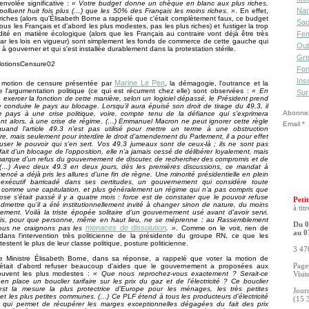
envolée significative :
« Votre budget donne un chèque en blanc aux plus riches,
Nan
s polluent huit fois plus (…) que les 50% des Français les moins riches. »
. En effet,
s riches (alors qu'Élisabeth Borne a rappelé que c'était complètement faux, ce budget
Sac
ous les Français et d'abord les plus modestes, pas les plus riches) et fustiger la trop
dité en matière écologique (alors que les Français au contraire vont déjà être très
Fe
par les lois en vigueur) sont simplement les fonds de commerce de cette gauche qui
Out
à gouverner et qui s'est installée durablement dans la protestation stérile.
Gre
Fon
Ins
Marine Le Pen
 motion de censure présentée par
, la démagogie, l'outrance et la
 l'argumentation politique (ce qui est récurrent chez elle) sont observées :
« En
Sur
à exercer la fonction de cette manière, selon un logiciel dépassé, le Président prend
e conduire le pays au blocage. Lorsqu’il aura épuisé son droit de tirage du 49.3, il
Abonnez-
e pays à une crise politique, voire, compte tenu de la défiance qui s’exprimera
nt alors, à une crise de régime. (…) Emmanuel Macron ne peut ignorer cette règle
Email
 quand l’article 49.3 n’est pas utilisé pour mettre un terme à une obstruction
re, mais seulement pour interdire le droit d’amendement du Parlement, il a pour effet
user le pouvoir qui s’en sert. Vos 49.3 jumeaux sont de ceux-là ; ils ne sont pas
fait d’un blocage de l’opposition, elle n’a jamais cessé de délibérer loyalement, mais
arque d’un refus du gouvernement de discuter, de rechercher des compromis et de
(…) Avec deux 49.3 en deux jours, dès les premières discussions, ce mandat à
ncé a déjà pris les allures d’une fin de règne. Une minorité présidentielle en plein
exécutif barricadé dans ses certitudes, un gouvernement qui considère toute
 comme une capitulation, et plus généralement un régime qui n’a pas compris que
se s’était passé il y a quatre mois : force est de constater que le pouvoir refuse
Petit
admettre qu’il a été institutionnellement invité à changer sinon de nature, du moins
à tit
ment. Voilà la triste épopée solitaire d’un gouvernement usé avant d’avoir servi.
dis, pour que personne, même en haut lieu, ne se méprenne : au Rassemblement
Du 0
menaces de dissolution
nous ne craignons pas les
. »
. Comme on le voit, rien de
au 0
 dans l'intervention très politicienne de la présidente du groupe RN, ce que les
estent le plus de leur classe politique, posture politicienne.
3 476
e Ministre Élisabeth Borne, dans sa réponse, a rappelé que voter la motion de
'était d'abord refuser beaucoup d'aides que le gouvernement a proposées aux
Pages
ouvent les plus modestes :
« Que nous reprochez-vous exactement ? Serait-ce
Visit
 en place un bouclier tarifaire sur les prix du gaz et de l’électricité ? Ce bouclier
 c’est la mesure la plus protectrice d’Europe pour les ménages, les très petites
Jour
 et les plus petites communes. (…) Ce PLF étend à tous les producteurs d’électricité
(15 
tif qui permet de récupérer les marges exceptionnelles dégagées du fait des prix