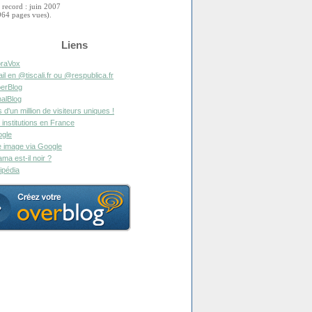
 record : juin 2007
964 pages vues).
Liens
raVox
il en @tiscali.fr ou @respublica.fr
erBlog
alBlog
s d'un million de visiteurs uniques !
 institutions en France
gle
 image via Google
ma est-il noir ?
ipédia