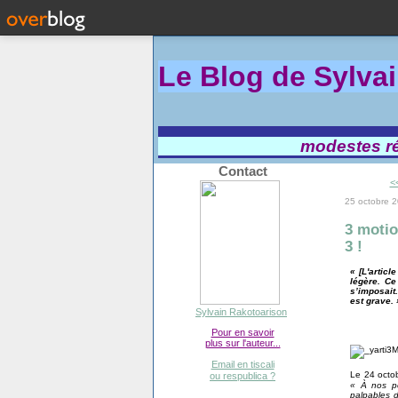
Le Blog de Sylva
modestes réf
Contact
<<
25 octobre 
3 motio
3 !
« [L'artic
légère. Ce
s’imposait.
est grave. 
Sylvain Rakotoarison
Pour en savoir
plus sur l'auteur...
Email en tiscali
Le 24 octob
ou respublica ?
« À nos p
palpables d