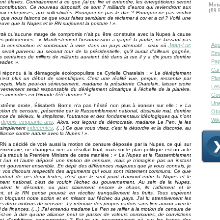
t élevés. Contrairement à ce que j’ai pu lire et entendre, les énergéticiens seront
Mois
contribution. Ce nouveau dispositif, ce sont 7 milliards d’euros qui reviendront aux
(89 
x entreprises, aux collectivités. Pourquoi ne pas le dire ? Pourquoi ne pas vouloir
 que nous faisons ce que vous faites semblant de réclamer à cor et à cri ? Voilà une
euve que la Nupes et le RN surjouent la posture ! »
.
etté qu'aucune marge de compromis n'ait pu être construite avec la Nupes à cause
s politiciennes :
« Manifestement l’insoumission a gagné la partie, ne laissant pas
Ago
Jean-Luc
la construction et continuant à vivre dans un pays alternatif : celui où
serait parvenu au second tour de la présidentielle, qu’il aurait d’ailleurs gagnée,
Ema
s centaines de milliers de militants auraient été dans la rue il y a dix jours derrière
Pap
leader. »
.
Can
i répondu à la démagogie écolopopuliste de Cyrielle Chatelain :
« Le dérèglement
Plu
n’est plus un débat de scientifiques. C’est une réalité vue, perçue, ressentie par
nçais. Mais peut-on sérieusement, madame la présidente Chatelain, laisser croire
Les
ernement serait responsable du dérèglement climatique à l’échelle de la planète,
es incendies en Gironde l’été dernier ? »
.
Goo
Une
xtrême droite, Élisabeth Borne n'a pas hésité non plus à ironiser sur elle :
« La
ion de censure, présentée par le Rassemblement national, dissimule mal, derrière
Oba
ce de sérieux, le simplisme, l’outrance et des fondamentaux idéologiques qui n’ont
Wik
depuis cinquante ans
é
. Alors, vos leçons de démocratie, madame Le Pen, je les
indécentes
t simplement
. (…) Ce que vous visez, c’est le désordre et la discorde, au
alliance contre nature avec la Nupes ! »
.
e RN a décidé de voté aussi la motion de censure déposée par la Nupes, ce qui, sur
lementaire, ne changera rien au résultat final, mais sur le plan politique est un acte
u'a traduit la Première Ministre de cette manière :
« La Nupes et le Rassemblement
t l’un et l’autre déposé une motion de censure, mais je n’imagine pas un instant
sent gouverner ensemble. En dépit des différences majeures que je vous connais, je
s vos discours respectifs des arguments qui vous sont tristement communs. Ce que
surtout de ces deux textes, c’est que le seul point d’accord entre la Nupes et le
ent national, c’est de vouloir l’échec du gouvernement. Au sein de la Nupes,
eulent le désordre, ou plus clairement encore le chaos, ils l’affirment et le
nt, et le RN pense pouvoir en récolter tranquillement les fruits. Tous espèrent
n bloquant notre action et en misant sur l’échec du pays. J’ai lu attentivement les
es deux motions de censure. J’y retrouve des propos parfois sans lien aucun avec le
oi de finances. (…) J’ai entendu madame Le Pen se rallier à la motion de censure de
Est-ce à dire qu’une alliance peut se passer de valeurs communes, de convictions
et d’ambitions convergentes ? Est-ce un gouvernement où sur les bancs des