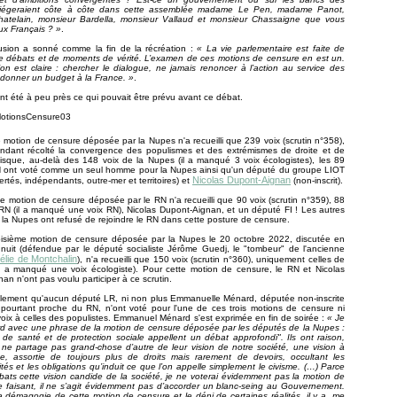
 siégeraient côte à côte dans cette assemblée madame Le Pen, madame Panot,
telain, monsieur Bardella, monsieur Vallaud et monsieur Chassaigne que vous
ux Français ? »
.
lusion a sonné comme la fin de la récréation :
« La vie parlementaire est faite de
 débats et de moments de vérité. L’examen de ces motions de censure en est un.
ion est claire : chercher le dialogue, ne jamais renoncer à l’action au service des
 donner un budget à la France. »
.
nt été à peu près ce qui pouvait être prévu avant ce débat.
 motion de censure déposée par la Nupes n'a recueilli que 239 voix (scrutin n°358),
endant récolté la convergence des populismes et des extrémismes de droite et de
isque, au-delà des 148 voix de la Nupes (il a manqué 3 voix écologistes), les 89
 ont voté comme un seul homme pour la Nupes ainsi qu'un député du groupe LIOT
Nicolas Dupont-Aignan
ertés, indépendants, outre-mer et territoires) et
(non-inscrit).
 motion de censure déposée par le RN n'a recueilli que 90 voix (scrutin n°359), 88
N (il a manqué une voix RN), Nicolas Dupont-Aignan, et un député FI ! Les autres
la Nupes ont refusé de rejoindre le RN dans cette posture de censure.
troisième motion de censure déposée par la Nupes le 20 octobre 2022, discutée en
nuit (défendue par le député socialiste Jérôme Guedj, le "tombeur" de l'ancienne
lie de Montchalin
), n'a recueilli que 150 voix (scrutin n°360), uniquement celles de
il a manqué une voix écologiste). Pour cette motion de censure, le RN et Nicolas
an n'ont pas voulu participer à ce scrutin.
lement qu'aucun député LR, ni non plus Emmanuelle Ménard, députée non-inscrite
 pourtant proche du RN, n'ont voté pour l'une de ces trois motions de censure ni
voix à celles des populistes. Emmanuel Ménard s'est exprimée en fin de soirée :
« Je
rd avec une phrase de la motion de censure déposée par les députés de la Nupes :
 de santé et de protection sociale appellent un débat approfondi". Ils ont raison,
ne partage pas grand-chose d’autre de leur vision de notre société, une vision à
e, assortie de toujours plus de droits mais rarement de devoirs, occultant les
ités et les obligations qu’induit ce que l’on appelle simplement le civisme. (…) Parce
ats cette vision candide de la société, je ne voterai évidemment pas la motion de
 faisant, il ne s’agit évidemment pas d’accorder un blanc-seing au Gouvernement.
a démagogie de cette motion de censure et le déni de certaines réalités, il y a, me