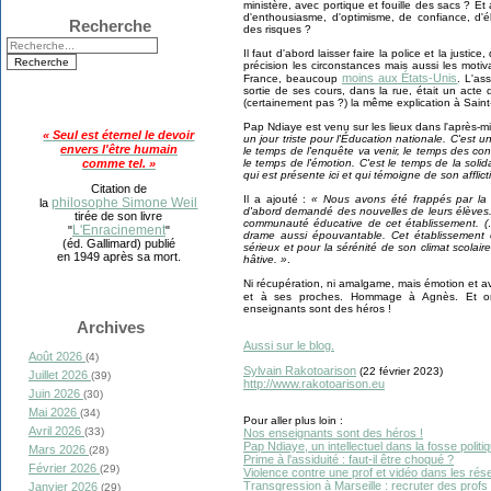
ministère, avec portique et fouille des sacs ? 
d'enthousiasme, d'optimisme, de confiance, d'é
Recherche
des risques ?
Il faut d'abord laisser faire la police et la justic
précision les circonstances mais aussi les moti
moins aux États-Unis
France, beaucoup
. L'as
sortie de ses cours, dans la rue, était un acte 
(certainement pas ?) la même explication à Sain
Pap Ndiaye est venu sur les lieux dans l'après-mi
« Seul est éternel le devoir
un jour triste pour l'Éducation nationale. C'est un
envers l'être humain
le temps de l'enquête va venir, le temps des con
le temps de l'émotion. C'est le temps de la solid
comme tel. »
qui est présente ici et qui témoigne de son afflic
Citation de
Il a ajouté :
« Nous avons été frappés par la s
philosophe Simone Weil
la
d'abord demandé des nouvelles de leurs élèves. 
tirée de son livre
communauté éducative de cet établissement. (…
L'Enracinement
"
"
drame aussi épouvantable. Cet établissement 
(éd. Gallimard) publié
sérieux et pour la sérénité de son climat scolaire
en 1949 après sa mort.
hâtive. »
.
Ni récupération, ni amalgame, mais émotion et a
et à ses proches. Hommage à Agnès. Et 
enseignants sont des héros !
Archives
Aussi sur le blog.
Août 2026
(4)
Sylvain Rakotoarison
(22 février 2023)
Juillet 2026
(39)
http://www.rakotoarison.eu
Juin 2026
(30)
Mai 2026
(34)
Pour aller plus loin :
Avril 2026
(33)
Nos enseignants sont des héros !
Pap Ndiaye, un intellectuel dans la fosse politi
Mars 2026
(28)
Prime à l'assiduité : faut-il être choqué ?
Février 2026
(29)
Violence contre une prof et vidéo dans les ré
Transgression à Marseille : recruter des profs 
Janvier 2026
(29)