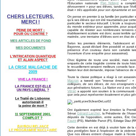
Pap Ndiaye
l'Éducation nationale
a complét
dévouement »
pour ses élèves, tandis que l'év
était
« très appréciée pour son dynamisme et s
CHERS LECTEURS,
On pense en premier à sa famille (en particulier
qu'à ses élèves qui ont été traumatisés par cett
MERCI !
particulier le secteur éducatif. L'école a toujour
du monde extérieur pour apprendre, pour acquéri
capable de résister aux nombreuses tensions 
PEINE DE MORT :
établissement scolaire est donc aussi terrible qu
POUR OU CONTRE ?
matinée, une trentaine d'élèves sont en état de c
MES ARTICLES DE FOND
Selon les premiers éléments, l'adolescent e
Bayonne, aurait déclaré être possédé et aurait é
MES DOCUMENTS
présence d'un couteau dans son cartable lais
l'ouverture d'une enquête pour assassinat).
L'INTRICATION QUANTIQUE
ET ALAIN ASPECT
Choc légitime de toute une société, mais aus
emparés de cette tragédie comme de toute histoi
le recueillement seraient meilleurs conseils fac
LA CRISE MALGACHE DE
Nation leur doit demande, impose l'absence de r
2009
Toute la classe politique a réagi à cet assass
VIVE LA FRANCE !
Macron
a tweeté son "intense émotion" :
« 
collègues, de ses élèves, de nos enseignants q
LA FRANCE EST-ELLE
aux générations futures. La Nation est à vos côt
UN PAYS LIB
É
RAL ?
Véran
a apporté son soutien à la communauté 
que cela peut représenter localement et plus gén
Le Traité de Lisbonne
autoriserait-il
la peine de mort ?
Ont également exprimé leur émotion la Premiè
Gérard Larcher
Sénat
, la Présidente de l'Ass
11 SEPTEMBRRE 2001,
députés de l'opposition, entre autres, Éric Cio
COMPLOT ?
Faure
(PS), Mathilde Panot (FI), Edwige Diaz (RN
BAYROU RELANCE
Cette dernière en est déjà à vouloir faire de la
LE PROGRAMME NU
CL
AIRE
É
plus protégées face à l'explosion de la violence.
Que nos élèves entrent chaque matin à l'éco