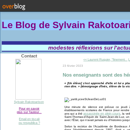
Le Blog de Sylvain Rakotoa
modestes réflexions sur l'actual
Contact
<< Laurent Ruquier, "finement...
L
23 février 2023
Nos enseignants sont des hé
« [Un élève] s'est approché d'elle et lui a p
rien dire. » (témoignage d'Inès, élève de la vi
Sylvain Rakotoarison
Une minute de silence est prévue ce jeudi 
Pour en savoir
établissements scolaires de France pour rend
plus sur l'auteur...
assassinée en plein cours
ans qui a été
, la ve
Saint-Thomas-d'Aquin de Saint-Jean-de-Luz, un 
Email en tiscali
avec l'État, qui n'avait jamais eu d'histoires jusq
ou respublica ?
Selon la rectrice de l'Académie de Bordeaux A
dans l'établissement depuis 1997, était
« un