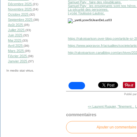
Samuel Paty : faire des républicains.
Décembre 2025
(21)
Samuel Paty : les enseigna
nts sont nos héros.
Novembre 2025
La sécurité des personnes.
(24)
Lycée Toulouse-Lautrec.
Octobre 2025
(32)
Septembre 2025
(38)
Août 2025
(35)
Juillet 2025
(33)
Juin 2025
(32)
https://rakotoarison.over-blog.com/article-sr
Mai 2025
(33)
https://www.agoravox.fr/actualites/societe/ar
Avril 2025
(36)
Mars 2025
(35)
http://rakotoarison.canalblog.com/archives/2
Février 2025
(38)
Janvier 2025
(37)
In medio stat virtus.
Publié pa
<< Laurent Ruquier, "finement...
L
commentaires
Ajouter un commentaire