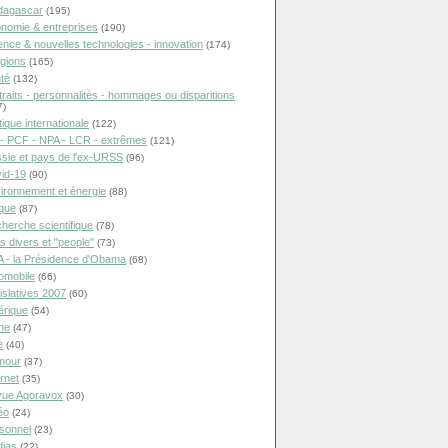
dagascar
(195)
nomie & entreprises
(190)
ence & nouvelles technologies - innovation
(174)
igions
(165)
té
(132)
traits - personnalités - hommages ou disparitions
7)
tique internationale
(122)
- PCF - NPA - LCR - extrêmes
(121)
sie et pays de l'ex-URSS
(96)
id-19
(90)
ironnement et énergie
(88)
ique
(87)
herche scientifique
(78)
ts divers et "people"
(73)
 - la Présidence d'Obama
(68)
omobile
(66)
islatives 2007
(60)
rique
(54)
ne
(47)
e
(40)
mour
(37)
ernet
(35)
ue Agoravox
(30)
éo
(24)
sonnel
(23)
ias
(22)