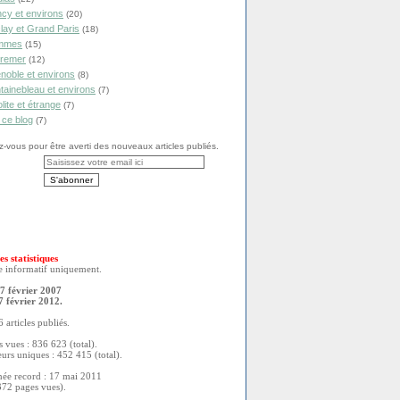
cy et environs
(20)
lay et Grand Paris
(18)
mmes
(15)
remer
(12)
noble et environs
(8)
tainebleau et environs
(7)
olite et étrange
(7)
 ce blog
(7)
vous pour être averti des nouveaux articles publiés.
es statistiques
re informatif uniquement.
7 février 2007
7 février 2012.
 articles publiés.
 vues : 836 623 (total).
eurs uniques : 452 415 (total).
née record : 17 mai 2011
372 pages vues).