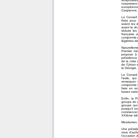
temporaires
notamment l
européenne 
Caspienne.
Le Conseil 
fixée pour
soient les 
avant la r
réduire les
française 
compromis 
légitimes de
Naturellem
Premier min
propose à 
présidence 
de la crise
de l’Union e
la Géorgie,
Le Conseil 
l’asile, q
remarquer 
compromis q
faire en so
bases natio
Enfin, la 
groupe de r
groupe qui
puisqu’il 
commencer u
XXIème siè
Mesdames e
Une préside
mois d’août
l’occasion 