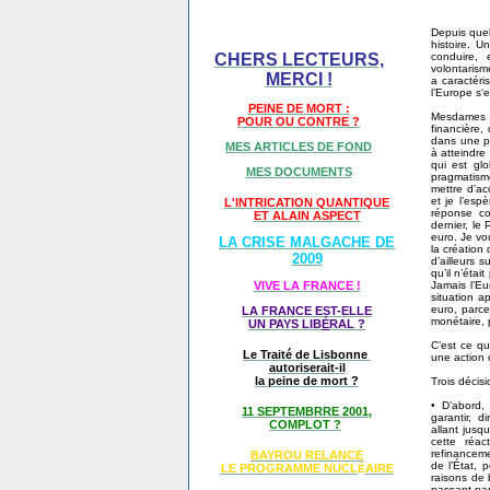
Depuis quel
histoire. U
conduire, 
CHERS LECTEURS,
volontarism
MERCI !
a caractéri
l’Europe s‘e
PEINE DE MORT :
Mesdames et
POUR OU CONTRE ?
financière,
dans une ph
MES ARTICLES DE FOND
à atteindre
qui est glo
MES DOCUMENTS
pragmatisme
mettre d’ac
et je l’esp
L'INTRICATION QUANTIQUE
réponse co
ET ALAIN ASPECT
dernier, le
euro. Je vo
LA CRISE MALGACHE DE
la création
2009
d’ailleurs 
qu’il n’éta
Jamais l’Eu
VIVE LA FRANCE !
situation a
euro, parce
LA FRANCE EST-ELLE
monétaire, 
UN PAYS LIB
É
RAL ?
C’est ce qu
Le Traité de Lisbonne
une action 
autoriserait-il
la peine de mort ?
Trois décis
• D’abord,
11 SEPTEMBRRE 2001,
garantir, d
COMPLOT ?
allant jusq
cette réac
refinanceme
BAYROU RELANCE
de l’État, 
LE PROGRAMME NU
CL
AIRE
É
raisons de
passant par