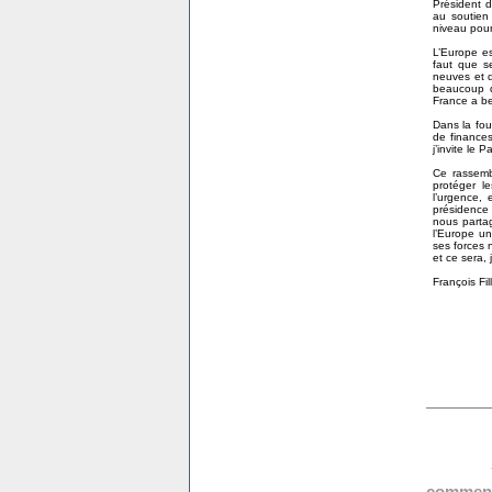
Président 
au soutien
niveau pour
L’Europe es
faut que s
neuves et d
beaucoup d
France a be
Dans la fou
de finances
j’invite le 
Ce rassemb
protéger l
l’urgence,
présidence 
nous partag
l’Europe un
ses forces 
et ce sera,
François Fi
comment