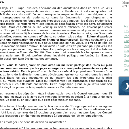
ce.
Mois
(89 
 déjà, en Europe, pris des décisions ou des orientations dans ce sens. Je veux
régulation des agences de notation, dont, à l’évidence, il est clair qu’elles ont
failli dans ce dispositif. Je veux évoquer la responsabilisation des dirigeants ; le
e transparence et de performance dans la rémunération des dirigeants ; le
t des exigences en fonds propres imposées aux banques ; les règles prudentielles
duits titrisés ; le renforcement des règles de coopération entre les pays, notamment
Ago
rise. Mais ces efforts, si l’on veut qu’ils soient efficaces, ne doivent pas rester
e l’Europe ! Il faut bâtir un nouveau consensus international pour accorder entre
Ema
ecommandations multiples issues de la crise financière. Des trous noirs, que j’évoquais
Pap
dernière, comme les centres off shore, ne doivent plus exister !
Et leur disparition
er à une refondation du système financier international.
Et nous souhaitons que
Can
tème financier international que nous appelons de nos vœux, le FMI ait un rôle de
Plu
un système financier rénové. Il doit avoir un rôle d’alerte précoce pour prévenir les
oit pouvoir porter un diagnostic objectif et partagé sur les changes. Il doit collaborer
Les
cement avec le Forum de Stabilité Financière, qui rassemble les banquiers centraux
eurs nationaux. Il doit profiter d’une légitimité politique renforcée. La Banque
Goo
lle aussi, doit faire évoluer sa gouvernance.
Une
ers, vous le savez, vont de pair avec un meilleur partage des rôles au plan
Oba
ous voulons demain que les pays émergents soient partie prenante au système
Wik
oulons rebâtir.
Depuis plus d’un an, la France défend la proposition d’évoluer d’une
n, au fond de la direction des pays développés, qui est concentrée entre les mains
huit Etats les plus importants ou qui étaient les plus importants sur le plan
, au moins aux quatorze Etats qui représentent les puissances économiques qui
ntes sur les différents continents. Cette proposition prend aujourd’hui tout son
il s’agit de porter de tels projets financiers à l’échelle mondiale.
 messieurs les députés, Il était indispensable, avant le Conseil européen des 15
re, que les pays de la zone euro montrent l’exemple et soient à la hauteur de leurs
ités. Je crois qu’on peut dire que c’est désormais chose faite.
 16 octobre, il faudra encore que l’action décisive de l’Eurogroupe soit accompagnée
 cohérent des 27 États membres et de la Commission. Une étroite coordination avec
-Uni lors du sommet du 12 octobre a permis d’en tracer les prémices. Le Conseil
ra l’occasion d’en étendre les principes à l’ensemble de l’Union européenne.
l d’envisager une série de décisions importantes :
l’élargissement à l’Union européenne de l’engagement pour assurer la protection des