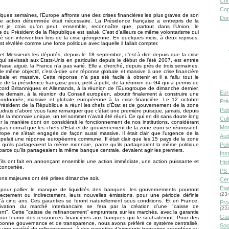
Con
Cop
ques semaines, l’Europe affronte une des crises financières les plus graves de son
Don
ne action déterminée était nécessaire. La Présidence française a entrepris de la
et je crois qu’on peut, ensemble, reconnaître que, partout dans l’Union, le
e du Président de la République est salué. C’est d’ailleurs ce même volontarisme qui
sé son intervention lors de la crise géorgienne. En quelques mois, à deux reprises,
st révélée comme une force politique avec laquelle il fallait compter.
 Messieurs les députés, depuis le 18 septembre, c’est-à-dire depuis que la crise
 qui sévissait aux Etats-Unis en particulier depuis le début de l’été 2007, est entrée
ase aiguë, la France n’a pas varié. Elle a cherché, depuis près de trois semaines,
 le même objectif, c’est-à-dire une réponse globale et massive à une crise financière
bale et massive. Cette réponse n’a pas été facile à obtenir et il a fallu tout le
 de la présidence française pour, petit à petit, de la réunion du G4 qui a permis de
cord Britanniques et Allemands, à la réunion de l’Eurogroupe de dimanche dernier,
Eur
ère demain, à la réunion du Conseil européen, aboutir finalement à construire une
ordonnée, massive et globale européenne à la crise financière. Le 12 octobre
Pré
 Président de la République a réuni les chefs d’État et de gouvernement de la zone
Pol
udrais d’abord vous faire remarquer que c’était une première puisque, jamais, depuis
 de la monnaie unique, un tel sommet n’avait été réuni. Ce qui en dit sans doute long
Cult
sur la manière dont on considérait le fonctionnement de nos institutions, considérant
Mor
it pas normal que les chefs d’Etat et de gouvernement de la zone euro se réunissent.
rope ne s’était engagée de façon aussi massive. Il était clair que l’urgence de la
Aud
ppelait une réponse européenne commune. Il était clair que les 15 pays de la zone
 qu’ils partageaient la même monnaie, parce qu’ils partageaient la même politique
Pol
parce qu’ils partageaient la même banque centrale, devaient agir les premiers.
Inst
’ils ont fait en annonçant ensemble une action immédiate, une action puissante et
Hist
concertée.
PS 
ions majeures ont été prises dimanche soir.
Cen
Éta
 pour pallier le manque de liquidités des banques, les gouvernements pourront
(23
irectement ou indirectement, leurs nouvelles émissions, pour une période définie
u’à cinq ans. Ces garanties se feront naturellement sous conditions. Et en France,
Pro
tivation du marché interbancaire se fera par la création d’une "caisse de
(22
nt". Cette "caisse de refinancement" empruntera sur les marchés, avec la garantie
Gau
pour fournir des ressources financières aux banques qui le souhaiteront. Pour des
 bonne gouvernance et de transparence, nous avons préféré ce système centralisé,
Soc
 une société de refinancement, à des garanties d’emprunts bancaires accordées au