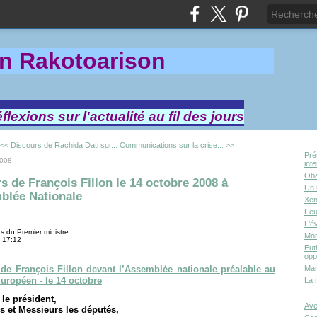
in Rakotoa
rison
lexions sur l'actualité au fil des jours
<< Discours de Rachida Dati sur...
Communications sur la crise... >>
Pré
2008
int
Oba
s de François Fillon le 14 octobre 2008 à
Un 
blée Nationale
Xen
Feu
L'é
ns du Premier ministre
Mor
 17:12
Eut
opp
de François Fillon devant l’Assemblée nationale préalable au
Mar
uropéen - le 14 octobre
La 
le président,
Ave
 et Messieurs les députés,