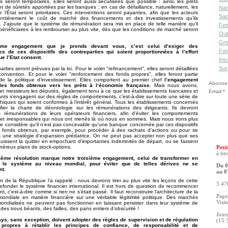
ns seront temporaires. Elles seront aussi sécurisées que possible : ainsi, les prêts
nt de sûretés apportées par les banques ; en cas de défaillance, naturellement, les
Nan
 l’État seront prioritaires. Ces interventions seront payantes, afin que les acteurs
Sac
ntièrement le coût de marché des financements et des investissements qu’ils
. J’ajoute que le système de rémunération sera mis en place de telle manière qu’il
Fe
s bénéficiaires à les rembourser au plus vite, dès que les conditions de marché seront
Out
Gre
me engagement que je prends devant vous, c’est celui d’exiger des
Fon
res de ces dispositifs des contreparties qui soient proportionnées à l’effort
ue l’Etat consent.
Ins
Sur
rties seront prévues par la loi. Pour le volet "refinancement", elles seront détaillées
nvention. Et pour le volet "renforcement des fonds propres", elles feront partie
de la politique d’investissement. Elles comportent au premier chef
l’engagement
Abonnez-
 les fonds obtenus vers les prêts à l’économie française.
Mais nous avons,
t messieurs les députés, également tenu à ce que les établissements bancaires et
Email
eants s’engagent sur des règles de comportements, c’est-à-dire sur toute une série de
thiques qui soient conformes à l’intérêt général. Tous les établissements concernés
ifier la charte de déontologie sur les rémunérations des dirigeants. Ils devront
s rémunérations de leurs opérateurs financiers, afin d’éviter les comportements
 et irresponsables qui nous ont menés là où nous en sommes. Mais nous irons plus
i, je considère qu’il n’est pas concevable qu’une banque concernée par ces dispositifs
s fonds obtenus, par exemple, pour procéder à des rachats d’actions ou pour se
s une stratégie d’expansion prédatrice. On ne peut pas accepter non plus que ses
puissent la quitter en empochant d’importantes indemnités de départ, ou se fassent
néreux plans de stock-options.
Petit
à tit
même résolution marque notre troisième engagement, celui de transformer en
r le système au niveau mondial, pour éviter que de telles dérives ne se
Du 0
nt.
au 0
t de la République l’a rappelé : nous devrons tirer au plus vite les leçons de cette
3 476
refonder le système financier international. Il est hors de question de recommencer
 c’est-à-dire comme si rien ne s’était passé. Il faut reconstruire l’architecture de la
Pages
mondiale en matière financière sur une véritable légitimité politique. Des marchés
Visit
mondialisés ne peuvent pas fonctionner en laissant persister dans leur système de
des trous béants, des failles, des pans entiers d’obscurité !
Jour
ays, sans exception, doivent adopter des règles de supervision et de régulation
(15 
 propres à rétablir les principes de confiance, de responsabilité et de