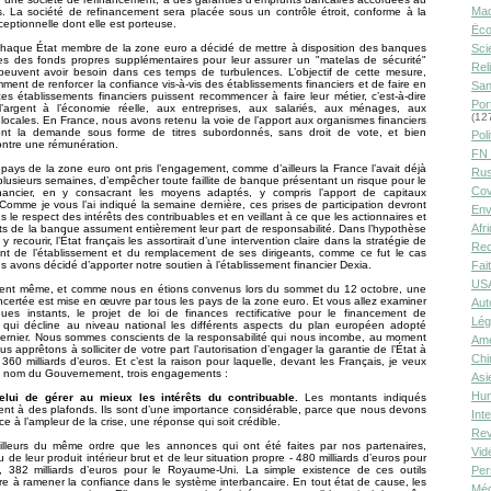
Ma
. La société de refinancement sera placée sous un contrôle étroit, conforme à la
ceptionnelle dont elle est porteuse.
Éco
 chaque État membre de la zone euro a décidé de mettre à disposition des banques
Sci
s des fonds propres supplémentaires pour leur assurer un "matelas de sécurité"
Rel
 peuvent avoir besoin dans ces temps de turbulences. L’objectif de cette mesure,
mment de renforcer la confiance vis-à-vis des établissements financiers et de faire en
San
es établissements financiers puissent recommencer à faire leur métier, c’est-à-dire
Por
l’argent à l’économie réelle, aux entreprises, aux salariés, aux ménages, aux
(12
és locales. En France, nous avons retenu la voie de l’apport aux organismes financiers
ont la demande sous forme de titres subordonnés, sans droit de vote, et bien
Poli
ntre une rémunération.
FN 
s pays de la zone euro ont pris l’engagement, comme d’ailleurs la France l’avait déjà
Rus
 plusieurs semaines, d’empêcher toute faillite de banque présentant un risque pour le
Cov
nancier, en y consacrant les moyens adaptés, y compris l’apport de capitaux
omme je vous l’ai indiqué la semaine dernière, ces prises de participation devront
Env
s le respect des intérêts des contribuables et en veillant à ce que les actionnaires et
Afr
nts de la banque assument entièrement leur part de responsabilité. Dans l’hypothèse
t y recourir, l’État français les assortirait d’une intervention claire dans la stratégie de
Rec
nt de l’établissement et du remplacement de ses dirigeants, comme ce fut le cas
s avons décidé d’apporter notre soutien à l’établissement financier Dexia.
Fai
USA
nt même, et comme nous en étions convenus lors du sommet du 12 octobre, une
ncertée est mise en œuvre par tous les pays de la zone euro. Et vous allez examiner
Aut
ues instants, le projet de loi de finances rectificative pour le financement de
Lég
, qui décline au niveau national les différents aspects du plan européen adopté
ernier. Nous sommes conscients de la responsabilité qui nous incombe, au moment
Amé
s apprêtons à solliciter de votre part l’autorisation d’engager la garantie de l’État à
Chi
360 milliards d’euros. Et c’est la raison pour laquelle, devant les Français, je veux
u nom du Gouvernement, trois engagements :
Asi
Hu
elui de gérer au mieux les intérêts du contribuable.
Les montants indiqués
nt à des plafonds. Ils sont d’une importance considérable, parce que nous devons
Int
ce à l’ampleur de la crise, une réponse qui soit crédible.
Rev
’ailleurs du même ordre que les annonces qui ont été faites par nos partenaires,
Vid
de leur produit intérieur brut et de leur situation propre - 480 milliards d’euros pour
e, 382 milliards d’euros pour le Royaume-Uni. La simple existence de ces outils
Per
fire à ramener la confiance dans le système interbancaire. En tout état de cause, les
Méd