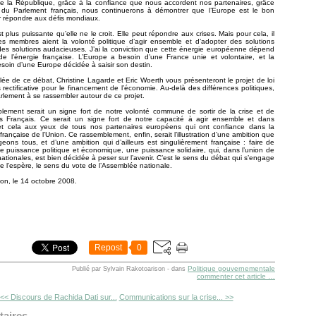
de la République, grâce à la confiance que nous accordent nos partenaires, grâce
 du Parlement français, nous continuerons à démontrer que l’Europe est le bon
 répondre aux défis mondiaux.
t plus puissante qu’elle ne le croit. Elle peut répondre aux crises. Mais pour cela, il
es membres aient la volonté politique d’agir ensemble et d’adopter des solutions
es solutions audacieuses. J’ai la conviction que cette énergie européenne dépend
e l’énergie française. L’Europe a besoin d’une France unie et volontaire, et la
soin d’une Europe décidée à saisir son destin.
lée de ce débat, Christine Lagarde et Eric Woerth vous présenteront le projet de loi
 rectificative pour le financement de l’économie. Au-delà des différences politiques,
Parlement à se rassembler autour de ce projet.
lement serait un signe fort de notre volonté commune de sortir de la crise et de
es Français. Ce serait un signe fort de notre capacité à agir ensemble et dans
 et cela aux yeux de tous nos partenaires européens qui ont confiance dans la
française de l’Union. Ce rassemblement, enfin, serait l’illustration d’une ambition que
eons tous, et d’une ambition qui d’ailleurs est singulièrement française : faire de
e puissance politique et économique, une puissance solidaire, qui, dans l’union de
nationales, est bien décidée à peser sur l’avenir. C’est le sens du débat qui s’engage
 je l’espère, le sens du vote de l’Assemblée nationale.
llon, le 14 octobre 2008.
Repost
0
Politique gouvernementale
Publié par Sylvain Rakotoarison
-
dans
commenter cet article
…
<< Discours de Rachida Dati sur...
Communications sur la crise... >>
aires