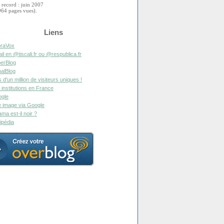
 record : juin 2007
964 pages vues).
Liens
raVox
il en @tiscali.fr ou @respublica.fr
erBlog
alBlog
s d'un million de visiteurs uniques !
 institutions en France
gle
 image via Google
ma est-il noir ?
ipédia