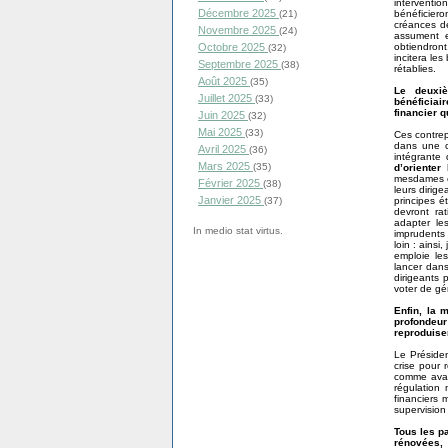
interventio
Décembre 2025
bénéficiero
(21)
créances de
Novembre 2025
(24)
assument e
obtiendront
Octobre 2025
(32)
incitera le
Septembre 2025
(38)
rétablies.
Août 2025
(35)
Le deuxiè
Juillet 2025
(33)
bénéficiai
financier q
Juin 2025
(32)
Mai 2025
(33)
Ces contrepa
dans une co
Avril 2025
(36)
intégrante 
Mars 2025
(35)
d’orienter
mesdames e
Février 2025
(38)
leurs dirig
Janvier 2025
principes é
(37)
devront rat
adapter le
In medio stat virtus.
imprudents
loin : ains
emploie le
lancer dan
dirigeants 
voter de gé
Enfin, la 
profondeu
reproduise
Le Présiden
crise pour 
comme avant,
régulation 
financiers 
supervision 
Tous les p
rénovées,