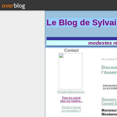
Le Blog de Sylva
modestes réf
Contact
14 octobre 
Discour
l'Assem
Interventio
14-10-2008
Sylvain Rakotoarison
Pour en savoir
Discours 
plus sur l'auteur...
Conseil E
Email en tiscali
Monsieur 
ou respublica ?
Mesdames