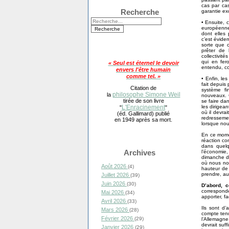
cas par cas
Recherche
garantie ex
• Ensuite,
européenne
dont elles
c’est évide
sorte que c
prêter de 
collectivit
qui en fer
« Seul est éternel le devoir
entendu, co
envers l'être humain
comme tel. »
• Enfin, le
fait depuis
Citation de
système fi
philosophe Simone Weil
la
nouveaux. C
tirée de son livre
se faire dan
les dirigea
L'Enracinement
"
"
où il devrai
(éd. Gallimard) publié
redresseme
en 1949 après sa mort.
lorsque nou
En ce mome
réaction co
dans quelq
Archives
l’économie
dimanche d
où nous nou
Août 2026
(4)
hauteur de 
prendre, a
Juillet 2026
(39)
Juin 2026
(30)
D’abord, c
corresponde
Mai 2026
(34)
apporter, fa
Avril 2026
(33)
Ils sont d
Mars 2026
(28)
compte tenu 
Février 2026
(29)
l’Allemagn
devrait suf
Janvier 2026
(29)