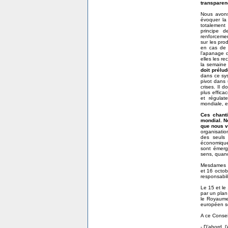
transparen
Nous avons
évoquer la 
totalement 
principe d
renforcemen
sur les pro
en cas de c
l’apanage d
elles les r
la semaine 
doit prélud
dans ce sys
pivot dans 
crises. Il d
plus effica
et régulat
mondiale, e
Ces chanti
mondial. N
que nous v
organisatio
des seuls 
économique
sont émerge
sens, quand 
Mesdames et
et 16 octob
responsabil
Le 15 et le
par un plan
le Royaume
européen se
A ce Consei
- D’abord, 