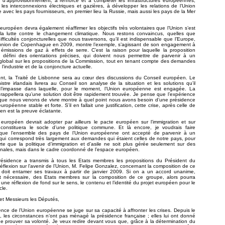
 d’approvisionnement, à renforce et à compléter les infrastructures européennes,
es interconnexions électriques et gazières, à développer les relations de l’Union
avec les pays fournisseurs, en premier lieu la Russie, mais aussi les pays de la Mer
européen devra également réaffirmer les objectifs très volontaires que l’Union s’est
 la lutte contre le changement climatique. Nous restons convaincus, quelles que
difficultés conjoncturelles que nous traversons, qu’il est indispensable que l’Europe,
éunion de Copenhague en 2009, montre l’exemple, s’agissant de son engagement à
 émissions de gaz à effets de serre. C’est la raison pour laquelle la proposition
a défini des orientations précises, qui doivent nous permettre de parvenir à un
global sur les propositions de la Commission, tout en tenant compte des demandes
 l’industrie et de la conjoncture actuelle.
ent, la Traité de Lisbonne sera au cœur des discussions du Conseil européen. Le
istre irlandais livrera au Conseil son analyse de la situation et les solutions qu’il
l’impasse dans laquelle, pour le moment, l’Union européenne est engagée. La
rappellera qu’une solution doit être rapidement trouvée. Je pense que l’expérience
 que nous venons de vivre montre à quel point nous avons besoin d’une présidence
uropéenne stable et forte. S’il en fallait une justification, cette crise, après celle de
 en est la preuve éclatante.
européen devrait adopter par ailleurs le pacte européen sur l’immigration et sur
ui constituera le socle d’une politique commune. Et là encore, je voudrais faire
que l’ensemble des pays de l’Union européenne ont accepté de parvenir à un
ui correspond très largement aux demandes qui étaient celles de notre pays, pour
rte que la politique d’immigration et d’asile ne soit plus gérée seulement sur des
nales, mais dans le cadre coordonné de l’espace européen.
Présidence a transmis à tous les Etats membres les propositions du Président du
éflexion sur l’avenir de l’Union, M. Felipe Gonzalez, concernant la composition de ce
 doit entamer ses travaux à partir de janvier 2009. Si on a un accord unanime,
est nécessaire, des Etats membres sur la composition de ce groupe, alors pourra
ne réflexion de fond sur le sens, le contenu et l’identité du projet européen pour le
cle.
t Messieurs les Députés,
nce de l’Union européenne se juge sur sa capacité à affronter les crises. Depuis le
, les circonstances n’ont pas ménagé la présidence française ; elles lui ont donné
de prouver sa volonté. Je veux redire devant vous que, grâce à la détermination du