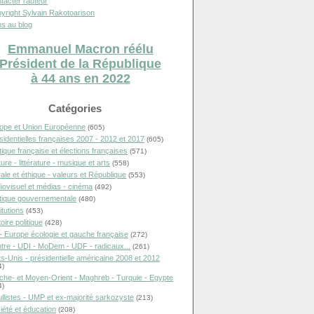
tacter l'auteur
yright Sylvain Rakotoarison
s au blog
Emmanuel Macron réélu
Président de la République
à 44 ans en 2022
Catégories
ope et Union Européenne
(605)
sidentielles françaises 2007 - 2012 et 2017
(605)
itique française et élections françaises
(571)
ure - littérature - musique et arts
(558)
ale et éthique - valeurs et République
(553)
iovisuel et médias - cinéma
(492)
itique gouvernementale
(480)
itutions
(453)
oire politique
(428)
- Europe écologie et gauche française
(272)
tre - UDI - MoDem - UDF - radicaux...
(261)
ts-Unis - présidentielle américaine 2008 et 2012
4)
che- et Moyen-Orient - Maghreb - Turquie - Egypte
4)
llistes - UMP et ex-majorité sarkozyste
(213)
iété et éducation
(208)