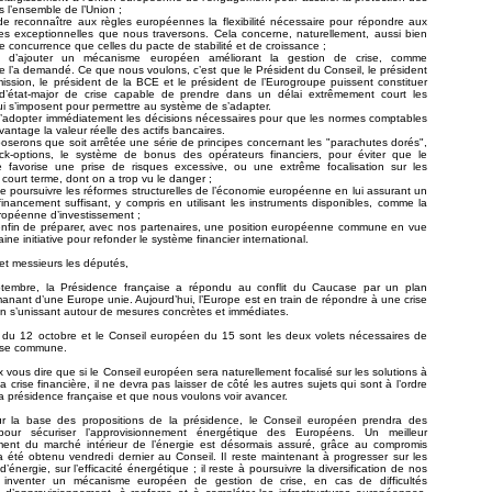
 l’ensemble de l’Union ;
a de reconnaître aux règles européennes la flexibilité nécessaire pour répondre aux
es exceptionnelles que nous traversons. Cela concerne, naturellement, aussi bien
de concurrence que celles du pacte de stabilité et de croissance ;
ira d’ajouter un mécanisme européen améliorant la gestion de crise, comme
e l’a demandé. Ce que nous voulons, c’est que le Président du Conseil, le président
ssion, le président de la BCE et le président de l’Eurogroupe puissent constituer
d’état-major de crise capable de prendre dans un délai extrêmement court les
ui s’imposent pour permettre au système de s’adapter.
a d’adopter immédiatement les décisions nécessaires pour que les normes comptables
vantage la valeur réelle des actifs bancaires.
oserons que soit arrêtée une série de principes concernant les "parachutes dorés",
ock-options, le système de bonus des opérateurs financiers, pour éviter que le
 favorise une prise de risques excessive, ou une extrême focalisation sur les
 court terme, dont on a trop vu le danger ;
a de poursuivre les réformes structurelles de l’économie européenne en lui assurant un
inancement suffisant, y compris en utilisant les instruments disponibles, comme la
opéenne d’investissement ;
a enfin de préparer, avec nos partenaires, une position européenne commune en vue
ine initiative pour refonder le système financier international.
t messieurs les députés,
tembre, la Présidence française a répondu au conflit du Caucase par un plan
manant d’une Europe unie. Aujourd’hui, l’Europe est en train de répondre à une crise
en s’unissant autour de mesures concrètes et immédiates.
du 12 octobre et le Conseil européen du 15 sont les deux volets nécessaires de
nse commune.
x vous dire que si le Conseil européen sera naturellement focalisé sur les solutions à
a crise financière, il ne devra pas laisser de côté les autres sujets qui sont à l’ordre
la présidence française et que nous voulons voir avancer.
ur la base des propositions de la présidence, le Conseil européen prendra des
pour sécuriser l’approvisionnement énergétique des Européens. Un meilleur
ment du marché intérieur de l’énergie est désormais assuré, grâce au compromis
a été obtenu vendredi dernier au Conseil. Il reste maintenant à progresser sur les
énergie, sur l’efficacité énergétique ; il reste à poursuivre la diversification de nos
 inventer un mécanisme européen de gestion de crise, en cas de difficultés