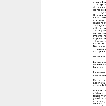
dépôts dans
- Il s’agir
circonstanc
les règles 
- Il s’ag
l’Eurogroup
de la Commi
une sorte 
réactions q
- Il s’agir
reflètent da
- Nous prop
sur les st
système ne
objectifs de
- Il s’agir
niveau de f
Banque eur
- Il s’agir
de la procha
Mesdames e
Le 1er sep
crédible, é
financière 
Le sommet 
cette répo
Mais je veu
apporter à l
du jour de 
D’abord, s
décisions 
fonctionne
global qui 
économies d’
sources, à