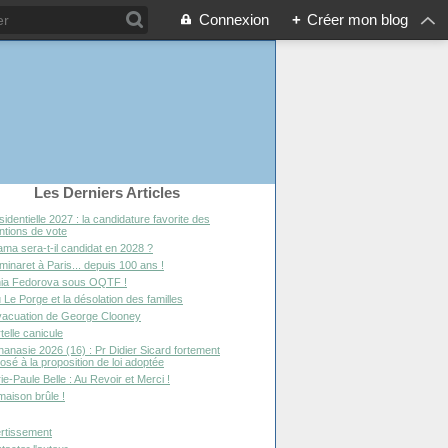
Connexion
+
Créer mon blog
Les Derniers Articles
sidentielle 2027 : la candidature favorite des
entions de vote
ma sera-t-il candidat en 2028 ?
minaret à Paris... depuis 100 ans !
ia Fedorova sous OQTF !
 Le Porge et la désolation des familles
vacuation de George Clooney
telle canicule
hanasie 2026 (16) : Pr Didier Sicard fortement
osé à la proposition de loi adoptée
ie-Paule Belle : Au Revoir et Merci !
maison brûle !
rtissement