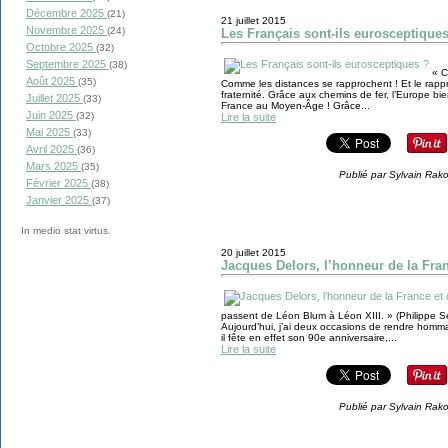
Décembre 2025
(21)
21 juillet 2015
Novembre 2025
(24)
Les Français sont-ils eurosceptique
Octobre 2025
(32)
Septembre 2025
(38)
« C
Août 2025
(35)
Comme les distances se rapprochent ! Et le rapp
fraternité. Grâce aux chemins de fer, l’Europe bie
Juillet 2025
(33)
France au Moyen-Âge ! Grâce...
Juin 2025
(32)
Lire la suite
Mai 2025
(33)
Avril 2025
(36)
Mars 2025
(35)
Publié par Sylvain Rak
Février 2025
(38)
Janvier 2025
(37)
In medio stat virtus.
20 juillet 2015
Jacques Delors, l’honneur de la Fran
passent de Léon Blum à Léon XIII. » (Philippe Sé
Aujourd’hui, j’ai deux occasions de rendre homma
il fête en effet son 90e anniversaire,...
Lire la suite
Publié par Sylvain Rak