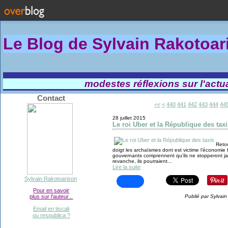
Le Blog de Sylvain Rakotoa
modestes réflexions sur l'actual
Contact
400
410
420
430
<<
<
440
441
442
443
444
44
28 juillet 2015
Le roi Uber et la République des taxi
Retou
doigt les archaïsmes dont est victime l’économie 
gouvernants comprennent qu’ils ne stopperont ja
revanche, ils pourraient...
Lire la suite
Sylvain Rakotoarison
Pour en savoir
plus sur l'auteur...
Publié par Sylvai
Email en tiscali
ou respublica ?