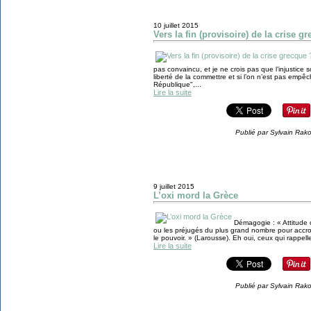
10 juillet 2015
Vers la fin (provisoire) de la crise g
pas convaincu, et je ne crois pas que l’injustice so
liberté de la commettre et si l’on n’est pas empêc
République",...
Lire la suite
Publié par Sylvain Rak
9 juillet 2015
L’oxi mord la Grèce
Démagogie : « Attitude co
ou les préjugés du plus grand nombre pour accroî
le pouvoir. » (Larousse). Eh oui, ceux qui rappellen
Lire la suite
Publié par Sylvain Rak