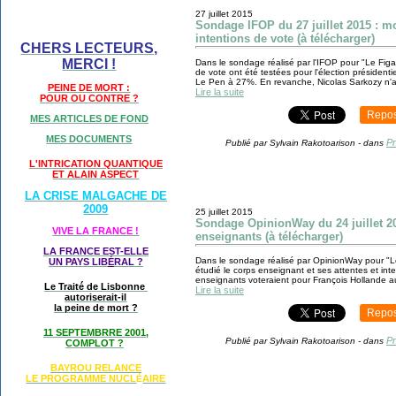
27 juillet 2015
Sondage IFOP du 27 juillet 2015 : m
intentions de vote (à télécharger)
CHERS LECTEURS,
MERCI !
Dans le sondage réalisé par l'IFOP pour "Le Figaro
de vote ont été testées pour l'élection président
Le Pen à 27%. En revanche, Nicolas Sarkozy n'a
PEINE DE MORT :
Lire la suite
POUR OU CONTRE ?
Repos
MES ARTICLES DE FOND
MES DOCUMENTS
Pr
Publié par Sylvain Rakotoarison
-
dans
L'INTRICATION QUANTIQUE
ET ALAIN ASPECT
LA CRISE MALGACHE DE
2009
25 juillet 2015
Sondage OpinionWay du 24 juillet 201
VIVE LA FRANCE !
enseignants (à télécharger)
LA FRANCE EST-ELLE
Dans le sondage réalisé par OpinionWay pour "Le F
UN PAYS LIB
É
RAL ?
étudié le corps enseignant et ses attentes et i
enseignants voteraient pour François Hollande au
Le Traité de Lisbonne
Lire la suite
autoriserait-il
la peine de mort ?
Repos
11 SEPTEMBRRE 2001,
Pr
Publié par Sylvain Rakotoarison
-
dans
COMPLOT ?
BAYROU RELANCE
LE PROGRAMME NU
CL
AIRE
É