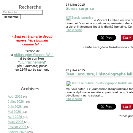
24 juillet 2015
Recherche
Sursis surprise
« Vincent Lambert est vivant 
nourri, et l’eau et la nourriture représentent de
la vie et intimement liés à la dignité humaine. Ce 
Lire la suite
« Seul est éternel le devoir
envers l'être humain
comme tel. »
Publié par Sylvain Rakotoarison
-
d
Citation de
philosophe Simone Weil
la
tirée de son livre
L'Enracinement
"
"
(éd. Gallimard) publié
en 1949 après sa mort.
22 juillet 2015
Jean Lacouture, l’historiographe fail
Archives
mauvais coton. Le journalisme d’aujourd’hui a tort
pour la diplomatie secrète et pour tout ce qu’il n
dévoilement et ne saurait...
Août 2026
(4)
Lire la suite
Juillet 2026
(39)
Juin 2026
(30)
Mai 2026
(34)
Publié par
Avril 2026
(33)
Mars 2026
(28)
Février 2026
(29)
Janvier 2026
(29)