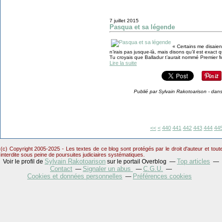
7 juillet 2015
Pasqua et sa légende
« Certains me disaient
n’irais pas jusque-là, mais disons qu’il est exact
Tu croyais que Balladur t’aurait nommé Premier Min
Lire la suite
Publié par Sylvain Rakotoarison
-
dan
400
410
420
430
<<
<
440
441
442
443
444
44
(c) Copyright 2005-2025 - Les textes de ce blog sont protégés par le droit d'auteur et tou
interdite sous peine de poursuites judiciaires systématiques.
Sylvain Rakotoarison
Top articles
Voir le profil de
sur le portail Overblog
Contact
Signaler un abus
C.G.U.
Cookies et données personnelles
Préférences cookies