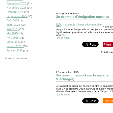
Décembre 2025
(21)
Novembre 2025
(24)
Octobre 2025
(32)
18 septembre 2015
Septembre 2025
(38)
Un exemple d’émigration massive
Août 2025
(35)
Juillet 2025
(33)
« Elle s
Juin 2025
(32)
temps, lui avait été promis et que jamais, pourtant,
fugitif instant, peut-être, où elle rouvrit les yeux 
Mai 2025
(33)
lumière...
Avril 2025
(36)
Lire la suite
Mars 2025
(35)
Février 2025
(38)
Janvier 2025
(37)
Publié par
In medio stat virtus.
17 septembre 2015
Document : rapport sur la malaria, b
télécharger)
Le rapport de bilan sur l'action contre le paludis
jeudi 17 septembre 2015 par l'Organisation mondial
Malaria Millennium Development Goal Target". Cliq
Lire la suite
Repos