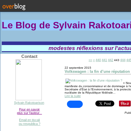
Le Blog de Sylvain Rakotoa
modestes réflexions sur l'actual
Contact
400
410
420
430
<<
<
440
441
442
444
44
443
22 septembre 2015
Volkswagen : la fin d’une réputation
« Nou
manifeste du consommateur et de dommage à l’e
Secrétaire d’État à l’Environnement, à la protectio
nucléaire de la République fédérale...
Lire la suite
Sylvain Rakotoarison
Pour en savoir
plus sur l'auteur...
Publ
Email en tiscali
ou respublica ?