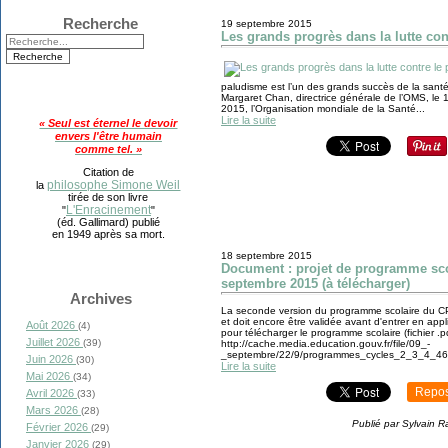
Recherche
19 septembre 2015
Les grands progrès dans la lutte co
paludisme est l’un des grands succès de la santé
Margaret Chan, directrice générale de l’OMS, le
2015, l’Organisation mondiale de la Santé...
Lire la suite
« Seul est éternel le devoir
envers l'être humain
comme tel. »
Citation de
philosophe Simone Weil
la
tirée de son livre
L'Enracinement
"
"
(éd. Gallimard) publié
en 1949 après sa mort.
18 septembre 2015
Document : projet de programme scol
septembre 2015 (à télécharger)
Archives
La seconde version du programme scolaire du CP
et doit encore être validée avant d'entrer en appli
Août 2026
(4)
pour télécharger le programme scolaire (fichier .pd
Juillet 2026
(39)
http://cache.media.education.gouv.fr/file/09_-
_septembre/22/9/programmes_cycles_2_3_4_469
Juin 2026
(30)
Lire la suite
Mai 2026
(34)
Repos
Avril 2026
(33)
Mars 2026
(28)
Publié par Sylvain R
Février 2026
(29)
Janvier 2026
(29)