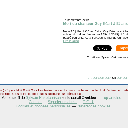
16 septembre 2015
Mort du chanteur Guy Béart à 85 ans
Né le 16 juillet 1930 au Caire, Guy Béart a été 
soixantaine d'années (entre 1954 à 2015). Il était
passé son enfance à parcourir le monde en raison
Lire la suite
Repos
Publié par Sylvain Rakotoariso
400
410
420
430
<<
<
440
441
442
444
44
443
(c) Copyright 2005-2025 - Les textes de ce blog sont protégés par le droit d'auteur et tou
interdite sous peine de poursuites judiciaires systématiques.
Sylvain Rakotoarison
Top articles
Voir le profil de
sur le portail Overblog
Contact
Signaler un abus
C.G.U.
Cookies et données personnelles
Préférences cookies