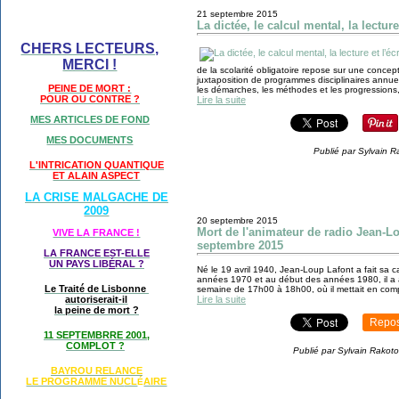
21 septembre 2015
La dictée, le calcul mental, la lecture
CHERS LECTEURS,
MERCI !
de la scolarité obligatoire repose sur une concept
juxtaposition de programmes disciplinaires annu
PEINE DE MORT :
les démarches, les méthodes et les progressions, 
POUR OU CONTRE ?
Lire la suite
MES ARTICLES DE FOND
MES DOCUMENTS
Publié par Sylvain R
L'INTRICATION QUANTIQUE
ET ALAIN ASPECT
LA CRISE MALGACHE DE
2009
20 septembre 2015
Mort de l'animateur de radio Jean-Lo
VIVE LA FRANCE !
septembre 2015
LA FRANCE EST-ELLE
UN PAYS LIB
É
RAL ?
Né le 19 avril 1940, Jean-Loup Lafont a fait sa car
années 1970 et au début des années 1980, il a a
Le Traité de Lisbonne
semaine de 17h00 à 18h00, où il mettait en compé
autoriserait-il
Lire la suite
la peine de mort ?
Repos
11 SEPTEMBRRE 2001,
COMPLOT ?
Publié par Sylvain Rakoto
BAYROU RELANCE
LE PROGRAMME NU
CL
AIRE
É