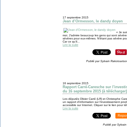
17 septembre 2015
Jean d’Ormesson, le dandy doyen
« Je sui
moi. J’admire beaucoup les gens qui sont sévères 
sévères pour eux-mêmes. N’étant pas sévère pour
Car ce qu’il...
Lire la suite
Publié par Sylvain Rakotoariso
16 septembre 2015
Rapport Carré-Caresche sur l'invest
du 16 septembre 2015 (à télécharger)
Les députés Olivier Carré (LR) et Christophe C
un rapport d'information sur l'investissement prod
accessible sur Internet. Cliquer sur le lien pour té
Lire la suite
Repos
Publié par Sylvai