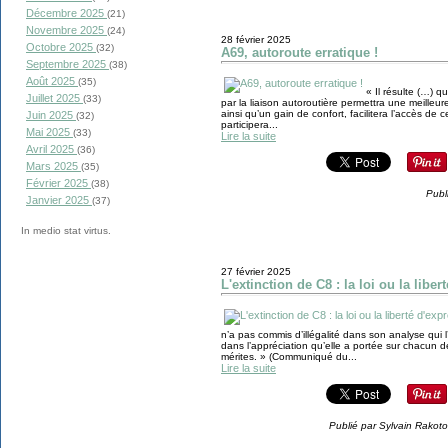
Décembre 2025
(21)
Novembre 2025
(24)
28 février 2025
Octobre 2025
(32)
A69, autoroute erratique !
Septembre 2025
(38)
Août 2025
(35)
« Il résulte (…) q
Juillet 2025
(33)
par la liaison autoroutière permettra une meille
ainsi qu’un gain de confort, facilitera l’accès d
Juin 2025
(32)
participera...
Mai 2025
(33)
Lire la suite
Avril 2025
(36)
Mars 2025
(35)
Février 2025
(38)
Publ
Janvier 2025
(37)
In medio stat virtus.
27 février 2025
L'extinction de C8 : la loi ou la libe
n’a pas commis d’illégalité dans son analyse qui
dans l’appréciation qu’elle a portée sur chacun 
mérites. » (Communiqué du...
Lire la suite
Publié par Sylvain Rakoto