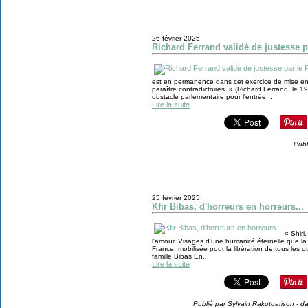
26 février 2025
Richard Ferrand validé de justesse p
est en permanence dans cet exercice de mise en 
paraître contradictoires. » (Richard Ferrand, le 1
obstacle parlementaire pour l'entrée...
Lire la suite
Publ
25 février 2025
Kfir Bibas, d'horreurs en horreurs...
« Shiri
l'amour. Visages d'une humanité éternelle que la
France, mobilisée pour la libération de tous les 
famille Bibas En...
Lire la suite
Publié par Sylvain Rakotoarison
-
d