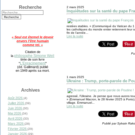
Recherche
2 mars 2025
Inquiétudes sur la santé du pape Fr
restées stables. » (Communiqué du Vatican du 1 
les catholiques du monde entier retiennent leur s
fin de l'année...
Lire la suite
« Seul est éternel le devoir
envers l'être humain
comme tel. »
Citation de
Pu
philosophe Simone Weil
la
tirée de son livre
L'Enracinement
"
"
(éd. Gallimard) publié
en 1949 après sa mort.
1 mars 2025
Ukraine : Trump, porte-parole de Pou
Archives
agressé, l'Ukraine. Je pense que nous avons tous 
Août 2026
(4)
» (Emmanuel Macron, le 28 février 2025 à Porto). 
village. Emmanuel...
Juillet 2026
(39)
Lire la suite
Juin 2026
(30)
Mai 2026
(34)
Avril 2026
(33)
Mars 2026
Publié par Sylvain Rak
(28)
Février 2026
(29)
Janvier 2026
(29)