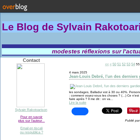
Le Blog de Sylvain Rakotoa
modestes réflexions sur l'actual
Contact
10
20
30
40
<<
<
50
51
52
53
54
55
4 mars 2025
Jean-Louis Debré, l'un des derniers
les sondages, Balladur est à 30 ou 40%. Personne
: comment voyez-vous les choses ? (…) Ce n'est pa
faire après ? Il me dit : on va...
Lire la suite
Sylvain Rakotoarison
Pour en savoir
plus sur l'auteur...
Publié par
Email en tiscali
ou respublica ?