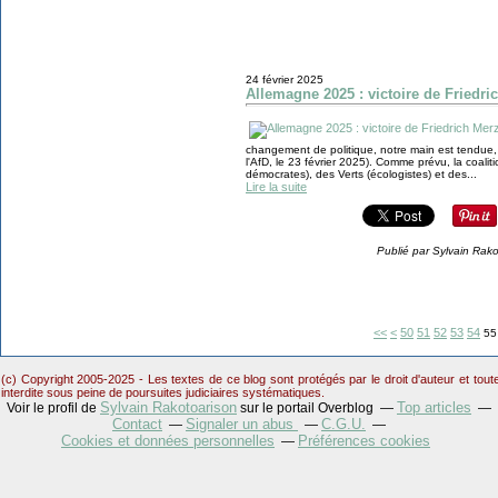
24 février 2025
Allemagne 2025 : victoire de Friedri
changement de politique, notre main est tendue, o
l'AfD, le 23 février 2025). Comme prévu, la coal
démocrates), des Verts (écologistes) et des...
Lire la suite
Publié par Sylvain Rak
10
20
30
40
<<
<
50
51
52
53
54
55
(c) Copyright 2005-2025 - Les textes de ce blog sont protégés par le droit d'auteur et tou
interdite sous peine de poursuites judiciaires systématiques.
Sylvain Rakotoarison
Top articles
Voir le profil de
sur le portail Overblog
Contact
Signaler un abus
C.G.U.
Cookies et données personnelles
Préférences cookies