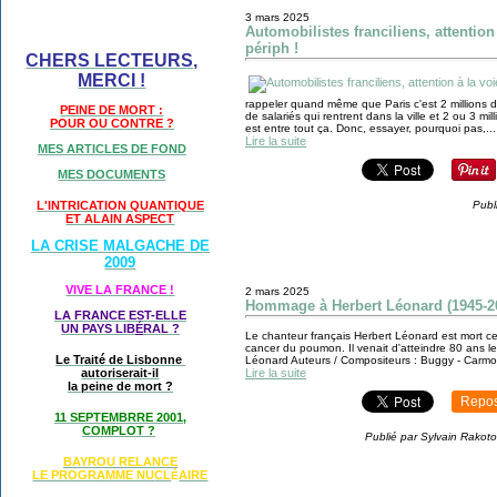
3 mars 2025
Automobilistes franciliens, attention
périph !
CHERS LECTEURS,
MERCI !
rappeler quand même que Paris c'est 2 millions d'h
PEINE DE MORT :
de salariés qui rentrent dans la ville et 2 ou 3 mi
POUR OU CONTRE ?
est entre tout ça. Donc, essayer, pourquoi pas,...
Lire la suite
MES ARTICLES DE FOND
MES DOCUMENTS
L'INTRICATION QUANTIQUE
Publ
ET ALAIN ASPECT
LA CRISE MALGACHE DE
2009
VIVE LA FRANCE !
2 mars 2025
Hommage à Herbert Léonard (1945-2025
LA FRANCE EST-ELLE
UN PAYS LIB
É
RAL ?
Le chanteur français Herbert Léonard est mort c
cancer du poumon. Il venait d'atteindre 80 ans le 
Le Traité de Lisbonne
Léonard Auteurs / Compositeurs : Buggy - Carmone
autoriserait-il
Lire la suite
la peine de mort ?
Repos
11 SEPTEMBRRE 2001,
COMPLOT ?
Publié par Sylvain Rakoto
BAYROU RELANCE
LE PROGRAMME NU
CL
AIRE
É