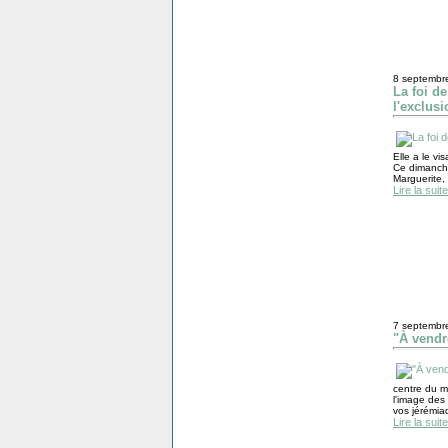
8 septembr
La foi d
l'exclusi
Elle a le v
Ce dimanch
Marguerite, 
Lire la suite
7 septembr
"À vendr
centre du mo
l'image des
vos jérémia
Lire la suite