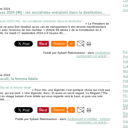
Con
Cop
re 2024
Don
ves 2024 (46) : les socialistes entraînés dans la destitution...
« Le Président de
ue ne peut être destitué qu'en cas de manquement à ses devoirs manifestement
 avec l'exercice de son mandat. » (Article 68 alinéa 1 de la Constitution du 4
8). Ce mardi 17 septembre 2024 à 9 heures 30,...
Repost
0
Eur
Institutions
Publié par Sylvain Rakotoarison
-
dans
commenter cet article
…
Pré
Pol
Cult
Mor
re 2024
Aud
acall, la femme fatale
Pol
Inst
« Pour moi, une légende c'est quelque chose qui n'est pas
Hist
erre, qui est mort. » Une légende, donc. Et aussi un sacré regard, Le Regard ("The
PS 
i du visage baissé d'une timide qui vous regarde vers le haut, et puis une voix
le......
Cen
Éta
(23
Repost
0
Pro
(22
Audiovisuel et médias - cinéma
Publié par Sylvain Rakotoarison
-
dans
Gau
commenter cet article
…
Soc