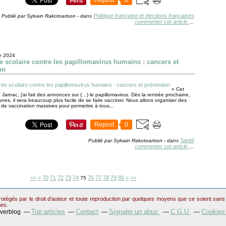
Repost
0
Politique française et élections françaises
Publié par Sylvain Rakotoarison
-
dans
commenter cet article
…
e 2024
ée scolaire contre les papillomavirus humains : cancers et
on
« Cet
 Jarnac, j'ai fait des annonces sur (…) le papillomavirus. Dès la rentrée prochaine,
nes, il sera beaucoup plus facile de se faire vacciner. Nous allons organiser des
e vaccination massives pour permettre à tous...
Repost
0
Santé
Publié par Sylvain Rakotoarison
-
dans
commenter cet article
…
10
20
30
40
50
60
90
100
200
300
400
500
600
700
800
<<
<
70
71
72
73
74
76
77
78
79
80
>
>>
75
otégés par le droit d'auteur et toute reproduction par quelques moyens que ce soient sans au
ues.
Top articles
Contact
Signaler un abus
C.G.U.
Cookies
Overblog