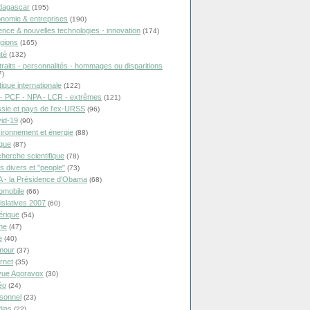
dagascar
(195)
nomie & entreprises
(190)
ence & nouvelles technologies - innovation
(174)
igions
(165)
té
(132)
traits - personnalités - hommages ou disparitions
7)
tique internationale
(122)
- PCF - NPA - LCR - extrêmes
(121)
sie et pays de l'ex-URSS
(96)
id-19
(90)
ironnement et énergie
(88)
ique
(87)
herche scientifique
(78)
ts divers et "people"
(73)
 - la Présidence d'Obama
(68)
omobile
(66)
islatives 2007
(60)
rique
(54)
ne
(47)
e
(40)
mour
(37)
ernet
(35)
ue Agoravox
(30)
éo
(24)
sonnel
(23)
ias
(22)