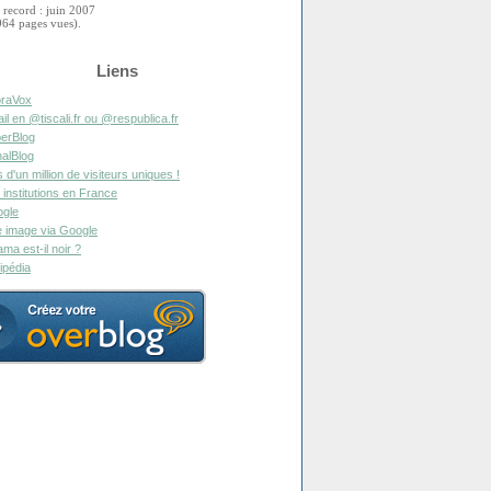
 record : juin 2007
964 pages vues).
Liens
raVox
il en @tiscali.fr ou @respublica.fr
erBlog
alBlog
s d'un million de visiteurs uniques !
 institutions en France
gle
 image via Google
ma est-il noir ?
ipédia