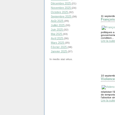
Décembre 2025
(21)
Novembre 2025
(24)
Octobre 2025
(32)
11 septemb
Septembre 2025
(38)
François
Août 2025
(35)
Juillet 2025
(33)
Juin 2025
(32)
politiques a
Mai 2025
(33)
gouvernement
condition...
Avril 2025
(36)
Lire la suite
Mars 2025
(35)
Février 2025
(38)
Janvier 2025
(37)
In medio stat virtus.
10 septemb
Violence
relativiser 
de temporise
l’absolue si
Lire la suite