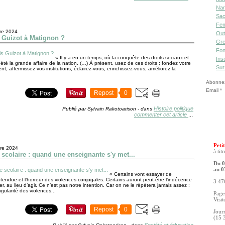
Nan
Sac
Fe
re 2024
Out
 Guizot à Matignon ?
Gre
Fon
« Il y a eu un temps, où la conquête des droits sociaux et
Ins
 été la grande affaire de la nation. (…) À présent, usez de ces droits ; fondez votre
Sur
, affermissez vos institutions, éclairez-vous, enrichissez-vous, améliorez la
Abonnez-
Email
Repost
0
Histoire politique
Publié par Sylvain Rakotoarison
-
dans
commenter cet article
…
Petit
re 2024
à tit
 scolaire : quand une enseignante s'y met...
Du 0
au 0
« Certains vont essayer de
l’étendue et l’horreur des violences conjugales. Certains auront peut-être l’indécence
3 476
r, au lieu d’agir. Ce n’est pas notre intention. Car on ne le répétera jamais assez :
ngularité des violences...
Pages
Visit
Repost
0
Jour
(15 