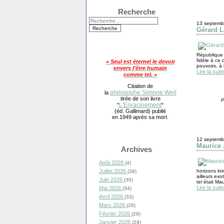
Recherche
13 septemb
Gérard L
République 
fidèle à ce 
« Seul est éternel le devoir
pouvoirs, à 
envers l'être humain
Lire la suite
comme tel. »
Citation de
philosophe Simone Weil
la
tirée de son livre
P
L'Enracinement
"
"
(éd. Gallimard) publié
en 1949 après sa mort.
12 septemb
Maurice 
Archives
Août 2026
(4)
Juillet 2026
horizons lo
(39)
ailleurs exo
Juin 2026
(30)
tel était Ma
Lire la suite
Mai 2026
(34)
Avril 2026
(33)
Mars 2026
(28)
Février 2026
(29)
Janvier 2026
(29)