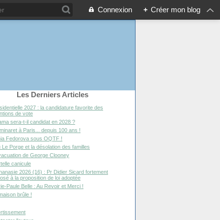
Connexion
+
Créer mon blog
Les Derniers Articles
sidentielle 2027 : la candidature favorite des
entions de vote
ma sera-t-il candidat en 2028 ?
minaret à Paris... depuis 100 ans !
ia Fedorova sous OQTF !
 Le Porge et la désolation des familles
vacuation de George Clooney
telle canicule
hanasie 2026 (16) : Pr Didier Sicard fortement
osé à la proposition de loi adoptée
ie-Paule Belle : Au Revoir et Merci !
maison brûle !
rtissement