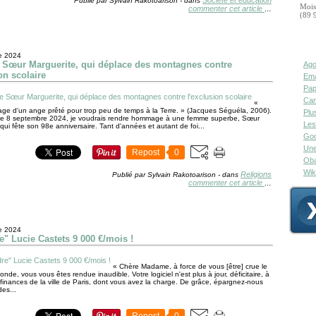
Société et éducation
Publié par Sylvain Rakotoarison
-
dans
Mois
commenter cet article
…
(89 
e 2024
e Sœur Marguerite, qui déplace des montagnes contre
Ago
on scolaire
Ema
Pap
Can
«
isage d'un ange prêté pour trop peu de temps à la Terre. » (Jacques Séguéla, 2006).
Plu
e 8 septembre 2024, je voudrais rendre hommage à une femme superbe, Sœur
Les
qui fête son 98e anniversaire. Tant d'années et autant de foi...
Goo
Une
Repost
0
Oba
Wik
Religions
Publié par Sylvain Rakotoarison
-
dans
commenter cet article
…
e 2024
e" Lucie Castets 9 000 €/mois !
« Chère Madame, à force de vous [être] crue le
nde, vous vous êtes rendue inaudible. Votre logiciel n'est plus à jour, déficitaire, à
 finances de la ville de Paris, dont vous avez la charge. De grâce, épargnez-nous
des...