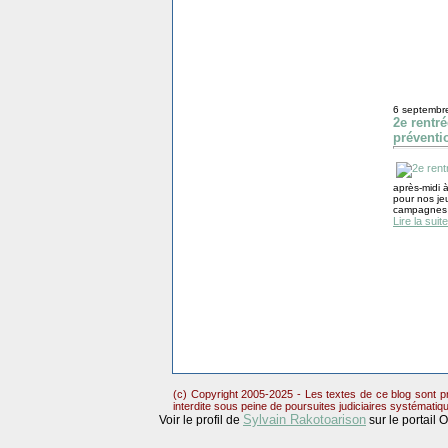
6 septembr
2e rentr
préventi
après-midi à
pour nos jeu
campagnes d
Lire la suite
(c) Copyright 2005-2025 - Les textes de ce blog sont pr
interdite sous peine de poursuites judiciaires systématiq
Sylvain Rakotoarison
Voir le profil de
sur le portail 