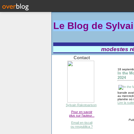
Le Blog de Sylva
modestes réf
Contact
18 septemb
In the Mo
2024
banale avai
au mercredi 
planète où i
Lire la suite
Sylvain Rakotoarison
Pour en savoir
plus sur l'auteur...
Pub
Email en tiscali
ou respublica ?