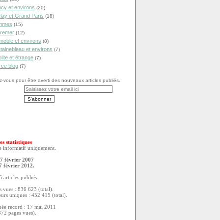
cy et environs
(20)
lay et Grand Paris
(18)
mmes
(15)
remer
(12)
noble et environs
(8)
tainebleau et environs
(7)
olite et étrange
(7)
 ce blog
(7)
vous pour être averti des nouveaux articles publiés.
es statistiques
re informatif uniquement.
7 février 2007
7 février 2012.
 articles publiés.
 vues : 836 623 (total).
eurs uniques : 452 415 (total).
née record : 17 mai 2011
372 pages vues).