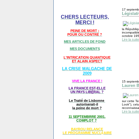
17 septemb
Législati
CHERS LECTEURS,
MERCI !
la Républiq
PEINE DE MORT :
incompatible
POUR OU CONTRE ?
octobre 195
Lire la suite
MES ARTICLES DE FOND
MES DOCUMENTS
L'INTRICATION QUANTIQUE
ET ALAIN ASPECT
LA CRISE MALGACHE DE
2009
VIVE LA FRANCE !
15 septemb
Lauren B
LA FRANCE EST-ELLE
UN PAYS LIB
É
RAL ?
Le Traité de Lisbonne
sur cette T
autoriserait-il
Look"), celu
la peine de mort ?
reconnaissab
Lire la suite
11 SEPTEMBRRE 2001,
COMPLOT ?
BAYROU RELANCE
LE PROGRAMME NU
CL
AIRE
É