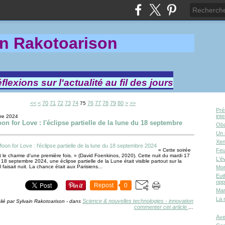
in Rakotoa
rison
lexions sur l'actualité au fil des jours
10
20
30
40
50
60
90
100
200
300
400
500
600
700
800
<<
<
70
71
72
73
74
76
77
78
79
80
>
>>
75
Pré
int
re 2024
on for Love : l'éclipse partielle de la lune du 18 septembre
Oba
Un 
Xen
« Cette soirée
Feu
t le charme d'une première fois. » (David Foenkinos, 2020). Cette nuit du mardi 17
L'é
18 septembre 2024, une éclipse partielle de la Lune était visible partout sur la
l faisait nuit. La chance était aux Parisiens...
Mor
Eut
opp
Repost
0
Mar
La 
Science & nouvelles technologies - innovation
lié par Sylvain Rakotoarison
-
dans
commenter cet article
…
Ave