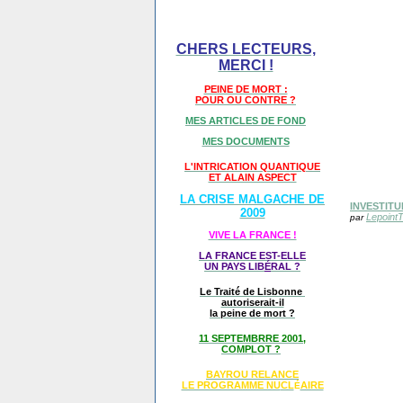
CHERS LECTEURS,
MERCI !
PEINE DE MORT :
POUR OU CONTRE ?
MES ARTICLES DE FOND
MES DOCUMENTS
L'INTRICATION QUANTIQUE
ET ALAIN ASPECT
LA CRISE MALGACHE DE
INVESTITUR
2009
Lepoint
par
VIVE LA FRANCE !
LA FRANCE EST-ELLE
UN PAYS LIB
É
RAL ?
Le Traité de Lisbonne
autoriserait-il
la peine de mort ?
11 SEPTEMBRRE 2001,
COMPLOT ?
BAYROU RELANCE
LE PROGRAMME NU
CL
AIRE
É