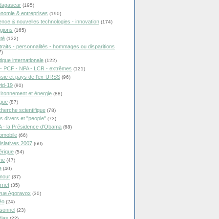
dagascar
(195)
nomie & entreprises
(190)
ence & nouvelles technologies - innovation
(174)
igions
(165)
té
(132)
traits - personnalités - hommages ou disparitions
7)
tique internationale
(122)
- PCF - NPA - LCR - extrêmes
(121)
sie et pays de l'ex-URSS
(96)
id-19
(90)
ironnement et énergie
(88)
ique
(87)
herche scientifique
(78)
ts divers et "people"
(73)
 - la Présidence d'Obama
(68)
omobile
(66)
islatives 2007
(60)
rique
(54)
ne
(47)
e
(40)
mour
(37)
ernet
(35)
ue Agoravox
(30)
éo
(24)
sonnel
(23)
ias
(22)