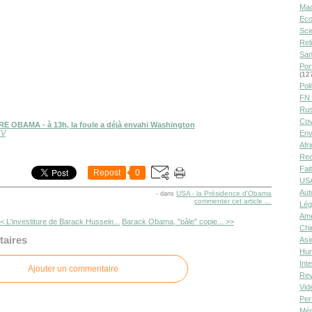
Ma
Éco
Sci
Rel
San
Por
(12
Poli
FN 
Rus
Cov
E OBAMA - à 13h, la foule a déjà envahi Washington
TV
Env
Afr
Rec
Fai
Repost
0
USA
Aut
USA - la Présidence d'Obama
-
dans
commenter cet article
…
Lég
Amé
< L'investiture de Barack Hussein...
Barack Obama, "pâle" copie... >>
Chi
aires
Asi
Hu
Int
Ajouter un commentaire
Rev
Vid
Per
Méd