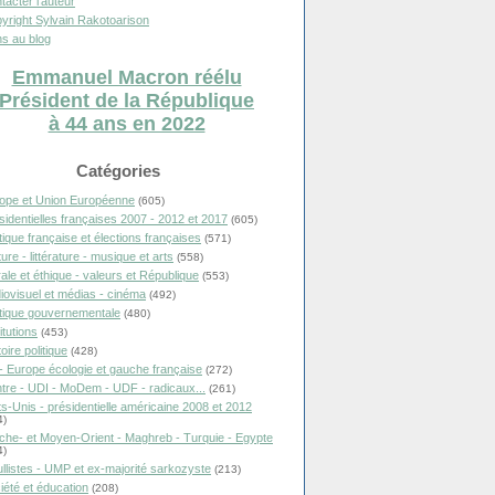
tacter l'auteur
yright Sylvain Rakotoarison
s au blog
Emmanuel Macron réélu
Président de la République
à 44 ans en 2022
Catégories
ope et Union Européenne
(605)
sidentielles françaises 2007 - 2012 et 2017
(605)
itique française et élections françaises
(571)
ure - littérature - musique et arts
(558)
ale et éthique - valeurs et République
(553)
iovisuel et médias - cinéma
(492)
itique gouvernementale
(480)
itutions
(453)
oire politique
(428)
- Europe écologie et gauche française
(272)
tre - UDI - MoDem - UDF - radicaux...
(261)
ts-Unis - présidentielle américaine 2008 et 2012
4)
che- et Moyen-Orient - Maghreb - Turquie - Egypte
4)
llistes - UMP et ex-majorité sarkozyste
(213)
iété et éducation
(208)