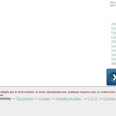
Mois
(89 
Ago
Ema
Pap
Can
Plu
Les
Goo
Une
Oba
Wik
otégés par le droit d'auteur et toute reproduction par quelques moyens que ce soient sans au
ues.
Top articles
Contact
Signaler un abus
C.G.U.
Cookies
Overblog