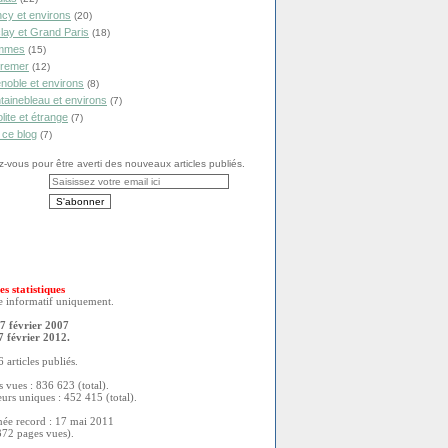
cy et environs
(20)
lay et Grand Paris
(18)
mmes
(15)
remer
(12)
noble et environs
(8)
tainebleau et environs
(7)
olite et étrange
(7)
 ce blog
(7)
vous pour être averti des nouveaux articles publiés.
es statistiques
re informatif uniquement.
7 février 2007
7 février 2012.
 articles publiés.
 vues : 836 623 (total).
eurs uniques : 452 415 (total).
née record : 17 mai 2011
372 pages vues).