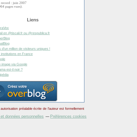
 record : juin 2007
964 pages vues).
Liens
raVox
il en @tiscali.fr ou @respublica.fr
erBlog
alBlog
s d'un million de visiteurs uniques !
 institutions en France
gle
 image via Google
ma est-il noir ?
ipédia
torisation préalable écrite de l'auteur est formellement
 et données personnelles
Préférences cookies