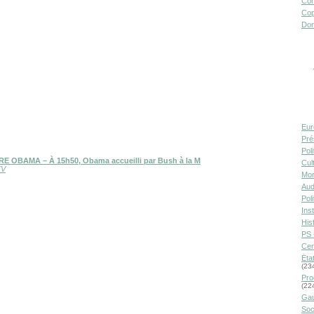
Con
Cop
Don
Eur
Pré
Pol
E OBAMA – À 15h50, Obama accueilli par Bush à la M
Cult
TV
Mor
Aud
Pol
Inst
Hist
PS 
Cen
Éta
(23
Pro
(22
Gau
Soc