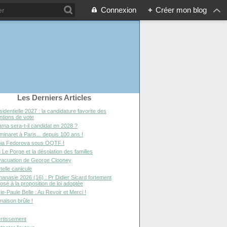
Connexion
+
Créer mon blog
Les Derniers Articles
sidentielle 2027 : la candidature favorite des
entions de vote
ma sera-t-il candidat en 2028 ?
minaret à Paris... depuis 100 ans !
ia Fedorova sous OQTF !
 Le Porge et la désolation des familles
vacuation de George Clooney
telle canicule
hanasie 2026 (16) : Pr Didier Sicard fortement
osé à la proposition de loi adoptée
ie-Paule Belle : Au Revoir et Merci !
maison brûle !
rtissement