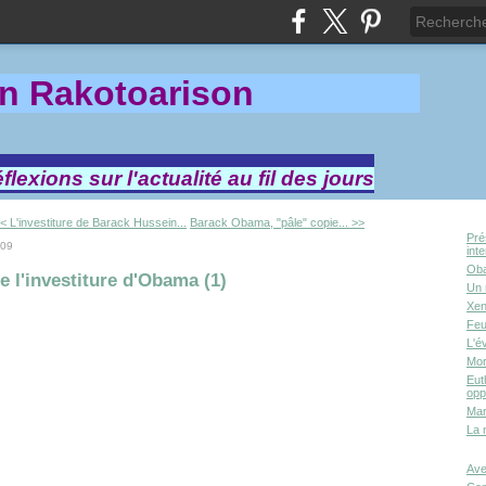
in Rakotoa
rison
lexions sur l'actualité au fil des jours
< L'investiture de Barack Hussein...
Barack Obama, "pâle" copie... >>
Pré
009
int
Oba
e l'investiture d'Obama (1)
Un 
Xen
Feu
L'é
Mor
Eut
opp
Mar
La 
Ave