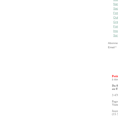
Nan
Sac
Fe
Out
Gre
Fon
Ins
Sur
Abonnez-
Email
Petit
à tit
Du 0
au 0
3 476
Pages
Visit
Jour
(15 