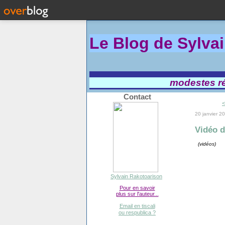
Le Blog de Sylva
modestes réf
Contact
<
20 janvier 2
Vidéo d
(vidéos)
Sylvain Rakotoarison
Pour en savoir
plus sur l'auteur...
Email en tiscali
ou respublica ?