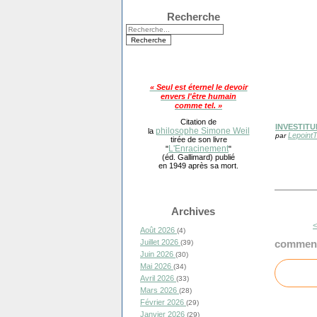
Recherche
« Seul est éternel le devoir
envers l'être humain
comme tel. »
Citation de
INVESTITUR
philosophe Simone Weil
la
Lepoint
par
tirée de son livre
L'Enracinement
"
"
(éd. Gallimard) publié
en 1949 après sa mort.
Archives
<
Août 2026
(4)
Juillet 2026
comment
(39)
Juin 2026
(30)
Mai 2026
(34)
Avril 2026
(33)
Mars 2026
(28)
Février 2026
(29)
Janvier 2026
(29)