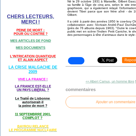
Né le 29 octobre 1931 à Marseille, Gilbert Gasca
sa famille à l'âge de cinq ans, selon le site i
graphivore, qui a également relayé l'informatio
devient Tibet parce que son frère aîné - de 18
Gilbert.
CHERS LECTEURS,
MERCI !
Il a créé à partir des années 1950 le cow-boy Ch
collaboration avec l'écrivain André-Paul Duchâ
(près de 76 albums depuis 1963). "Outre le cow-b
PEINE DE MORT :
public met en scène l'Indien Petit Caniche, le sh
POUR OU CONTRE ?
des personnages à tête d'animaux dans le style 
MES ARTICLES DE FOND
MES DOCUMENTS
L'INTRICATION QUANTIQUE
Repos
ET ALAIN ASPECT
LA CRISE MALGACHE DE
2009
VIVE LA FRANCE !
<< Albert Camus, un homme libre
LA FRANCE EST-ELLE
commentaires
UN PAYS LIB
É
RAL ?
Le Traité de Lisbonne
Ajouter un commentaire
autoriserait-il
la peine de mort ?
11 SEPTEMBRRE 2001,
COMPLOT ?
BAYROU RELANCE
LE PROGRAMME NU
CL
AIRE
É