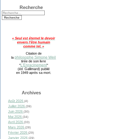
Recherche
« Seul est éternel le devoir
envers l'être humain
comme tel. »
Citation de
philosophe Simone Weil
la
tirée de son livre
L'Enracinement
"
"
(éd. Gallimard) publié
en 1949 après sa mort.
Archives
Août 2026
(4)
Juillet 2026
(39)
Juin 2026
(30)
Mai 2026
(34)
Avril 2026
(33)
Mars 2026
(28)
Février 2026
(29)
Janvier 2026
(29)