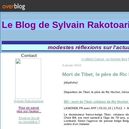
Le Blog de Sylvain Rakotoa
modestes réflexions sur l'actual
Contact
<< Albert Camus, un homme libre
3 janvier 2010
Mort de Tibet, le père de Ri
(dépêche)
Disparition de Tibet, le père de Ric Hochet, hér
Sylvain Rakotoarison
BD : mort de Tibet, créateur de Ric Hochet 
Pour en savoir
LEMONDE.FR avec AFP | 03.01.10 | 17h12 • Mis
plus sur l'auteur...
Le dessinateur franco-belge Tibet, créateur 
Chick Bill, est mort samedi à l'âge de 78 ans, 
Email en tiscali
Lombard. Selon l'agence de presse belge Belga
ou respublica ?
suites d'un malaise.