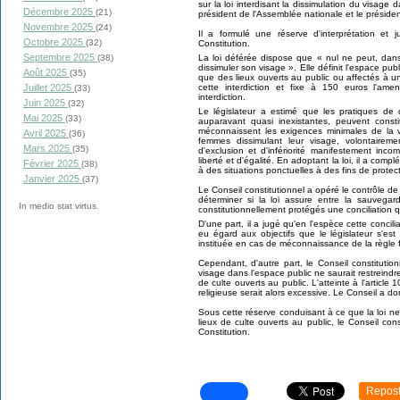
sur la loi interdisant la dissimulation du visage d
Décembre 2025
(21)
président de l'Assemblée nationale et le préside
Novembre 2025
(24)
Il a formulé une réserve d'interprétation et 
Octobre 2025
(32)
Constitution.
Septembre 2025
La loi déférée dispose que « nul ne peut, dans
(38)
dissimuler son visage ». Elle définit l'espace pu
Août 2025
(35)
que des lieux ouverts au public ou affectés à un
cette interdiction et fixe à 150 euros l'am
Juillet 2025
(33)
interdiction.
Juin 2025
(32)
Le législateur a estimé que les pratiques de 
Mai 2025
(33)
auparavant quasi inexistantes, peuvent const
méconnaissent les exigences minimales de la v
Avril 2025
(36)
femmes dissimulant leur visage, volontairem
Mars 2025
(35)
d'exclusion et d'infériorité manifestement inco
liberté et d'égalité. En adoptant la loi, il a comp
Février 2025
(38)
à des situations ponctuelles à des fins de protect
Janvier 2025
(37)
Le Conseil constitutionnel a opéré le contrôle d
déterminer si la loi assure entre la sauvegard
In medio stat virtus.
constitutionnellement protégés une conciliation 
D'une part, il a jugé qu'en l'espèce cette conci
eu égard aux objectifs que le législateur s'es
instituée en cas de méconnaissance de la règle fi
Cependant, d'autre part, le Conseil constitution
visage dans l'espace public ne saurait restreindre 
de culte ouverts au public. L'atteinte à l'article 
religieuse serait alors excessive. Le Conseil a d
Sous cette réserve conduisant à ce que la loi ne 
lieux de culte ouverts au public, le Conseil con
Constitution.
Repos