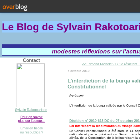
Le Blog de Sylvain Rakotoa
modestes réflexions sur l'actual
Contact
<< Edmond Michelet (1) : le résistant..
7 octobre 2010
L'interdiction de la burqa val
Constitutionnel
(verbatim)
L'interdiction de la burqa validée par le Conseil C
Sylvain Rakotoarison
Pour en savoir
Décision n° 2010-613 DC du 07 octobre 201
plus sur l'auteur...
Loi interdisant la dissimulation du visage dan
Email en tiscali
Le Conseil constitutionnel a été saisi, le 14 s
ou respublica ?
nationale et par le président du Sénat, dans l
alinéa, de la Constitution, de la loi interdisant l