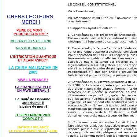
LE CONSEIL CONSTITUTIONNEL,
Vu la Constitution ;
CHERS LECTEURS,
Vu l'ordonnance n° 58-1067 du 7 novembre 1958 
constitutionnel ;
MERCI !
Le rapporteur ayant été entendu ;
PEINE DE MORT :
POUR OU CONTRE ?
1.
Considérant que le président de l'Assemblée n
Conseil constitutionnel la loi interdisant la diss
MES ARTICLES DE FOND
n'invoquent à l'encontre de ce texte aucun grief pa
MES DOCUMENTS
2.
Considérant que l'article 1er de la loi déférée
porter une tenue destinée à dissimuler son visage 
Pour l'application de l'article 1er, l'espace publi
L'INTRICATION QUANTIQUE
lieux ouverts au public ou affectés à un service pub
ET ALAIN ASPECT
s'applique pas si la tenue est prescrite ou a
réglementaires, si elle est justifiée par des rai
LA CRISE MALGACHE DE
elle s'inscrit dans le cadre de pratiques sportiv
traditionnelles » ; que son article 3 prévoit q
2009
l'article 1er est punie de l'amende prévue pour l
VIVE LA FRANCE !
3.
Considérant qu'aux termes de l'article 4 de la 
de 1789 : « La liberté consiste à pouvoir faire tou
LA FRANCE EST-ELLE
des droits naturels de chaque homme n'a de
UN PAYS LIB
É
RAL ?
membres de la Société la jouissance de ces
déterminées que par la loi » ; qu'aux termes de s
que les actions nuisibles à la société. Tout ce
Le Traité de Lisbonne
empêché, et nul ne peut être contraint à faire
autoriserait-il
son article 10 : « Nul ne doit être inquiété pour
la peine de mort ?
manifestation ne trouble pas l'ordre public établi
alinéa du Préambule de la Constitution de 1946
11 SEPTEMBRRE 2001,
domaines, des droits égaux à ceux de l'homme »
COMPLOT ?
4.
Considérant que les articles 1er et 2 de l
l'apparition de pratiques, jusqu'alors exception
BAYROU RELANCE
l'espace public ; que le législateur a estimé 
LE PROGRAMME NU
CL
AIRE
É
danger pour la sécurité publique et méconnaisse
; qu'il a également estimé que les femmes diss