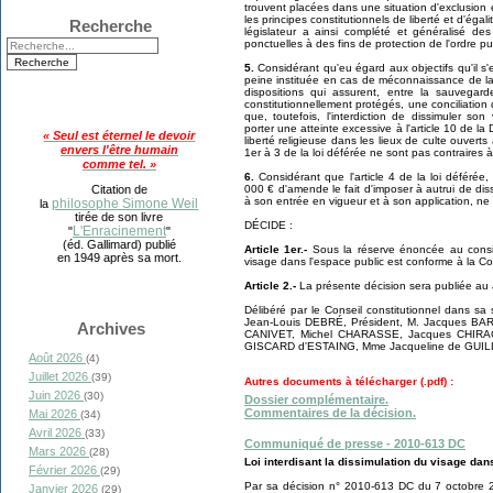
trouvent placées dans une situation d'exclusion 
les principes constitutionnels de liberté et d'égal
Recherche
législateur a ainsi complété et généralisé de
ponctuelles à des fins de protection de l'ordre pub
5.
Considérant qu'eu égard aux objectifs qu'il s'
peine instituée en cas de méconnaissance de la r
dispositions qui assurent, entre la sauvegard
constitutionnellement protégés, une conciliation
que, toutefois, l'interdiction de dissimuler so
porter une atteinte excessive à l'article 10 de la 
« Seul est éternel le devoir
liberté religieuse dans les lieux de culte ouverts 
envers l'être humain
1er à 3 de la loi déférée ne sont pas contraires à 
comme tel. »
6.
Considérant que l'article 4 de la loi déférée
000 € d'amende le fait d'imposer à autrui de dissi
Citation de
à son entrée en vigueur et à son application, ne 
philosophe Simone Weil
la
tirée de son livre
DÉCIDE :
L'Enracinement
"
"
(éd. Gallimard) publié
Article 1er.-
Sous la réserve énoncée au considé
en 1949 après sa mort.
visage dans l'espace public est conforme à la Con
Article 2.-
La présente décision sera publiée au J
Délibéré par le Conseil constitutionnel dans s
Jean-Louis DEBRÉ, Président, M. Jacques B
Archives
CANIVET, Michel CHARASSE, Jacques CHIRA
GISCARD d'ESTAING, Mme Jacqueline de GUIL
Août 2026
(4)
Juillet 2026
(39)
Autres documents à télécharger (.pdf) :
Juin 2026
(30)
Dossier complémentaire.
Commentaires de la décision.
Mai 2026
(34)
Avril 2026
(33)
Communiqué de presse - 2010-613 DC
Mars 2026
(28)
Loi interdisant la dissimulation du visage dan
Février 2026
(29)
Par sa décision n° 2010-613 DC du 7 octobre 20
Janvier 2026
(29)