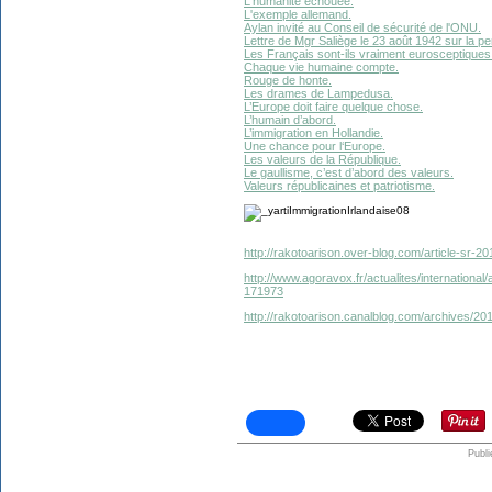
L'humanité échouée.
L'exemple allemand.
Aylan invité au Conseil de sécurité de l'ONU.
Lettre de Mgr Saliège le 23 août 1942 sur la pe
Les Français sont-ils vraiment eurosceptiques
Chaque vie humaine compte.
Rouge de honte.
Les drames de Lampedusa.
L’Europe doit faire quelque chose.
L’humain d’abord.
L’immigration en Hollandie.
Une chance pour l‘Europe.
Les valeurs de la République.
Le gaullisme, c’est d’abord des valeurs.
Valeurs républicaines et patriotisme.
http://rakotoarison.over-blog.com/article-sr-2
http://www.agoravox.fr/actualites/internationa
171973
http://rakotoarison.canalblog.com/archives/2
Publi