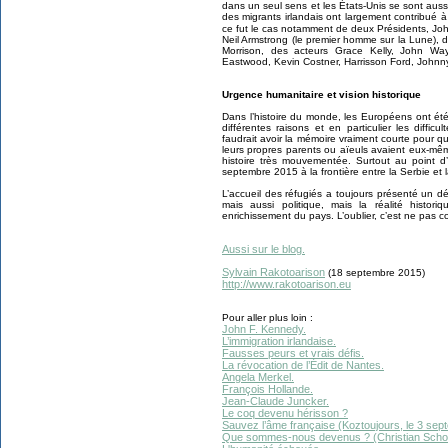
dans un seul sens et les États-Unis se sont aus
des migrants irlandais ont largement contribué à 
ce fut le cas notamment de deux Présidents, J
Neil Armstrong (le premier homme sur la Lune), d
Morrison, des acteurs Grace Kelly, John Wa
Eastwood, Kevin Costner, Harrisson Ford, Johnn
Urgence humanitaire et vision historique
Dans l’histoire du monde, les Européens ont été
différentes raisons et en particulier les diffic
faudrait avoir la mémoire vraiment courte pour qu
leurs propres parents ou aïeuls avaient eux-m
histoire très mouvementée. Surtout au point 
septembre 2015 à la frontière entre la Serbie et 
L’accueil des réfugiés a toujours présenté un d
mais aussi politique, mais la réalité histor
enrichissement du pays. L’oublier, c’est ne pas con
Aussi sur le blog.
Sylvain Rakotoarison
(18 septembre 2015)
http://www.rakotoarison.eu
Pour aller plus loin :
John F. Kennedy.
L’immigration irlandaise.
Fausses peurs et vrais défis.
La révocation de l’Édit de Nantes.
Angela Merkel.
François Hollande.
Jean-Claude Juncker.
Le coq devenu hérisson ?
Sauvez l’âme française (Koztoujours, le 3 sep
Que sommes-nous devenus ? (Christian Schoett