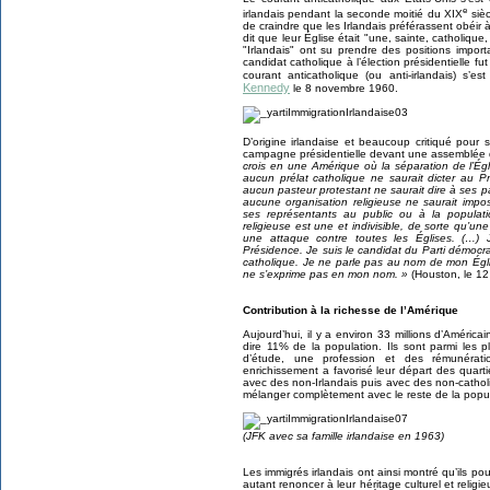
e
irlandais pendant la seconde moitié du XIX
sièc
de craindre que les Irlandais préférassent obéir à 
dit que leur Église était "une, sainte, catholique, 
"Irlandais" ont su prendre des positions impor
candidat catholique à l’élection présidentielle f
courant anticatholique (ou anti-irlandais) s’es
Kennedy
le 8 novembre 1960.
D’origine irlandaise et beaucoup critiqué pou
campagne présidentielle devant une assemblée de
crois en une Amérique où la séparation de l’Ég
aucun prélat catholique ne saurait dicter au Pr
aucun pasteur protestant ne saurait dire à ses 
aucune organisation religieuse ne saurait impo
ses représentants au public ou à la populat
religieuse est une et indivisible, de sorte qu’
une attaque contre toutes les Églises. (…) 
Présidence. Je suis le candidat du Parti démocr
catholique. Je ne parle pas au nom de mon Église
ne s’exprime pas en mon nom. »
(Houston, le 12
Contribution à la richesse de l’Amérique
Aujourd’hui, il y a environ 33 millions d’Américain
dire 11% de la population. Ils sont parmi les 
d’étude, une profession et des rémunérat
enrichissement a favorisé leur départ des quarti
avec des non-Irlandais puis avec des non-cathol
mélanger complètement avec le reste de la popul
(JFK avec sa famille irlandaise en 1963)
Les immigrés irlandais ont ainsi montré qu’ils p
autant renoncer à leur héritage culturel et religi