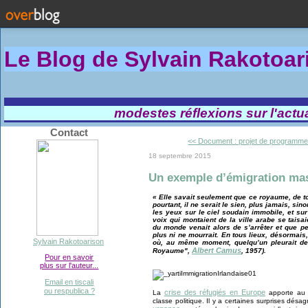
Le Blog de Sylvain Rakotoa
modestes réflexions sur l'actual
Contact
<< Document : projet de programme.
18 septembre 2015
Un exemple d’émigration ma
« Elle savait seulement que ce royaume, de to
pourtant, il ne serait le sien, plus jamais, sinon
les yeux sur le ciel soudain immobile, et sur
voix qui montaient de la ville arabe se taisa
du monde venait alors de s’arrêter et que pers
plus ni ne mourrait. En tous lieux, désormais
Sylvain Rakotoarison
où, au même moment, quelqu’un pleurait de p
Albert Camus
Royaume",
, 1957).
Pour en savoir
plus sur l'auteur...
Email en tiscali
ou respublica ?
crise des réfugiés en Europe
La
apporte au m
classe politique. Il y a certaines surprises désa