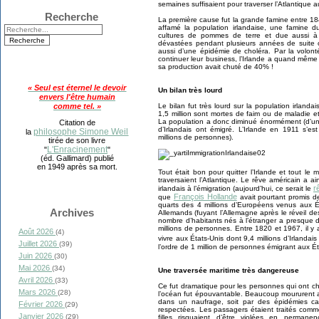
semaines suffisaient pour traverser l’Atlantique a
Recherche
La première cause fut la grande famine entre 1
affamé la population irlandaise, une famine 
cultures de pommes de terre et due aussi à l
dévastées pendant plusieurs années de suite o
aussi d’une épidémie de choléra. Par la volont
continuer leur business, l’Irlande a quand même 
sa production avait chuté de 40% !
« Seul est éternel le devoir
Un bilan très lourd
envers l'être humain
comme tel. »
Le bilan fut très lourd sur la population irlanda
1,5 million sont mortes de faim ou de maladie e
La population a donc diminué énormément (d’un t
Citation de
d’Irlandais ont émigré. L’Irlande en 1911 s’e
philosophe Simone Weil
la
millions de personnes).
tirée de son livre
L'Enracinement
"
"
(éd. Gallimard) publié
en 1949 après sa mort.
Tout était bon pour quitter l’Irlande et tout l
traversaient l’Atlantique. Le rêve américain a a
r
irlandais à l’émigration (aujourd’hui, ce serait le
François Hollande
que
avait pourtant promis de
quarts des 4 millions d’Européens venus aux Ét
Archives
Allemands (fuyant l’Allemagne après le réveil de
nombre d’habitants nés à l’étranger a presque
millions de personnes. Entre 1820 et 1967, il y
Août 2026
(4)
vivre aux États-Unis dont 9,4 millions d’Irlandai
Juillet 2026
(39)
l’ordre de 1 million de personnes émigrant aux Ét
Juin 2026
(30)
Mai 2026
(34)
Une traversée maritime très dangereuse
Avril 2026
(33)
Ce fut dramatique pour les personnes qui ont cho
Mars 2026
(28)
l’océan fut épouvantable. Beaucoup moururent av
dans un naufrage, soit par des épidémies car
Février 2026
(29)
respectées. Les passagers étaient traités comm
Janvier 2026
(29)
filles risquaient d’être violées en permanen