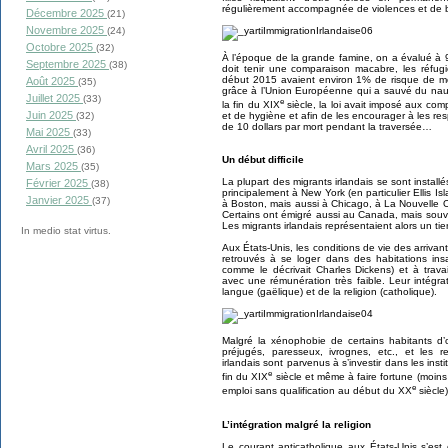
régulièrement accompagnée de violences et de 
Décembre 2025
(21)
Novembre 2025
(24)
Octobre 2025
(32)
À l’époque de la grande famine, on a évalué à 9
Septembre 2025
(38)
doit tenir une comparaison macabre, les réfugi
début 2015 avaient environ 1% de risque de mo
Août 2025
(35)
grâce à l’Union Européenne qui a sauvé du nauf
Juillet 2025
(33)
e
la fin du XIX
siècle, la loi avait imposé aux co
Juin 2025
et de hygiène et afin de les encourager à les re
(32)
de 10 dollars par mort pendant la traversée…
Mai 2025
(33)
Avril 2025
(36)
Un début difficile
Mars 2025
(35)
La plupart des migrants irlandais se sont installé
Février 2025
(38)
principalement à New York (en particulier Ellis I
Janvier 2025
(37)
à Boston, mais aussi à Chicago, à La Nouvelle O
Certains ont émigré aussi au Canada, mais souve
Les migrants irlandais représentaient alors un tie
In medio stat virtus.
Aux États-Unis, les conditions de vie des arrivants 
retrouvés à se loger dans des habitations insa
comme le décrivait Charles Dickens) et à trava
avec une rémunération très faible. Leur intégra
langue (gaëlique) et de la religion (catholique).
Malgré la xénophobie de certains habitants d’o
préjugés, paresseux, ivrognes, etc., et les 
irlandais sont parvenus à s’investir dans les inst
e
fin du XIX
siècle et même à faire fortune (moin
e
emploi sans qualification au début du XX
siècle)
L’intégration malgré la religion
Le courant anticatholique aux États-Unis s’est