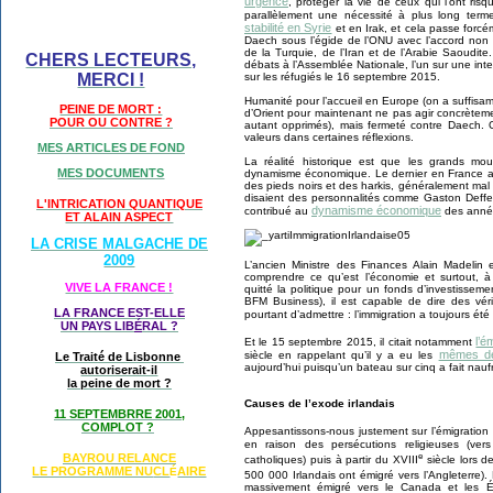
urgence
, protéger la vie de ceux qui l’ont risqu
parallèlement une nécessité à plus long term
stabilité en Syrie
et en Irak, et cela passe forcém
Daech sous l’égide de l’ONU avec l’accord non
de la Turquie, de l’Iran et de l’Arabie Saoudite
CHERS LECTEURS,
débats à l’Assemblée Nationale, l’un sur une int
sur les réfugiés le 16 septembre 2015.
MERCI !
Humanité pour l’accueil en Europe (on a suffisam
PEINE DE MORT :
d’Orient pour maintenant ne pas agir concrèteme
POUR OU CONTRE ?
autant opprimés), mais fermeté contre Daech. O
valeurs dans certaines réflexions.
MES ARTICLES DE FOND
La réalité historique est que les grands mou
MES DOCUMENTS
dynamisme économique. Le dernier en France a eu
des pieds noirs et des harkis, généralement mal a
disaient des personnalités comme Gaston Deffer
L'INTRICATION QUANTIQUE
dynamisme économique
contribué au
des anné
ET ALAIN ASPECT
LA CRISE MALGACHE DE
2009
L’ancien Ministre des Finances Alain Madelin e
comprendre ce qu’est l’économie et surtout, à 
VIVE LA FRANCE !
quitté la politique pour un fonds d’investissemen
BFM Business), il est capable de dire des vér
LA FRANCE EST-ELLE
pourtant d’admettre : l’immigration a toujours été
UN PAYS LIB
É
RAL ?
l’é
Et le 15 septembre 2015, il citait notamment
mêmes dé
siècle en rappelant qu’il y a eu les
Le Traité de Lisbonne
aujourd’hui puisqu’un bateau sur cinq a fait naufr
autoriserait-il
la peine de mort ?
Causes de l’exode irlandais
11 SEPTEMBRRE 2001,
COMPLOT ?
Appesantissons-nous justement sur l’émigration
en raison des persécutions religieuses (vers
e
BAYROU RELANCE
catholiques) puis à partir du XVIII
siècle lors de
LE PROGRAMME NU
CL
AIRE
É
500 000 Irlandais ont émigré vers l’Angleterre).
massivement émigré vers le Canada et les Éta