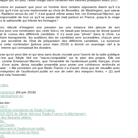
lippe qui, en plus, l’avait fustigé dans certaines des tribunes politiques avant 2017.
, notons en passant que pour un homme dont certains opposants disent qu’il n’a
ir, qu’il n’est qu’une marionnette au choix de Bruxelles, de Washington, que sais-je
 Raéliens venus du ciel ?, il est quand même assez fort, cet Emmanuel Macron, qui
esponsable de tout ce qu’il se passe (de mal) partout en France, jusqu’à la neige
u la salmonelle qui infeste les fromages !
donc ridicule d’imaginer une pression sur une instance très jalouse de son
e pour une nomination qui, cette fois-ci, ne faisait pas beaucoup de doute quand
t le cursus des différents candidats. Il n’y avait pas "photo" dans le choix. La
tant transparente, les auditions des six candidats sont accessibles, chacun peut
 par soi-même de l’état de préparation des différents candidats. La survenue
de cette nomination (prévue pour mars 2019) a donné un avantage clef à la
 interne qui connaissait les dossiers.
ose qu’on peut dire et qui sera sans doute cruciale pour l’avenir de la radio publique
 c’est que Sibyle Veil est "macro-compatible" sur le plan des projets. Elle est
, comme Emmanuel Macron, que l’ensemble de l’audiovisuel public français, d’une
 d’une autre, devra travailler ensemble pour porter une cohérence renforcée et
aire :
« Ma conviction est que Radio France n’a d’autre choix que de travailler avec
entreprises de l’audiovisuel public en vue de créer des marques fortes. »
(11 avril
est cela l’essentiel.
e blog.
kotoarison
(04 juin 2018)
.rakotoarison.eu
us loin :
ron ?
l nommée présidente de Radio France.
018-2023 de Sibyle Veil pour Radio France (à télécharger).
 des flagrants délires.
tta.
un Chung.
tterrand et l’audiovisuel public.
musicale en Corée du Nord.
ck.