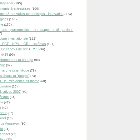
dagascar
(195)
nomie & entreprises
(190)
ence & nouvelles technologies - innovation
(174)
igions
(165)
té
(132)
traits - personnalités - hommages ou disparitions
7)
tique internationale
(122)
- PCF - NPA - LCR - extrêmes
(121)
sie et pays de l'ex-URSS
(96)
id-19
(90)
ironnement et énergie
(88)
ique
(87)
herche scientifique
(78)
ts divers et "people"
(73)
 - la Présidence d'Obama
(68)
omobile
(66)
islatives 2007
(60)
rique
(54)
ne
(47)
e
(40)
mour
(37)
ernet
(35)
ue Agoravox
(30)
éo
(24)
sonnel
(23)
ias
(22)