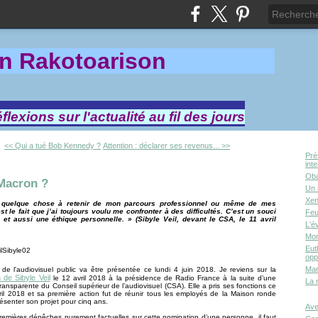
in Rakotoa
rison
lexions sur l'actualité au fil des jours
<< Qui a tué Bob Kennedy ?
Attention : déclarer ses revenus... >>
Pré
int
Oba
Macron ?
Un 
Xen
a quelque chose à retenir de mon parcours professionnel ou même de mes
st le fait que j’ai toujours voulu me confronter à des difficultés. C’est un souci
Feu
 et aussi une éthique personnelle. » (Sibyle Veil, devant le CSA, le 11 avril
L'é
Mor
Eut
opp
Mar
de l'audiovisuel public va être présentée ce lundi 4 juin 2018. Je reviens sur la
 de Sibyle Veil
le 12 avril 2018 à la présidence de Radio France à la suite d’une
La 
ransparente du Conseil supérieur de l’audiovisuel (CSA). Elle a pris ses fonctions ce
ril 2018 et sa première action fut de réunir tous les employés de la Maison ronde
résenter son projet pour cinq ans.
Ave
remières dépêches purement factuelles sur cette nomination d’une personne, il faut