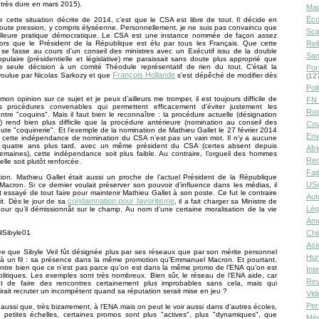
 très dure en mars 2015).
Ma
Éco
 cette situation décrite de 2014, c’est que le CSA est libre de tout. Il décide en
oute pression, y compris élyséenne. Personnellement, je ne suis pas convaincu que
Sci
eilleure pratique démocratique. Le CSA est une instance nommée de façon assez
alors que le Président de la République est élu par tous les Français. Que cette
Rel
 se fasse au cours d’un conseil des ministres avec un Exécutif issu de la double
San
populaire (présidentielle et législative) me paraissait sans doute plus approprié que
te seule décision à un comité Théodule représentatif de rien du tout. C’était la
Por
François Hollande
voulue par Nicolas Sarkozy et que
s’est dépêché de modifier dès
(12
Poli
mon opinion sur ce sujet et je peux d’ailleurs me tromper, il est toujours difficile de
FN 
s procédures convenables qui permettent efficacement d’éviter justement les
Rus
entre "coquins". Mais il faut bien le reconnaître : la procédure actuelle (désignation
 rend bien plus difficile que la procédure antérieure (nomination au conseil des
Cov
toute "coquinerie". Et l’exemple de la nomination de Mathieu Gallet le 27 février 2014
Env
 cette indépendance de nomination du CSA n’est pas un vain mot. Il n’y a aucune
 quatre ans plus tard, avec un même président du CSA (certes absent depuis
Afr
maines), cette indépendance soit plus faible. Au contraire, l’orgueil des hommes
Rec
elle soit plutôt renforcée.
Fai
xion. Mathieu Gallet était aussi un proche de l’actuel Président de la République
USA
cron. Si ce dernier voulait préserver son pouvoir d’influence dans les médias, il
ôt essayé de tout faire pour maintenir Mathieu Gallet à son poste. Ce fut le contraire
Aut
condamnation pour favoritisme
ait. Dès le jour de sa
, il a fait charger sa Ministre de
Lég
pour qu’il démissionnât sur le champ. Au nom d’une certaine moralisation de la vie
Amé
Chi
Asi
idée que Sibyle Veil fût désignée plus par ses réseaux que par son mérite personnel
Hu
u’à un fil : sa présence dans la même promotion qu’Emmanuel Macron. Et pourtant,
montre bien que ce n’est pas parce qu’on est dans la même promo de l’ENA qu’on est
Int
litiques. Les exemples sont très nombreux. Bien sûr, le réseau de l’ENA aide, car
Rev
t de faire des rencontres certainement plus improbables sans cela, mais qui
 irait recruter un incompétent quand sa réputation serait mise en jeu ?
Vid
Per
e aussi que, très bizarrement, à l’ENA mais on peut le voir aussi dans d’autres écoles,
petites échelles, certaines promos sont plus "actives", plus "dynamiques", que
Méd