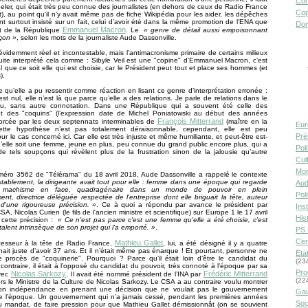
Con
peler, qui était très peu connue des journalistes (en dehors de ceux de Radio France
Cop
, au point qu’il n’y avait même pas de fiche Wikipédia pour les aider, les dépêches
nt surtout insisté sur un fait, celui d’avoir été dans la même promotion de l’ENA que
Don
Emmanuel Macron
nt de la République
. Le
« genre de détail aussi empoisonnant
çon »
, selon les mots de la journaliste Aude Dassonville.
 évidemment réel et incontestable, mais l’antimacronisme primaire de certains milieux
uite interprété cela comme : Sibyle Veil est une "copine" d’Emmanuel Macron, c’est
 que ce soit elle qui est choisie, car le Président peut tout et place ses hommes (et
).
e qu’elle a pu ressentir comme réaction en lisant ce genre d’interprétation erronée :
est nul, elle n’est là que parce qu’elle a des relations. Je parle de relations dans le
u, sans autre connotation. Dans une République qui a souvent été celle des
et des "coquins" (l’expression date de Michel Poniatowski au début des années
François Mitterrand
forcée par les deux septennats interminables de
(maître en la
Eur
cette hypothèse n’est pas totalement déraisonnable, cependant, elle est peu
Pré
ur le cas concerné ici. Car elle est très injuste et même humiliante, et peut-être est-
qu’elle soit une femme, jeune en plus, peu connue du grand public encore plus, qui a
Pol
 de tels soupçons qui révèlent plus de la frustration sinon de la jalousie qu’autre
Cult
Mor
méro 3562 de "Télérama" du 18 avril 2018, Aude Dassonville a rappelé le contexte
stablement, la dirigeante avait tout pour elle : femme dans une époque qui regarde
Aud
 machisme en face, quadragénaire dans un monde de pouvoir en plein
Pol
ent, directrice déléguée respectée de l'entreprise dont elle briguait la tête, auteur
 d'une rigoureuse précision. »
. Ce à quoi a répondu par avance le président par
Inst
SA, Nicolas Curien (le fils de l'ancien ministre et scientifique) sur Europe 1 le 17 avril
Hist
 cette précision :
« Ce n'est pas parce c'est une femme qu'elle a été choisie, c'est
talent intrinsèque de son projet qui l'a emporté. »
.
PS 
Cen
Mathieu Gallet
esseur à la tête de Radio France,
, lui, a été désigné il y a quatre
enait juste d’avoir 37 ans. Et il n’était même pas énarque ! Et pourtant, personne ne
Éta
ce procès de "coquinerie". Pourquoi ? Parce qu’il était loin d’être le candidat du
(23
 contraire, il était à l’opposé du candidat du pouvoir, très connoté à l’époque par sa
Pro
Nicolas Sarkozy
Frédéric Mitterrand
avec
. Il avait été nommé président de l’INA par
(22
lors le Ministre de la Culture de Nicolas Sarkozy. Le CSA a au contraire voulu montrer
n indépendance en prenant une décision que ne voulait pas le gouvernement
Gau
 de l’époque. Un gouvernement qui n’a jamais cessé, pendant les premières années
Soc
 mandat, de faire pression pour que Mathieu Gallet démissionnât (on se souvient