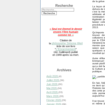
de la grève
Recherche
La leçon de
dehors de t
c’est la m
arbitraire 
nomination
légitimité 
laisser cet
procédure 
2013.
« Seul est éternel le devoir
envers l'être humain
Qu’importe 
comme tel. »
trouver de
collusions 
par le CSA)
Citation de
ministres) 
philosophe Simone Weil
la
montre que
tirée de son livre
raison que
L'Enracinement
"
"
quelques se
(éd. Gallimard) publié
voudrait qu’
en 1949 après sa mort.
Autre réfle
Emmanuel Ma
aurait plut
qui a été f
la Culture 
Archives
publique.
Août 2026
(4)
Juillet 2026
(39)
En fait, l’
Juin 2026
(30)
ne tient q
l’histoire 
Mai 2026
(34)
des amis po
Avril 2026
(33)
cela perme
aujourd’hui
Mars 2026
(28)
Février 2026
(29)
Il se trouv
et même à 
Janvier 2026
(29)