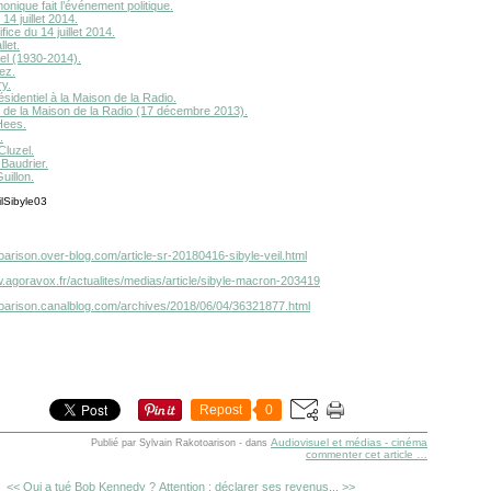
onique fait l’événement politique.
14 juillet 2014.
ifice du 14 juillet 2014.
let.
el (1930-2014).
ez.
ry.
identiel à la Maison de la Radio.
 de la Maison de la Radio (17 décembre 2013).
Hees.
.
Cluzel.
Baudrier.
uillon.
toarison.over-blog.com/article-sr-20180416-sibyle-veil.html
w.agoravox.fr/actualites/medias/article/sibyle-macron-203419
otoarison.canalblog.com/archives/2018/06/04/36321877.html
Repost
0
Audiovisuel et médias - cinéma
Publié par Sylvain Rakotoarison
-
dans
commenter cet article
…
<< Qui a tué Bob Kennedy ?
Attention : déclarer ses revenus... >>