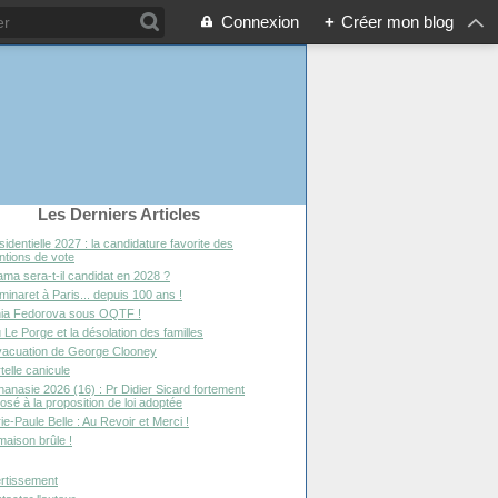
Connexion
+
Créer mon blog
Les Derniers Articles
sidentielle 2027 : la candidature favorite des
entions de vote
ma sera-t-il candidat en 2028 ?
minaret à Paris... depuis 100 ans !
ia Fedorova sous OQTF !
 Le Porge et la désolation des familles
vacuation de George Clooney
telle canicule
hanasie 2026 (16) : Pr Didier Sicard fortement
osé à la proposition de loi adoptée
ie-Paule Belle : Au Revoir et Merci !
maison brûle !
rtissement