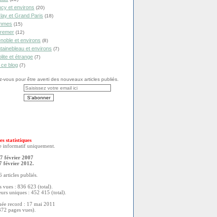
cy et environs
(20)
lay et Grand Paris
(18)
mmes
(15)
remer
(12)
noble et environs
(8)
tainebleau et environs
(7)
olite et étrange
(7)
 ce blog
(7)
vous pour être averti des nouveaux articles publiés.
es statistiques
re informatif uniquement.
7 février 2007
7 février 2012.
 articles publiés.
 vues : 836 623 (total).
eurs uniques : 452 415 (total).
née record : 17 mai 2011
372 pages vues).