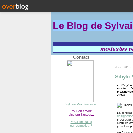
Le Blog de Sylva
modestes réf
Contact
4 juin 2018
Sibyle 
« S’il y 
études, c’e
d’exigence
2018).
Sylvain Rakotoarison
Pour en savoir
La réforme 
plus sur l'auteur...
désignation
procédure t
Email en tiscali
lundi 16 av
ou respublica ?
pour leur p
Après les p