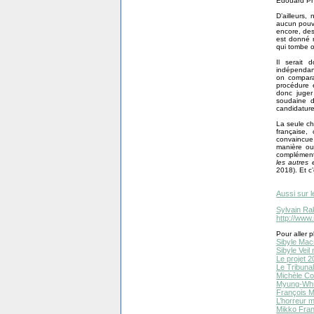
Édouard Phi
D’ailleurs
aucun pouvo
encore, des
est donné r
qui tombe o
Il serait 
indépendanc
on comparai
procédure é
donc juger
soudaine 
candidature
La seule ch
française,
convaincue
manière ou
complément
les autres 
2018). Et c’
Aussi sur l
Sylvain Ra
http://www
Pour aller pl
Sibyle Mac
Sibyle Vei
Le projet 2
Le Tribunal
Michèle Co
Myung-Wh
François Mi
L’horreur 
Mikko Fran