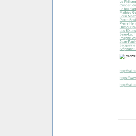
Le Philharm
Concert du 
Le feu d’art
Mathieu Gal
Lorin Maaz
Pierre Boul
Pierre Hen
Humour prés
Les 50 ans
Jean-Luc 
Philippe Val
Jean-Paul 
Jacqueline 
Stéphane G
http://rako
https://ww
http://rak