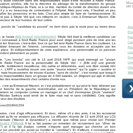
pu aussi chercher dans ses responsabilités avant d’être recrutée à Radio France.
Mois
sieurs années, elle fut la directrice du pilotage de la transformation du groupe
(89 
ublique-Hôpitaux de Paris, et à ce titre, membre du comité de direction durant une
il y a eu beaucoup de contestation à l’hôpital. Mais pour cela, il faudrait un peu
ître les personnes et les faits. C’est plus simple de faire de l’antimacronisme. Et
est pas à Sibyle Veil que ces militants en veulent, c’est à Emmanuel Macron. Elle
 vecteur de leur humeur, de leur colère.
 procès de "candidate du pouvoir" ne tient donc pas la route pour au moins deux
Ago
Ema
déjà évoqué précédemment
, je l’avais
. Sibyle Veil était la meilleure candidate car
Pap
i connaissait à fond Radio France pour avoir dirigé pendant près de trois ans les
Can
t les finances, c’est-à-dire, tout ce qui fait tenir Radio France dans les coulisses. La
idate émanant de l’interne, connaissant tous les dossiers et acceptée par les
Plu
 place. Et indépendamment de cette expérience, une personnalité et un parcours
Les
ondent pleinement au poste.
Goo
e, "Les Inrocks" ont cité le 13 avril 2018 l’AFP qui avait interrogé un "ancien
Une
 de Radio France sur la personnalité de Sibyle Veil :
« [Elle est] une grande
elle, terriblement travailleuse, très calme et déterminée, avec une fibre sociale très
Oba
 »
. L’AFP a toutefois trouvé une autre "source interne" qui l’a jugée
« austère et
Wik
, mais heureusement de trouver d’autres "sons de cloche", c’est normal que lorsqu’il
s responsabilités dans un groupe de 4 000 salariés, un dirigeant qui agit et décide
iter des ressentiments chez certains d’entre eux.
 c’est qu’Emmanuel Macron, et c’est probablement ce qui peut le faire détester par
ne franche de la gauche revendicative, est un Président de la République qui
aiment se comporter comme un manager et un chef d’entreprise (j’écris "vraiment"
icolas Sarkozy avait tenté de le faire mais mal et sans crédibilité). Cela signifie
l veut des résultats.
otive, c’est d’agir efficacement. Et donc, même s’il a des amis, il ne les recruterait
nsait qu’ils ne seraient pas efficaces. La diffusion récente (le 12 avril 2018 sur LCI)
entaire ("Macron le dynamiteur") a montré que même pour choisir son Premier
douard Philippe
), il lui a fait passer un entretien de recrutement (un "dîner de
t") et il l’a fait évaluer, comme n’importe quel manager qui cherche un bon
ur (un procédé qui aurait pu humilier le "candidat"). Et d’ailleurs, il connaissait peu