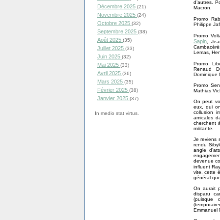
d’autres. P
Décembre 2025
(21)
Macron.
Novembre 2025
(24)
Promo Rab
Octobre 2025
(32)
Philippe Jaf
Septembre 2025
(38)
Promo Volt
Août 2025
(35)
Sapin
, Jea
Cambacérè
Juillet 2025
(33)
Lemas, Henr
Juin 2025
(32)
Promo Libe
Mai 2025
(33)
Renaud Dut
Avril 2025
(36)
Dominique 
Mars 2025
(35)
Promo Seng
Février 2025
(38)
Mathias Vich
Janvier 2025
(37)
On peut voi
eux, qui o
collusion 
In medio stat virtus.
amicales da
cherchent à
militante.
Je reviens 
rendu Sibyl
angle d’att
engagement 
devenue con
influent R
vite, cette 
général que
On aurait 
disparu ca
(puisque 
(temporair
Emmanuel Ma