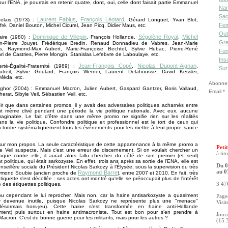
our l’ENA, je pourrais en retenir quatre, dont, oui, celle dont faisait partie Emmanuel
Nan
Sac
Laurent Fabius
François Léotard
elais (1973) :
,
, Gérard Longuet, Yvan Blot,
Fe
fré, Daniel Bouton, Michel Cicurel, Jean Picq, Didier Maus, etc.
Out
Dominique de Villepin
Ségolène Royal
Michel
aire (1980) :
, François Hollande,
,
Gre
n-Pierre Jouyet, Frédérique Bredin, Renaud Donnadieu de Vabres, Jean-Marie
s, Raymond-Max Aubert, Marie-Françoise Bechtel, Sylvie Hubac, Pierre-René
Fon
i de Castries, Pierre Mongin, Stanislas Lefebvre de Laboulaye, etc.
Ins
Jean-François Copé
Nicolas Dupont-Aignan
rté-Égalité-Fraternité (1989) :
,
,
Sur
reil, Sylvie Goulard, François Werner, Laurent Delahousse, David Kessler,
Méda, etc.
Abonnez-
hor (2004) : Emmanuel Macron, Julien Aubert, Gaspard Gantzer, Boris Vallaud,
Email
erat, Sibyle Veil, Sébastien Veil, etc.
r que dans certaines promos, il y avait des adversaires politiques acharnés entre
nt même clivé pendant une période la vie politique nationale. Avec eux, aucune
imaginable. Le fait d’être dans une même promo ne signifie rien sur les réalités
ns la vie politique. Confondre politique et professionnel est le tort de ceux qui
 tordre systématiquement tous les événements pour les mettre à leur propre sauce
sur mon propos. La seule caractéristique de cette appartenance à la même promo a
Petit
e Veil suspecte. Mais c’est une erreur de discernement. Si on voulait chercher un
à tit
aque contre elle, il aurait alors fallu chercher du côté de son premier (et seul)
politique, qui était sarkozyste. En effet, trois ans après sa sortie de l’ENA, elle est
Du 0
seillère sociale du Président Nicolas Sarkozy à l’Élysée, sous la supervision du très
au 0
Raymond Barre
aymond Soubie (ancien proche de
), entre 2007 et 2010. En fait, très
étiquette s'est décollée : ses actes ont montré qu'elle se préoccupait plus de l'intérêt
 des étiquettes politiques.
3 476
pu cependant le lui reprocher. Mais non, car la haine antisarkozyste a quasiment
Pages
r devenue inutile, puisque Nicolas Sarkozy ne représente plus une "menace"
Visit
désormais hors-jeu). Cette haine s’est transformée en haine anti-Hollande
ement) puis surtout en haine antimacroniste. Tout est bon pour s’en prendre à
Jour
cron. C’est de bonne guerre pour les militants, mais pour les autres ?
(15 