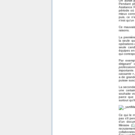
On aurait 
Pendant plu
Assitance P
période où 
mieux conna
puis, ce n’
n’est qu’un
Ce mauvais
raisons.
La première
la seule qu
opérations e
seule cand
équipes en
qui corresp
Par exempl
dirigeant"
professionn
importante.
cassante »
a de grande
puisse susc
La seconde,
une certai
souhaite vr
parce que N
surtout qu’i
Ce qui le m
pas s’il pe
d’un docum
É
Ministre (
recrutemen
collaborate