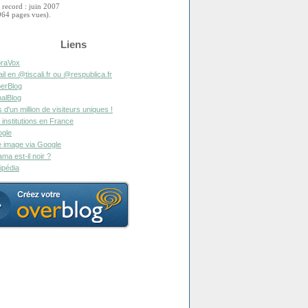
 record : juin 2007
964 pages vues).
Liens
raVox
il en @tiscali.fr ou @respublica.fr
erBlog
alBlog
s d'un million de visiteurs uniques !
 institutions en France
gle
 image via Google
ma est-il noir ?
ipédia