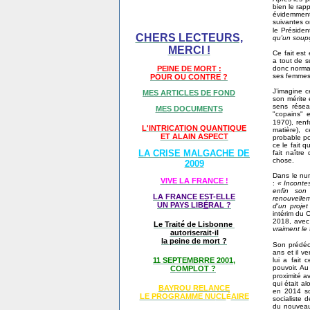
bien le rap
évidemment)
suivantes o
le Préside
CHERS LECTEURS,
qu'un soup
MERCI !
Ce fait est
a tout de s
donc normal
PEINE DE MORT :
ses femmes
POUR OU CONTRE ?
J’imagine c
MES ARTICLES DE FOND
son mérite 
sens résea
MES DOCUMENTS
"copains" 
1970), ren
L'INTRICATION QUANTIQUE
matière), 
ET ALAIN ASPECT
probable po
ce le fait 
LA CRISE MALGACHE DE
fait naître
chose.
2009
Dans le nu
VIVE LA FRANCE !
:
« Inconte
enfin son
LA FRANCE EST-ELLE
renouvellem
UN PAYS LIB
É
RAL ?
d'un projet
intérim du C
2018, avec
Le Traité de Lisbonne
vraiment le 
autoriserait-il
la peine de mort ?
Son prédéc
ans et il v
lui a fait 
11 SEPTEMBRRE 2001,
pouvoir. Au
COMPLOT ?
proximité 
qui était a
BAYROU RELANCE
en 2014 so
LE PROGRAMME NU
CL
AIRE
É
socialiste
du nouveau