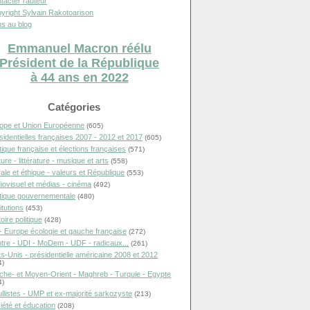
tacter l'auteur
yright Sylvain Rakotoarison
s au blog
Emmanuel Macron réélu
Président de la République
à 44 ans en 2022
Catégories
ope et Union Européenne
(605)
sidentielles françaises 2007 - 2012 et 2017
(605)
itique française et élections françaises
(571)
ure - littérature - musique et arts
(558)
ale et éthique - valeurs et République
(553)
iovisuel et médias - cinéma
(492)
itique gouvernementale
(480)
itutions
(453)
oire politique
(428)
- Europe écologie et gauche française
(272)
tre - UDI - MoDem - UDF - radicaux...
(261)
ts-Unis - présidentielle américaine 2008 et 2012
4)
che- et Moyen-Orient - Maghreb - Turquie - Egypte
4)
llistes - UMP et ex-majorité sarkozyste
(213)
iété et éducation
(208)