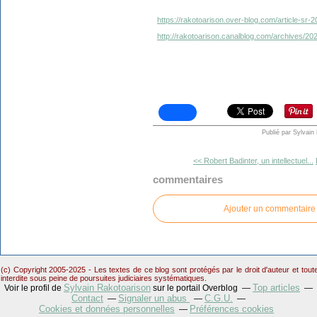
https://rakotoarison.over-blog.com/article-sr
http://rakotoarison.canalblog.com/archives/2
Publié par Sylvain
<< Robert Badinter, un intellectuel...
commentaires
Ajouter un commentaire
(c) Copyright 2005-2025 - Les textes de ce blog sont protégés par le droit d'auteur et tou
interdite sous peine de poursuites judiciaires systématiques.
Sylvain Rakotoarison
Top articles
Voir le profil de
sur le portail Overblog
Contact
Signaler un abus
C.G.U.
Cookies et données personnelles
Préférences cookies