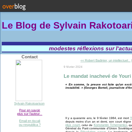
Le Blog de Sylvain Rakotoa
modestes réflexions sur l'actual
Contact
<< Robert Badinter, un intellectuel...
9 février 2024
Le mandat inachevé de Your
« En somme, la preuve est faite qu'un excès
instabilité. » (Georges Bortoli, journaliste d'An
Sylvain Rakotoarison
Pour en savoir
plus sur l'auteur...
Y
Il y a quarante ans, le 9 février 1984, est mort
Email en tiscali
depuis moins d'un an et demi, son court règne 
ou respublica ?
plus court
Konstantin Tchernenko
, celui de
, q
Général du Parti communiste d'Union Soviétique
Révolution russe
depuis la
. Le lendemain, le