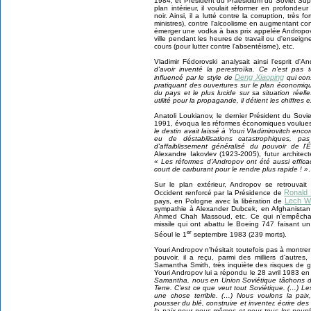
1984, et Président du Praesidium du Soviet Sup
plan intérieur, il voulait réformer en profondeur
noir. Ainsi, il a lutté contre la corruption, très fo
ministres), contre l'alcoolisme en augmentant con
émerger une vodka à bas prix appelée Andropovk
ville pendant les heures de travail ou d'enseigne
cours (pour lutter contre l'absentéisme), etc.
Vladimir Fédorovski analysait ainsi l'esprit d'
d'avoir inventé la perestroïka. Ce n'est pas 
Deng Xiaoping
influencé par le style de
qui cons
pratiquant des ouvertures sur le plan économiq
du pays et le plus lucide sur sa situation réell
utilité pour la propagande, il détient les chiffres 
Anatoli Loukianov, le dernier Président du S
1991, évoqua les réformes économiques voulues
le destin avait laissé à Youri Vladimirovitch en
eu de déstabilisations catastrophiques, pas
d'affaiblissement généralisé du pouvoir de l'É
Alexandre Iakovlev (1923-2005), futur architecte
« Les réformes d’Andropov ont été aussi effica
court de carburant pour le rendre plus rapide ! »
.
Sur le plan extérieur, Andropov se retrouvait
Ronald
Occident renforcé par la Présidence de
Lech W
pays, en Pologne avec la libération de
sympathie à Alexander Dubcek, en Afghanista
Ahmed Chah Massoud, etc. Ce qui n'empêchait
missile qui ont abattu le Boeing 747 faisant u
er
Séoul le 1
septembre 1983 (239 morts).
Youri Andropov n'hésitait toutefois pas à montrer
pouvoir, il a reçu, parmi des milliers d'autre
Samantha Smith, très inquiète des risques de gu
Youri Andropov lui a répondu le 28 avril 1983 en 
Samantha, nous en Union Soviétique tâchons de t
Terre. C’est ce que veut tout Soviétique. (…) Le
une chose terrible. (…) Nous voulons la paix
pousser du blé, construire et inventer, écrire de
la paix pour nous-mêmes et pour tous les peupl