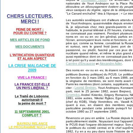
nationales de Youri Andropov sur la Place 
découlera un découragement évident du peuple 
vieux caciques du régime, signe de la déliquesc
"Le Canard enchaîné" titra à l'époque :
« Le tri
CHERS LECTEURS,
Les autorités soviétiques ont d'ailleurs attendu
MERCI !
de Youri Andropov, quasi-invisible depuis envir
là, je séjournais chez mes grands-parents et
PEINE DE MORT :
habitude, le journal télévisé à 20 heures, s'amus
POUR OU CONTRE ?
ne connaissait pas vraiment. Pendant plusieurs j
noms en -ov ou en -ev (en général, parfois en 
MES ARTICLES DE FOND
l'écran, annonçaient leurs noms et fonctions, 
père qui, comme sa femme, considérait la Russie
et surtout, vers le grand froid (avec port de 
MES DOCUMENTS
passionné, ou plutôt, fasciné par ces jeux de
nucléaire quand même, et même le plus grand a
L'INTRICATION QUANTIQUE
aussi mystérieux dont on ne connaissait pas les 
ET ALAIN ASPECT
à tel point qu'il y avait des kremlinologues, don
Carrère d'Encausse
Alexandre Adler
et
.
LA CRISE MALGACHE DE
2009
Des noms en -ov ou en -ev, ils étaient nombreux. 
politburo (bureau politique) du PCUS. Le politbu
VIVE LA FRANCE !
en fonction du 3 mars 1981 au 6 mars 1986, pen
la vingtaine de membres, six sont morts avant l
LA FRANCE EST-ELLE
Parmi les membres (dont certains, suppléants, so
Leonid Brejnev
UN PAYS LIB
É
RAL ?
citer :
, Youri Andropov, Konstant
parti, mort le 25 janvier 1982, avant Brejnev),
Gromyko
, Andreï Kirienko, Grigory Romanov, Nik
Le Traité de Lisbonne
1981, entre autres, Nikolaï Ryjkov, Egor Ligat
autoriserait-il
(chef du KGB), Vitaly Vorotnikov, etc. Vassili
la peine de mort ?
quant à eux, en étaient des membres supplé
particulière pendant cette période puisqu'il f
11 SEPTEMBRRE 2001,
octobre 1980 au 27 septembre 1985.
COMPLOT ?
Revenons un peu en arrière. La Russie depuis l
particulièrement stable. Noyautant tout l'appareil
BAYROU RELANCE
le PCUS était l'organe décisionnel majeur. Son p
LE PROGRAMME NU
CL
AIRE
É
le politburo du comité central, et le chef supr
1982, il y en a eu peu dans toute l'histoire de 