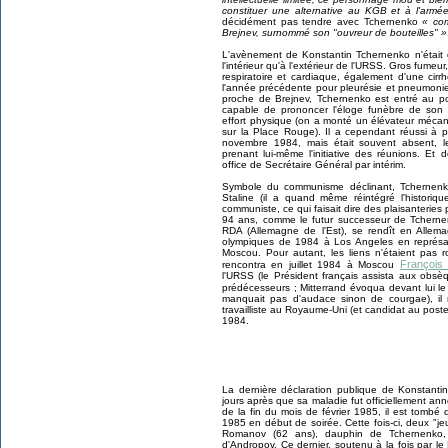
constituer une alternative au KGB et à l'armé
décidément pas tendre avec Tchernenko
« co
Brejnev, surnommé son
"
ouvreur de bouteilles
"
»
L'avènement de Konstantin Tchernenko n'était d
l'intérieur qu'à l'extérieur de l'URSS. Gros fumeur,
respiratoire et cardiaque, également d'une cirrh
l'année précédente pour pleurésie et pneumonie
proche de Brejnev, Tchernenko est entré au po
capable de prononcer l'éloge funèbre de son
effort physique (on a monté un élévateur mécani
sur la Place Rouge). Il a cependant réussi à pa
novembre 1984, mais était souvent absent, le 
prenant lui-même l'initiative des réunions. Et 
office de Secrétaire Général par intérim.
Symbole du communisme déclinant, Tchernenko
Staline (il a quand même réintégré l'historiq
communiste, ce qui faisait dire des plaisanterie
94 ans, comme le futur successeur de Tchernenk
RDA (Allemagne de l'Est), se rendît en Allema
olympiques de 1984 à Los Angeles en représa
Moscou. Pour autant, les liens n'étaient pas
François 
rencontra en juillet 1984 à Moscou
l'URSS (le Président français assista aux obs
prédécesseurs ; Mitterrand évoqua devant lui le
manquait pas d'audace sinon de courgae), il r
travailliste au Royaume-Uni (et candidat au post
1984.
La dernière déclaration publique de Konstantin
jours après que sa maladie fut officiellement ann
de la fin du mois de février 1985, il est tombé
1985 en début de soirée. Cette fois-ci, deux
"je
Romanov (62 ans), dauphin de Tchernenko, 
d'Andropov. Ce dernier, soutenu à la fois par le 