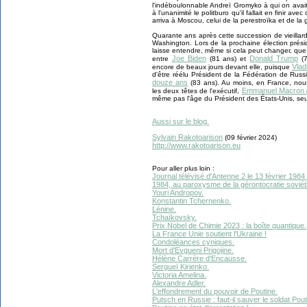
l'indéboulonnable Andreï Gromyko à qui on avait
à l'unanimité le politburo qu'il fallait en finir av
arriva à Moscou, celui de la perestroïka et de la 
Quarante ans après cette succession de vieillard
Washington. Lors de la prochaine élection prés
laisse entendre, même si cela peut changer, que 
Joe Biden
Donald Trump
entre
(81 ans) et
(7
Vlad
encore de beaux jours devant elle, puisque
d'être réélu Président de la Fédération de Russ
douze ans
(83 ans). Au moins, en France, nou
Emmanuel Macron
les deux têtes de l'exécutif,
même pas l'âge du Président des États-Unis, se
Aussi sur le blog.
Sylvain Rakotoarison
(09 février 2024)
http://www.rakotoarison.eu
Pour aller plus loin :
Journal télévisé d'Antenne 2 le 13 février 1984
1984, au paroxysme de la gérontocratie soviét
Youri Andropov.
Konstantin Tchernenko.
Lénine.
Tchaïkovsky.
Prix Nobel de Chimie 2023 : la boîte quantique.
La France Unie soutient l'Ukraine !
Condoléances cyniques.
Mort d'Evgueni Prigojine.
Hélène Carrère d'Encausse.
Sergueï Kirienko.
Victoria Amelina.
Alexandre Adler.
L'effondrement du pouvoir de Poutine.
Putsch en Russie : faut-il sauver le soldat Pout