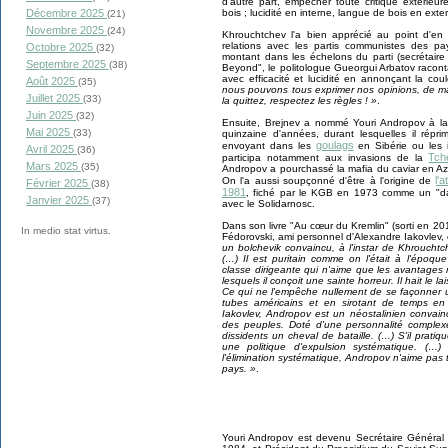
d'autre part, empêcher toute critique extérieu
Décembre 2025
bois ; lucidité en interne, langue de bois en exte
(21)
Novembre 2025
(24)
Khrouchtchev l'a bien apprécié au point d'en
relations avec les partis communistes des pa
Octobre 2025
(32)
montant dans les échelons du parti (secrétaire
Septembre 2025
(38)
Beyond", le politologue Gueorgui Arbatov racont
avec efficacité et lucidité en annonçant la cou
Août 2025
(35)
nous pouvons tous exprimer nos opinions, de m
Juillet 2025
(33)
la quittez, respectez les règles ! »
.
Juin 2025
(32)
Ensuite, Brejnev a nommé Youri Andropov à la
Mai 2025
(33)
quinzaine d'années, durant lesquelles il répri
goulags
envoyant dans les
en Sibérie ou les i
Avril 2025
(36)
Tch
participa notamment aux invasions de la
Mars 2025
(35)
Andropov a pourchassé la mafia du caviar en A
l'
On l'a aussi soupçonné d'être à l'origine de
Février 2025
(38)
1981
, fiché par le KGB en 1973 comme un "dan
Janvier 2025
(37)
avec le Solidarnosc.
Dans son livre
"Au cœur du Kremlin" (sorti en 201
In medio stat virtus.
Fédorovski, ami personnel d'Alexandre Iakovlev,
un bolchevik convaincu, à l'instar de Khrouchtche
(…) Il est puritain comme on l'était à l'époqu
classe dirigeante qui n'aime que les avantages ma
lesquels il conçoit une sainte horreur. Il hait le 
Ce qui ne l'empêche nullement de se façonne
tubes américains et en sirotant de temps e
Iakovlev, Andropov est un néostalinien convain
des peuples. Doté d'une personnalité complexe, 
dissidents un cheval de bataille. (…) S'il prati
une politique d'expulsion systématique. (…)
l'élimination systématique, Andropov n'aime pas t
pays. »
.
Youri Andropov est devenu Secrétaire Généra