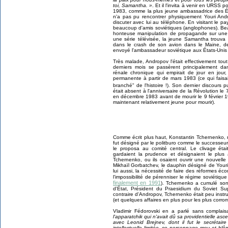
toi, Samantha. »
. Et il l'invita à venir en URSS po
1983, comme la plus jeune ambassadrice des Ét
n'a pas pu rencontrer physiquement Youri Andr
discuter avec lui au téléphone. En visitant le pays
beaucoup d'amis soviétiques (anglophones). B
honteuse manipulation de propagande sur une e
une série télévisée, la jeune Samantha trouva
dans le crash de son avion dans le Maine, de
envoyé l'ambassadeur soviétique aux États-Unis 
Très malade, Andropov l'était effectivement tou
derniers mois se passèrent principalement da
rénale chronique qui empirait de jour en jour,
permanente à partir de mars 1983 (ce qui faisait 
branché
"
de l'histoire !). Son dernier discours 
était absent à l'anniversaire de la Révolution l
en décembre 1983 avant de mourir le 9 février 1
maintenant relativement jeune pour mourir).
Comme écrit plus haut, Konstantin Tchernenko, 
fut désigné par le politburo comme le successeur
le proposa au comité central. Le clivage étai
gardaient la prudence et désignaient le plus
Tchernenko, ou ils osaient ouvrir une nouvelle
Mikhaïl Gorbatchev, le dauphin désigné de Youri
lui aussi, la nécessité de faire des réformes éc
l'impossibilité de pérenniser le régime soviétique 
finalement en 1991
). Tchernenko a cumulé son 
d'État, Président du Praesidium du Soviet Su
contraire d'Andropov, Tchernenko était peu instru
(et quelques affaires en plus pour les plus corro
Vladimir Fédorovski en a parlé sans complai
l'apparatchik qui n'avait dû sa providentielle a
avec Leonid Brejnev, dont il fut le secrétair
intellectuelle limitée, ce personnage mou et blê