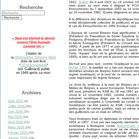
Staline
1922,
du 3 avril 1922 au 16 octobre 1952
mois avant sa mort mais il dirigeait le PC
Recherche
Khrouchtchev du 7 septembre 1953 au 14 octo
au 10 novembre 1982. Quatre dirigeants en plus
À la différence des dictateurs de républiques b
entité décisionnelle collective (le politburo), et pa
le cas de Khrouchtchev en 1964 (l'unique cas).
L'époque de Leonid Brejnev était significative. 
(Président du Praesidium du Soviet Suprême du
« Seul est éternel le devoir
Podgorny (Président du Praesidium du Soviet 
envers l'être humain
et Alexis Kossyguine (Président du Conseil de
comme tel. »
1980).
À
partir de juin 1977 et pas systématiq
aussi les fonctions de chef de l'État, à savo
Citation de
Cette
"équipe" était de la génération du sièc
1895), si bien qu'ils ont pris le pouvoir au mome
philosophe Simone Weil
la
tirée de son livre
Dix-huit ans plus tard, comme l'expliquait le jou
L'Enracinement
"
"
février 1984
, la stabilité en a fait une équipe d
(éd. Gallimard) publié
dernières années de Brejnev furent souvent m
en 1949 après sa mort.
régime soviétique), et la mort de ce dernier, au 
cette impression de régime finissant.
Le choix du politburo à la mort de Brejnev se ré
fidèles de Brejnev, à savoir Konstantin Tchernen
(68 ans), président du KGB du 18 mai 1967 au 
Archives
choisi le 12 novembre 1982, comme numéro un
industriel soviétique dirigé par le maréchal
Août 2026
(4)
candidature acceptée à l'unanimité du comité c
Soviétiques car être patron du KGB, c'est-à-dir
Juillet 2026
(39)
arrière-goût de crainte justifiée, mais en même t
Juin 2026
(30)
des guillemets car on était en URSS).
Mai 2026
(34)
Youri Andropov était un diplomate et s'était r
Avril 2026
(33)
1953 et 1957. C'est par ses rapports alarmants
l'insurrection 
soviétiques à Budapest contre
Mars 2026
(28)
personnes. Andropov resta toute sa vie choqué
Février 2026
(29)
véritable insurrection et craignait qu'elle ait
double : d'une part, tenter de réformer l'URSS p
Janvier 2026
(29)