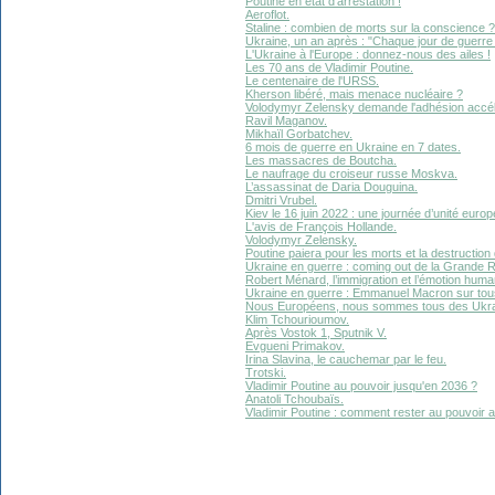
Poutine en état d'arrestation !
Aeroflot.
Staline : combien de morts sur la conscience ?
Ukraine, un an après : "Chaque jour de guerre 
L'Ukraine à l'Europe : donnez-nous des ailes !
Les 70 ans de Vladimir Poutine.
Le centenaire de l'URSS.
Kherson libéré, mais menace nucléaire ?
Volodymyr Zelensky demande l'adhésion accélé
Ravil Maganov.
Mikhaïl Gorbatchev.
6 mois de guerre en Ukraine en 7 dates.
Les massacres de Boutcha.
Le naufrage du croiseur russe Moskva.
L’assassinat de Daria Douguina.
Dmitri Vrubel.
Kiev le 16 juin 2022 : une journée d’unité europ
L'avis de François Hollande.
Volodymyr Zelensky.
Poutine paiera pour les morts et la destruction 
Ukraine en guerre : coming out de la Grande R
Robert Ménard, l’immigration et l’émotion human
Ukraine en guerre : Emmanuel Macron sur tous
Nous Européens, nous sommes tous des Ukrai
Klim Tchourioumov.
Après Vostok 1, Sputnik V.
Evgueni Primakov.
Irina Slavina, le cauchemar par le feu.
Trotski.
Vladimir Poutine au pouvoir jusqu'en 2036 ?
Anatoli Tchoubaïs.
Vladimir Poutine : comment rester au pouvoir 