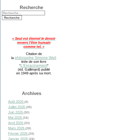
Recherche
« Seul est éternel le devoir
envers l'être humain
comme tel. »
Citation de
philosophe Simone Weil
la
tirée de son livre
L'Enracinement
"
"
(éd. Gallimard) publié
en 1949 après sa mort.
Archives
Août 2026
(4)
Juillet 2026
(39)
Juin 2026
(30)
Mai 2026
(34)
Avril 2026
(33)
Mars 2026
(28)
Février 2026
(29)
Janvier 2026
(29)