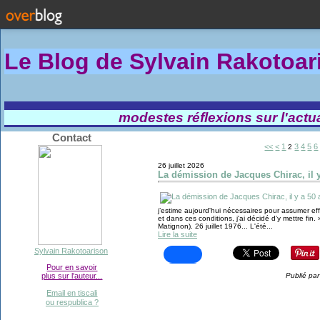
Le Blog de Sylvain Rakotoa
modestes réflexions sur l'actual
Contact
<<
<
1
3
4
5
6
2
26 juillet 2026
La démission de Jacques Chirac, il 
j’estime aujourd'hui nécessaires pour assumer ef
et dans ces conditions, j'ai décidé d'y mettre fin
Matignon). 26 juillet 1976... L'été...
Lire la suite
Sylvain Rakotoarison
Pour en savoir
plus sur l'auteur...
Publié par
Email en tiscali
ou respublica ?