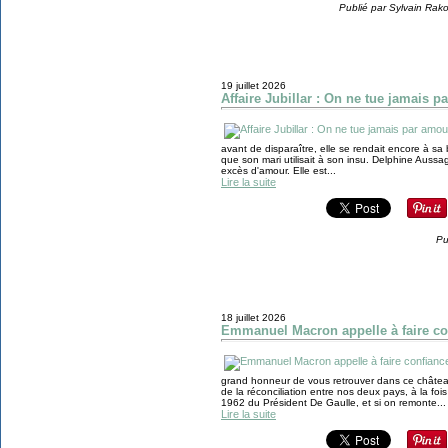
Publié par Sylvain Rak
19 juillet 2026
Affaire Jubillar : On ne tue jamais p
avant de disparaître, elle se rendait encore à s
que son mari utilisait à son insu. Delphine Aussagu
excès d'amour. Elle est...
Lire la suite
Pu
18 juillet 2026
Emmanuel Macron appelle à faire con
grand honneur de vous retrouver dans ce château
de la réconciliation entre nos deux pays, à la foi
1962 du Président De Gaulle, et si on remonte...
Lire la suite