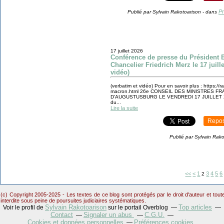
Pr
Publié par Sylvain Rakotoarison
-
dans
17 juillet 2026
Conférence de presse du Président
Chancelier Friedrich Merz le 17 juille
vidéo)
(verbatim et vidéo) Pour en savoir plus : https://
macron.html 26e CONSEIL DES MINISTRES 
D'AUGUSTUSBURG LE VENDREDI 17 JUILLET 2026
du...
Lire la suite
Repos
Publié par Sylvain Rak
<<
<
1
3
4
5
6
2
(c) Copyright 2005-2025 - Les textes de ce blog sont protégés par le droit d'auteur et tou
interdite sous peine de poursuites judiciaires systématiques.
Sylvain Rakotoarison
Top articles
Voir le profil de
sur le portail Overblog
Contact
Signaler un abus
C.G.U.
Cookies et données personnelles
Préférences cookies