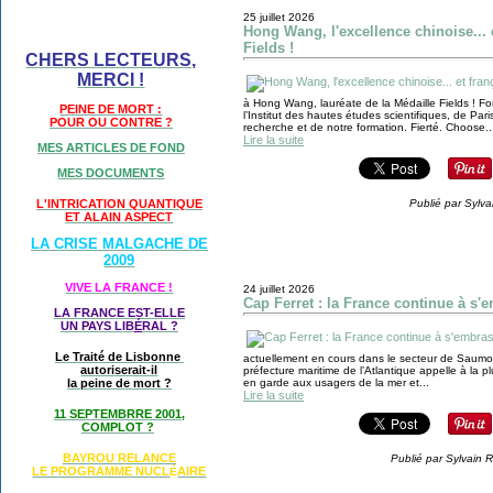
25 juillet 2026
Hong Wang, l'excellence chinoise... e
Fields !
CHERS LECTEURS,
MERCI !
à Hong Wang, lauréate de la Médaille Fields ! F
PEINE DE MORT :
l’Institut des hautes études scientifiques, de Pari
POUR OU CONTRE ?
recherche et de notre formation. Fierté. Choose..
Lire la suite
MES ARTICLES DE FOND
MES DOCUMENTS
L'INTRICATION QUANTIQUE
Publié par Sylva
ET ALAIN ASPECT
LA CRISE MALGACHE DE
2009
VIVE LA FRANCE !
24 juillet 2026
Cap Ferret : la France continue à s'
LA FRANCE EST-ELLE
UN PAYS LIB
É
RAL ?
Le Traité de Lisbonne
actuellement en cours dans le secteur de Saumos
autoriserait-il
préfecture maritime de l’Atlantique appelle à la p
la peine de mort ?
en garde aux usagers de la mer et...
Lire la suite
11 SEPTEMBRRE 2001,
COMPLOT ?
BAYROU RELANCE
Publié par Sylvain 
LE PROGRAMME NU
CL
AIRE
É