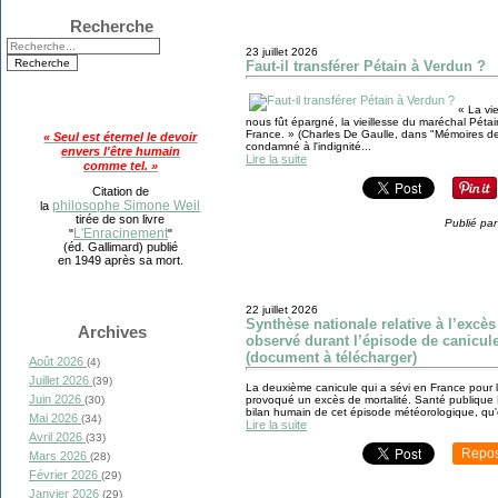
Recherche
23 juillet 2026
Faut-il transférer Pétain à Verdun ?
« La vi
nous fût épargné, la vieillesse du maréchal Pétain 
France. » (Charles De Gaulle, dans "Mémoires de
« Seul est éternel le devoir
condamné à l'indignité...
envers l'être humain
Lire la suite
comme tel. »
Citation de
philosophe Simone Weil
la
tirée de son livre
Publié par
L'Enracinement
"
"
(éd. Gallimard) publié
en 1949 après sa mort.
22 juillet 2026
Synthèse nationale relative à l’excès
Archives
observé durant l’épisode de canicule 
(document à télécharger)
Août 2026
(4)
Juillet 2026
(39)
La deuxième canicule qui a sévi en France pour l
Juin 2026
(30)
provoqué un excès de mortalité. Santé publique Fr
bilan humain de cet épisode météorologique, qu'o
Mai 2026
(34)
Lire la suite
Avril 2026
(33)
Repos
Mars 2026
(28)
Février 2026
(29)
Janvier 2026
(29)