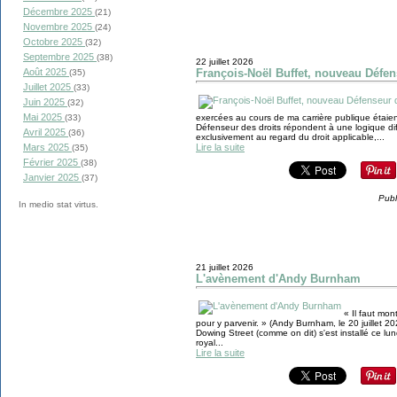
Décembre 2025
(21)
Novembre 2025
(24)
Octobre 2025
(32)
Septembre 2025
(38)
22 juillet 2026
Août 2025
François-Noël Buffet, nouveau Défen
(35)
Juillet 2025
(33)
Juin 2025
(32)
Mai 2025
(33)
exercées au cours de ma carrière publique étaien
Défenseur des droits répondent à une logique di
Avril 2025
(36)
exclusivement au regard du droit applicable,...
Mars 2025
Lire la suite
(35)
Février 2025
(38)
Janvier 2025
(37)
Publ
In medio stat virtus.
21 juillet 2026
L'avènement d'Andy Burnham
« Il faut mon
pour y parvenir. » (Andy Burnham, le 20 juillet 
Dowing Street (comme on dit) s'est installé ce lun
royal...
Lire la suite