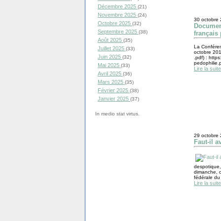
Décembre 2025
(21)
Novembre 2025
(24)
30 octobre
Octobre 2025
(32)
Document
Septembre 2025
(38)
français 
Août 2025
(35)
La Conféren
Juillet 2025
(33)
octobre 2018
Juin 2025
(32)
.pdf) : http
pedophilie.p
Mai 2025
(33)
Lire la suite
Avril 2025
(36)
Mars 2025
(35)
Février 2025
(38)
Janvier 2025
(37)
In medio stat virtus.
29 octobre
Faut-il a
despotique,
dimanche, c
fédérale du 
Lire la suite