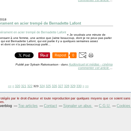
commenter cet article
…
 2018
rament en acier trempé de Bernadette Lafont
« Je voudrais une minute de
pensant à une femme, une actrice que j’aime beaucoup, dont je ne peux pas parler
t, qui est Bernadette Lafont, qui est partie il y a quelques semaines assez
 et dont on n’a pas beaucoup parlé...
Repost
0
Audiovisuel et médias - cinéma
Publié par Sylvain Rakotoarison
-
dans
commenter cet article
…
300
310
340
350
360
370
380
390
400
500
600
700
800
<<
<
320
321
322
324
325
326
327
328
329
330
>
>>
323
otégés par le droit d'auteur et toute reproduction par quelques moyens que ce soient sans au
ues.
Top articles
Contact
Signaler un abus
C.G.U.
Cookies
Overblog