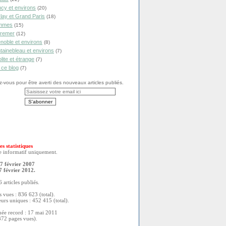
cy et environs
(20)
lay et Grand Paris
(18)
mmes
(15)
remer
(12)
noble et environs
(8)
tainebleau et environs
(7)
olite et étrange
(7)
 ce blog
(7)
vous pour être averti des nouveaux articles publiés.
es statistiques
re informatif uniquement.
7 février 2007
7 février 2012.
 articles publiés.
 vues : 836 623 (total).
eurs uniques : 452 415 (total).
née record : 17 mai 2011
372 pages vues).