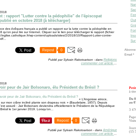
Nan
Sac
 2018
Fe
 : rapport "Lutter contre la pédophilie" de l'épiscopat
publié en octobre 2018 (à télécharger)
Out
Gre
ce des évêques français a publié un rapport sur la lutte contre la pédophilie en
Fon
 qu'on peut lire sur Internet. Cliquer sur le lien pour télécharger le rapport (fichier
s://eglise.catholique.fr/wp-content/uploads/sites/2/2018/10/Rapport-Lutter-contre-
Ins
df...
Sur
Repost
0
Abonnez-
Email
Religions
Publié par Sylvain Rakotoarison
-
dans
commenter cet article
…
 2018
voir peur de Jair Bolsonaro, élu Président du Brésil ?
Petit
à tit
Du 0
« L’Angoisse atroce,
 sur mon crâne incliné plante son drapeau noir. » (Baudelaire, 1857). Depuis
au 0
’est assuré : Jair Bolsonaro deviendra officiellement le Président de la République
Brésil le 1er janvier 2019. Lorsqu’on...
3 476
Pages
Repost
0
Visit
Jour
Amérique
Publié par Sylvain Rakotoarison
-
dans
(15 
commenter cet article
…