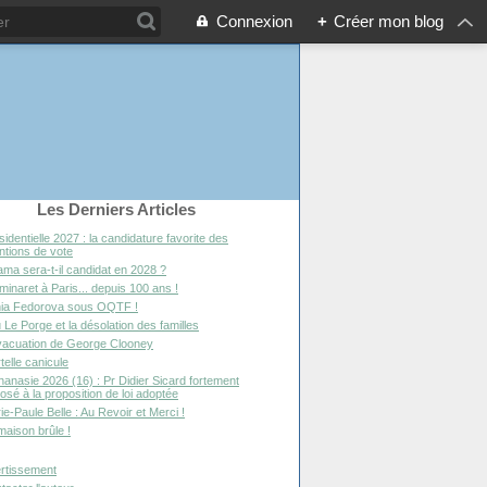
Connexion
+
Créer mon blog
Les Derniers Articles
sidentielle 2027 : la candidature favorite des
entions de vote
ma sera-t-il candidat en 2028 ?
minaret à Paris... depuis 100 ans !
ia Fedorova sous OQTF !
 Le Porge et la désolation des familles
vacuation de George Clooney
telle canicule
hanasie 2026 (16) : Pr Didier Sicard fortement
osé à la proposition de loi adoptée
ie-Paule Belle : Au Revoir et Merci !
maison brûle !
rtissement