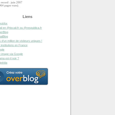
 record : juin 2007
964 pages vues).
Liens
raVox
il en @tiscali.fr ou @respublica.fr
erBlog
alBlog
s d'un million de visiteurs uniques !
 institutions en France
gle
 image via Google
ma est-il noir ?
ipédia