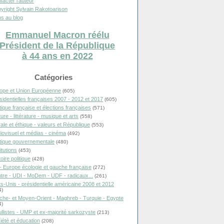
tacter l'auteur
yright Sylvain Rakotoarison
s au blog
Emmanuel Macron réélu
Président de la République
à 44 ans en 2022
Catégories
ope et Union Européenne
(605)
sidentielles françaises 2007 - 2012 et 2017
(605)
itique française et élections françaises
(571)
ure - littérature - musique et arts
(558)
ale et éthique - valeurs et République
(553)
iovisuel et médias - cinéma
(492)
itique gouvernementale
(480)
itutions
(453)
oire politique
(428)
- Europe écologie et gauche française
(272)
tre - UDI - MoDem - UDF - radicaux...
(261)
ts-Unis - présidentielle américaine 2008 et 2012
4)
che- et Moyen-Orient - Maghreb - Turquie - Egypte
4)
llistes - UMP et ex-majorité sarkozyste
(213)
iété et éducation
(208)