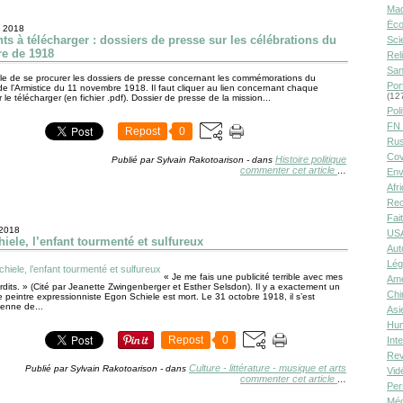
Ma
Éco
 2018
s à télécharger : dossiers de presse sur les célébrations du
Sci
re de 1918
Rel
San
ible de se procurer les dossiers de presse concernant les commémorations du
Por
de l'Armistice du 11 novembre 1918. Il faut cliquer au lien concernant chaque
(12
 le télécharger (en fichier .pdf). Dossier de presse de la mission...
Poli
FN 
Repost
0
Rus
Cov
Histoire politique
Publié par Sylvain Rakotoarison
-
dans
commenter cet article
…
Env
Afr
Rec
Fai
 2018
USA
iele, l’enfant tourmenté et sulfureux
Aut
Lég
« Je me fais une publicité terrible avec mes
Amé
erdits. » (Cité par Jeanette Zwingenberger et Esther Selsdon). Il y a exactement un
Chi
e peintre expressionniste Egon Schiele est mort. Le 31 octobre 1918, il s’est
ienne de...
Asi
Hu
Repost
0
Int
Rev
Culture - littérature - musique et arts
Publié par Sylvain Rakotoarison
-
dans
Vid
commenter cet article
…
Per
Méd