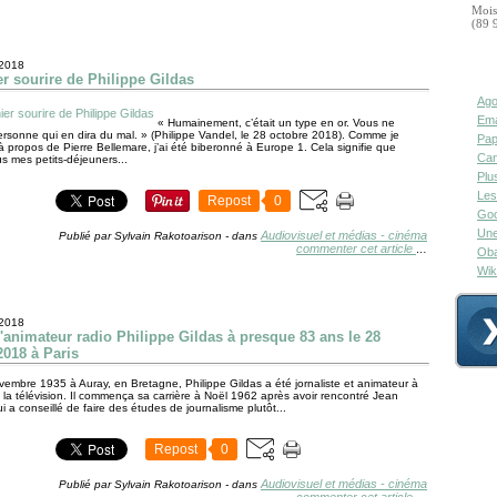
Mois
(89 
 2018
er sourire de Philippe Gildas
Ago
Ema
« Humainement, c’était un type en or. Vous ne
ersonne qui en dira du mal. » (Philippe Vandel, le 28 octobre 2018). Comme je
Pap
t à propos de Pierre Bellemare, j’ai été biberonné à Europe 1. Cela signifie que
Can
s mes petits-déjeuners...
Plu
Les
Repost
0
Goo
Une
Audiovisuel et médias - cinéma
Publié par Sylvain Rakotoarison
-
dans
commenter cet article
…
Oba
Wik
 2018
l'animateur radio Philippe Gildas à presque 83 ans le 28
2018 à Paris
vembre 1935 à Auray, en Bretagne, Philippe Gildas a été jornaliste et animateur à
à la télévision. Il commença sa carrière à Noël 1962 après avoir rencontré Jean
i a conseillé de faire des études de journalisme plutôt...
Repost
0
Audiovisuel et médias - cinéma
Publié par Sylvain Rakotoarison
-
dans