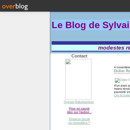
Le Blog de Sylva
modestes réf
Contact
4 novembre
Didier R
d’un pays a
mains tendue
pauvreté en 
Lire la suite
Sylvain Rakotoarison
Pour en savoir
plus sur l'auteur...
Email en tiscali
ou respublica ?