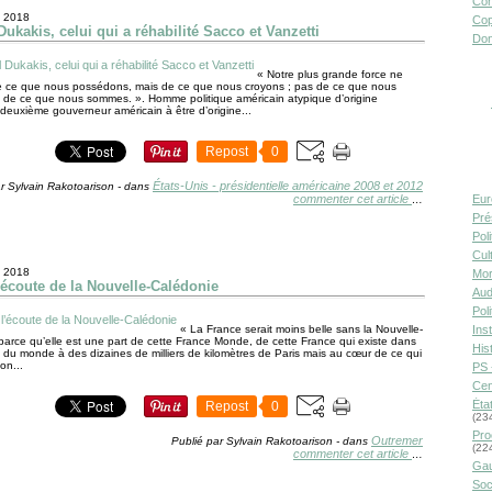
Con
 2018
Cop
ukakis, celui qui a réhabilité Sacco et Vanzetti
Don
« Notre plus grande force ne
e ce que nous possédons, mais de ce que nous croyons ; pas de ce que nous
 de ce que nous sommes. ». Homme politique américain atypique d’origine
 deuxième gouverneur américain à être d’origine...
Repost
0
États-Unis - présidentielle américaine 2008 et 2012
r Sylvain Rakotoarison
-
dans
commenter cet article
Eur
…
Pré
Pol
Cult
 2018
Mor
l’écoute de la Nouvelle-Calédonie
Aud
Pol
« La France serait moins belle sans la Nouvelle-
Inst
parce qu’elle est une part de cette France Monde, de cette France qui existe dans
Hist
n du monde à des dizaines de milliers de kilomètres de Paris mais au cœur de ce qui
on...
PS 
Cen
Éta
Repost
0
(23
Pro
Outremer
Publié par Sylvain Rakotoarison
-
dans
(22
commenter cet article
…
Gau
Soc