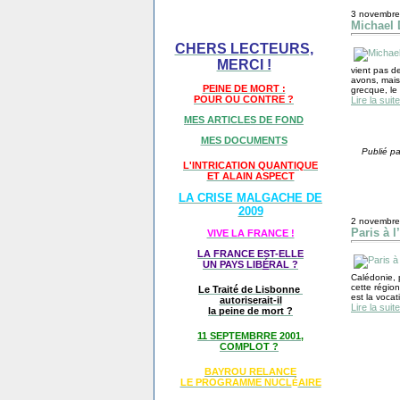
3 novembre
Michael D
CHERS LECTEURS,
MERCI !
vient pas d
avons, mais
PEINE DE MORT :
grecque, le
POUR OU CONTRE ?
Lire la suite
MES ARTICLES DE FOND
MES DOCUMENTS
Publié pa
L'INTRICATION QUANTIQUE
ET ALAIN ASPECT
LA CRISE MALGACHE DE
2009
2 novembre
Paris à 
VIVE LA FRANCE !
LA FRANCE EST-ELLE
UN PAYS LIB
É
RAL ?
Calédonie, 
cette régio
Le Traité de Lisbonne
est la vocati
autoriserait-il
Lire la suite
la peine de mort ?
11 SEPTEMBRRE 2001,
COMPLOT ?
BAYROU RELANCE
LE PROGRAMME NU
CL
AIRE
É