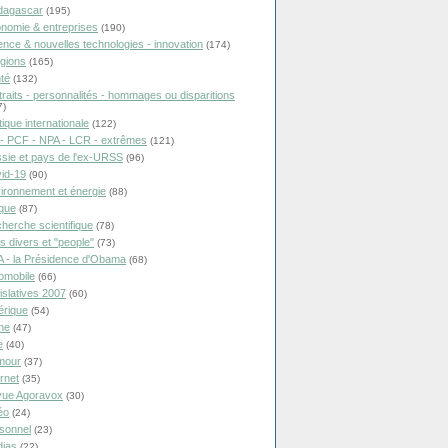
dagascar
(195)
nomie & entreprises
(190)
ence & nouvelles technologies - innovation
(174)
igions
(165)
té
(132)
traits - personnalités - hommages ou disparitions
7)
tique internationale
(122)
- PCF - NPA - LCR - extrêmes
(121)
sie et pays de l'ex-URSS
(96)
id-19
(90)
ironnement et énergie
(88)
ique
(87)
herche scientifique
(78)
ts divers et "people"
(73)
 - la Présidence d'Obama
(68)
omobile
(66)
islatives 2007
(60)
rique
(54)
ne
(47)
e
(40)
mour
(37)
ernet
(35)
ue Agoravox
(30)
éo
(24)
sonnel
(23)
ias
(22)