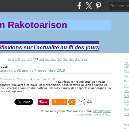
in Rakotoa
rison
lexions sur l'actualité au fil des jours
300
310
340
350
360
370
380
390
400
500
600
700
800
<<
<
320
321
322
324
325
326
327
328
329
330
>
>>
323
Pré
int
 2018
atsiraka a 82 ans ce 4 novembre 2018
Oba
Un 
Xen
« La résolution d’une crise au niveau
ppartient toujours à ce pays. Mais néanmoins, nous sommes ouverts à toutes les
Feu
s. Ces crises sont d’ordre politique, mais il y a aussi des aspects économiques : la
L'é
soi est déjà une...
Mor
Eut
Repost
0
opp
Mar
Madagascar
Publié par Sylvain Rakotoarison
-
dans
La 
commenter cet article
…
Ave