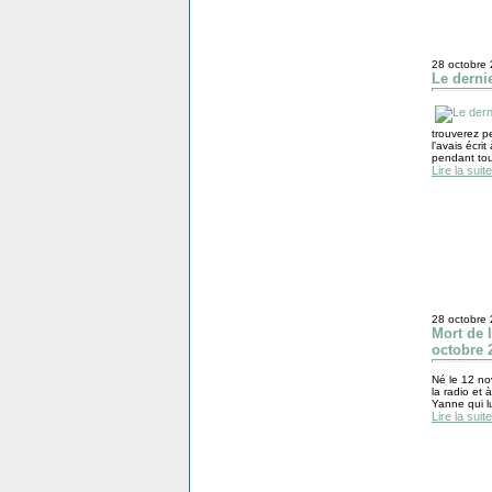
28 octobre
Le derni
trouverez p
l’avais écri
pendant tou
Lire la suite
28 octobre
Mort de 
octobre 
Né le 12 no
la radio et 
Yanne qui lu
Lire la suite