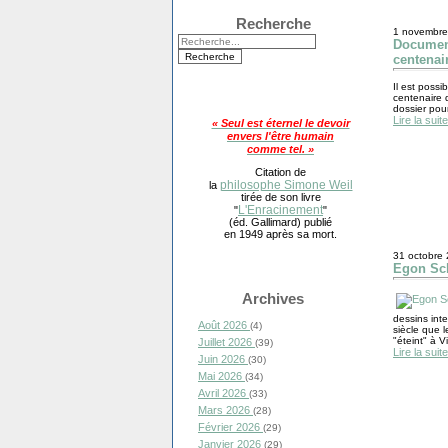
Recherche
1 novembre
Document
centenai
Il est poss
centenaire 
dossier pour
Lire la suite
« Seul est éternel le devoir
envers l'être humain
comme tel. »
Citation de
philosophe Simone Weil
la
tirée de son livre
L'Enracinement
"
"
(éd. Gallimard) publié
en 1949 après sa mort.
31 octobre
Egon Sch
Archives
dessins int
Août 2026
(4)
siècle que l
"éteint" à V
Juillet 2026
(39)
Lire la suite
Juin 2026
(30)
Mai 2026
(34)
Avril 2026
(33)
Mars 2026
(28)
Février 2026
(29)
Janvier 2026
(29)