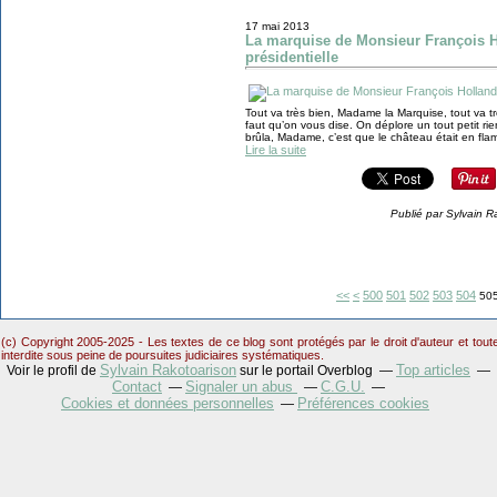
17 mai 2013
La marquise de Monsieur François H
présidentielle
Tout va très bien, Madame la Marquise, tout va très
faut qu’on vous dise. On déplore un tout petit rien
brûla, Madame, c’est que le château était en flam
Lire la suite
Publié par Sylvain R
<<
<
500
501
502
503
504
50
(c) Copyright 2005-2025 - Les textes de ce blog sont protégés par le droit d'auteur et tou
interdite sous peine de poursuites judiciaires systématiques.
Sylvain Rakotoarison
Top articles
Voir le profil de
sur le portail Overblog
Contact
Signaler un abus
C.G.U.
Cookies et données personnelles
Préférences cookies