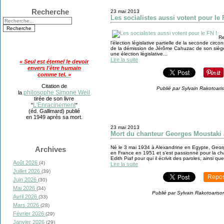
Recherche
23 mai 2013
Les socialistes aussi votent pour le 
Re
l’élection législative partielle de la seconde circ
de la démission de Jérôme Cahuzac de son siège d
une élection législative...
Lire la suite
« Seul est éternel le devoir
envers l'être humain
comme tel. »
Citation de
Publié par Sylvain Rakotoari
philosophe Simone Weil
la
tirée de son livre
L'Enracinement
"
"
(éd. Gallimard) publié
en 1949 après sa mort.
23 mai 2013
Mort du chanteur Georges Moustaki à
Né le 3 mai 1934 à Alexandrine en Egypte, Georg
Archives
en France en 1951 et s'est passionné pour la c
Edith Piaf pour qui il écrivit des paroles, ainsi q
Août 2026
(4)
Lire la suite
Juillet 2026
(39)
Repos
Juin 2026
(30)
Mai 2026
(34)
Publié par Sylvain Rakotoariso
Avril 2026
(33)
Mars 2026
(28)
Février 2026
(29)
Janvier 2026
(29)