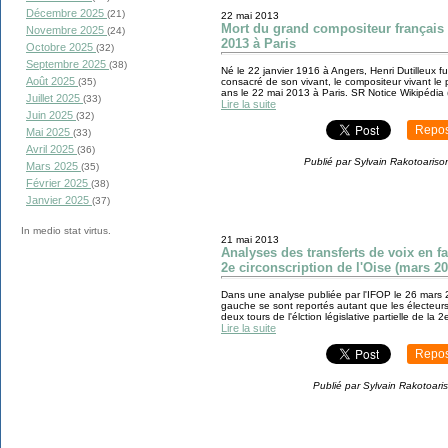
Décembre 2025
(21)
22 mai 2013
Mort du grand compositeur français 
Novembre 2025
(24)
2013 à Paris
Octobre 2025
(32)
Septembre 2025
(38)
Né le 22 janvier 1916 à Angers, Henri Dutilleux f
Août 2025
(35)
consacré de son vivant, le compositeur vivant le p
ans le 22 mai 2013 à Paris. SR Notice Wikipédia (extr
Juillet 2025
(33)
Lire la suite
Juin 2025
(32)
Repos
Mai 2025
(33)
Avril 2025
(36)
Publié par Sylvain Rakotoariso
Mars 2025
(35)
Février 2025
(38)
Janvier 2025
(37)
In medio stat virtus.
21 mai 2013
Analyses des transferts de voix en fa
2e circonscription de l'Oise (mars 20
Dans une analyse publiée par l'IFOP le 26 mars 2
gauche se sont reportés autant que les électeurs
deux tours de l'élction législative partielle de la 2e
Lire la suite
Repos
Publié par Sylvain Rakotoari