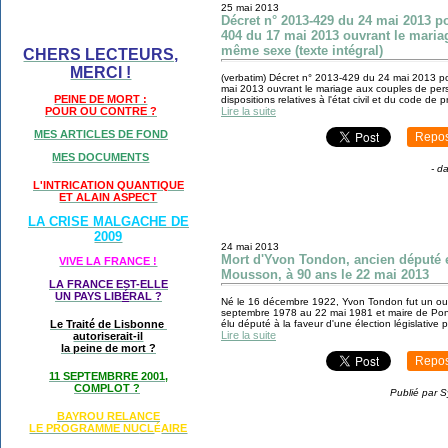
25 mai 2013
Décret n° 2013-429 du 24 mai 2013 por
404 du 17 mai 2013 ouvrant le mari
même sexe (texte intégral)
CHERS LECTEURS,
MERCI !
(verbatim) Décret n° 2013-429 du 24 mai 2013 por
mai 2013 ouvrant le mariage aux couples de per
PEINE DE MORT :
dispositions relatives à l'état civil et du code de 
POUR OU CONTRE ?
Lire la suite
MES ARTICLES DE FOND
Repos
MES DOCUMENTS
-
d
L'INTRICATION QUANTIQUE
ET ALAIN ASPECT
LA CRISE MALGACHE DE
2009
24 mai 2013
Mort d'Yvon Tondon, ancien député e
VIVE LA FRANCE !
Mousson, à 90 ans le 22 mai 2013
LA FRANCE EST-ELLE
UN PAYS LIB
É
RAL ?
Né le 16 décembre 1922, Yvon Tondon fut un ouvr
septembre 1978 au 22 mai 1981 et maire de Pont
Le Traité de Lisbonne
élu député à la faveur d'une élection législative par
Lire la suite
autoriserait-il
la peine de mort ?
Repos
11 SEPTEMBRRE 2001,
COMPLOT ?
Publié par S
BAYROU RELANCE
LE PROGRAMME NU
CL
AIRE
É