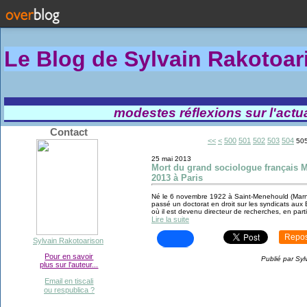
Le Blog de Sylvain Rakotoa
modestes réflexions sur l'actual
Contact
<<
<
500
501
502
503
504
50
25 mai 2013
Mort du grand sociologue français M
2013 à Paris
Né le 6 novembre 1922 à Saint-Menehould (Marne
passé un doctorat en droit sur les syndicats aux E
où il est devenu directeur de recherches, en particu
Lire la suite
Repos
Sylvain Rakotoarison
Pour en savoir
Publié par Syl
plus sur l'auteur...
Email en tiscali
ou respublica ?