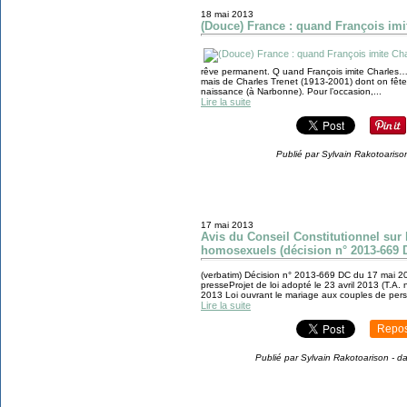
18 mai 2013
(Douce) France : quand François imi
rêve permanent. Q uand François imite Charles… 
mais de Charles Trenet (1913-2001) dont on fête
naissance (à Narbonne). Pour l’occasion,...
Lire la suite
Publié par Sylvain Rakotoariso
17 mai 2013
Avis du Conseil Constitutionnel sur
homosexuels (décision n° 2013-669 DC
(verbatim) Décision n° 2013-669 DC du 17 mai
presseProjet de loi adopté le 23 avril 2013 (T.A
2013 Loi ouvrant le mariage aux couples de per
Lire la suite
Repos
Publié par Sylvain Rakotoarison
-
d