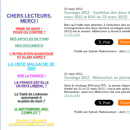
23 mars 2012
Sondage 2012 : Synthèse des deux 
CHERS LECTEURS,
mars 2012 et BVA du 22 mars 2012)
MERCI !
Bien qu'il faille faire attention à l'indication des 
l'enseignement des deux derniers sondages pub
PEINE DE MORT :
2012) est le suivant. Mélenchon a réussi à mobilis
POUR OU CONTRE ?
Lire la suite
MES ARTICLES DE FOND
Repos
MES DOCUMENTS
Pr
Publié par Sylvain Rakotoarison
-
dans
L'INTRICATION QUANTIQUE
ET ALAIN ASPECT
LA CRISE MALGACHE DE
2009
22 mars 2012
VIVE LA FRANCE !
Sondage 2012 : Mélenchon en pleine
LA FRANCE EST-ELLE
Dans le sondage BVA pour RTL, la presse région
UN PAYS LIB
É
RAL ?
réalisé les 21 et 22 mars 2012, c'est-à-dire après 
Montauban, Jean-Luc Mélenchon fait une percée
Le Traité de Lisbonne
Lire la suite
autoriserait-il
la peine de mort ?
Repos
11 SEPTEMBRRE 2001,
Pr
Publié par Sylvain Rakotoarison
-
dans
COMPLOT ?
BAYROU RELANCE
LE PROGRAMME NU
CL
AIRE
É