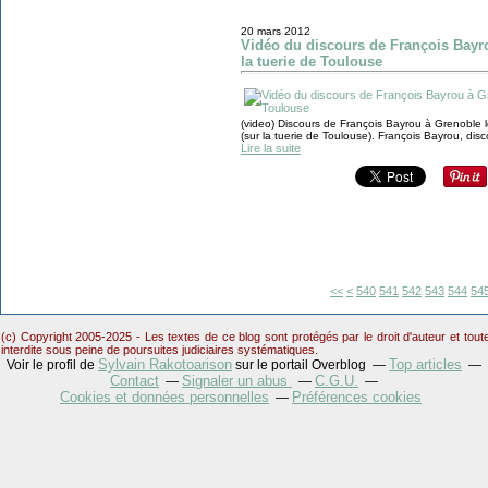
20 mars 2012
Vidéo du discours de François Bayr
la tuerie de Toulouse
(video) Discours de François Bayrou à Grenoble l
(sur la tuerie de Toulouse). François Bayrou, di
Lire la suite
500
510
520
530
<<
<
540
541
542
543
544
54
(c) Copyright 2005-2025 - Les textes de ce blog sont protégés par le droit d'auteur et tou
interdite sous peine de poursuites judiciaires systématiques.
Sylvain Rakotoarison
Top articles
Voir le profil de
sur le portail Overblog
Contact
Signaler un abus
C.G.U.
Cookies et données personnelles
Préférences cookies