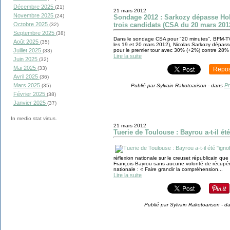
Décembre 2025
(21)
21 mars 2012
Novembre 2025
(24)
Sondage 2012 : Sarkozy dépasse Holl
Octobre 2025
trois candidats (CSA du 20 mars 201
(32)
Septembre 2025
(38)
Dans le sondage CSA pour "20 minutes", BFM-TV,
Août 2025
(35)
les 19 et 20 mars 2012), Nicolas Sarkozy dépass
Juillet 2025
pour le premier tour avec 30% (+2%) contre 28% (st
(33)
Lire la suite
Juin 2025
(32)
Mai 2025
(33)
Repos
Avril 2025
(36)
Mars 2025
Pr
(35)
Publié par Sylvain Rakotoarison
-
dans
Février 2025
(38)
Janvier 2025
(37)
In medio stat virtus.
21 mars 2012
Tuerie de Toulouse : Bayrou a-t-il ét
réflexion nationale sur le creuset républicain que
François Bayrou sans aucune volonté de récupéra
nationale : « Faire grandir la compréhension...
Lire la suite
Publié par Sylvain Rakotoarison
-
d