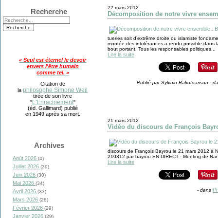
22 mars 2012
Recherche
Décomposition de notre vivre ensemb
tueries soit d’extrême droite ou islamiste fondame
montée des intolérances a rendu possible dans la
bout portant. Tous les responsables politiques...
Lire la suite
« Seul est éternel le devoir
envers l'être humain
comme tel. »
Publié par Sylvain Rakotoarison
-
d
Citation de
philosophe Simone Weil
la
tirée de son livre
L'Enracinement
"
"
(éd. Gallimard) publié
en 1949 après sa mort.
21 mars 2012
Vidéo du discours de François Bayr
Archives
discours de François Bayrou le 21 mars 2012 à N
210312 par bayrou EN DIRECT - Meeting de Nan
Août 2026
(4)
Lire la suite
Juillet 2026
(39)
Juin 2026
(30)
Mai 2026
(34)
Pr
-
dans
Avril 2026
(33)
Mars 2026
(28)
Février 2026
(29)
Janvier 2026
(29)