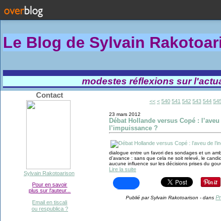
Le Blog de Sylvain Rakotoa
modestes réflexions sur l'actual
Contact
500
510
520
530
<<
<
540
541
542
543
544
54
23 mars 2012
Débat Hollande versus Copé : l’aveu 
l’impuissance ?
dialogue entre un favori des sondages et un amb
d’avance : sans que cela ne soit relevé, le candid
aucune influence sur les décisions prises du go
Lire la suite
Sylvain Rakotoarison
Pour en savoir
plus sur l'auteur...
Pr
Publié par Sylvain Rakotoarison
-
dans
Email en tiscali
ou respublica ?