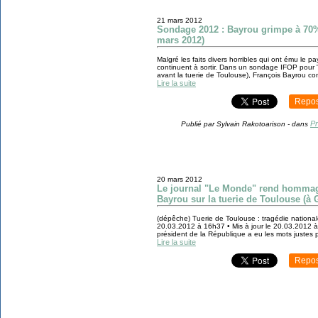
21 mars 2012
Sondage 2012 : Bayrou grimpe à 70
mars 2012)
Malgré les faits divers horribles qui ont ému le p
continuent à sortir. Dans un sondage IFOP pour "
avant la tuerie de Toulouse), François Bayrou co
Lire la suite
Repos
Pr
Publié par Sylvain Rakotoarison
-
dans
20 mars 2012
Le journal "Le Monde" rend hommag
Bayrou sur la tuerie de Toulouse (à 
(dépêche) Tuerie de Toulouse : tragédie nationa
20.03.2012 à 16h37 • Mis à jour le 20.03.2012 à
président de la République a eu les mots justes po
Lire la suite
Repos