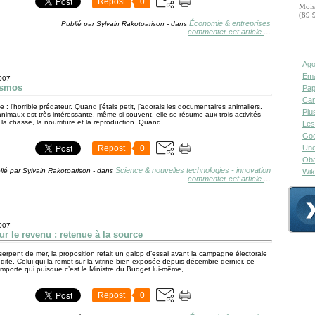
Repost
0
Mois
(89 
Économie & entreprises
Publié par Sylvain Rakotoarison
-
dans
commenter cet article
…
Ago
Ema
2007
osmos
Pap
Can
 : l’horrible prédateur. Quand j’étais petit, j’adorais les documentaires animaliers.
Plu
nimaux est très intéressante, même si souvent, elle se résume aux trois activités
 la chasse, la nourriture et la reproduction. Quand...
Les
Goo
Repost
0
Une
Oba
Science & nouvelles technologies - innovation
lié par Sylvain Rakotoarison
-
dans
Wik
commenter cet article
…
2007
ur le revenu : retenue à la source
rpent de mer, la proposition refait un galop d’essai avant la campagne électorale
ite. Celui qui la remet sur la vitrine bien exposée depuis décembre dernier, ce
importe qui puisque c’est le Ministre du Budget lui-même,...
Repost
0