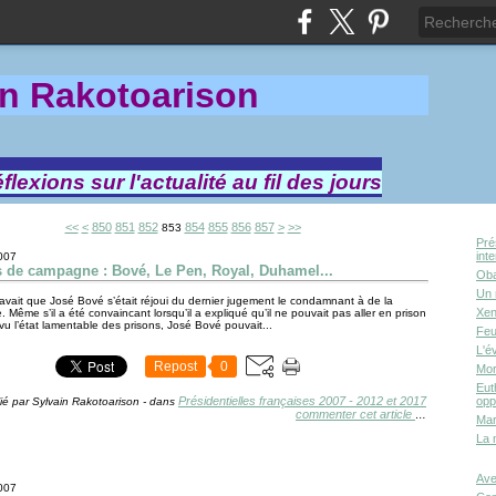
in Rakotoa
rison
lexions sur l'actualité au fil des jours
800
810
820
830
840
<<
<
850
851
852
854
855
856
857
>
>>
853
Pré
int
2007
s de campagne : Bové, Le Pen, Royal, Duhamel...
Oba
Un 
ait que José Bové s’était réjoui du dernier jugement le condamnant à de la
Xen
. Même s’il a été convaincant lorsqu’il a expliqué qu’il ne pouvait pas aller en prison
 vu l’état lamentable des prisons, José Bové pouvait...
Feu
L'é
Repost
0
Mor
Eut
Présidentielles françaises 2007 - 2012 et 2017
opp
ié par Sylvain Rakotoarison
-
dans
commenter cet article
…
Mar
La 
Ave
2007