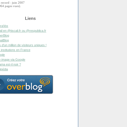
 record : juin 2007
964 pages vues).
Liens
raVox
il en @tiscali.fr ou @respublica.fr
erBlog
alBlog
s d'un million de visiteurs uniques !
 institutions en France
gle
 image via Google
ma est-il noir ?
ipédia