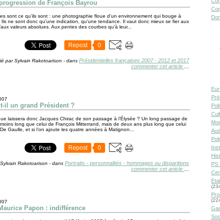
Con
 progression de François Bayrou
Cop
s sont ce qu’ils sont : une photographie floue d’un environnement qui bouge à
Don
. Ils ne sont donc qu’une indication, qu’une tendance. Il vaut donc mieux se fier aux
’aux valeurs absolues. Aux pentes des courbes qu’à leur...
Repost
0
Présidentielles françaises 2007 - 2012 et 2017
ié par Sylvain Rakotoarison
-
dans
commenter cet article
…
Eur
Pré
2007
t-il un grand Président ?
Pol
Cult
ue laissera donc Jacques Chirac de son passage à l’Élysée ? Un long passage de
Mor
moins long que celui de François Mitterrand, mais de deux ans plus long que celui
De Gaulle, et si l’on ajoute les quatre années à Matignon...
Aud
Pol
Repost
0
Inst
Hist
Portraits - personnalités - hommages ou disparitions
 Sylvain Rakotoarison
-
dans
PS 
commenter cet article
…
Cen
Éta
(23
Pro
(22
2007
Maurice Papon : indifférence
Gau
Soc