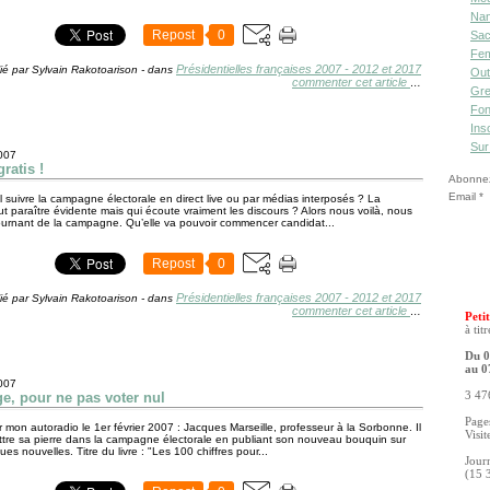
Nan
Repost
0
Sac
Fe
Présidentielles françaises 2007 - 2012 et 2017
ié par Sylvain Rakotoarison
-
dans
Out
commenter cet article
…
Gre
Fon
Ins
Sur
2007
ratis !
Abonnez-
Email
l suivre la campagne électorale en direct live ou par médias interposés ? La
t paraître évidente mais qui écoute vraiment les discours ? Alors nous voilà, nous
tournant de la campagne. Qu’elle va pouvoir commencer candidat...
Repost
0
Présidentielles françaises 2007 - 2012 et 2017
ié par Sylvain Rakotoarison
-
dans
commenter cet article
…
Petit
à tit
Du 0
au 0
2007
ge, pour ne pas voter nul
3 476
Pages
 mon autoradio le 1er février 2007 : Jacques Marseille, professeur à la Sorbonne. Il
Visit
ttre sa pierre dans la campagne électorale en publiant son nouveau bouquin sur
ques nouvelles. Titre du livre : "Les 100 chiffres pour...
Jour
(15 