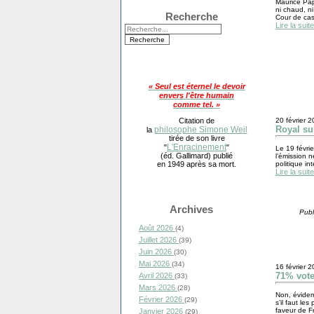
Maurice Pap
ni chaud, n
Recherche
Cour de cas
Lire la suite
« Seul est éternel le devoir
envers l'être humain
comme tel. »
Citation de
20 février 
Royal sur
philosophe Simone Weil
la
tirée de son livre
L'Enracinement
"
"
Le 19 févrie
(éd. Gallimard) publié
l’émission 
en 1949 après sa mort.
politique in
Lire la suite
Archives
Publ
Août 2026
(4)
Juillet 2026
(39)
Juin 2026
(30)
Mai 2026
(34)
16 février 
71% vote
Avril 2026
(33)
Mars 2026
(28)
Non, évidem
Février 2026
(29)
s’il faut le
faveur de Fr
Janvier 2026
(29)