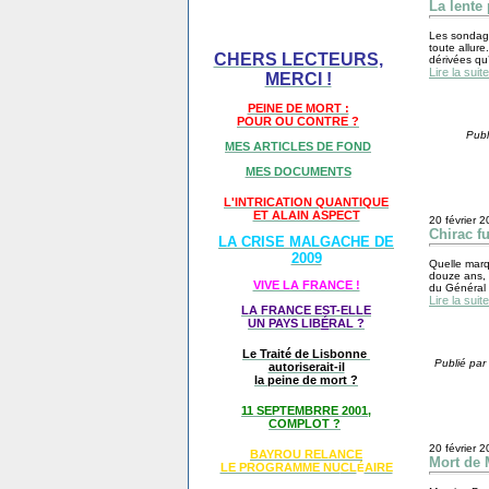
La lente
Les sondage
toute allure
CHERS LECTEURS,
dérivées qu
Lire la suite
MERCI !
PEINE DE MORT :
POUR OU CONTRE ?
Publ
MES ARTICLES DE FOND
MES DOCUMENTS
L'INTRICATION QUANTIQUE
ET ALAIN ASPECT
20 février 
Chirac fu
LA CRISE MALGACHE DE
2009
Quelle marq
douze ans, 
VIVE LA FRANCE !
du Général 
Lire la suite
LA FRANCE EST-ELLE
UN PAYS LIB
É
RAL ?
Le Traité de Lisbonne
Publié par
autoriserait-il
la peine de mort ?
11 SEPTEMBRRE 2001,
COMPLOT ?
20 février 
BAYROU RELANCE
Mort de 
LE PROGRAMME NU
CL
AIRE
É