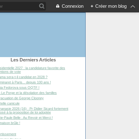
Connexion
+
Créer mon blog
Les Derniers Articles
sidentielle 2027 : la candidature favorite des
entions de vote
ma sera-t-il candidat en 2028 ?
minaret à Paris... depuis 100 ans !
ia Fedorova sous OQTF !
 Le Porge et la désolation des familles
vacuation de George Clooney
telle canicule
hanasie 2026 (16) : Pr Didier Sicard fortement
osé à la proposition de loi adoptée
ie-Paule Belle : Au Revoir et Merci !
maison brûle !
rtissement