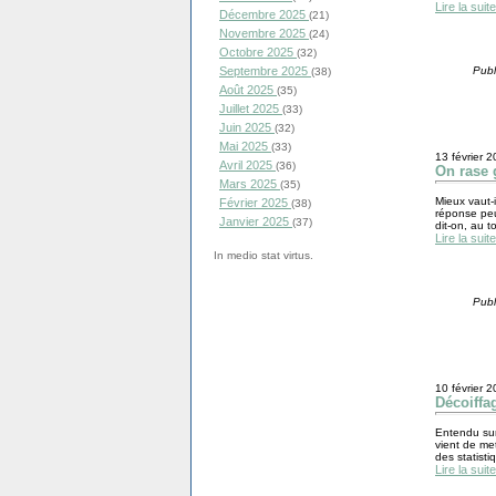
Lire la suite
Décembre 2025
(21)
Novembre 2025
(24)
Octobre 2025
(32)
Septembre 2025
Publ
(38)
Août 2025
(35)
Juillet 2025
(33)
Juin 2025
(32)
Mai 2025
(33)
13 février 
Avril 2025
(36)
On rase g
Mars 2025
(35)
Mieux vaut-i
Février 2025
(38)
réponse peu
Janvier 2025
(37)
dit-on, au 
Lire la suite
In medio stat virtus.
Publ
10 février 
Décoiffa
Entendu sur
vient de me
des statisti
Lire la suite