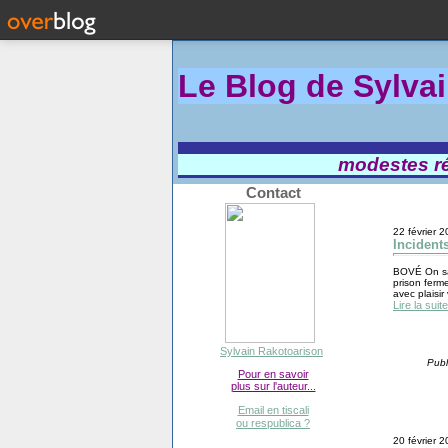
Le Blog de Sylva
modestes réf
Contact
22 février 
Incident
BOVÉ On sav
prison ferme
avec plaisir
Lire la suite
Sylvain Rakotoarison
Publ
Pour en savoir
plus sur l'auteur...
Email en tiscali
ou respublica ?
20 février 