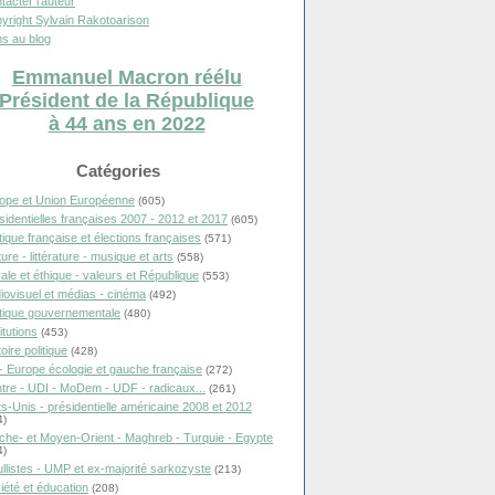
tacter l'auteur
yright Sylvain Rakotoarison
s au blog
Emmanuel Macron réélu
Président de la République
à 44 ans en 2022
Catégories
ope et Union Européenne
(605)
sidentielles françaises 2007 - 2012 et 2017
(605)
itique française et élections françaises
(571)
ure - littérature - musique et arts
(558)
ale et éthique - valeurs et République
(553)
iovisuel et médias - cinéma
(492)
itique gouvernementale
(480)
itutions
(453)
oire politique
(428)
- Europe écologie et gauche française
(272)
tre - UDI - MoDem - UDF - radicaux...
(261)
ts-Unis - présidentielle américaine 2008 et 2012
4)
che- et Moyen-Orient - Maghreb - Turquie - Egypte
4)
llistes - UMP et ex-majorité sarkozyste
(213)
iété et éducation
(208)