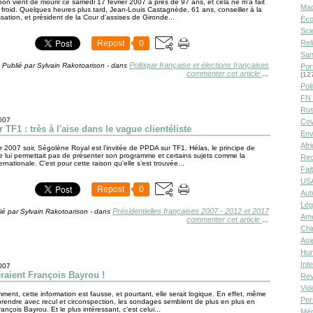
on vient de mourir ce samedi 17 février 2007 à près de 97 ans, et cela ne m'a fait
Ma
i froid. Quelques heures plus tard, Jean-Louis Castagnède, 61 ans, conseiller à la
sation, et président de la Cour d'assises de Gironde...
Éco
Sci
Repost
0
Rel
San
Politique française et élections françaises
Publié par Sylvain Rakotoarison
-
dans
Por
commenter cet article
…
(12
Poli
FN 
Rus
2007
Cov
 TF1 : très à l'aise dans le vague clientéliste
Env
Afr
r 2007 soir, Ségolène Royal est l’invitée de PPDA sur TF1. Hélas, le principe de
ne lui permettait pas de présenter son programme et certains sujets comme la
Rec
ternationale. C’est pour cette raison qu’elle s’est trouvée...
Fai
USA
Repost
0
Aut
Lég
Présidentielles françaises 2007 - 2012 et 2017
ié par Sylvain Rakotoarison
-
dans
Amé
commenter cet article
…
Chi
Asi
Hu
Int
2007
raient François Bayrou !
Rev
Vid
ment, cette information est fausse, et pourtant, elle serait logique. En effet, même
Per
s prendre avec recul et circonspection, les sondages semblent de plus en plus en
ançois Bayrou. Et le plus intéressant, c’est celui...
Méd