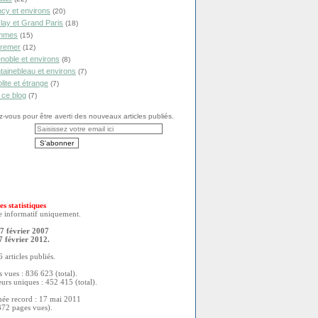
cy et environs
(20)
lay et Grand Paris
(18)
mmes
(15)
remer
(12)
noble et environs
(8)
tainebleau et environs
(7)
olite et étrange
(7)
 ce blog
(7)
vous pour être averti des nouveaux articles publiés.
es statistiques
re informatif uniquement.
7 février 2007
7 février 2012.
 articles publiés.
 vues : 836 623 (total).
eurs uniques : 452 415 (total).
née record : 17 mai 2011
372 pages vues).