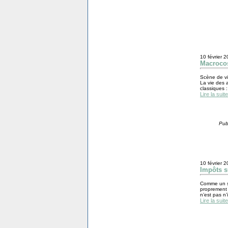
10 février 
Macroc
Scène de vie
La vie des a
classiques :
Lire la suite
Pub
10 février 
Impôts s
Comme un se
proprement d
n’est pas n’
Lire la suite