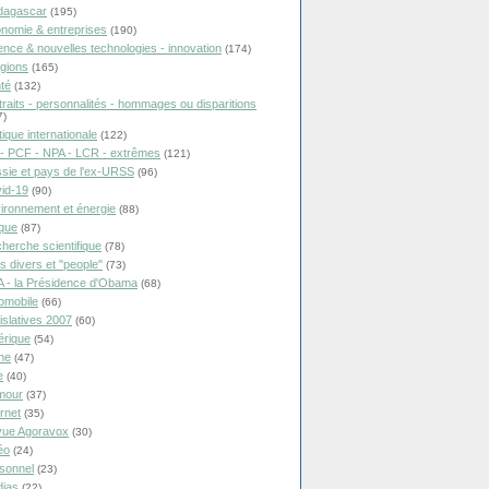
dagascar
(195)
nomie & entreprises
(190)
ence & nouvelles technologies - innovation
(174)
igions
(165)
té
(132)
traits - personnalités - hommages ou disparitions
7)
tique internationale
(122)
- PCF - NPA - LCR - extrêmes
(121)
sie et pays de l'ex-URSS
(96)
id-19
(90)
ironnement et énergie
(88)
ique
(87)
herche scientifique
(78)
ts divers et "people"
(73)
 - la Présidence d'Obama
(68)
omobile
(66)
islatives 2007
(60)
rique
(54)
ne
(47)
e
(40)
mour
(37)
ernet
(35)
ue Agoravox
(30)
éo
(24)
sonnel
(23)
ias
(22)