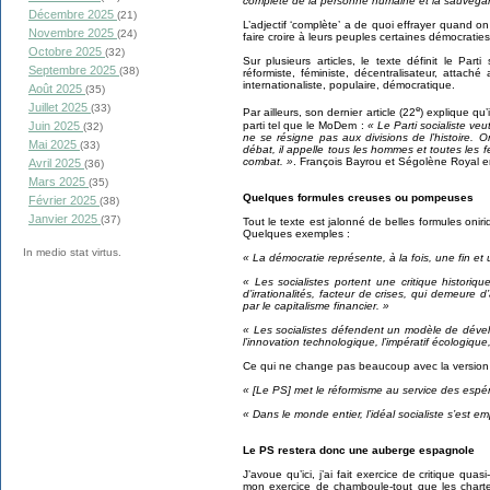
complète de la personne humaine et la sauvegar
Décembre 2025
(21)
L’adjectif ‘complète’ a de quoi effrayer quand o
Novembre 2025
(24)
faire croire à leurs peuples certaines démocraties
Octobre 2025
(32)
Sur plusieurs articles, le texte définit le Part
Septembre 2025
(38)
réformiste, féministe, décentralisateur, attach
internationaliste, populaire, démocratique.
Août 2025
(35)
Juillet 2025
(33)
e
Par ailleurs, son dernier article (22
) explique qu’
parti tel que le MoDem :
« Le Parti socialiste veu
Juin 2025
(32)
ne se résigne pas aux divisions de l’histoire. 
Mai 2025
(33)
débat, il appelle tous les hommes et toutes les 
combat. »
. François Bayrou et Ségolène Royal en
Avril 2025
(36)
Mars 2025
(35)
Quelques formules creuses ou pompeuses
Février 2025
(38)
Janvier 2025
(37)
Tout le texte est jalonné de belles formules oni
Quelques exemples :
In medio stat virtus.
« La démocratie représente, à la fois, une fin et
« Les socialistes portent une critique historiqu
d’irrationalités, facteur de crises, qui demeure 
par le capitalisme financier. »
« Les socialistes défendent un modèle de déve
l’innovation technologique, l’impératif écologique,
Ce qui ne change pas beaucoup avec la version
« [Le PS] met le réformisme au service des espér
« Dans le monde entier, l’idéal socialiste s’est e
Le PS restera donc une auberge espagnole
J’avoue qu’ici, j’ai fait exercice de critique qu
mon exercice de chamboule-tout que les charte