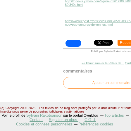
http://fr.news.yahoo.com/agoravox/20080520/to
89f340e.html
http://www.lepost.fr/article/2008/06/05/120333
nouveau-congres-de-rennes.html
Repos
Publié par Sylvain Rakotoarison
<< Il faut sauver le Palais de...
Carb
commentaires
Ajouter un commentaire
(c) Copyright 2005-2025 - Les textes de ce blog sont protégés par le droit d'auteur et tou
interdite sous peine de poursuites judiciaires systématiques.
Sylvain Rakotoarison
Top articles
Voir le profil de
sur le portail Overblog
Contact
Signaler un abus
C.G.U.
Cookies et données personnelles
Préférences cookies