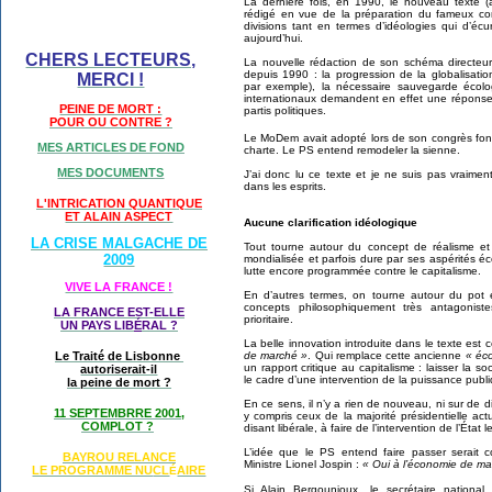
La dernière fois, en 1990, le nouveau texte 
rédigé en vue de la préparation du fameux con
divisions tant en termes d’idéologies qui d’écu
aujourd’hui.
CHERS LECTEURS,
La nouvelle rédaction de son schéma directeu
depuis 1990 : la progression de la globalisati
MERCI !
par exemple), la nécessaire sauvegarde écol
internationaux demandent en effet une répons
PEINE DE MORT :
partis politiques.
POUR OU CONTRE ?
Le MoDem avait adopté lors de son congrès fonda
MES ARTICLES DE FOND
charte. Le PS entend remodeler la sienne.
MES DOCUMENTS
J’ai donc lu ce texte et je ne suis pas vraiment
dans les esprits.
L'INTRICATION QUANTIQUE
ET ALAIN ASPECT
Aucune clarification idéologique
LA CRISE MALGACHE DE
Tout tourne autour du concept de réalisme et 
2009
mondialisée et parfois dure par ses aspérités é
lutte encore programmée contre le capitalisme.
VIVE LA FRANCE !
En d’autres termes, on tourne autour du pot e
concepts philosophiquement très antagonis
LA FRANCE EST-ELLE
prioritaire.
UN PAYS LIB
É
RAL ?
La belle innovation introduite dans le texte est c
Le Traité de Lisbonne
de marché »
. Qui remplace cette ancienne
« éc
un rapport critique au capitalisme : laisser la 
autoriserait-il
le cadre d’une intervention de la puissance publ
la peine de mort ?
En ce sens, il n’y a rien de nouveau, ni sur de 
11 SEPTEMBRRE 2001,
y compris ceux de la majorité présidentielle actu
COMPLOT ?
disant libérale, à faire de l’intervention de l’Ét
L’idée que le PS entend faire passer serait 
BAYROU RELANCE
Ministre Lionel Jospin :
« Oui à l’économie de ma
LE PROGRAMME NU
CL
AIRE
É
Si Alain Bergounioux, le secrétaire nation