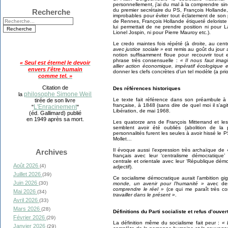
personnellement, j’ai du mal à la comprendre si
du premier secrétaire du PS, François Hollande, 
Recherche
improbables pour éviter tout éclatement de son 
de Rennes, François Hollande étiqueté deloriste 
lui permettait de ne prendre position ni pour 
Lionel Jospin, ni pour Pierre Mauroy etc.).
Le credo maintes fois répété (à droite, au ce
avec justice sociale »
est remis au goût du jour
notion suffisamment floue pour recouvrir tout 
phrase très consensuelle :
« Il nous faut ima
« Seul est éternel le devoir
allier action économique, impératif écologique e
envers l'être humain
donner les clefs concrètes d’un tel modèle (a priori
comme tel. »
Citation de
Des références historiques
philosophe Simone Weil
la
Le texte fait référence dans son préambule à 
tirée de son livre
française, à 1848 (sans dire de quel moi il s’ag
L'Enracinement
"
"
Libération, de mai 1968.
(éd. Gallimard) publié
en 1949 après sa mort.
Les quatorze ans de François Mitterrand et l
semblent avoir été oubliés (abolition de la
personnalités furent les seules à avoir hissé le
Mollet…
Il évoque aussi l’expression très archaïque de
Archives
français avec leur ‘centralisme démocratiqu
centrale et orientale avec leur ‘République dém
Août 2026
(4)
adjectif).
Juillet 2026
(39)
Ce socialisme démocratique aurait l’ambition gi
Juin 2026
(30)
monde, un avenir pour l’humanité »
avec de
comprendre le réel »
(ce qui me paraît très co
Mai 2026
(34)
travailler dans le présent »
.
Avril 2026
(33)
Mars 2026
(28)
Définitions du Parti socialiste et refus d’ouver
Février 2026
(29)
La définition même du socialisme fait peur :
« 
Janvier 2026
(29)