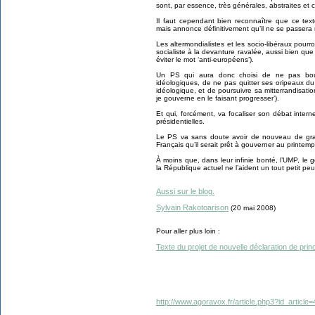
sont, par essence, très générales, abstraites et 
Il faut cependant bien reconnaître que ce te
mais annonce définitivement qu’il ne se passer
Les altermondialistes et les socio-libéraux pour
socialiste à la devanture ravalée, aussi bien qu
éviter le mot ‘anti-européens’).
Un PS qui aura donc choisi de ne pas boug
idéologiques, de ne pas quitter ses oripeaux d
idéologique, et de poursuivre sa mitterrandisation
je gouverne en le faisant progresser’).
Et qui, forcément, va focaliser son débat inter
présidentielles.
Le PS va sans doute avoir de nouveau de gran
Français qu’il serait prêt à gouverner au printem
À moins que, dans leur infinie bonté, l’UMP, le 
la République actuel ne l’aident un tout petit p
Aussi sur le blog.
Sylvain Rakotoarison
(20 mai 2008)
Pour aller plus loin :
Texte du projet de nouvelle déclaration de prin
http://www.agoravox.fr/article.php3?id_article