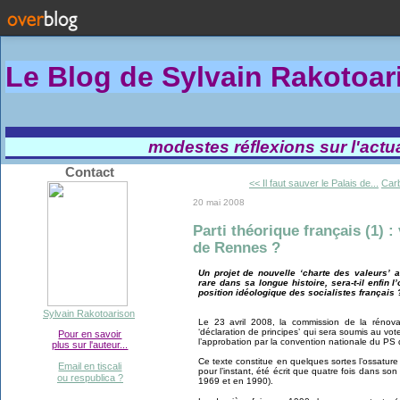
Le Blog de Sylvain Rakotoa
modestes réflexions sur l'actual
Contact
<< Il faut sauver le Palais de...
Carb
20 mai 2008
Parti théorique français (1) 
de Rennes ?
Un projet de nouvelle ‘charte des valeurs’ 
rare dans sa longue histoire, sera-t-il enfin l
position idéologique des socialistes français 
Sylvain Rakotoarison
Le 23 avril 2008, la commission de la rénov
‘déclaration de principes’ qui sera soumis au vot
Pour en savoir
l’approbation par la convention nationale du PS 
plus sur l'auteur...
Ce texte constitue en quelques sortes l’ossature 
Email en tiscali
pour l’instant, été écrit que quatre fois dans s
ou respublica ?
1969 et en 1990).