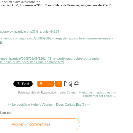
 documentaire intéressante :
nce des Arts
", hors-série n°356 : "Les soldats de l’éternité, les guerriers de Xi’an".
agoravox.fr/article.php3?id_article=44184
news.yahoo.com/agoravox/20080908/tot-la-garde-rapprochee-du-premier-emper-
ml
.lepost.fr/article/2008/09/09/1261443_la-garde-rapprochee-du-premier-
e-chine-quitte-paris-dans-une-semaine.html
Repost
0
Culture - littérature - musique et arts
Publié par Sylvain Rakotoarison
-
dans
commenter cet article
…
<< Le socialiste Hubert Védrine...
Deus Caritas Est (3) >>
aires
Ajouter un commentaire