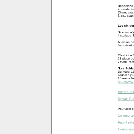
Rappelons 
équivalent
Chine, avan
à 481 avant
Les six der
Si vous n’y
historique. 
À moins de
l’autorisati
C’est à
La 
28 place de
75008 Pari
"
Les Soldat
Du mardi 1
Tous les jo
10 euros l’e
http://www
Aussi sur l
Sylvain Ra
Pour aller pl
Un reportag
Faut-il ex
Composition