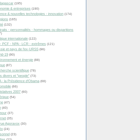
dagascar
(195)
nomie & entreprises
(190)
ence & nouvelles technologies - innovation
(174)
igions
(165)
té
(132)
traits - personnalités - hommages ou disparitions
7)
tique internationale
(122)
- PCF - NPA - LCR - extrêmes
(121)
sie et pays de l'ex-URSS
(96)
id-19
(90)
ironnement et énergie
(88)
ique
(87)
herche scientifique
(78)
ts divers et "people"
(73)
 - la Présidence d'Obama
(68)
omobile
(66)
islatives 2007
(60)
rique
(54)
ne
(47)
e
(40)
mour
(37)
ernet
(35)
ue Agoravox
(30)
éo
(24)
sonnel
(23)
ias
(22)