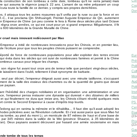
Con
a construction de son tombeau à cette date, tombeau qu’il ne verra jamais) mais
ère qui assuma la régence jusqu’à 22 ans. L’amant de sa mère préparant un coup
Cop
xécuta toute la famille de ce dernier, y compris ses propres demi-frères.
Don
s, il attaqua tous les autres royaumes qu’il unifia par la ruse ou par la force et en
J.-C., il se proclama Qin Shihuangdi, Premier Auguste Empereur de Qin, autrement
ier Empereur de Chine (un peu comme le fera à Rome deux siècles plus tard Octave
l régna onze années, ce qui est court pour un si grand empereur. Mégalomane, il fit
les 600 kilomètres de la Grande Muraille de Chine.
ur cruel mais innovant redécouvert par Mao
Empereur a initié de nombreuses innovations pour les Chinois, et en premier lieu,
on de l’écriture pour que tous les peuples chinois puissent se comprendre.
déporté de force de nombreuses populations pour aller exploiter des terres encore
Eur
 qui évita dans les siècles qui ont suivi de nombreuses famines et permit à la Chine
Pré
nombreux canaux pour irriguer les champs.
Pol
son règne fut avant tout onze ans de terreur telle que pendant vingt-deux siècles,
Cult
le laissèrent dans l’oubli, tellement il était synonyme de barbarie.
Mor
seul par décret, l’empereur dirigeait aussi avec une minutie tatillonne, s’occupant
Aud
ment de la taille des essieux des charrettes ou de la quantité de grains que devait
ue paysan.
Pol
Inst
nt l’hérédité des charges nobiliaires et en organisation une administration et une
cace, l’empereur pensa instaurer une dynastie qui durerait
« des dizaines de milliers
Hist
et qui finalement ne dura que treize ans, les Chinois s’étant révolté quelques mois
PS 
rt contre le Second Empereur à cause d’impôts trop lourds.
Cen
edong qui en ranima la mémoire et le réhabilita… Il faut dire qu’il avait adopté les
des policières avec sa Révolution culturelle. Et c’est aussi parce que sous Mao fut
Éta
sa tombe, au pied du mont Li, un monticule de 87 mètres de haut et d’une base de
(23
 par 345 mètres dans la vallée de la Wei (province Shaanxi, à 35 kilomètres de
Pro
 Xi’an). Deux paysans avaient découvert par hasard une armée souterraine en mars
(22
Gau
Soc
ande tombe de tous les temps