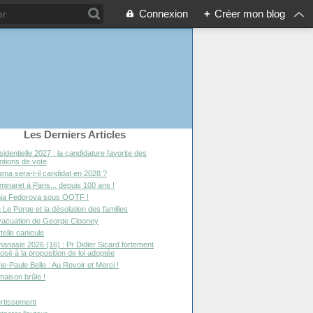
Connexion
+
Créer mon blog
Les Derniers Articles
sidentielle 2027 : la candidature favorite des
entions de vote
ma sera-t-il candidat en 2028 ?
minaret à Paris... depuis 100 ans !
ia Fedorova sous OQTF !
 Le Porge et la désolation des familles
vacuation de George Clooney
telle canicule
hanasie 2026 (16) : Pr Didier Sicard fortement
osé à la proposition de loi adoptée
ie-Paule Belle : Au Revoir et Merci !
maison brûle !
rtissement