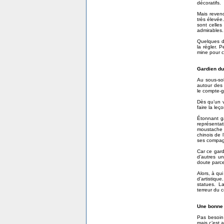
décoratifs.
Mais reven
très élevée
sont celles
admirables.
Quelques dé
la régler. 
mine pour c
Gardien du
Au sous-sol
autour des 
le compte-go
Dès qu’un v
faire la leço
Étonnant ga
représentat
moustache 
chinois de 
ses compagn
Car ce gardi
d’autres un
doute parce
Alors, à qui
d’artistiqu
statues. L
terreur du 
Une bonne i
Pas besoin 
mais c’est 