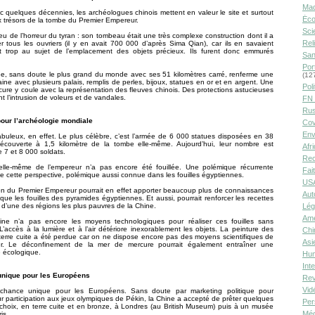
Ma
 quelques décennies, les archéologues chinois mettent en valeur le site et surtout
Éco
x trésors de la tombe du Premier Empereur.
Sci
u de l’horreur du tyran : son tombeau était une très complexe construction dont il a
Rel
er tous les ouvriers (il y en avait 700 000 d’après Sima Qian), car ils en savaient
 trop au sujet de l’emplacement des objets précieux. Ils furent donc emmurés
San
Por
e, sans doute le plus grand du monde avec ses 51 kilomètres carré, renferme une
(12
raine avec plusieurs palais, remplis de perles, bijoux, statues en or et en argent. Une
Poli
ure y coule avec la représentation des fleuves chinois. Des protections astucieuses
 l’intrusion de voleurs et de vandales.
FN 
Rus
our l’archéologie mondiale
Cov
Env
abuleux, en effet. Le plus célèbre, c’est l’armée de 6 000 statues disposées en 38
écouverte à 1,5 kilomètre de la tombe elle-même. Aujourd’hui, leur nombre est
Afr
e 7 et 8 000 soldats.
Rec
lle-même de l’empereur n’a pas encore été fouillée. Une polémique récurrente
Fai
cette perspective, polémique aussi connue dans les fouilles égyptiennes.
USA
on du Premier Empereur pourrait en effet apporter beaucoup plus de connaissances
Aut
 que les fouilles des pyramides égyptiennes. Et aussi, pourrait renforcer les recettes
Lég
s d’une des régions les plus pauvres de la Chine.
Amé
ine n’a pas encore les moyens technologiques pour réaliser ces fouilles sans
accès à la lumière et à l’air détériore inexorablement les objets. La peinture des
Chi
terre cuite a été perdue car on ne dispose encore pas des moyens scientifiques de
Asi
er. Le déconfinement de la mer de mercure pourrait également entraîner une
 écologique.
Hu
Int
nique pour les Européens
Rev
Vid
chance unique pour les Européens. Sans doute par marketing politique pour
eur participation aux jeux olympiques de Pékin, la Chine a accepté de prêter quelques
Per
choix, en terre cuite et en bronze, à Londres (au British Museum) puis à un musée
Méd
is.