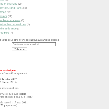
cy et environs
(20)
lay et Grand Paris
(18)
mmes
(15)
remer
(12)
noble et environs
(8)
tainebleau et environs
(7)
olite et étrange
(7)
 ce blog
(7)
vous pour être averti des nouveaux articles publiés.
es statistiques
re informatif uniquement.
7 février 2007
7 février 2012.
 articles publiés.
 vues : 836 623 (total).
eurs uniques : 452 415 (total).
née record : 17 mai 2011
372 pages vues).