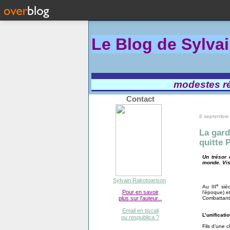
Le Blog de Sylva
modestes réf
Contact
8 septembre
La gar
quitte 
Un trésor 
monde. Vis
Sylvain Rakotoarison
e
Au III
siè
Pour en savoir
l’époque) e
plus sur l'auteur...
Combattants.
Email en tiscali
L’unificati
ou respublica ?
Fils d’une 