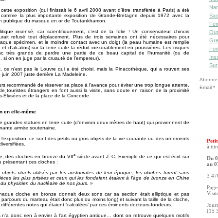
Nan
cette exposition (qui finissait le 6 avril 2008 avant d’être transférée à Paris) a été
Sac
 comme la plus importante exposition de Grande-Bretagne depuis 1972 avec la
on publique du masque en or de Toutankhamon.
Fe
itique insensé, car scientifiquement, c’est de la folie ! Un conservateur chinois
Out
aurait refusé tout déplacement. Plus de trois semaines ont été nécessaires pour
Gre
haque spécimen, et le moindre contact avec un doigt (la peau humaine est remplie
 et d’alcalins) sur la terre cuite la réduit inexorablement en poussières. Les risques
Fon
nc très grands de perdre une partie de ce beau capital de l’humanité (ou de
Ins
, si on en juge par la cruauté de l’empereur).
Sur
, ce n’est pas le Louvre qui a été choisi, mais la Pinacothèque, qui a rouvert ses
5 juin 2007 juste derrière La Madeleine.
Abonnez-
lleurs recommandé de réserver sa place à l’avance pour éviter une trop longue attente.
Email
 touristes étrangers en font aussi la visite, sans doute en raison de la proximité
Élysées et de la place de la Concorde.
on en elle-même
de grandes statues en terre cuite (d’environ deux mètres de haut) qui proviennent de
nnante armée souterraine.
 l’exposition, ce sont des petits ou gros objets de la vie courante ou des ornements
Petit
iversifiées.
à tit
e
e, des cloches en bronze du VII
siècle avant J.-C. Exemple de ce qui est écrit sur
Du 0
 présentant ces cloches :
au 0
 objets rituels utilisés par les aristocrates de leur époque, les cloches furent sans
3 476
ièces les plus prisées et ceux qui les fondaient étaient à l’âge de bronze en Chine
t du physicien du nucléaire de nos jours. »
Pages
Visit
chaque cloche en bronze donnait deux sons car sa section était elliptique et pas
le parcours du marteau était donc plus ou moins long) et suivant la taille de la cloche,
 différentes notes qui étaient ‘calculées’ par ces éminents docteurs-fondeurs.
Jour
(15 
is n’a donc rien à envier à l’art égyptien antique… dont on retrouve quelques motifs