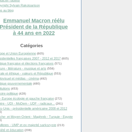
tacter l'auteur
yright Sylvain Rakotoarison
s au blog
Emmanuel Macron réélu
Président de la République
à 44 ans en 2022
Catégories
ope et Union Européenne
(605)
sidentielles françaises 2007 - 2012 et 2017
(605)
itique française et élections françaises
(571)
ure - littérature - musique et arts
(558)
ale et éthique - valeurs et République
(553)
iovisuel et médias - cinéma
(492)
itique gouvernementale
(480)
itutions
(453)
oire politique
(428)
- Europe écologie et gauche française
(272)
tre - UDI - MoDem - UDF - radicaux...
(261)
ts-Unis - présidentielle américaine 2008 et 2012
4)
che- et Moyen-Orient - Maghreb - Turquie - Egypte
4)
llistes - UMP et ex-majorité sarkozyste
(213)
iété et éducation
(208)