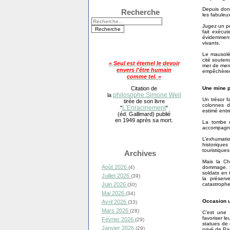
Depuis donc
Recherche
les fabuleu
Jugez un pe
fait exécut
évidemment
vivants.
Le mausolé
cité souter
« Seul est éternel le devoir
mer de merc
envers l'être humain
empêchèrent
comme tel. »
Citation de
Une mine p
philosophe Simone Weil
la
Un trésor f
tirée de son livre
colonnes d
L'Enracinement
"
"
estimé entr
(éd. Gallimard) publié
en 1949 après sa mort.
La tombe e
accompagne 
L’exhumati
historiques
touristique
Archives
Mais la Ch
Août 2026
(4)
dommage. L’
soldats en 
Juillet 2026
(39)
la préserv
Juin 2026
catastrophe
(30)
Mai 2026
(34)
Occasion u
Avril 2026
(33)
Mars 2026
(28)
C’est une 
favoriser l
Février 2026
(29)
statues de 
Janvier 2026
(29)
privé de Par