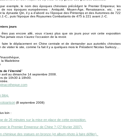
par exemple, le nom des époques chinoises précédant le Premier Empereur, les
s de nos époques européennes : Antiquité, Moyen-Âge, Renaissance, etc. : en
t la dynastie Qin, il y a d’abord eu l’époque des Printemps et des Automnes de 722
 J.-C., puis l’époque des Royaumes Combattants de 475 à 221 avant J.-C.
niers jours
 êtes pas encore allé, vous n’avez plus que six jours pour voir cette exposition
Plus jamais vous n’aurez l’occasion de la revoir.
 faire le déplacement en Chine centrale et de demander aux autorités chinoises
on de visiter le site, comme l’a fait il y a quelques mois le Président Nicolas Sarkozy…
Pinacothèque
,
 la Madeleine
s
s de l’éternité
"
5 avril au dimanche 14 septembre 2008.
urs de 10h30 à 18h00.
ntrée.
.pinacotheque.com
e blog.
kotoarison
(8 septembre 2008)
us loin :
e de 26 minutes sur la mise en place de cette exposition.
humer le Premier Empereur de Chine ? (27 février 2007).
 chimique des statues en bronze (et album photo à faire défiler).