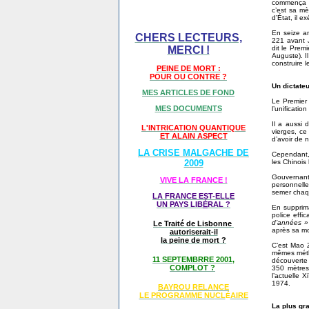
commença l
c’est sa m
d’État, il e
En seize an
CHERS LECTEURS,
221 avant 
MERCI !
dit le Prem
Auguste). I
construire 
PEINE DE MORT :
POUR OU CONTRE ?
Un dictate
MES ARTICLES DE FOND
Le Premier 
MES DOCUMENTS
l’unificati
Il a aussi 
L'INTRICATION QUANTIQUE
vierges, ce
ET ALAIN ASPECT
d’avoir de 
LA CRISE MALGACHE DE
Cependant, 
2009
les Chinois 
Gouvernant 
VIVE LA FRANCE !
personnelle
semer chaq
LA FRANCE EST-ELLE
UN PAYS LIB
É
RAL ?
En supprima
police effi
d’années »
Le Traité de Lisbonne
après sa mo
autoriserait-il
la peine de mort ?
C’est Mao Z
mêmes métho
11 SEPTEMBRRE 2001,
découverte 
COMPLOT ?
350 mètres
l’actuelle
1974.
BAYROU RELANCE
LE PROGRAMME NU
CL
AIRE
É
La plus gr