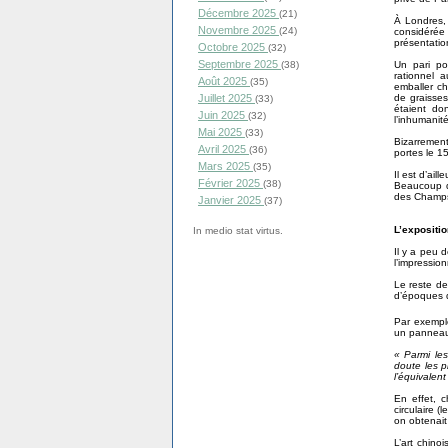
Décembre 2025
(21)
À Londres, 
Novembre 2025
(24)
considérée
présentati
Octobre 2025
(32)
Septembre 2025
(38)
Un pari pol
rationnel 
Août 2025
(35)
emballer c
Juillet 2025
de graisses
(33)
étaient do
Juin 2025
(32)
l’inhumanité
Mai 2025
(33)
Bizarrement
Avril 2025
(36)
portes le 1
Mars 2025
(35)
Il est d’ai
Février 2025
(38)
Beaucoup de
des Champs-
Janvier 2025
(37)
L’expositi
In medio stat virtus.
Il y a peu 
l’impressio
Le reste de
d’époques d
Par exempl
un panneau
« Parmi les
doute les p
l’équivalen
En effet, 
circulaire (
on obtenait
L’art chino