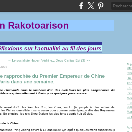
in Rakotoa
rison
lexions sur l'actualité au fil des jours
<< Le socialiste Hubert Védrine...
Deus Caritas Est (3) >>
Pré
 2008
int
Oba
de rapprochée du Premier Empereur de Chine
Un 
Paris dans une semaine.
Xen
Feu
de l’humanité dans le tombeau d’un des dictateurs les plus sanguinaires du
L'é
ible exceptionnellement à Paris pour quelques jours encore.
Mor
Eut
opp
cle avant J.-C., les Yan, les Chu, les Zhao, les Lu (le peuple le plus raffiné de
t les Wei se querellaient sans cesse pour dominer cette époque dite des Royaumes
Mar
 En principe, les rois Zhou étaient les plus forts depuis huit siècles.
La 
on de la Chine
Ave
chanteuse, Ying Zheng devint à 13 ans roi de Qin après quelques morts suspectes (il