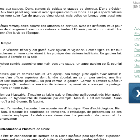
Mois
(89 
ons aux statues. Donc, statues de soldats et statues de chevaux. D’une précision
. Aux traits plutôt anguleux et avec quelques contours ronds. Les plus spectaculaires
 en terre cuite (car de grandes dimensions), mais celles en bronze sont aussi très
tails remarquables comme ces attaches de ceinture, avec les différents trous pour
Ago
Peu de changement avec nos ceintures actuelles ! Et vraie précision du détail. Une
onnaître la vie de l’époque.
Ema
Pap
 temple
Can
Plu
, le véritable trésor y est gardé avec rigueur et vigilance. Petites tiges en fer tout
colosses en terre cuite visant à les protéger des visiteurs indélicats. Un gardien fait
Les
utte à l’entrée de la salle.
Goo
isiteur semble approcher une main vers une statue, un autre gardien est là pour lui
Une
n.
Oba
rdien que ce dernier,d’ailleurs. J’ai aperçu son visage juste après avoir admiré la
Wik
ion d’un officier supérieur dont la tête abordait un air un peu sévère, une fine
et une barbiche pointue… un peu comme le gardien. Comme si l’officier supérieur
l’époque Qin, sortant de son éternité terrienne, reprenait vie et essayait de protéger
ons en terre cuite.
en est inlassable. J’imagine sa faible paie et j’imagine qu’il pourrait très bien garder
ivers, un hypermarché de banlieue par exemple. Mais là, il est intarissable. Sans
 qu’il a été étonné. Et fasciné.
 veut l’entendre, il raconte. Il ne raconte rien d’historique. Rien d’archéologique. Rien
e. Non, il raconte les conditions de transports, d’emballage, de préservation de ces
a minutie employée. La délicatesse demandée. La précaution du personnel. La
conservateur.
ntroduction à l’histoire de Chine
d’être fin connaisseur de l’histoire de la Chine impériale pour apprécier l’exposition,
assurément un bon moyen de s’y initier et d’y goûter ses grandes subtilités.