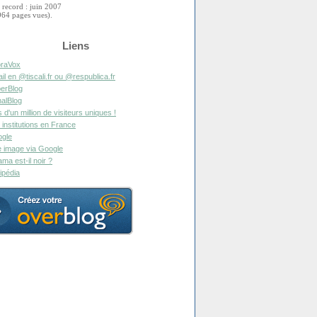
 record : juin 2007
964 pages vues).
Liens
raVox
il en @tiscali.fr ou @respublica.fr
erBlog
alBlog
s d'un million de visiteurs uniques !
 institutions en France
gle
 image via Google
ma est-il noir ?
ipédia