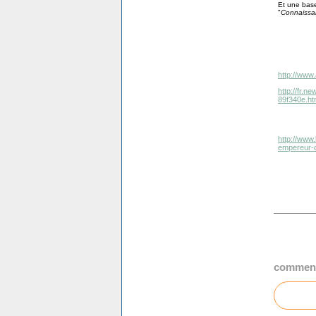
Et une base
"
Connaissa
http://www.
http://fr.
89f340e.ht
http://www
empereur-d
comment