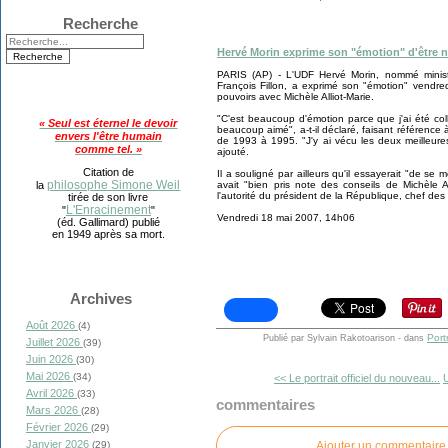
Recherche
Hervé Morin exprime son "émotion" d'être 
PARIS (AP) - L'UDF Hervé Morin, nommé minis
François Fillon, a exprimé son "émotion" vendr
pouvoirs avec Michèle Alliot-Marie.
"C'est beaucoup d'émotion parce que j'ai été col
« Seul est éternel le devoir
beaucoup aimé", a-t-il déclaré, faisant référence 
envers l'être humain
de 1993 à 1995. "J'y ai vécu les deux meilleures 
comme tel. »
ajouté.
Citation de
Il a souligné par ailleurs qu'il essayerait "de se 
philosophe Simone Weil
avait "bien pris note des conseils de Michèle Al
la
l'autorité du président de la République, chef de
tirée de son livre
L'Enracinement
"
"
Vendredi 18 mai 2007, 14h06
(éd. Gallimard) publié
en 1949 après sa mort.
Archives
Août 2026
(4)
Port
Publié par Sylvain Rakotoarison
-
dans
Juillet 2026
(39)
Juin 2026
(30)
Mai 2026
(34)
<< Le portrait officiel du nouveau...
U
Avril 2026
(33)
commentaires
Mars 2026
(28)
Février 2026
(29)
Janvier 2026
Ajouter un commentaire
(29)