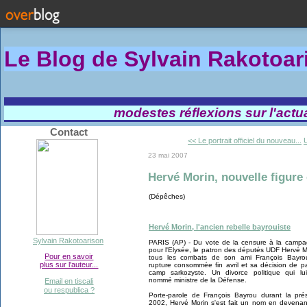
Le Blog de Sylvain Rakotoa
modestes réflexions sur l'actual
Contact
<< Le portrait officiel du nouveau...
U
23 mai 2007
Hervé Morin, nouvelle figure 
(Dépêches)
Hervé Morin, l'ancien rebelle bayrouiste
Sylvain Rakotoarison
PARIS (AP) - Du vote de la censure à la camp
pour l'Elysée, le patron des députés UDF Hervé M
Pour en savoir
tous les combats de son ami François Bayrou
plus sur l'auteur...
rupture consommée fin avril et sa décision de p
camp sarkozyste. Un divorce politique qui lui
nommé ministre de la Défense.
Email en tiscali
ou respublica ?
Porte-parole de François Bayrou durant la prés
2002, Hervé Morin s'est fait un nom en devenan