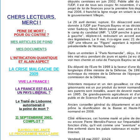
députés centristes en juin 2002. Fidèle allié du
l'UDF, il est de tous ses coups: fin novembre, il 
projet de loi de finances pour la première fois de
mai 2006, il franchit la ligne rouge en votant la 
le gouvernement Villepin.
CHERS LECTEURS,
MERCI !
Le 29 avril dernier, rupture. En désaccord avec 
donnée à l'UDF par François Bayrou et sa décis
voter Sarkozy, Hervé Morin passe avec arme et
PEINE DE MORT :
le camp du candidat UMP. "L'UDF penche à gauch
POUR OU CONTRE ?
à gauche", déplore-t-il, redoutant un accord av
des législatives. Le 9 mai, il co-signe avec 21 d
MES ARTICLES DE FOND
UDF une tribune au "Figaro" appelant à rejoindr
présidentielle de Nicolas Sarkozy.
MES DOCUMENTS
Dans un entretien à "Paris Normandie", déçu, il rev
très mal vécu pendant dix jours et après j'ai eu deu
L'INTRICATION QUANTIQUE
voir mon chemin et celui de François Bayrou se sé
ET ALAIN ASPECT
Elu député de l'Eure fin 1998 à la faveur d'une légi
LA CRISE MALGACHE DE
longtemps d'être ministre de la Défense. De 1993
2009
technique du ministre de la Défense de l'époque,
commission de la Défense.
VIVE LA FRANCE !
Volontiers moqueur et un rien gouailleur, ce 
grisonnants est un pur produit du terroir norman
LA FRANCE EST-ELLE
ses parents sont installés, avant de devenir ma
UN PAYS LIB
É
RAL ?
en 1995. De grands-parents agriculteurs et d'u
public et de Science-Po Paris avait envisagé un t
Le Traité de Lisbonne
Ancien conseiller général du département et act
autoriserait-il
prône la réunification de la Basse et Haute-
la peine de mort ?
normand en 2008.
11 SEPTEMBRRE 2001,
Côté références, cet homme marié et père de deux
COMPLOT ?
ou encore Pierre Mendès-France sur l'impartialité
fonction d'élu, qu'il voit comme une "aventure" 
être enfermé dans les palais nationaux et rouler d
BAYROU RELANCE
Internet.
LE PROGRAMME NU
CL
AIRE
É
Vendredi 18 mai 2007, 11h24