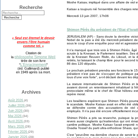
Moshe Katsav, impliqué dans une affaire de viol e
Recherche
Katsav a toujours nié l'ensemble des charges rete
Mercredi 13 juin 2007, 17h06
Shimon Pérès élu président de l'Etat d'Israë
JERUSALEM (AP) - Sans doute la dernière victoir
« Seul est éternel le devoir
Nobel de la paix a été élu mercredi président de
envers l'être humain
sous le coup d'une enquête pour viol et agression
comme tel. »
Il n'a manqué que trois voix à Shimon Pérès, âgé 
Citation de
scrutin à la Knesset, le Parlement israélien. Ses 
philosophe Simone Weil
de la Knesset Reuven Rivlin, du Likoud, et la dé
la
retirés, lui laissant le champ libre pour le second 
tirée de son livre
86 des 120 députés.
L'Enracinement
"
"
(éd. Gallimard) publié
Le prochain président prendra ses fonctions le 15 
en 1949 après sa mort.
président n'est pas de s'occuper de politique p
tous d'une voix forte", a-t-il déclaré devant les dé
La stature internationale de Shimon Pérès et 
avaient donné un retentissement inhabituel à l'é
protocolaire même si le chef de l'Etat hébreu es
Archives
repère moral.
Août 2026
(4)
Les Israéliens espèrent que Shimon Pérès pourra c
le scandale. Moshe Katsav avait en effet été obli
Juillet 2026
(39)
se défendre contre des accusations de viol 
Juin 2026
(30)
employés. Il n'a pas été encore officiellement incu
Mai 2026
(34)
Shimon Pérès a pris sa revanche, puisque la pr
Avril 2026
revers aussi cinglants qu'inattendus qui ont éma
(33)
carrière politique. Moshe Katsav l'avait emporté 
Mars 2026
(28)
Ovadia Yossef du parti ultra-orthodoxe Shass, qui
Février 2026
(29)
C'est "peut-être ma dernière chance de servir l
Janvier 2026
(29)