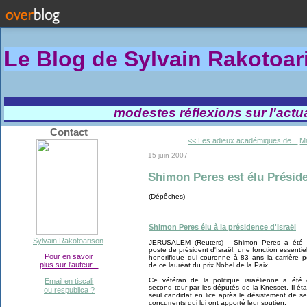
Le Blog de Sylvain Rakotoa
modestes réflexions sur l'actual
Contact
<< Les adieux académiques de...
Ma
15 juin 2007
Shimon Peres est élu Préside
(Dépêches)
Shimon Peres élu à la présidence d'Israël
Sylvain Rakotoarison
JERUSALEM (Reuters) - Shimon Peres a été 
poste de président d'Israël, une fonction essentie
Pour en savoir
honorifique qui couronne à 83 ans la carrière po
plus sur l'auteur...
de ce lauréat du prix Nobel de la Paix.
Ce vétéran de la politique israélienne a été
Email en tiscali
second tour par les députés de la Knesset. Il étai
ou respublica ?
seul candidat en lice après le désistement de s
concurrents qui lui ont apporté leur soutien.