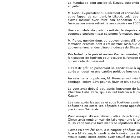
Le mandat de sept ans de M. Katzav, suspendu fin
en juillet.
M. Rivlin, ex-président du Parlement et considéré
outre l'appui de son parti, le Likoud, celui des
d'avoir marqué avec force son opposition au 
l'évacuation manu militari de ses colonies en 2005
Une candidate du parti travailliste, la députée
soutenue seulement par sa propre formation, étai
M. Peres, numéro deux du gouvernement d'Ehud 
formation centriste dont il est membre ainsi que 
gouvernement, et des ultra-orthodoxes du Shass.
Prix Nobel de la paix et ancien Premier ministre, 
fort soutien de l'opinion pour occuper la fonction
qui est celle du président.
Il s'est dit prêt en présentant sa candidature à a
après un destin et une carrière politique hors du
Au sein de la population, M. Peres arrivait trè
sondage, contre 22% pour M. Rivlin et 6% pour Col
Le vote avait débuté peu après l'ouverture de l
Chambre Dalia Yitzik, qui assurait l'intérim à la 
Katzav.
Les uns après les autres et sous l'oeil des caméra
opérations en direct, les députés étaient appelés à
placé dans l'hémicyle.
Pour essayer d'éviter d'éventuelles défections
Olmert avait tenté en vain de faire voter une loi 
réussi cette fois-ci à faire mentir sa réputation d'é
Il avait en effet été battu à la surprise générale l
face à M. Katzav, le candidat de la droite, des 
minute dans l'isoloir, après l'avoir assuré de leur so