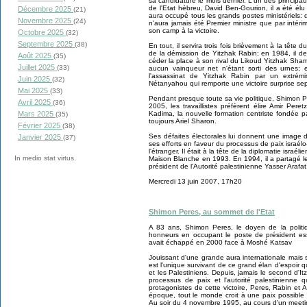
sa candidature le mois dernier. L'un des princip
de l'Etat hébreu, David Ben-Gourion, il a été él
Décembre 2025
(21)
aura occupé tous les grands postes ministériels: d
Novembre 2025
(24)
n'aura jamais été Premier ministre que par intéri
son camp à la victoire.
Octobre 2025
(32)
Septembre 2025
(38)
En tout, il servira trois fois brièvement à la tête
de la démission de Yitzhak Rabin; en 1984, il d
Août 2025
(35)
céder la place à son rival du Likoud Yitzhak Shamir
Juillet 2025
(33)
aucun vainqueur net n'étant sorti des urnes; 
l'assassinat de Yitzhak Rabin par un extrémi
Juin 2025
(32)
Nétanyahou qui remporte une victoire surprise sep
Mai 2025
(33)
Pendant presque toute sa vie politique, Shimon Pé
Avril 2025
(36)
2005, les travaillistes préfèrent élire Amir Peret
Kadima, la nouvelle formation centriste fondée p
Mars 2025
(35)
toujours Ariel Sharon.
Février 2025
(38)
Ses défaites électorales lui donnent une image 
Janvier 2025
(37)
ses efforts en faveur du processus de paix israélo-
l'étranger. Il était à la tête de la diplomatie israé
In medio stat virtus.
Maison Blanche en 1993. En 1994, il a partagé le
président de l'Autorité palestinienne Yasser Arafat
Mercredi 13 juin 2007, 17h20
Shimon Peres, au sommet de l'Etat
A 83 ans, Shimon Peres, le doyen de la politiq
honneurs en occupant le poste de président essen
avait échappé en 2000 face à Moshé Katsav
Jouissant d'une grande aura internationale mais
est l'unique survivant de ce grand élan d'espoir q
et les Palestiniens. Depuis, jamais le second d'
processus de paix et l'autorité palestinienne 
protagonistes de cette victoire, Peres, Rabin et Ar
époque, tout le monde croit à une paix possible
Au soir du 4 novembre 1995, au cours d'un meetin