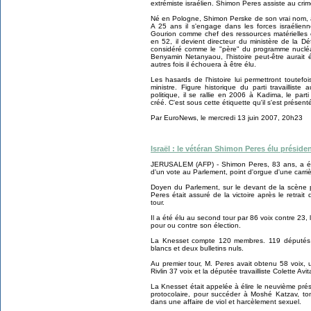
extrémiste israélien. Shimon Peres assiste au cri
Né en Pologne, Shimon Perske de son vrai nom, a
A 25 ans il s'engage dans les forces israéli
Gourion comme chef des ressources matérielles 
en 52, il devient directeur du ministère de la Dé
considéré comme le "père" du programme nucléai
Benyamin Netanyaou, l'histoire peut-être aurait 
autres fois il échouera à être élu.
Les hasards de l'histoire lui permettront toutef
ministre. Figure historique du parti travailliste
politique, il se rallie en 2006 à Kadima, le part
créé. C'est sous cette étiquette qu'il s'est présent
Par EuroNews, le mercredi 13 juin 2007, 20h23
Israël : le vétéran Shimon Peres élu préside
JERUSALEM (AFP) - Shimon Peres, 83 ans, a été é
d'un vote au Parlement, point d'orgue d'une carriè
Doyen du Parlement, sur le devant de la scène p
Peres était assuré de la victoire après le retrait
tour.
Il a été élu au second tour par 86 voix contre 23,
pour ou contre son élection.
La Knesset compte 120 membres. 119 députés ont
blancs et deux bulletins nuls.
Au premier tour, M. Peres avait obtenu 58 voix,
Rivlin 37 voix et la députée travailliste Colette Avit
La Knesset était appelée à élire le neuvième prési
protocolaire, pour succéder à Moshé Katzav, to
dans une affaire de viol et harcèlement sexuel.