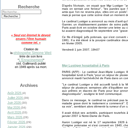
D'après l'écrivain, on voyait que Mgr Lustiger "
Recherche
mais on sentait une ferveur", "les paroles qu
amis que l'on ne reverra plus, elles ont un poids"
mais je pense que cette scène était un moment de
Le cardinal Lustiger a annoncé au mois d'avril qu'
Garnier, un établissement parisien de soins pall
Paris avait écrit en octobre dernier une lettre au
lui avaient diagnostiqué fin septembre une "grave 
« Seul est éternel le devoir
Ce fils d'émigré juifs polonais, qui s'est conve
envers l'être humain
1981. Il a été élevé à la pourpre cardinalice de
comme tel. »
en février 2005.
Citation de
Vendredi 1 juin 2007, 19h07
philosophe Simone Weil
la
tirée de son livre
L'Enracinement
"
"
(éd. Gallimard) publié
Mgr Lustiger hospitalisé à Paris
en 1949 après sa mort.
PARIS (AFP) - Le cardinal Jean-Marie Lustiger, 
hospitalisé lundi à Paris "pour un séjour de plusie
annoncé mardi l'archévêché de Paris dans un c
"Le cardinal Lustiger a été accueilli lundi à l
Archives
séjour de plusieurs semaines afin d’équilibrer son
aux prêtres et diacres de Paris pour leur anno
Août 2026
(4)
diagnostiquée", souligne le bref communiqué.
Juillet 2026
(39)
Dans ce message, le cardinal ne précisait pas l
Juin 2026
(30)
maladie grave dont le traitement a commencé". D
sa voix", semblant alors démentir la rumeur d'un c
Mai 2026
(34)
Avril 2026
(33)
Il avait réduit ses activités, participant toutefo
janvier 2007 à Notre-Dame de Paris.
Mars 2026
(28)
Février 2026
Aaron Lustiger est né le 17 septembre 1926 à 
(29)
d'origine polonaise et s'est converti en 1940, c
Janvier 2026
(29)