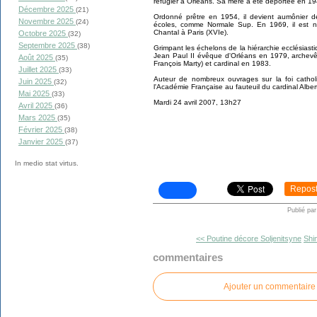
réfugier à Orléans. Sa mère a été déportée en 19
Décembre 2025
(21)
Ordonné prêtre en 1954, il devient aumônier 
Novembre 2025
(24)
écoles, comme Normale Sup. En 1969, il est 
Chantal à Paris (XVIe).
Octobre 2025
(32)
Septembre 2025
(38)
Grimpant les échelons de la hiérarchie ecclésias
Jean Paul II évêque d'Orléans en 1979, archev
Août 2025
(35)
François Marty) et cardinal en 1983.
Juillet 2025
(33)
Auteur de nombreux ouvrages sur la foi cathol
Juin 2025
(32)
l'Académie Française au fauteuil du cardinal Alber
Mai 2025
(33)
Mardi 24 avril 2007, 13h27
Avril 2025
(36)
Mars 2025
(35)
Février 2025
(38)
Janvier 2025
(37)
In medio stat virtus.
Repos
Publié pa
<< Poutine décore Soljenitsyne
Shi
commentaires
Ajouter un commentaire