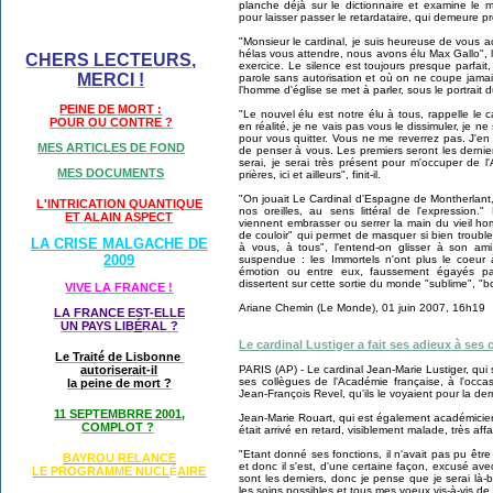
planche déjà sur le dictionnaire et examine le m
pour laisser passer le retardataire, qui demeure pr
"Monsieur le cardinal, je suis heureuse de vous 
hélas vous attendre, nous avons élu Max Gallo", l
CHERS LECTEURS,
exercice. Le silence est toujours presque parfa
MERCI !
parole sans autorisation et où on ne coupe jamai
l'homme d'église se met à parler, sous le portrait d
PEINE DE MORT :
"Le nouvel élu est notre élu à tous, rappelle le ca
POUR OU CONTRE ?
en réalité, je ne vais pas vous le dissimuler, je n
pour vous quitter. Vous ne me reverrez pas. J'en s
MES ARTICLES DE FOND
de penser à vous. Les premiers seront les derniers.
serai, je serai très présent pour m'occuper de
MES DOCUMENTS
prières, ici et ailleurs", finit-il.
"On jouait Le Cardinal d'Espagne de Montherlant,
L'INTRICATION QUANTIQUE
nos oreilles, au sens littéral de l'expression
ET ALAIN ASPECT
viennent embrasser ou serrer la main du vieil ho
de couloir" qui permet de masquer si bien trouble 
LA CRISE MALGACHE DE
à vous, à tous", l'entend-on glisser à son am
2009
suspendue : les Immortels n'ont plus le coeur 
émotion ou entre eux, faussement égayés pa
dissertent sur cette sortie du monde "sublime", "b
VIVE LA FRANCE !
Ariane Chemin (Le Monde), 01 juin 2007, 16h19
LA FRANCE EST-ELLE
UN PAYS LIB
É
RAL ?
Le cardinal Lustiger a fait ses adieux à ses
Le Traité de Lisbonne
PARIS (AP) - Le cardinal Jean-Marie Lustiger, qui
autoriserait-il
ses collègues de l'Académie française, à l'occa
la peine de mort ?
Jean-François Revel, qu'ils le voyaient pour la dern
11 SEPTEMBRRE 2001,
Jean-Marie Rouart, qui est également académicie
COMPLOT ?
était arrivé en retard, visiblement malade, très affa
"Etant donné ses fonctions, il n'avait pas pu être
BAYROU RELANCE
et donc il s'est, d'une certaine façon, excusé ave
LE PROGRAMME NU
CL
AIRE
É
sont les derniers, donc je pense que je serai là-b
les soins possibles et tous mes voeux vis-à-vis de