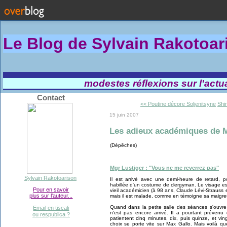
Le Blog de Sylvain Rakotoa
modestes réflexions sur l'actual
Contact
<< Poutine décore Soljenitsyne
Shi
15 juin 2007
Les adieux académiques de M
(Dépêches)
Mgr Lustiger : "Vous ne me reverrez pas"
Sylvain Rakotoarison
Il est arrivé avec une demi-heure de retard, p
habillée d'un costume de clergyman. Le visage es
Pour en savoir
vieil académicien (à 98 ans, Claude Lévi-Strauss es
plus sur l'auteur...
mais il est malade, comme en témoigne sa maigre
Quand dans la petite salle des séances s'ouvre 
Email en tiscali
n'est pas encore arrivé. Il a pourtant prévenu 
ou respublica ?
patientent cinq minutes, dix, puis quinze, et vin
choix se porte vite sur Max Gallo. Mais voilà qu