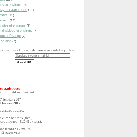
cy et environs
(20)
lay et Grand Paris
(18)
mmes
(15)
remer
(12)
noble et environs
(8)
tainebleau et environs
(7)
olite et étrange
(7)
 ce blog
(7)
vous pour être averti des nouveaux articles publiés.
es statistiques
re informatif uniquement.
7 février 2007
7 février 2012.
 articles publiés.
 vues : 836 623 (total).
eurs uniques : 452 415 (total).
née record : 17 mai 2011
372 pages vues).