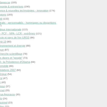
dagascar
(195)
nomie & entreprises
(190)
ence & nouvelles technologies - innovation
(174)
igions
(165)
té
(132)
traits - personnalités - hommages ou disparitions
7)
tique internationale
(122)
- PCF - NPA - LCR - extrêmes
(121)
sie et pays de l'ex-URSS
(96)
id-19
(90)
ironnement et énergie
(88)
ique
(87)
herche scientifique
(78)
ts divers et "people"
(73)
 - la Présidence d'Obama
(68)
omobile
(66)
islatives 2007
(60)
rique
(54)
ne
(47)
e
(40)
mour
(37)
ernet
(35)
ue Agoravox
(30)
éo
(24)
sonnel
(23)
ias
(22)