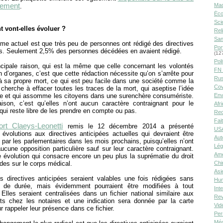
nement
Ma
.
Éco
Sci
vont-elles évoluer ?
Rel
San
me actuel est que très peu de personnes ont rédigé des directives
Por
es. Seulement 2,5% des personnes décédées en avaient rédigé.
(12
Poli
ncipale raison, qui est la même que celle concernant les volontés
FN 
n d’organes, c’est que cette rédaction nécessite qu’on s’arrête pour
Rus
 à sa propre mort, ce qui est peu facile dans une société comme la
Cov
 cherche à effacer toutes les traces de la mort, qui aseptise l’idée
ude et qui assomme les citoyens dans une surenchère consumériste.
Env
raison, c’est qu’elles n’ont aucun caractère contraignant pour le
Afr
ui reste libre de les prendre en compte ou pas.
Rec
Fai
ort Claeys-Leonetti
remis le 12 décembre 2014 a présenté
USA
évolutions aux directives anticipées actuelles qui devraient être
Aut
par les parlementaires dans les mois prochains, puisqu’elles n’ont
Lég
ucune opposition particulière sauf sur leur caractère contraignant.
Amé
 évolution qui consacre encore un peu plus la suprématie du droit
des sur le corps médical.
Chi
Asi
es directives anticipées seraient valables une fois rédigées sans
Hu
on de durée, mais évidemment pourraient être modifiées à tout
Int
lles seraient centralisées dans un fichier national similaire aux
Rev
ts chez les notaires et une indication sera donnée par la carte
Vid
ur rappeler leur présence dans ce fichier.
Per
Méd