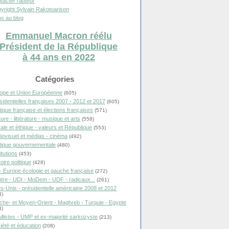
tacter l'auteur
yright Sylvain Rakotoarison
s au blog
Emmanuel Macron réélu
Président de la République
à 44 ans en 2022
Catégories
ope et Union Européenne
(605)
sidentielles françaises 2007 - 2012 et 2017
(605)
itique française et élections françaises
(571)
ure - littérature - musique et arts
(558)
ale et éthique - valeurs et République
(553)
iovisuel et médias - cinéma
(492)
itique gouvernementale
(480)
itutions
(453)
oire politique
(428)
- Europe écologie et gauche française
(272)
tre - UDI - MoDem - UDF - radicaux...
(261)
ts-Unis - présidentielle américaine 2008 et 2012
4)
che- et Moyen-Orient - Maghreb - Turquie - Egypte
4)
llistes - UMP et ex-majorité sarkozyste
(213)
iété et éducation
(208)