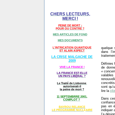
CHERS LECTEURS,
MERCI !
PEINE DE MORT :
POUR OU CONTRE ?
MES ARTICLES DE FOND
MES DOCUMENTS
quelque s
L'INTRICATION QUANTIQUE
ET ALAIN ASPECT
dans l’i
traitemen
LA CRISE MALGACHE DE
2009
Définies 
de donne
VIVE LA FRANCE !
« concern
LA FRANCE EST-ELLE
valables
UN PAYS LIB
É
RAL ?
renouvel
concréti
Le Traité de Lisbonne
sont qu’
autoriserait-il
la peine de mort ?
pla
lire la
11 SEPTEMBRRE 2001,
Dans ces
COMPLOT ?
confiance
pas en é
BAYROU RELANCE
indiquer 
LE PROGRAMME NU
CL
AIRE
É
l’a désig