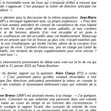
r la formidable envie de vivre qui s’emparait d’elles à mesure que
die s’aggravait. C’est pourquoi la notion de directive anticipée me
rplexe. »
.
e plénière pour la discussion de la même proposition,
Jean-Marie
MP) a témoigné également avec sa propre expérience :
«
Pour être
x-huit années président du conseil de surveillance de mon hôpital
té très tôt d’une unité pilote de soins palliatifs, je sais combien
s et de femmes atteints d’un mal incurable et en proie à
s souffrances ont été accueillis dans cet établissement. Beaucoup
nt en arrivant que l’on en finisse au plus vite, n’osant toutefois pas
le mot d’euthanasie, qui révèle l’échec ultime de la vocation d’un
i est de vivre. Combien d’entre eux, pris en charge par l’unité de
lliatifs, ont réclamé du temps supplémentaire pour vivre encore ?
ent tous ! »
.
s interventions proviennent du débat sans vote sur la fin de vie qui
oulé le 21 janvier 2015 au Palais-Bourbon.
r du dernier rapport sur la question,
Alain Claeys
(PS) a voulu
r :
« C’est justement parce qu’elles seraient révocables à tout
ue [les directives anticipées] prendraient le mieux en compte la
on des souhaits et donneraient réellement corps aux volontés de la
. »
.
ier Breton
(UMP) est pourtant revenu à la charge :
« J’ai quelques
ations. Comment ne pas enfermer une personne dans une volonté
 varier au cours du temps et en fonction des circonstances ?
 souligne le rapport Sicard, des sursauts de volonté de vivre
toujours se substituer à un renoncement anticipé. Il est en effet