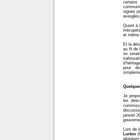
certains
communic
signes po
aveugles,
Quant à l
irrécupér
et même 
Et la dés
au fil de
se serai
trahissa
d’hérita
pour de
simpleme
Quelque
Je propo
les dire
commiss
discussi
janvier 2
gouvernem
Lors de 
Lurton
(U
plusieurs