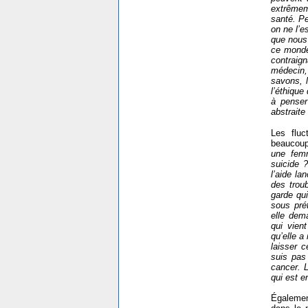
extrêmem
santé. Pe
on ne l’
que nous 
ce monde 
contraign
médecin, 
savons, l
l’éthique
à penser
abstraite 
Les fluc
beaucou
une femm
suicide 
l’aide l
des trou
garde qu
sous prét
elle dem
qui vien
qu’elle a
laisser c
suis pas 
cancer. L
qui est en
Égalemen