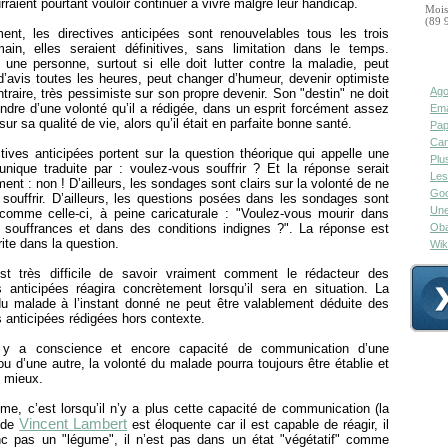
urraient pourtant vouloir continuer à vivre malgré leur handicap.
Mois
(89 
ment, les directives anticipées sont renouvelables tous les trois
ain, elles seraient définitives, sans limitation dans le temps.
 une personne, surtout si elle doit lutter contre la maladie, peut
’avis toutes les heures, peut changer d’humeur, devenir optimiste
Ago
traire, très pessimiste sur son propre devenir. Son "destin" ne doit
dre d’une volonté qu’il a rédigée, dans un esprit forcément assez
Ema
sur sa qualité de vie, alors qu’il était en parfaite bonne santé.
Pap
Can
tives anticipées portent sur la question théorique qui appelle une
Plu
unique traduite par : voulez-vous souffrir ? Et la réponse serait
Les
ment : non ! D’ailleurs, les sondages sont clairs sur la volonté de ne
Goo
 souffrir. D’ailleurs, les questions posées dans les sondages sont
Une
comme celle-ci, à peine caricaturale : "Voulez-vous mourir dans
s souffrances et dans des conditions indignes ?". La réponse est
Oba
rite dans la question.
Wik
est très difficile de savoir vraiment comment le rédacteur des
s anticipées réagira concrètement lorsqu’il sera en situation. La
du malade à l’instant donné ne peut être valablement déduite des
s anticipées rédigées hors contexte.
l y a conscience et encore capacité de communication d’une
u d’une autre, la volonté du malade pourra toujours être établie et
t mieux.
me, c’est lorsqu’il n’y a plus cette capacité de communication (la
Vincent Lambert
n de
est éloquente car il est capable de réagir, il
nc pas un "légume", il n’est pas dans un état "végétatif" comme