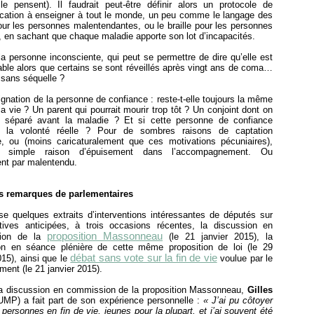
 le pensent). Il faudrait peut-être définir alors un protocole de
ation à enseigner à tout le monde, un peu comme le langage des
ur les personnes malentendantes, ou le braille pour les personnes
 en sachant que chaque maladie apporte son lot d’incapacités.
a personne inconsciente, qui peut se permettre de dire qu’elle est
able alors que certains se sont réveillés après vingt ans de coma…
sans séquelle ?
ignation de la personne de confiance : reste-t-elle toujours la même
 la vie ? Un parent qui pourrait mourir trop tôt ? Un conjoint dont on
t séparé avant la maladie ? Et si cette personne de confiance
it la volonté réelle ? Pour de sombres raisons de captation
ge, ou (moins caricaturalement que ces motivations pécuniaires),
 simple raison d’épuisement dans l’accompagnement. Ou
nt par malentendu.
s remarques de parlementaires
se quelques extraits d’interventions intéressantes de députés sur
ctives anticipées, à trois occasions récentes, la discussion en
proposition Massonneau
ion de la
(le 21 janvier 2015), la
on en séance plénière de cette même proposition de loi (le 29
débat sans vote sur la fin de vie
015), ainsi que le
voulue par le
ent (le 21 janvier 2015).
la discussion en commission de la proposition Massonneau,
Gilles
MP) a fait part de son expérience personnelle :
« J’ai pu côtoyer
 personnes en fin de vie, jeunes pour la plupart, et j’ai souvent été