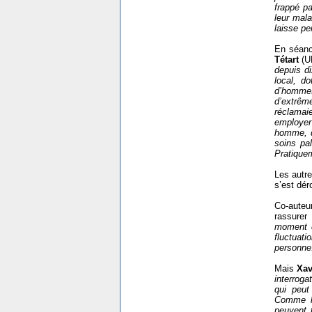
frappé pa
leur mala
laisse pe
En séanc
Tétart
(U
depuis di
local, do
d’homme
d’extrême
réclamaie
employer 
homme, qu
soins pa
Pratiquem
Les autre
s’est dér
Co-auteu
rassure
moment q
fluctuati
personne
Mais
Xav
interrog
qui peut
Comme le
peuvent 