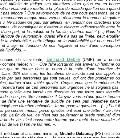
ent difficile de rédiger ses directives alors qu’on est en bonne
ut-on vraiment se mettre à la
place du malade que l’on sera quand
est pas encore ? Que savons-nous de ce que nous penserons, de ce
ressentirons lorsque nous vivrons réellement le moment de quitter
? Ne risque-t-on pas, par ailleurs, en rendant ces directives trop
antes, de compliquer et d’altérer le dialogue indispensable entre le
d’une part, et le malade et la famille, d’autres part ? (…) Nous le
’éthique de l’autonomie, quand elle n’a pas de limite, peut étouffer
 de la vulnérabilité, cette éthique de la vulnérabilité qui nous conduit
 et à agir en fonction de nos fragilités et non d’une conception
de l’individu. »
.
Bernard Debré
tuations de la volonté,
(UMP) en a connu
p comme médecin :
« Que faire lorsqu’on voit arriver un homme ou
e qui se trouve dans le coma à la suite d’une tentative de
? Dans 80% des cas, les tentatives de suicide sont des appels à
ancés par des personnes qui sont seules, qui ont des problèmes ou
bles, parfois d’une faible gravité. Croyez-vous que le médecin de
i recevra l’une de ces personnes aux urgences ne la soignera pas,
exte qu’elle aura laissé une directive ou une lettre dans laquelle
ande à ne pas être réanimée ? Croyez-vous qu’une jeune femme
t de faire une tentative de suicide ne sera pas réanimée parce
 rédigé une directive anticipée. Je me pose la question… (…) Faut-il
es personnes mourir, parce qu’elles ont écrit une lettre ? Je n’en
sûr. La fin de vie, ce n’est pas seulement le stade terminal d’un
a fin de vie, c’est aussi cette femme qui a tenté de se suicider et
 fin de vie si l’on ne fait rien. »
.
t médecin et ancienne ministre,
Michèle Delaunay
(PS) est allée