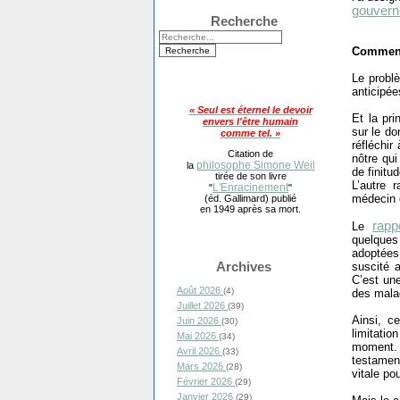
gouver
Recherche
Comment 
Le problè
anticipé
« Seul est éternel le devoir
Et la pri
envers l'être humain
sur le do
comme tel. »
réfléchir
Citation de
nôtre qui
philosophe Simone Weil
la
de finit
tirée de son livre
L’autre 
L'Enracinement
"
"
médecin q
(éd. Gallimard) publié
en 1949 après sa mort.
rapp
Le
quelques 
adoptées 
Archives
suscité a
C’est une
Août 2026
(4)
des mala
Juillet 2026
(39)
Ainsi, c
Juin 2026
(30)
limitati
Mai 2026
(34)
moment. E
Avril 2026
(33)
testamen
Mars 2026
(28)
vitale po
Février 2026
(29)
Janvier 2026
(29)