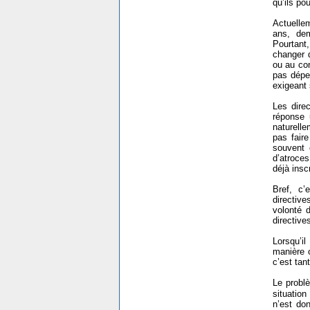
qu’ils po
Actuelle
ans, dem
Pourtant,
changer d
ou au con
pas dépen
exigeant 
Les direc
réponse 
naturelle
pas faire
souvent 
d’atroce
déjà insc
Bref, c’
directive
volonté 
directive
Lorsqu’i
manière o
c’est tan
Le problè
situatio
n’est do