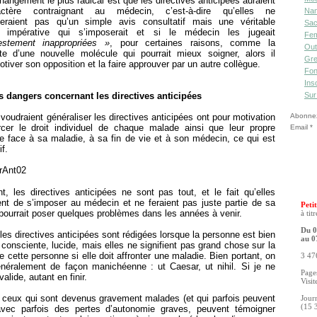
hangement le plus radical est que les directives anticipées auraient
ctère contraignant au médecin, c’est-à-dire qu’elles ne
Nan
teraient pas qu’un simple avis consultatif mais une véritable
Sac
e impérative qui s’imposerait et si le médecin les jugeait
Fe
stement inappropriées »
, pour certaines raisons, comme la
Out
te d’une nouvelle molécule qui pourrait mieux soigner, alors il
Gre
otiver son opposition et la faire approuver par un autre collègue.
Fon
Ins
 dangers concernant les directives anticipées
Sur
voudraient généraliser les directives anticipées ont pour motivation
Abonnez-
rcer le droit individuel de chaque malade ainsi que leur propre
Email
e face à sa maladie, à sa fin de vie et à son médecin, ce qui est
if.
, les directives anticipées ne sont pas tout, et le fait qu’elles
ent de s’imposer au médecin et ne feraient pas juste partie de sa
Petit
pourrait poser quelques problèmes dans les années à venir.
à tit
Du 0
 les directives anticipées sont rédigées lorsque la personne est bien
au 0
 consciente, lucide, mais elles ne signifient pas grand chose sur la
e cette personne si elle doit affronter une maladie. Bien portant, on
3 476
néralement de façon manichéenne : ut Caesar, ut nihil. Si je ne
Pages
alide, autant en finir.
Visit
, ceux qui sont devenus gravement malades (et qui parfois peuvent
Jour
(15 
 avec parfois des pertes d’autonomie graves, peuvent témoigner