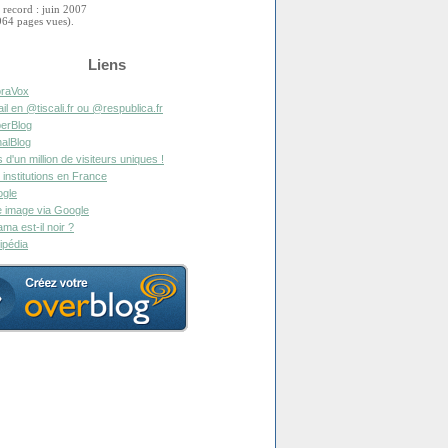
 record : juin 2007
964 pages vues).
Liens
raVox
il en @tiscali.fr ou @respublica.fr
erBlog
alBlog
s d'un million de visiteurs uniques !
 institutions en France
gle
 image via Google
ma est-il noir ?
ipédia