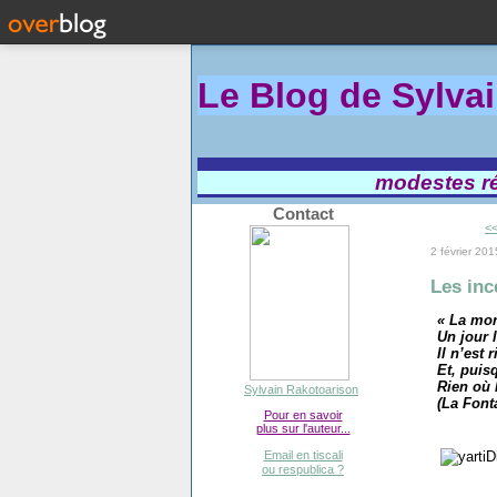
Le Blog de Sylva
modestes réf
Contact
<<
2 février 201
Les inc
« La mor
Un jour 
Il n’est 
Et, puisq
Rien où 
Sylvain Rakotoarison
(La Font
Pour en savoir
plus sur l'auteur...
Email en tiscali
ou respublica ?