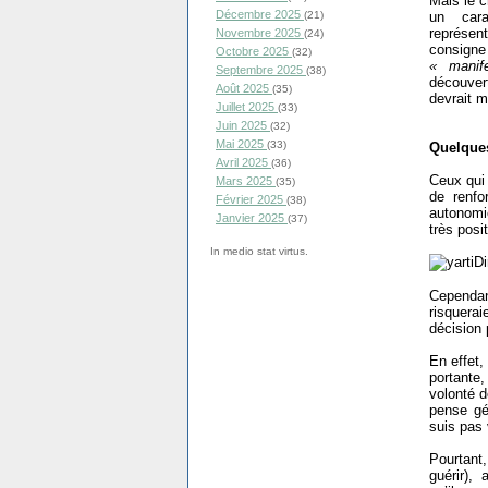
Mais le c
Décembre 2025
un cara
(21)
représen
Novembre 2025
(24)
consign
Octobre 2025
(32)
« manife
Septembre 2025
(38)
découver
Août 2025
(35)
devrait m
Juillet 2025
(33)
Juin 2025
(32)
Mai 2025
(33)
Quelques
Avril 2025
(36)
Ceux qui 
Mars 2025
(35)
de renfo
Février 2025
(38)
autonomi
Janvier 2025
(37)
très posit
In medio stat virtus.
Cependant
risquerai
décision 
En effet,
portante,
volonté d
pense gé
suis pas v
Pourtant
guérir),