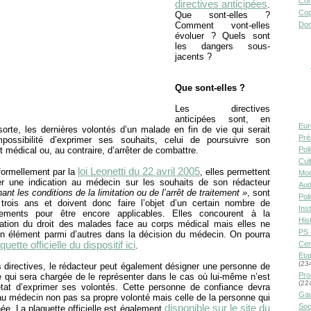
Con
directives anticipées
.
Cop
Que sont-elles ?
Comment vont-elles
Don
évoluer ? Quels sont
les dangers sous-
jacents ?
Que sont-elles ?
Les directives
anticipées sont, en
Eur
orte, les dernières volontés d’un malade en fin de vie qui serait
Pré
mpossibilité d’exprimer ses souhaits, celui de poursuivre son
t médical ou, au contraire, d’arrêter de combattre.
Pol
Cult
loi Leonetti du 22 avril 2005
formellement par la
, elles permettent
Mor
r une indication au médecin sur les souhaits de son rédacteur
Aud
ant les conditions de la limitation ou de l’arrêt de traitement »
, sont
Pol
 trois ans et doivent donc faire l’objet d’un certain nombre de
Inst
lements pour être encore applicables. Elles concourent à la
Hist
sation du droit des malades face au corps médical mais elles ne
PS 
un élément parmi d’autres dans la décision du médecin. On pourra
quette officielle du dispositif ici
Cen
.
Éta
(23
 directives, le rédacteur peut également désigner une personne de
Pro
 qui sera chargée de le représenter dans le cas où lui-même n’est
(22
tat d’exprimer ses volontés. Cette personne de confiance devra
Gau
au médecin non pas sa propre volonté mais celle de la personne qui
Soc
disponible sur le site du
née. La plaquette officielle est également