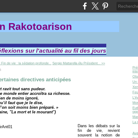
in Rakotoa
rison
lexions sur l'actualité au fil des jours
 Fin de vie : la sédation profonde...
Sergio Mattarella élu Président... >>
Pré
5
int
Oba
ertaines directives anticipées
Un 
Xen
t ravit tout sans pudeur.
Feu
le monde entier accroîtra sa richesse.
L'é
rien de moins ignoré,
u’il faut que je le dise,
Mor
l’on soit moins bien préparé. »
Eut
aine, "La mort et le mourant")
opp
Mar
La 
Dans les débats sur la
fin de vie, revient
Ave
souvent la notion de