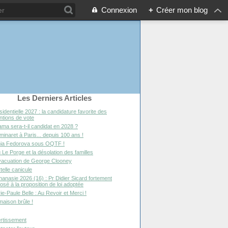
Connexion
+
Créer mon blog
Les Derniers Articles
sidentielle 2027 : la candidature favorite des
entions de vote
ma sera-t-il candidat en 2028 ?
minaret à Paris... depuis 100 ans !
ia Fedorova sous OQTF !
 Le Porge et la désolation des familles
vacuation de George Clooney
telle canicule
hanasie 2026 (16) : Pr Didier Sicard fortement
osé à la proposition de loi adoptée
ie-Paule Belle : Au Revoir et Merci !
maison brûle !
rtissement