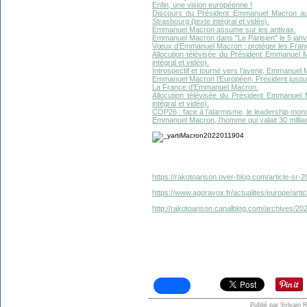
Enfin, une vision européenne !
Discours du Président Emmanuel Macron au
Strasbourg (texte intégral et vidéo).
Emmanuel Macron assume sur les antivax.
Emmanuel Macron dans "Le Parisien" le 5 janv
Vœux d’Emmanuel Macron : protéger les França
Allocution télévisée du Président Emmanuel 
intégral et vidéo).
Introspectif et tourné vers l’avenir, Emmanuel M
Emmanuel Macron l’Européen, Président jusqu’
La France d’Emmanuel Macron.
Allocution télévisée du Président Emmanuel
intégral et vidéo).
COP26 : face à l’alarmisme, le leadership mo
Emmanuel Macron, l’homme qui valait 30 millia
https://rakotoarison.over-blog.com/article-sr
https://www.agoravox.fr/actualites/europe/art
http://rakotoarison.canalblog.com/archives/2
Publié par Sylvain 