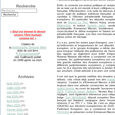
Enfin, le contexte est surtout politique et certa
Recherche
de se taire car ils ont montré à leurs collègues 
française. Effectivement, à la suite du discou
aucun sujet de politique intérieure française,
candidat à l’élection présidentielle français
européens. En particulier, les députés europé
Marine Le Pen
droit de
, Manon Aubry, ancie
Mélenchon
Yannick Jadot
, et surtout
, candi
qu’interpeller Emmanuel Macron, brutalement, 
court-circuitant le débat européen et faisant 
« Seul est éternel le devoir
présidentielle française. Les élus non-français
envers l'être humain
pleine scène de ménage.
comme tel. »
Il y a eu, parmi les autres pays étrangers, une
Citation de
qu’indécentes et inopportunes de ces députés 
philosophe Simone Weil
la
européen, et le groupe écologiste a même d
tirée de son livre
pour évoquer l’attitude très politicienne de Yan
L'Enracinement
des rappels au règlement pour éviter d’impor
"
"
Roberta Matsola elle-même a condamné ces inte
(éd. Gallimard) publié
contrario, les parlementaires européens ont o
en 1949 après sa mort.
très grande maîtrise des dossiers européens e
différents parlementaires européens, y compri
avec lui (il a répondu très sèchement à Jordan 
qui, pourtant, s’était adressé à lui avec une certa
Archives
Il est vrai que la grande maîtrise des dossier
grand
débats, cela s’était déjà passé lors des
citoyens. L’exploit ici d’Emmanuel Macron a ét
Août 2026
(4)
toujours dans une attitude constructive de cal
Juillet 2026
(39)
quatre heures
au cours de laquelle l’ancienne 
2019
François-Xavier Bellamy
,
, Nicolas Bay 
Juin 2026
(30)
négligée, sont également intervenus pour criti
Mai 2026
(34)
Guy Verhofstadt
belge,
, député européen Ren
français qui faisaient campagne dans l’enc
Avril 2026
(33)
Antenne 2 ou TF1 ? »
. Cela dit, c’est un dép
Mars 2026
(28)
CDU/CSU aux élections européennes de 2019,
Parlement Européen, qui a commencé les hos
Février 2026
(29)
Pécresse
se présenter contre Emmanuel Macro
Janvier 2026
(29)