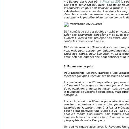
à Paris en 2015
« L’Europe est le lieu où,
, s’e
Elle est le continent qui, avec l’objectif de ne
les objectifs les plus ambitieux de la planète. »
.
industrielles, mais aussi d’inclure dans les nég
dans les accords commerciaux »
, un
« mécani
d’adopter
« la première loi au monde contre la d
Défi numérique qui est double :
« bâtir un vérit
créer des champions européens »
et aussi rég
Lumières, c’est-à-dire protéger nos droits, nos 
contre les discours de haine »
.
Défi de sécurité :
« L’Europe doit s’armer non pa
non, mais pour assurer son indépendance dans
choix des autres, pour être libre. »
. Cela sign
notre défense européenne pour anticiper et ne pl
3. Promesse de paix
Pour Emmanuel Macron, l’Europe a une vocation u
repenser quelques-unes de ses politiques de vo
Il a voulu ainsi que l’Europe aille
« proposer u
« C’est en Afrique que se joue une partie du b
de ce continent et de sa jeunesse, mais de notre
la fourniture de vaccins à court terme, mais surt
l’Afrique »
.
Il a voulu aussi que l’Europe porte attention 
continent européen »
dans
« des perspectiv
cicatrices qui rappellent tout à la fois la précari
pour ne pas paralyser une Europe à 31, 32 ou 3
pour les rendre plus claires, plus lisibles, pou
d’autres termes :
« Il nous faut donc réinvente
géographie de notre Europe. »
.
Un bon voisinage aussi avec le Royaume-Uni 