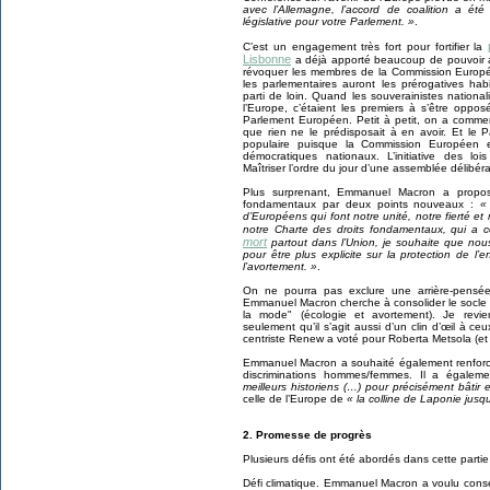
avec l’Allemagne, l’accord de coalition a été t
législative pour votre Parlement. »
.
C’est un engagement très fort pour fortifier la
Lisbonne
a déjà apporté beaucoup de pouvoir a
révoquer les membres de la Commission Européen
les parlementaires auront les prérogatives ha
parti de loin. Quand les souverainistes nationa
l’Europe, c’étaient les premiers à s’être oppos
Parlement Européen. Petit à petit, on a comme
que rien ne le prédisposait à en avoir. Et le
populaire puisque la Commission Européen 
démocratiques nationaux. L’initiative des l
Maîtriser l’ordre du jour d’une assemblée délibérat
Plus surprenant, Emmanuel Macron a propos
fondamentaux par deux points nouveaux :
«
d’Européens qui font notre unité, notre fierté et
notre Charte des droits fondamentaux, qui a
mort
partout dans l’Union, je souhaite que nous
pour être plus explicite sur la protection de l
l’avortement. »
.
On ne pourra pas exclure une arrière-pensée
Emmanuel Macron cherche à consolider le socle é
la mode" (écologie et avortement). Je revie
seulement qu’il s’agit aussi d’un clin d’œil à 
centriste Renew a voté pour Roberta Metsola (et ce
Emmanuel Macron a souhaité également renforcer l
discriminations hommes/femmes. Il a égalem
meilleurs historiens (…) pour précisément bâtir
celle de l’Europe de
« la colline de Laponie jus
2. Promesse de progrès
Plusieurs défis ont été abordés dans cette partie
Défi climatique. Emmanuel Macron a voulu con