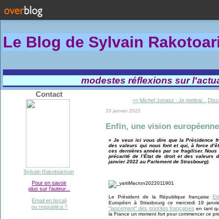
Le Blog de Sylvain Rakotoa
modestes réflexions sur l'actual
Contact
<< Michel Jonasz : Je mettrai...
Disc
20 janvier 2022
Enfin, une vision européenne
« Je veux ici vous dire que la Présidence 
des valeurs qui nous font et qui, à force d’
ces dernières années par se fragiliser. Nou
précarité de l’État de droit et des valeur
janvier 2022 au Parlement de Strasbourg).
Sylvain Rakotoarison
Pour en savoir
plus sur l'auteur...
Em
Le Président de la République française
Email en tiscali
Européen à Strasbourg ce mercredi 19 janv
ou respublica ?
"lancement" des priorités françaises
en tant qu
la France un moment fort pour commencer ce pre