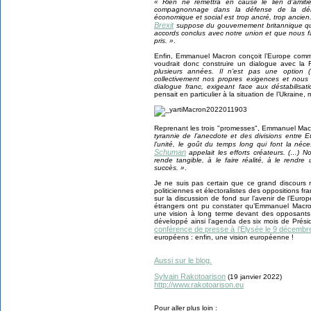
« Rien ne remettra en cause le lien d’amiti
compagnonnage dans la défense de la démoc
économique et social est trop ancré, trop anci
Brexit
suppose du gouvernement britannique qu’
accords conclus avec notre union et que nous f
pris. »
.
Enfin, Emmanuel Macron conçoit l’Europe co
voudrait donc construire un dialogue avec la 
plusieurs années. Il n’est pas une option
collectivement nos propres exigences et nous
dialogue franc, exigeant face aux déstabilisat
pensait en particulier à la situation de l’Ukraine
Reprenant les trois "promesses", Emmanuel Macr
tyrannie de l’anecdote et des divisions entre
l’unité, le goût du temps long qui font la né
Schuman
appelait les efforts créateurs. (…) No
rende tangible, à le faire réalité, à le rendre
succès. »
.
Je ne suis pas certain que ce grand discours re
politiciennes et électoralistes des oppositions 
sur la discussion de fond sur l’avenir de l’Eur
étrangers ont pu constater qu’Emmanuel Macro
une vision à long terme devant des opposants
développé ainsi l’agenda des six mois de Prési
conférence de presse à l’Élysée le 9 décembr
européens : enfin, une vision européenne !
Aussi sur le blog.
Sylvain Rakotoarison
(19 janvier 2022)
http://www.rakotoarison.eu
Pour aller plus loin :