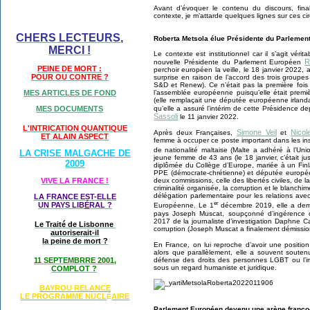
Avant d’évoquer le contenu du discours, fi
contexte, je m’attarde quelques lignes sur ces ci
CHERS LECTEURS,
Roberta Metsola élue Présidente du Parlemen
MERCI !
Le contexte est institutionnel car il s’agit vér
R
nouvelle Présidente du Parlement Européen
PEINE DE MORT :
perchoir européen la veille, le 18 janvier 2022,
POUR OU CONTRE ?
surprise en raison de l’accord des trois groupes
S&D et Renew). Ce n’était pas la première foi
l’assemblée européenne puisqu’elle était premi
MES ARTICLES DE FOND
(elle remplaçait une députée européenne irla
qu’elle a assuré l’intérim de cette Présidence d
MES DOCUMENTS
Sassoli
le 11 janvier 2022.
L'INTRICATION QUANTIQUE
Simone Veil
Nicol
Après deux Françaises,
et
ET ALAIN ASPECT
femme à occuper ce poste important dans les in
de nationalité maltaise (Malte a adhéré à l’Un
LA CRISE MALGACHE DE
jeune femme de 43 ans (le 18 janvier, c’était ju
2009
diplômée du Collège d’Europe, mariée à un Fin
PPE (démocrate-chrétienne) et députée européen
VIVE LA FRANCE !
deux commissions, celle des libertés civiles, de la 
criminalité organisée, la corruption et le blanchim
délégation parlementaire pour les relations ave
LA FRANCE EST-ELLE
er
UN PAYS LIB
É
RAL ?
Européenne. Le 1
décembre 2019, elle a dema
pays Joseph Muscat, soupçonné d’ingérence da
2017 de la journaliste d’investigation Daphne Ca
Le Traité de Lisbonne
corruption (Joseph Muscat a finalement démissio
autoriserait-il
la peine de mort ?
En France, on lui reproche d’avoir une positio
alors que parallèlement, elle a souvent souten
défense des droits des personnes LGBT ou l’im
11 SEPTEMBRRE 2001,
sous un regard humaniste et juridique.
COMPLOT ?
BAYROU RELANCE
LE PROGRAMME NU
CL
AIRE
É
Parlement Européen devenu une arène franco