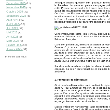
J’évoque aussi la question sur : pourquoi Emma
Décembre 2025
(21)
la Président française en pleine campagne pré
Novembre 2025
(24)
cette Présidence revient à la France tous les t
aurait été d’autant plus irresponsable que la Fr
Octobre 2025
(32)
Ce n’est pas Emmanuel Macron qui a initié le
Septembre 2025
(38)
fonctionnement et il aurait été irresponsable de
la France (comme il n’a pas non plus initié le ca
Août 2025
(35)
passerait volontiers pour sa future campagne éle
Juillet 2025
(33)
Juin 2025
(32)
Mai 2025
(33)
Cette introduction écrite, j’en viens au discours
nouveau Président du Conseil de l’Union Europ
Avril 2025
(36)
Président française.
Mars 2025
(35)
Dans son préambule, Emmanuel Macron en est v
Février 2025
(38)
Europe (…), notre construction européenne
Janvier 2025
(37)
promesse de démocratie qui est née sur notre c
par tous et une promesse de paix. Elle a tenu
moment que nous vivons, par le retour du tra
In medio stat virtus.
géographiques, l’ébranlement actuel que nous v
pense que le défi qui est le nôtre est de tâcher 
Il a abordé de nombreux sujets, lucidement mais
contraire, il a dit en toute franchise ce qui allait 
améliorer.
1. Promesse de démocratie
Ainsi pour les démocraties dont on disait le régi
défis »
. Pour Emmanuel Macron, ce n’est pas du to
« La gestion de la pandémie par les démocra
presse libre, avec des systèmes de recherche et
conduit à des décisions beaucoup plus protectr
régimes autoritaires. Nous avons in concreto,
reçue qui était en train de s’installer. »
.
Mais le Président français veut aller au bout de
Conférence sur l’avenir de l’Europe prévue en m