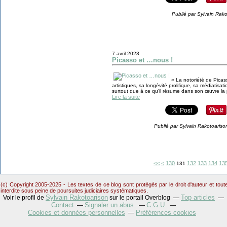
Publié par Sylvain Rak
7 avril 2023
Picasso et …nous !
« La notoriété de Picass
artistiques, sa longévité prolifique, sa médiatisa
surtout due à ce qu’il résume dans son œuvre la pl
Lire la suite
Publié par Sylvain Rakotoariso
100
110
120
<<
<
130
132
133
134
13
131
(c) Copyright 2005-2025 - Les textes de ce blog sont protégés par le droit d'auteur et tou
interdite sous peine de poursuites judiciaires systématiques.
Sylvain Rakotoarison
Top articles
Voir le profil de
sur le portail Overblog
Contact
Signaler un abus
C.G.U.
Cookies et données personnelles
Préférences cookies