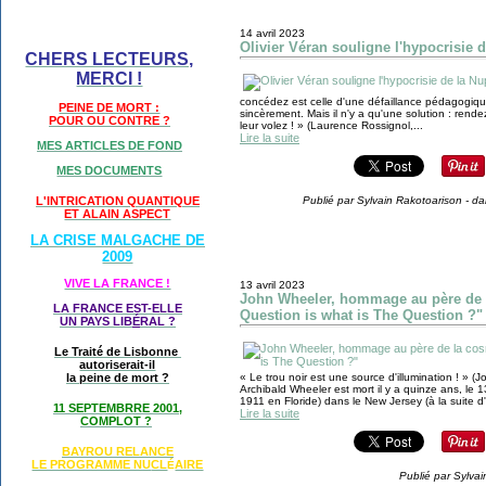
14 avril 2023
Olivier Véran souligne l'hypocrisie 
CHERS LECTEURS,
MERCI !
concédez est celle d'une défaillance pédagogique
PEINE DE MORT :
sincèrement. Mais il n'y a qu'une solution : ren
POUR OU CONTRE ?
leur volez ! » (Laurence Rossignol,...
Lire la suite
MES ARTICLES DE FOND
MES DOCUMENTS
L'INTRICATION QUANTIQUE
Publié par Sylvain Rakotoarison
-
da
ET ALAIN ASPECT
LA CRISE MALGACHE DE
2009
VIVE LA FRANCE !
13 avril 2023
John Wheeler, hommage au père de 
LA FRANCE EST-ELLE
Question is what is The Question ?"
UN PAYS LIB
É
RAL ?
Le Traité de Lisbonne
autoriserait-il
la peine de mort ?
« Le trou noir est une source d'illumination ! » 
Archibald Wheeler est mort il y a quinze ans, le 13
1911 en Floride) dans le New Jersey (à la suite d'
11 SEPTEMBRRE 2001,
Lire la suite
COMPLOT ?
BAYROU RELANCE
LE PROGRAMME NU
CL
AIRE
É
Publié par Sylva