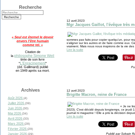
Recherche
12 avril 2023
Mgr Jacques Gaillot, l'évêque très mé
« Seul est éternel le devoir
sommes pas faits pour copier quelqu’un, pour rep
envers l'être humain
s’aligner sur les autres et de faire comme eux. Cel
comme tel. »
vraiment. Mais nous nous inspirons de la vie des
Lire la suite
Citation de
philosophe Simone Weil
la
tirée de son livre
L'Enracinement
"
"
(éd. Gallimard) publié
Pu
en 1949 après sa mort.
Archives
12 avril 2023
Brigitte Macron, reine de France
Août 2026
(4)
Juillet 2026
(39)
« Je ne lir
Juin 2026
(30)
2023). C'est décidé depuis longtemps, ce jeudi 13
journal ni magazine ! Elle a pris la décision depui
Mai 2026
(34)
Lire la suite
Avril 2026
(33)
Mars 2026
(28)
Février 2026
(29)
Janvier 2026
Publié par Sylvain R
(29)