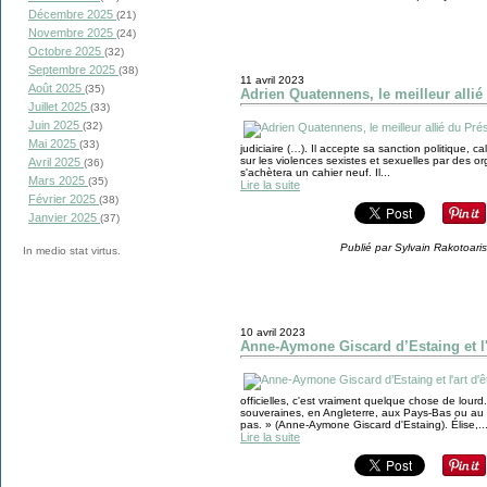
Décembre 2025
(21)
Novembre 2025
(24)
Octobre 2025
(32)
Septembre 2025
(38)
11 avril 2023
Août 2025
(35)
Adrien Quatennens, le meilleur alli
Juillet 2025
(33)
Juin 2025
(32)
Mai 2025
(33)
judiciaire (…). Il accepte sa sanction politique, c
sur les violences sexistes et sexuelles par des org
Avril 2025
(36)
s'achètera un cahier neuf. Il...
Mars 2025
(35)
Lire la suite
Février 2025
(38)
Janvier 2025
(37)
Publié par Sylvain Rakotoari
In medio stat virtus.
10 avril 2023
Anne-Aymone Giscard d’Estaing et l'
officielles, c'est vraiment quelque chose de lo
souveraines, en Angleterre, aux Pays-Bas ou au D
pas. » (Anne-Aymone Giscard d'Estaing). Élise,..
Lire la suite