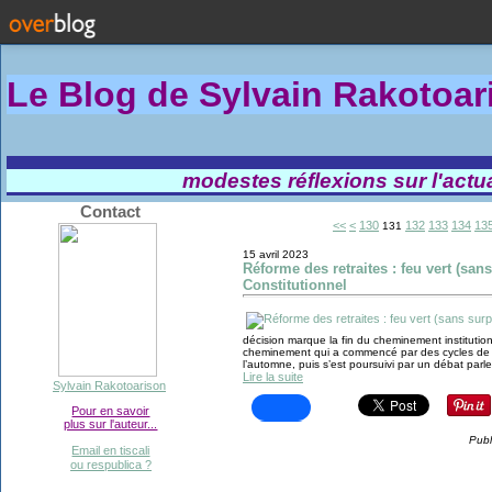
Le Blog de Sylvain Rakotoa
modestes réflexions sur l'actual
Contact
100
110
120
<<
<
130
132
133
134
13
131
15 avril 2023
Réforme des retraites : feu vert (san
Constitutionnel
décision marque la fin du cheminement institutio
cheminement qui a commencé par des cycles de c
l’automne, puis s’est poursuivi par un débat parl
Lire la suite
Sylvain Rakotoarison
Pour en savoir
plus sur l'auteur...
Publ
Email en tiscali
ou respublica ?