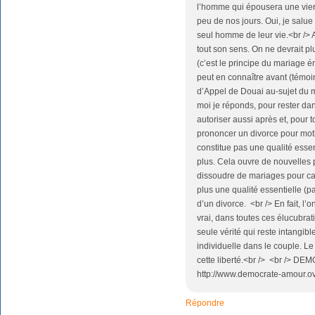
l’homme qui épousera une vierg
peu de nos jours. Oui, je salue
seul homme de leur vie.<br /> 
tout son sens. On ne devrait p
(c’est le principe du mariage é
peut en connaître avant (témoi
d’Appel de Douai au-sujet du m
moi je réponds, pour rester dans 
autoriser aussi après et, pour t
prononcer un divorce pour motif 
constitue pas une qualité essent
plus. Cela ouvre de nouvelles 
dissoudre de mariages pour cau
plus une qualité essentielle (pa
d’un divorce. <br /> En fait, l’o
vrai, dans toutes ces élucubrat
seule vérité qui reste intangible
individuelle dans le couple. Le
cette liberté.<br /> <br /> DE
http://www.democrate-amour.o
Répondre