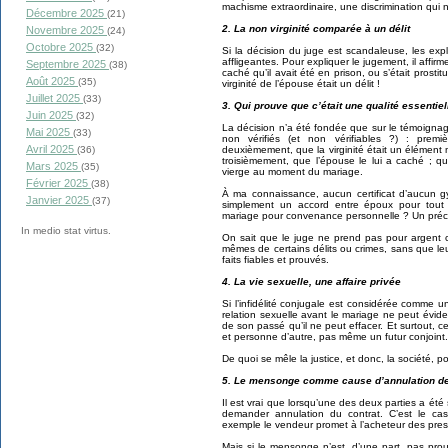
machisme extraordinaire, une discrimination qui n
Décembre 2025
(21)
2. La non virginité comparée à un délit
Novembre 2025
(24)
Octobre 2025
(32)
Si la décision du juge est scandaleuse, les exp
affligeantes. Pour expliquer le jugement, il affirm
Septembre 2025
(38)
caché qu’il avait été en prison, ou s’était pros
Août 2025
(35)
virginité de l’épouse était un délit !
Juillet 2025
(33)
3. Qui prouve que c’était une qualité essentiel
Juin 2025
(32)
La décision n’a été fondée que sur le témoigna
Mai 2025
(33)
non vérifiés (et non vérifiables ?) : premi
Avril 2025
deuxièmement, que la virginité était un élément 
(36)
troisièmement, que l’épouse le lui a caché ; qu
Mars 2025
(35)
vierge au moment du mariage.
Février 2025
(38)
À ma connaissance, aucun certificat d’aucun gy
Janvier 2025
(37)
simplement un accord entre époux pour tout 
mariage pour convenance personnelle ? Un précé
In medio stat virtus.
On sait que le juge ne prend pas pour argent c
mêmes de certains délits ou crimes, sans que le
faits fiables et prouvés.
4. La vie sexuelle, une affaire privée
Si l’infidélité conjugale est considérée comme 
relation sexuelle avant le mariage ne peut évid
de son passé qu’il ne peut effacer. Et surtout,
et personne d’autre, pas même un futur conjoint.
De quoi se mêle la justice, et donc, la société, p
5. Le mensonge comme cause d’annulation de
Il est vrai que lorsqu’une des deux parties a ét
demander annulation du contrat. C’est le ca
exemple le vendeur promet à l’acheteur des prest
Mais si le mensonge n’est, d’une part, pas prou