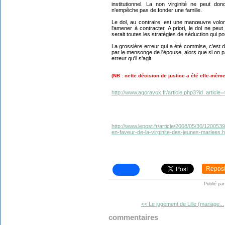
institutionnel. La non virginité ne peut do
n'empêche pas de fonder une famille.
Le dol, au contraire, est une manœuvre volont
l'amener à contracter. A priori, le dol ne pe
serait toutes les stratégies de séduction qui pour
La grossière erreur qui a été commise, c'est d
par le mensonge de l'épouse, alors que si on p
erreur qu'il s'agit.
(NB : cette décision de justice a été elle-mêm
http://www.agoravox.fr/article.php3?id_article
http://www.lepost.fr/article/2008/05/30/12005
en-faveur-de-la-virginite-des-jeunes-mariees.h
Repos
Publié pa
<< Le jugement de Lille (mariage...
commentaires