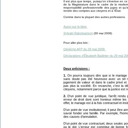
Il est plus que temps, puisqu’on s’évertue en 
de la Magistrature dans le cadre de la moderni
responsabilité professionnelle des juges et qu’
rendre des comptes aux citoyens et à l’État.
Comme dans la plupart des autres professions.
Aussi sur le blog.
Sylvain Rakotoarison
(30 mai 2008)
Pour aller plus loin :
Dépêche AFP du 29 mai 2008.
Déclarations d’Élisabeth Badinter du 29 mai 20
Deux précisions :
1.
On pourra toujours dire que si le mariage ét
sans doute pas été heureuse avec un tel ma
jugement de valeur et dans le cadre privé et
pas plus la société. En revanche, c'est la d
citoyens, notamment parce que la justice est 
2.
D'un point de vue juridique, l'arrêt rendu 
erreur de droit dont sont honteux même les 
effet, le mariage est à la fois contractuel et insti
D'un point de vue institutionnel, il peut être an
savoir fonder une famille. Par exemple, l'homo
des causes d'annulation.
D'un point de vue contractuel, deux seules poss
ou le dol. L'erreur est commise de bonne fo