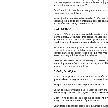
sur des aspects secrets, privés de la vie, le juge
ou simplement rester neutre ?
Et où est-il dit que le mensonge entre époux
évidemment regrettable).
Notre justice s’américaniserait-elle ? On se
scandale sexuel de Bill Clinton n’a pas été sa liai
aux Américains en ayant nié les faits.
6. Et l’amour ?
Un autre élément frappe, car qui dit
mariage
, dit
même
amour
. Or l’amour transcende toutes les 
en compte que la personne aimée globalement, s
les défauts (défauts qui peuvent d’ailleurs resurgir
Annuler un mariage pour absence de virginité, 
essentielle dans une relation amoureuse, c’est 
sexuel, sans respect pour son être. Le mari veu
n’est pas vierge ? il va chercher ailleurs…
Étrange sentiment pour un mariage. Comme le 
marié, il y a en effet
« vice dès le départ »
. De
absence de virginité, c’est le vice.
7. Enfin, la religion
Je l’ai gardé pour la fin car toutes les dépêche
que les deux protagonistes sont… des musulman
En quoi la religion est-elle importante dans une a
Serait-ce sous-entendre que, puisqu’ils sont mu
d’être vierge au mariage ? Qu’on peut
comprend
C’est en tout cas ce que les juges laissent e
affligeant pour nos valeurs républicaines.
Scandaleux de laisser croire que la justice pourr