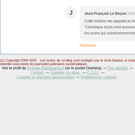
J
Jean-François Le Bayon
29/0
Cette histoire me rappelle le l
"Chronique d'une mort annoncé
les surins qui solutionneront to
Répondre
(c) Copyright 2005-2025 - Les textes de ce blog sont protégés par le droit d'auteur et tou
interdite sous peine de poursuites judiciaires systématiques.
Sylvain Rakotoarison
Top articles
Voir le profil de
sur le portail Overblog
Contact
Signaler un abus
C.G.U.
Cookies et données personnelles
Préférences cookies