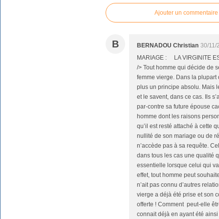
Ajouter un commentaire
B
BERNADOU Christian
30/11/
MARIAGE : LA VIRGINITE E
/> Tout homme qui décide de se
femme vierge. Dans la plupart 
plus un principe absolu. Mais 
et le savent, dans ce cas. Ils s’a
par-contre sa future épouse cac
homme dont les raisons personn
qu’il est resté attaché à cette q
nullité de son mariage ou de ré
n’accède pas à sa requête. Cela
dans tous les cas une qualité qu
essentielle lorsque celui qui 
effet, tout homme peut souhait
n’ait pas connu d’autres relat
vierge a déjà été prise et son c
offerte ! Comment peut-elle êt
connait déjà en ayant été ains