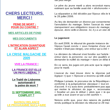
fait plus vierge.
Le père du jeune marié a alors reconduit manu
estimant que sa famille avait été
« déshonorée »
CHERS LECTEURS,
La séparation a été décidée par l’époux dès le 
le 26 juillet 2006.
MERCI !
Au lieu de demander un divorce par consentemen
PEINE DE MORT :
l’annulation du mariage. Selon l’avocat du mar
manquement aux obligations issues du mariage.
POUR OU CONTRE ?
épouse, donc celle-ci divorce. Ici, il y a un vice d
MES ARTICLES DE FOND
Le jugement
MES DOCUMENTS
En avril 2008, le tribunal de grande instance de
L'INTRICATION QUANTIQUE
l’époux l’avait conclu
« sous l’emprise d’une err
ET ALAIN ASPECT
mariée n’était pas vierge), une erreur qui a été
«
LA CRISE MALGACHE DE
La décision du tribunal s’est fondée sur l’articl
erreur dans la personne, ou sur des qualités e
2009
demander la nullité du mariage »
dans un délai d
VIVE LA FRANCE !
En ce sens, les juges ont pris acte que la virgin
pour le marié.
LA FRANCE EST-ELLE
UN PAYS LIB
É
RAL ?
L’avocat du mari trouve donc la réponse judi
logique »
) que
« l’épouse a reconnu qu’elle avai
Le Traité de Lisbonne
Philippe Lemaire, le procureur de la République d
autoriserait-il
conforme à la jurisprudence classique »
tout en 
la peine de mort ?
d’accord. Il n’y aura donc probablement pas app
qui motive la décision du juge »
, reconnais
« focalise un peu le débat »
alors que
« la que
11 SEPTEMBRRE 2001,
qu’elle a eue avant et qui a été cachée »
.
COMPLOT ?
Notons enfin que, pour des raisons de publici
BAYROU RELANCE
rendu publique la décision du tribunal ce 29 mai
LE PROGRAMME NU
CL
AIRE
É