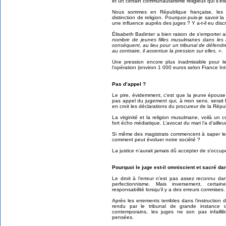
et un certain communautarisme religieux qui s’ét
Nous sommes en République française, les l
distinction de religion. Pourquoi puis-je savoir 
une influence auprès des juges ? Y a-t-il eu dis
Élisabeth Badinter a bien raison de s’emporter ai
nombre de jeunes filles musulmanes dans les h
conséquent, au lieu pour un tribunal de défend
au contraire, il accentue la pression sur elles. »
.
Une pression encore plus inadmissible pour l
l’opération (environ 1 000 euros selon France Int
Pas d’appel ?
Le pire, évidemment, c’est que la jeune épouse
pas appel du jugement qui, à mon sens, serait f
en croit les déclarations du procureur de la Répu
La virginité et la religion musulmane, voilà un c
fort écho médiatique. L’avocat du mari l’a d’aille
Si même des magistrats commencent à saper le
comment peut évoluer notre société ?
La justice n’aurait jamais dû accepter de s’occuper
Pourquoi le juge est-il omniscient et sacré da
Le droit à l’erreur n’est pas assez reconnu da
perfectionnisme. Mais inversement, certa
responsabilité lorsqu’il y a des erreurs commises.
Après les errements terribles dans l’instructio
rendu par le tribunal de grande instance 
contemporains, les juges ne son pas infailli
pensées.