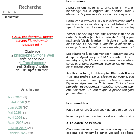
Les réactions
Recherche
Apparemment, selon la Chancellerie, il n’y a 
mensonge sur la virginité de l’épouse, mais
éléments de personnalité »
d’un des conjoints.
Parmi ces
« erreurs »
, il y a la découverte aprè
menti sur sa nationalité, qu’il a fait l’objet d’u
apte à avoir des relations sexuelles normales (im
Xavier Labbée rappelle que l’exemple donné au
« Seul est éternel le devoir
date de 1868 »
[en fait, il date de 1862]
à pro
mari avait fait de la prison. Il insiste en affirman
envers l'être humain
mensonge. La solution aurait été la même pou
comme tel. »
casier judiciaire, le fait d’avoir déjà été plusieurs
Citation de
Les réactions à ce jugement sont quasiment una
philosophe Simone Weil
la
Jacques Myard, député UMP, considère la déc
tirée de son livre
archaïque »
, le PS la trouve atterrante car elle
«
L'Enracinement
"
"
corps et à vivre, librement, comme les hommes, 
(éd. Gallimard) publié
de
« scandaleuse »
.
en 1949 après sa mort.
Sur France Inter, la philosophe Élisabeth Badint
« Je suis ulcérée par la décision du tribunal d’
femmes est une affaire privée et libre en France,
l’épouse répudiée :
« Et je vous dis francheme
humiliée, publiquement humiliée, revenant dan
Archives
épouvantable. J’ai honte que la justice françai
jeunes filles. »
.
Août 2026
(4)
Juillet 2026
(39)
Les scandales
Juin 2026
(30)
Faut-il se joindre à tous ceux qui aboient contre
Mai 2026
(34)
Pour ma part, oui, car tout y est scandaleux, et, 
Avril 2026
(33)
Mars 2026
1. La pureté de l’épouse
(28)
Février 2026
(29)
C’est très ancien de vouloir que son épouse soit
elle pas été retournée sur la virginité de l’ép
Janvier 2026
(29)