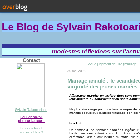
Le Blog de Sylvain Rakotoa
modestes réflexions sur l'actual
Contact
<< Le jugement de Lille (mariage...
30 mai 2008
Mariage annulé : le scandale
virginité des jeunes mariées
Affligeante marche en arrière dont sont comp
leur manière au sabordement du socle commun
Ne plus être vierge pour une femme risque de r
Sylvain Rakotoarison
mariage depuis que la justice française s’en est 
Pour en savoir
plus sur l'auteur...
Les faits
Email en tiscali
Un homme d’une trentaine d’années, ingénieur, 
ou respublica ?
La fiancée avait affirmé à son futur époux qu’el
cérémonie, vers quatre heures du matin, elle a