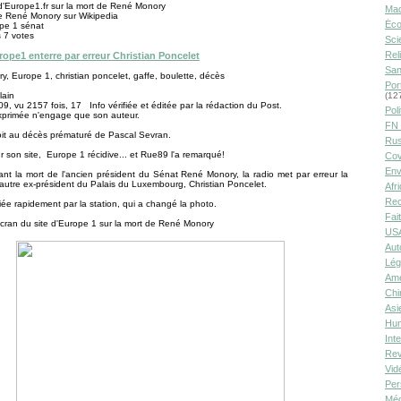
 d'Europe1.fr sur la mort de René Monory
Ma
e René Monory sur Wikipedia
Éco
pe 1 sénat
s 7 votes
Sci
Rel
ope1 enterre par erreur Christian Poncelet
San
, Europe 1, christian poncelet, gaffe, boulette, décès
Por
lain
(12
09, vu 2157 fois, 17 Info vérifiée et éditée par la rédaction du Post.
Poli
xprimée n'engage que son auteur.
FN 
it au décès prématuré de Pascal Sevran.
Rus
r son site, Europe 1 récidive... et Rue89 l'a remarqué!
Cov
Env
t la mort de l'ancien président du Sénat René Monory, la radio met par erreur la
autre ex-président du Palais du Luxembourg, Christian Poncelet.
Afr
Rec
fiée rapidement par la station, qui a changé la photo.
Fai
cran du site d'Europe 1 sur la mort de René Monory
USA
Aut
Lég
Amé
Chi
Asi
Hu
Int
Rev
Vid
Per
Méd