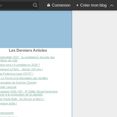
Connexion
+
Créer mon blog
Les Derniers Articles
sidentielle 2027 : la candidature favorite des
entions de vote
ma sera-t-il candidat en 2028 ?
minaret à Paris... depuis 100 ans !
ia Fedorova sous OQTF !
 Le Porge et la désolation des familles
vacuation de George Clooney
telle canicule
hanasie 2026 (16) : Pr Didier Sicard fortement
osé à la proposition de loi adoptée
ie-Paule Belle : Au Revoir et Merci !
maison brûle !
rtissement