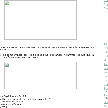
Con
Cop
Don
Eur
bug technique », comme pour les coupes cette semaine dans la chronique de
Pré
teloup ?
Pol
s, les commentaires sont très acides sous ledit article, notamment depuis que la
Cult
 changée sans mention de l'erreur :
Mor
Aud
Pol
Inst
Hist
PS 
Cen
Éta
(23
Pro
i sur Rue89 et sur Eco89
(22
 libre sur Europe1, censuré sur Europe1.fr ?
articles sur le Senat
Gau
articles sur Europe 1
Soc
 le Web