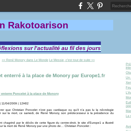
in Rakotoa
rison
lexions sur l'actualité au fil des jours
<< René Monory dans Le Monde
Le Messie, c'est tout de suite >>
Pré
int
Oba
t enterré à la place de Monory par Europe1.fr
Un 
Xen
Feu
L'é
 enterre Poncelet à la place de Monory
Mor
Eut
| 11/04/2009 | 12H02
opp
érer que Christian Poncelet n'est pas cardiaque ou qu'il n'a pas lu la nécrologie
Mar
fr sur la mort, ce samedi, de René Monory, son prédecesseur à la présidence du
La 
t chagriné par le décès de cette figure du centre-droit, le site d'Europe1 a illustré
 sur la mort de René Monory par une photo de… Christian Poncelet :
Ave