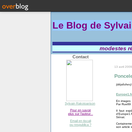
Le Blog de Sylva
modestes réf
Contact
13 avril 2009
Poncele
(dépêches)
Europe1.fr
En images
Sylvain Rakotoarison
Par Rue89 
Pour en savoir
Il faut esp
plus sur l'auteur...
d'Europe1.
Sénat.
Email en tiscali
Certainemen
ou respublica ?
son article