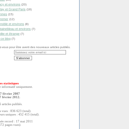
cy et environs
(20)
lay et Grand Paris
(18)
mmes
(15)
remer
(12)
noble et environs
(8)
tainebleau et environs
(7)
olite et étrange
(7)
 ce blog
(7)
vous pour être averti des nouveaux articles publiés.
es statistiques
re informatif uniquement.
7 février 2007
7 février 2012.
 articles publiés.
 vues : 836 623 (total).
eurs uniques : 452 415 (total).
née record : 17 mai 2011
372 pages vues).