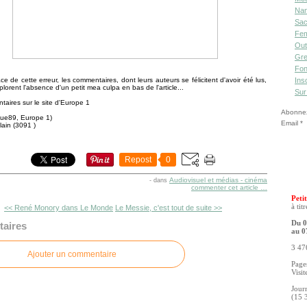
Nan
Sac
Fe
Out
Gre
Fon
ce de cette erreur, les commentaires, dont leurs auteurs se félicitent d'avoir été lus,
Ins
lorent l'absence d'un petit mea culpa en bas de l'article...
Sur
aires sur le site d'Europe 1
Abonnez-
Rue89, Europe 1)
Email
lain (3091 )
Repost
0
Audiovisuel et médias - cinéma
-
dans
commenter cet article
…
Petit
à tit
<< René Monory dans Le Monde
Le Messie, c'est tout de suite >>
Du 0
aires
au 0
3 476
Ajouter un commentaire
Pages
Visit
Jour
(15 