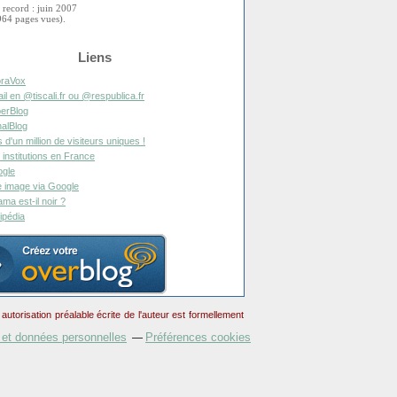
 record : juin 2007
964 pages vues).
Liens
raVox
il en @tiscali.fr ou @respublica.fr
erBlog
alBlog
s d'un million de visiteurs uniques !
 institutions en France
gle
 image via Google
ma est-il noir ?
ipédia
torisation préalable écrite de l'auteur est formellement
 et données personnelles
Préférences cookies