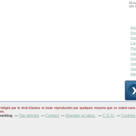
Mois
(89 
Ago
Ema
Pap
Can
Plu
Les
Goo
Une
Oba
Wik
otégés par le droit d'auteur et toute reproduction par quelques moyens que ce soient sans au
ues.
Top articles
Contact
Signaler un abus
C.G.U.
Cookies
Overblog