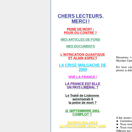
CHERS LECTEURS,
MERCI !
PEINE DE MORT :
POUR OU CONTRE ?
MES ARTICLES DE FOND
MES DOCUMENTS
L'INTRICATION QUANTIQUE
Nouveau « 
ET ALAIN ASPECT
Nicolas Can
LA CRISE MALGACHE DE
En tout ca
2009
photo a été
VIVE LA FRANCE !
LA FRANCE EST-ELLE
UN PAYS LIB
É
RAL ?
Le Traité de Lisbonne
autoriserait-il
la peine de mort ?
11 SEPTEMBRRE 2001,
COMPLOT ?
A lire auss
► Canteloup
BAYROU RELANCE
► Tous nos 
LE PROGRAMME NU
CL
AIRE
É
► Tous nos 
Ailleurs sur