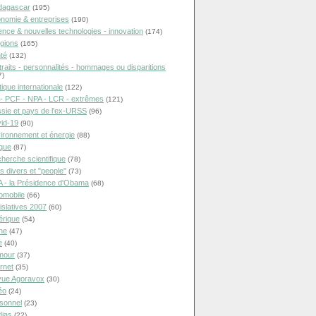
dagascar
(195)
nomie & entreprises
(190)
ence & nouvelles technologies - innovation
(174)
igions
(165)
té
(132)
traits - personnalités - hommages ou disparitions
7)
tique internationale
(122)
- PCF - NPA - LCR - extrêmes
(121)
sie et pays de l'ex-URSS
(96)
id-19
(90)
ironnement et énergie
(88)
ique
(87)
herche scientifique
(78)
ts divers et "people"
(73)
 - la Présidence d'Obama
(68)
omobile
(66)
islatives 2007
(60)
rique
(54)
ne
(47)
e
(40)
mour
(37)
ernet
(35)
ue Agoravox
(30)
éo
(24)
sonnel
(23)
ias
(22)