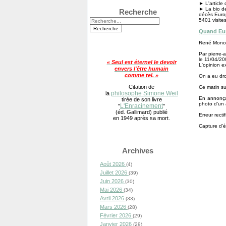
► L'article
► La bio d
Recherche
décès Euro
5401 visite
Quand Eur
René Monory
Par pierre-a
le 11/04/20
« Seul est éternel le devoir
L'opinion e
envers l'être humain
comme tel. »
On a eu dro
Citation de
Ce matin su
philosophe Simone Weil
la
En annonçan
tirée de son livre
photo d'un 
L'Enracinement
"
"
(éd. Gallimard) publié
Erreur recti
en 1949 après sa mort.
Capture d'é
Archives
Août 2026
(4)
Juillet 2026
(39)
Juin 2026
(30)
Mai 2026
(34)
Avril 2026
(33)
Mars 2026
(28)
Février 2026
(29)
Janvier 2026
(29)