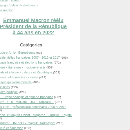
tacter l'auteur
yright Sylvain Rakotoarison
s au blog
Emmanuel Macron réélu
Président de la République
à 44 ans en 2022
Catégories
ope et Union Européenne
(605)
sidentielles françaises 2007 - 2012 et 2017
(605)
itique française et élections françaises
(571)
ure - littérature - musique et arts
(558)
ale et éthique - valeurs et République
(553)
iovisuel et médias - cinéma
(492)
itique gouvernementale
(480)
itutions
(453)
oire politique
(428)
- Europe écologie et gauche française
(272)
tre - UDI - MoDem - UDF - radicaux...
(261)
ts-Unis - présidentielle américaine 2008 et 2012
4)
che- et Moyen-Orient - Maghreb - Turquie - Egypte
4)
llistes - UMP et ex-majorité sarkozyste
(213)
iété et éducation
(208)