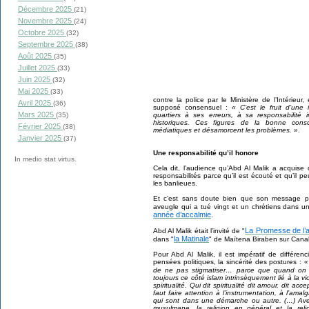
Décembre 2025
(21)
Novembre 2025
(24)
Octobre 2025
(32)
Septembre 2025
(38)
Août 2025
(35)
Juillet 2025
(33)
Juin 2025
(32)
Mai 2025
(33)
contre la police par le Ministère de l’Intérieur,
Avril 2025
(36)
supposé consensuel :
« C’est le fruit d’une
Mars 2025
quartiers à ses erreurs, à sa responsabilité 
(35)
historiques. Ces figures de la bonne consc
Février 2025
(38)
médiatiques et désamorcent les problèmes. »
.
Janvier 2025
(37)
Une responsabilité qu’il honore
In medio stat virtus.
Cela dit, l’audience qu’Abd Al Malik a acquise
responsabilités parce qu’il est écouté et qu’il 
les banlieues.
Et c’est sans doute bien que son message pui
aveugle qui a tué vingt et un chrétiens dans u
année d’accalmie
.
La Promesse de l’
Abd Al Malik était l’invité de "
la Matinale
dans "
" de Maïtena Biraben sur Canal 
Pour Abd Al Malik, il est impératif de différenci
pensées politiques, la sincérité des postures :
«
de ne pas stigmatiser… parce que quand on p
toujours ce côté islam intrinsèquement lié à la vio
spiritualité. Qui dit spiritualité dit amour, dit acc
faut faire attention à l’instrumentation, à l’am
qui sont dans une démarche ou autre. (…) Ave
musulmane, la religion en général et la rel