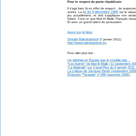
Pour le respect du pacte républicain
Il s’agit bien là en effet de respect : de respecte
loi du 9 décembre 1905
autres. La
sur la sépara
jeu actuellement, et doit s’appliquer non seu
l’islam. C’est ce que Abd Al Malik, Français mu
Et avec un grand talent de persuasion.
Aussi sur le blog.
Sylvain Rakotoarison
(7 janvier 2011)
http://www.rakotoarison.eu
Pour aller plus loin :
Un attentat en Égypte que je n’oublie pas…
"Les Autres" de Abd Al Malik (11 septembre 20
"La Matinale" sur Canal Plus du 5 janvier 2011
La critique de Jacques Denis (septembre 2008
Émission "Taratata" n°189 (automne 2006).