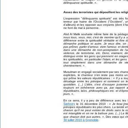
délinquance spirituelle. »
.
Assez des terroristes qui dépouillent les relig
L’expression "délinquants spirituels" est très f
terreur par haine de l’Occident ("Occident",
d’ailleurs) et les opposer aux croyants (dont il 
ne font de mal à personne.
Abd Al Malik souhaite même faire de la pédago
nous tous, vous, moi, c’est de montrer qu’il y
a u
différence entre la spiritualité véritable et être
démarche politique et autre. Je veux dire, on
pas prôner, parler d’amour, vivre l’amour, et derri
dans une démarche de non-acceptation de l’a
violence, de terrorisme, etc. Donc, vraiment, de
distinguo entre les gens qui prennent en otage
les spiritualités, en particulier l’islam, et les gens
tout simplement dans une démarche de vi
cheminement. »
.
Musulman et engagé socialement par ses chans
explicites, le chanteur n’en reste pas moins un
qui prône les valeurs républicaines :
« Il y a to
décalage entre les principes et comment on le
quotidien. (…) L’idée, c’est d’essayer justemen
toujours en cohérence avec ça, par rapport au
républicains, laïcs, philosophiques etc. et d’ép
jours.
».
En ce sens, il y a peu de différence avec les
Sarkozy
le 31 décembre 2010 :
« Je ferai [m
principes républicains les plus chers. La laïcité
chacun qu’il ne peut exister de droits sans la c
est intangible et on ne la bafoue pas. (…) La lib
que chacun doit aux autres. »
. Des vœux qui 
30 juillet 2010 à Grenoble
.