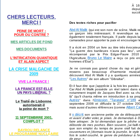
À 16 
depu
succè
CHERS LECTEURS,
MERCI !
Des textes riches pour pacifier
Abd Al Malik
(qui est son nom de scène, Malik re
PEINE DE MORT :
un garçon très intéressant. Il revendique sa 
POUR OU CONTRE ?
également totalement français. Il parle depuis l
camarades pour apporter la paix et encourager l
MES ARTICLES DE FOND
Il a écrit en 2004 un livre au titre très évocateur
MES DOCUMENTS
"La guerre des banlieues n’aura pas lieu", 
récompensé par le Prix Edgar-Faure 2010 
Bruno Le Maire
L'INTRICATION QUANTIQUE
l’Agriculture
a reçu ce prix e
hommes d’État").
ET ALAIN ASPECT
Je ne connais pas grand chose du rap et géné
LA CRISE MALGACHE DE
ressens pas beaucoup d’harmonie musicale
2009
découvert Abd Al Malik il y a quelques année
Les Autres
"
" de son album "Gibraltar".
VIVE LA FRANCE !
Et il faut dire que j’apprécie à la fois les parole
LA FRANCE EST-ELLE
Car Abd Al Malik possède un réel talent dans se
UN PAYS LIB
É
RAL ?
notamment inspiré de Jacques Brel avec sa ch
là" (qu’il chanta même en introduction à sa pr
Autres
émission "Taratata" n°189
" dans l’
en
Le Traité de Lisbonne
septembre 2006 et diffusée le 27 octobre 200
autoriserait-il
Albert C
mais aussi d’autres références (comme
la peine de mort ?
y décrit
Il
son ancienne petite vie de délinquant
11 SEPTEMBRRE 2001,
et avant d’aller voler, je priais. Je demandais à
COMPLOT ?
faire attraper. Je lui demandais que la pêche so
déborde de mes poches. Bien souvent, j’ai failli 
que son emploi du temps de jeune oisif fait de
BAYROU RELANCE
couvertures et j’dormais toute la journée, le styl
LE PROGRAMME NU
CL
AIRE
É
fois le soleil couché, le genre de prédateur à l
de peur. »
.