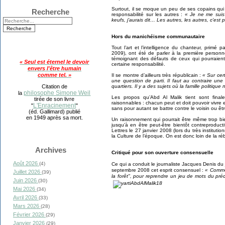
Surtout, il se moque un peu de ses copains qui 
Recherche
responsabilité sur les autres :
« Je ne me suis j
keufs, j’aurais dit… Les autres, les autres, c’est 
Hors du manichéisme communautaire
Tout l’art et l’intelligence du chanteur, primé 
2009), ont été de parler à la première personne
témoignant des défauts de ceux qui pourraient 
« Seul est éternel le devoir
certaine responsabilité.
envers l'être humain
comme tel. »
Il se montre d’ailleurs très républicain :
« Sur cer
une question de parti. Il faut au contraire une
quartiers. Il y a des sujets où la famille politique
Citation de
philosophe Simone Weil
la
Les propos qu’Abd Al Malik tient sont final
tirée de son livre
raisonnables : chacun peut et doit pouvoir vivre 
L'Enracinement
"
"
sans pour autant se battre contre le voisin ou être
(éd. Gallimard) publié
en 1949 après sa mort.
Un raisonnement qui pourrait être même trop bie
jusqu’à en être peut-être bientôt contreproduct
Lettres le 27 janvier 2008 (lors du très institutio
la Culture de l’époque. On est donc loin de la réb
Archives
Critiqué pour son ouverture consensuelle
Août 2026
(4)
Ce qui a conduit le journaliste Jacques Denis d
septembre 2008 cet esprit consensuel :
« Comm
Juillet 2026
(39)
la forêt", pour reprendre un jeu de mots du pr
Juin 2026
(30)
Mai 2026
(34)
Avril 2026
(33)
Mars 2026
(28)
Février 2026
(29)
Janvier 2026
(29)