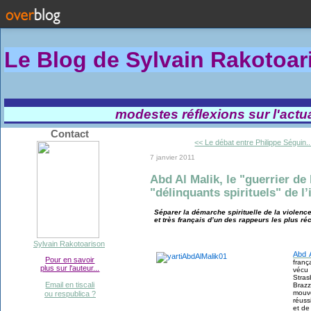
Le Blog de Sylvain Rakotoa
modestes réflexions sur l'actual
Contact
<< Le débat entre Philippe Séguin..
7 janvier 2011
Abd Al Malik, le "guerrier de 
"délinquants spirituels" de l
Séparer la démarche spirituelle de la violence
et très français d’un des rappeurs les plus 
Sylvain Rakotoarison
Abd 
Pour en savoir
franç
plus sur l'auteur...
vécu
Stra
Email en tiscali
Braz
mouve
ou respublica ?
réuss
et de