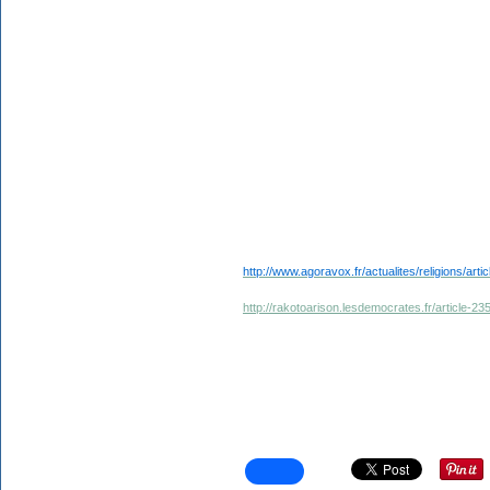
http://www.agoravox.fr/actualites/religions/arti
http://rakotoarison.lesdemocrates.fr/article-23