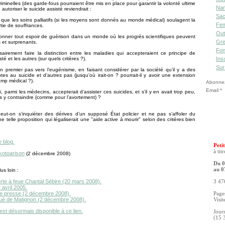
riminelles (des garde-fous pourraient être mis en place pour garantir la volonté ultime
Nan
autoriser le suicide assisté reviendrait :
Sac
 que les soins palliatifs (si les moyens sont donnés au monde médical) soulagent la
Fe
tie de souffrances.
Out
ner tout espoir de guérison dans un monde où les progrès scientifiques peuvent
Gre
s et surprenants.
Fon
airement faire la distinction entre les maladies qui accepteraient ce principe de
sté et les autres (sur quels critères ?).
Ins
Sur
un premier pas vers l’eugénisme, en faisant considérer par la société qu’il y a des
ptes au suicide et d’autres pas (jusqu’où irait-on ? pourrait-il y avoir une extension
mp médical ?).
Abonnez-
Email
i, parmi les médecins, accepterait d’assister ces suicides, et s’il y en avait trop peu,
les y contraindre (comme pour l’avortement) ?
ut-on s’inquiéter des dérives d’un supposé État policier et ne pas s’affoler du
e telle proposition qui légaliserait une "aide active à mourir" selon des critères bien
e blog.
Petit
à tit
kotoarison
(2 décembre 2008)
Du 0
au 0
us loin :
erte à feue Chantal Sébire (20 mars 2008).
3 476
2 avril 2005.
e presse (2 décembre 2008).
Pages
é de Matignon (2 décembre 2008).
Visit
est désormais disponible à ce lien.
Jour
(15 