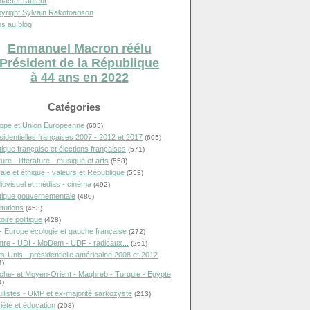
tacter l'auteur
yright Sylvain Rakotoarison
s au blog
Emmanuel Macron réélu
Président de la République
à 44 ans en 2022
Catégories
ope et Union Européenne
(605)
sidentielles françaises 2007 - 2012 et 2017
(605)
itique française et élections françaises
(571)
ure - littérature - musique et arts
(558)
ale et éthique - valeurs et République
(553)
iovisuel et médias - cinéma
(492)
itique gouvernementale
(480)
itutions
(453)
oire politique
(428)
- Europe écologie et gauche française
(272)
tre - UDI - MoDem - UDF - radicaux...
(261)
ts-Unis - présidentielle américaine 2008 et 2012
4)
che- et Moyen-Orient - Maghreb - Turquie - Egypte
4)
llistes - UMP et ex-majorité sarkozyste
(213)
iété et éducation
(208)