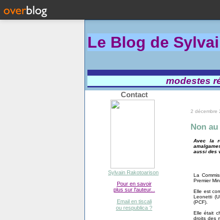
Le Blog de Sylva
modestes réf
Contact
2 décembre
Non au 
Avec la r
amalgames 
aussi des v
Sylvain Rakotoarison
La Commiss
Premier Mini
Pour en savoir
plus sur l'auteur...
Elle est c
Leonetti (U
Email en tiscali
(PCF).
ou respublica ?
Elle était 
droits des 