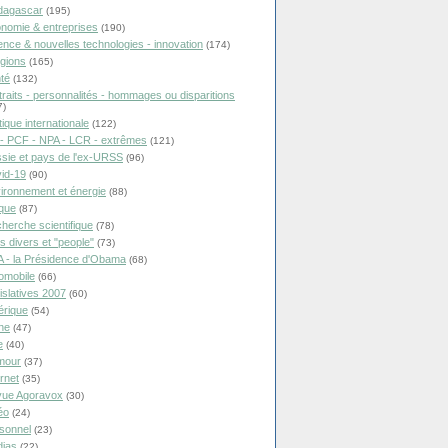
dagascar
(195)
nomie & entreprises
(190)
ence & nouvelles technologies - innovation
(174)
igions
(165)
té
(132)
traits - personnalités - hommages ou disparitions
7)
tique internationale
(122)
- PCF - NPA - LCR - extrêmes
(121)
sie et pays de l'ex-URSS
(96)
id-19
(90)
ironnement et énergie
(88)
ique
(87)
herche scientifique
(78)
ts divers et "people"
(73)
 - la Présidence d'Obama
(68)
omobile
(66)
islatives 2007
(60)
rique
(54)
ne
(47)
e
(40)
mour
(37)
ernet
(35)
ue Agoravox
(30)
éo
(24)
sonnel
(23)
ias
(22)