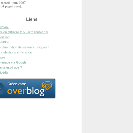
 record : juin 2007
964 pages vues).
Liens
raVox
il en @tiscali.fr ou @respublica.fr
erBlog
alBlog
s d'un million de visiteurs uniques !
 institutions en France
gle
 image via Google
ma est-il noir ?
ipédia