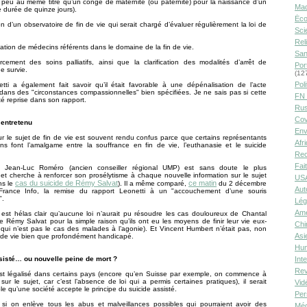
peu au même titre qu’un congé de maternité (ou paternité) pour la naissance d’un
Ma
 durée de quinze jours).
Éco
on d’un observatoire de fin de vie qui serait chargé d’évaluer régulièrement la loi de
Sci
Rel
ation de médecins référents dans le domaine de la fin de vie.
San
rcement des soins palliatifs, ainsi que la clarification des modalités d’arrêt de
Por
e survie.
(12
Poli
tti a également fait savoir qu’il était favorable à une dépénalisation de l’acte
dans des "circonstances compassionnelles" bien spécifiées. Je ne sais pas si cette
FN 
é reprise dans son rapport.
Rus
Cov
entretenu
Env
r le sujet de fin de vie est souvent rendu confus parce que certains représentants
Afr
ons font l’amalgame entre la souffrance en fin de vie, l’euthanasie et le suicide
Rec
Fai
, Jean-Luc Roméro (ancien conseiller régional UMP) est sans doute le plus
et cherche à renforcer son prosélytisme à chaque nouvelle information sur le sujet
USA
cas du suicide de Rémy Salvat
ce matin
ns le
). Il a même comparé,
du 2 décembre
Aut
rance Info, la remise du rapport Leonetti à un "accouchement d’une souris
".
Lég
Amé
l est hélas clair qu’aucune loi n’aurait pu résoudre les cas douloureux de Chantal
e Rémy Salvat pour la simple raison qu’ils ont eu les moyens de finir leur vie eux-
Chi
ui n’est pas le cas des malades à l’agonie). Et Vincent Humbert n’était pas, non
Asi
n de vie bien que profondément handicapé.
Hu
sisté… ou nouvelle peine de mort ?
Int
Rev
est légalisé dans certains pays (encore qu’en Suisse par exemple, on commence à
r sur le sujet, car c’est l’absence de loi qui a permis certaines pratiques), il serait
Vid
le qu’une société accepte le principe du suicide assisté.
Per
si on enlève tous les abus et malveillances possibles qui pourraient avoir des
Méd