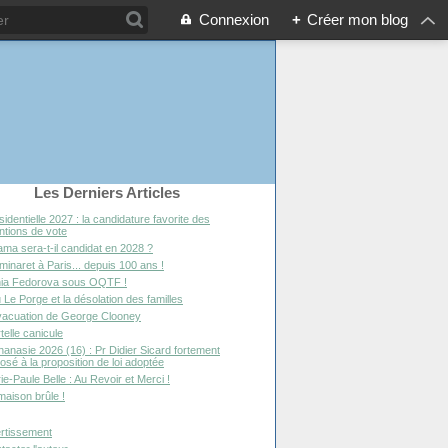
Connexion
+
Créer mon blog
Les Derniers Articles
sidentielle 2027 : la candidature favorite des
entions de vote
ma sera-t-il candidat en 2028 ?
minaret à Paris... depuis 100 ans !
ia Fedorova sous OQTF !
 Le Porge et la désolation des familles
vacuation de George Clooney
telle canicule
hanasie 2026 (16) : Pr Didier Sicard fortement
osé à la proposition de loi adoptée
ie-Paule Belle : Au Revoir et Merci !
maison brûle !
rtissement