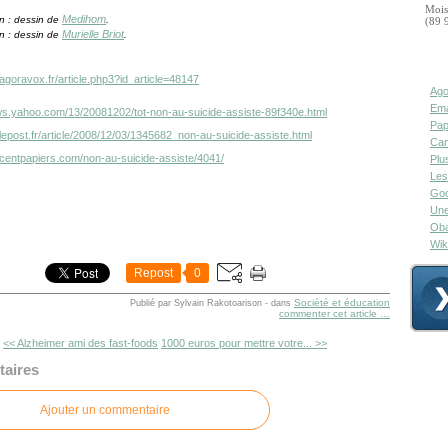
Mois
Medihom
ion : dessin de
.
(89 
Murielle Briot
ion : dessin de
.
agoravox.fr/article.php3?id_article=48147
Ago
Ema
news.yahoo.com/13/20081202/tot-non-au-suicide-assiste-89f340e.html
Pap
lepost.fr/article/2008/12/03/1345682_non-au-suicide-assiste.html
Can
.centpapiers.com/non-au-suicide-assiste/4041/
Plu
Les
Goo
Une
Oba
Wik
Repost
0
Société et éducation
Publié par Sylvain Rakotoarison
-
dans
commenter cet article
…
<< Alzheimer ami des fast-foods
1000 euros pour mettre votre... >>
aires
Ajouter un commentaire