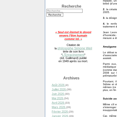
malade, un 
bébé (d’une
Recherche
2.
la créati
2005.
3.
la désign
4.
le renfo
traitement d
« Seul est éternel le devoir
Jean Leone
d’homicide 
envers l'être humain
mesure a ét
comme tel. »
Citation de
Amalgame 
philosophe Simone Weil
la
tirée de son livre
Le débat su
L'Enracinement
"
"
d’associati
(éd. Gallimard) publié
assisté.
en 1949 après sa mort.
Parmi eux
médiatique 
(comme da
2008 sur F
prématurée
Archives
Pourtant, i
Sébire et d
Août 2026
(4)
mêmes (ce q
Juillet 2026
(39)
plus, en fi
Juin 2026
(30)
Mai 2026
(34)
Suicide as
Avril 2026
(33)
Même s’il 
Mars 2026
s’interroge
(28)
insupportab
Février 2026
(29)
Car, même 
Janvier 2026
(29)