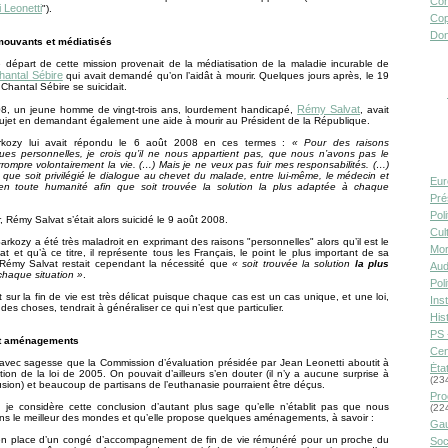
Con
i Leonetti
").
Cop
Don
ouvants et médiatisés
 départ de cette mission provenait de la médiatisation de la maladie incurable de
antal Sébire
qui avait demandé qu’on l’aidât à mourir. Quelques jours après, le 19
Chantal Sébire se suicidait.
Rémy Salvat
8, un jeune homme de vingt-trois ans, lourdement handicapé,
, avait
sujet en demandant également une aide à mourir au Président de la République.
rkozy lui avait répondu le 6 août 2008 en ces termes :
« Pour des raisons
ues personnelles, je crois qu’il ne nous appartient pas, que nous n’avons pas le
terrompre volontairement la vie. (…) Mais je ne veux pas fuir mes responsabilités. (…)
 que soit privilégié le dialogue au chevet du malade, entre lui-même, le médecin et
Eur
, en toute humanité afin que soit trouvée la solution la plus adaptée à chaque
Pré
Pol
, Rémy Salvat s’était alors suicidé le 9 août 2008.
Cult
Sarkozy a été très maladroit en exprimant des raisons "personnelles" alors qu’il est le
Mor
tat et qu’à ce titre, il représente tous les Français, le point le plus important de sa
Rémy Salvat restait cependant la nécessité que
« soit trouvée la solution
la plus
Aud
chaque situation »
.
Pol
t sur la fin de vie est très délicat puisque chaque cas est un cas unique, et une loi,
Inst
 des choses, tendrait à généraliser ce qui n’est que particulier.
Hist
PS 
t aménagements
Cen
avec sagesse que la Commission d’évaluation présidée par Jean Leonetti aboutit à
Éta
tion de la loi de 2005. On pouvait d’ailleurs s’en douter (il n’y a aucune surprise à
(23
usion) et beaucoup de partisans de l’euthanasie pourraient être déçus.
Pro
 je considère cette conclusion d’autant plus sage qu’elle n’établit pas que nous
(22
s le meilleur des mondes et qu’elle propose quelques aménagements, à savoir :
Gau
en place d’un congé d’accompagnement de fin de vie rémunéré pour un proche du
Soc