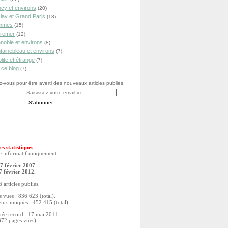
cy et environs
(20)
lay et Grand Paris
(18)
mmes
(15)
remer
(12)
noble et environs
(8)
tainebleau et environs
(7)
olite et étrange
(7)
 ce blog
(7)
vous pour être averti des nouveaux articles publiés.
es statistiques
re informatif uniquement.
7 février 2007
7 février 2012.
 articles publiés.
 vues : 836 623 (total).
eurs uniques : 452 415 (total).
née record : 17 mai 2011
372 pages vues).