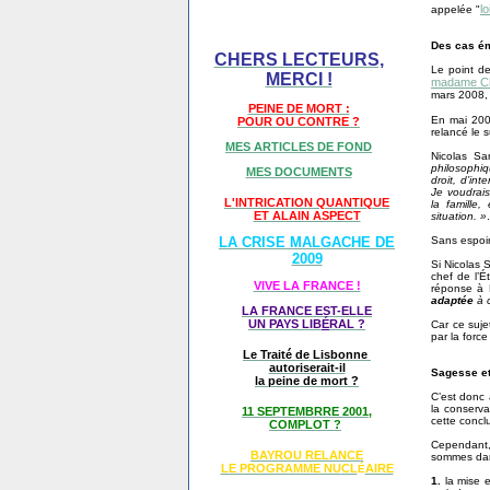
lo
appelée "
Des cas ém
CHERS LECTEURS,
Le point de
MERCI !
madame Ch
mars 2008, 
PEINE DE MORT :
En mai 200
POUR OU CONTRE ?
relancé le 
MES ARTICLES DE FOND
Nicolas Sa
philosophiq
MES DOCUMENTS
droit, d’in
Je voudrais
L'INTRICATION QUANTIQUE
la famille
ET ALAIN ASPECT
situation. »
.
Sans espoir
LA CRISE MALGACHE DE
2009
Si Nicolas 
chef de l’É
VIVE LA FRANCE !
réponse à 
adaptée
à 
LA FRANCE EST-ELLE
UN PAYS LIB
É
RAL ?
Car ce suje
par la force
Le Traité de Lisbonne
autoriserait-il
Sagesse e
la peine de mort ?
C’est donc 
la conserva
11 SEPTEMBRRE 2001,
cette concl
COMPLOT ?
Cependant,
BAYROU RELANCE
sommes dan
LE PROGRAMME NU
CL
AIRE
É
1.
la mise 