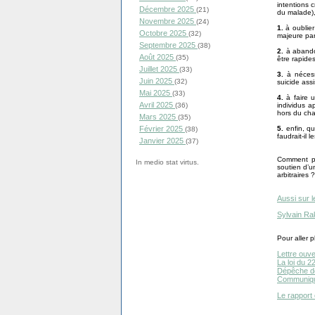
intentions c
Décembre 2025
(21)
du malade), 
Novembre 2025
(24)
1.
à oublier
Octobre 2025
(32)
majeure par
Septembre 2025
(38)
2.
à abandon
Août 2025
(35)
être rapide
Juillet 2025
(33)
3.
à nécess
Juin 2025
(32)
suicide assi
Mai 2025
(33)
4.
à faire 
Avril 2025
individus a
(36)
hors du cha
Mars 2025
(35)
5.
enfin, qu
Février 2025
(38)
faudrait-il 
Janvier 2025
(37)
Comment pe
In medio stat virtus.
soutien d’un
arbitraires ?
Aussi sur l
Sylvain Ra
Pour aller pl
Lettre ouv
La
loi du 2
Dépêche d
Communiqu
Le rapport 