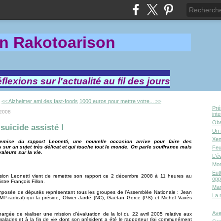
in Rakotoa
rison
lexions sur l'actualité au fil des jours
<< Alzheimer ami des fast-foods
1000 euros pour mettre votre... >>
Pré
 2008
int
Oba
suicide assisté !
Un 
Xen
emise du rapport Leonetti, une nouvelle occasion arrive pour faire des
sur un sujet très délicat et qui touche tout le monde. On parle souffrance mais
Feu
aleurs sur la vie.
L'é
Mor
Eut
ion Leonetti vient de remettre son rapport ce 2 décembre 2008 à 11 heures au
opp
stre François Fillon.
Mar
omposée de députés représentant tous les groupes de l’Assemblée Nationale : Jean
La 
MP-radical) qui la préside, Olivier Jardé (NC), Gaëtan Gorce (PS) et Michel Vaxès
Ave
chargée de réaliser une mission d’évaluation de la loi du 22 avril 2005 relative aux
malades et à la fin de vie dont son président a été le rapporteur (loi communément