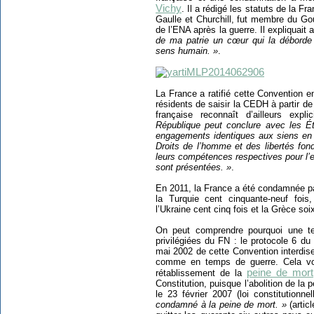
Vichy
. Il a rédigé les statuts de la F
Gaulle et Churchill, fut membre du Go
de l’ENA après la guerre. Il expliquait a
de ma patrie un cœur qui la déborde 
sens humain. »
.
La France a ratifié cette Convention e
résidents de saisir la CEDH à partir de 
française reconnaît d’ailleurs exp
République peut conclure avec les Ét
engagements identiques aux siens en m
Droits de l’homme et des libertés fo
leurs compétences respectives pour l’
sont présentées. »
.
En 2011, la France a été condamnée par
la Turquie cent cinquante-neuf fois
l’Ukraine cent cinq fois et la Grèce soi
On peut comprendre pourquoi une tel
privilégiées du FN : le protocole 6 du
mai 2002 de cette Convention interdis
comme en temps de guerre. Cela vou
peine de mort
rétablissement de la
Constitution, puisque l’abolition de la 
le 23 février 2007 (loi constitutionn
condamné à la peine de mort. »
(artic