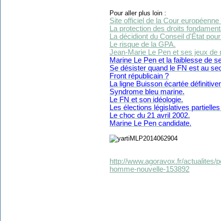
Pour aller plus loin :
Site officiel de la Cour européenne
La protection des droits fondamen
La décidiont du Conseil d'État pou
Le risque de la GPA.
Jean-Marie Le Pen et ses jeux de
Marine Le Pen et la faiblesse de
Se désister quand le FN est au se
Front républicain ?
La ligne Buisson écartée définitive
Syndrome bleu marine.
Le FN et son idéologie.
Les élections législatives partielle
Le choc du 21 avril 2002.
Marine Le Pen candidate.
http://www.agoravox.fr/actualites/pol
homme-nouvelle-153892