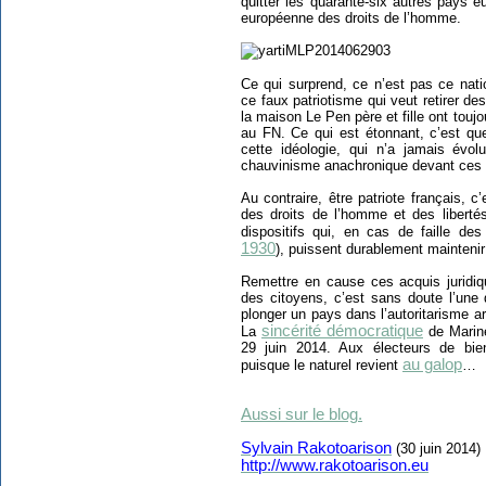
quitter les quarante-six autres pays e
européenne des droits de l’homme.
Ce qui surprend, ce n’est pas ce natio
ce faux patriotisme qui veut retirer de
la maison Le Pen père et fille ont touj
au FN. Ce qui est étonnant, c’est qu
cette idéologie, qui n’a jamais évo
chauvinisme anachronique devant ces v
Au contraire, être patriote français, 
des droits de l’homme et des liberté
dispositifs qui, en cas de faille des
1930
), puissent durablement mainteni
Remettre en cause ces acquis juridiq
des citoyens, c’est sans doute l’une 
plonger un pays dans l’autoritarisme a
sincérité démocratique
La
de Marine
29 juin 2014. Aux électeurs de bie
au galop
puisque le naturel revient
…
Aussi sur le blog.
Sylvain Rakotoarison
(30 juin 2014)
http://www.rakotoarison.eu