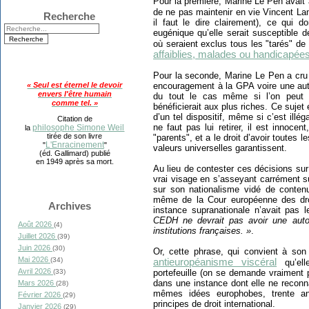
Pour la première, Marine Le Pen avait 
de ne pas maintenir en vie Vincent La
Recherche
il faut le dire clairement), ce qui d
eugénique qu’elle serait susceptible d
où seraient exclus tous les "tarés" de
affaiblies, malades ou handicapée
Pour la seconde, Marine Le Pen a cru
encouragement à la GPA voire une auto
« Seul est éternel le devoir
envers l'être humain
du tout le cas même si l’on peut p
comme tel. »
bénéficierait aux plus riches. Ce sujet 
d’un tel dispositif, même si c’est illéga
Citation de
ne faut pas lui retirer, il est innoce
philosophe Simone Weil
la
tirée de son livre
"parents", et a le droit d’avoir toutes 
L'Enracinement
"
"
valeurs universelles garantissent.
(éd. Gallimard) publié
en 1949 après sa mort.
Au lieu de contester ces décisions su
vrai visage en s’asseyant carrément s
sur son nationalisme vidé de contenu
même de la Cour européenne des dro
Archives
instance supranationale n’avait pas l
CEDH ne devrait pas avoir une autori
Août 2026
(4)
institutions françaises. »
.
Juillet 2026
(39)
Juin 2026
(30)
Or, cette phrase, qui convient à son 
Mai 2026
(34)
antieuropéanisme viscéral
qu’ell
Avril 2026
portefeuille (on se demande vraiment p
(33)
dans une instance dont elle ne reconna
Mars 2026
(28)
mêmes idées europhobes, trente an
Février 2026
(29)
principes de droit international.
Janvier 2026
(29)