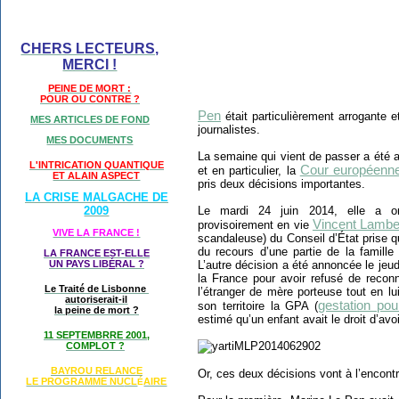
CHERS LECTEURS,
MERCI !
PEINE DE MORT :
POUR OU CONTRE ?
Pen
était particulièrement arrogante e
MES ARTICLES DE FOND
journalistes.
MES DOCUMENTS
La semaine qui vient de passer a été 
L'INTRICATION QUANTIQUE
Cour européenne
et en particulier, la
ET ALAIN ASPECT
pris deux décisions importantes.
LA CRISE MALGACHE DE
Le mardi 24 juin 2014, elle a o
2009
Vincent Lambe
provisoirement en vie
VIVE LA FRANCE !
scandaleuse) du Conseil d’État prise q
du recours d’une partie de la famille q
LA FRANCE EST-ELLE
L’autre décision a été annoncée le je
UN PAYS LIB
É
RAL ?
la France pour avoir refusé de recon
Le Traité de Lisbonne
l’étranger de mère porteuse tout en lui
autoriserait-il
gestation pou
son territoire la GPA (
la peine de mort ?
estimé qu’un enfant avait le droit d’av
11 SEPTEMBRRE 2001,
COMPLOT ?
BAYROU RELANCE
Or, ces deux décisions vont à l’encont
LE PROGRAMME NU
CL
AIRE
É