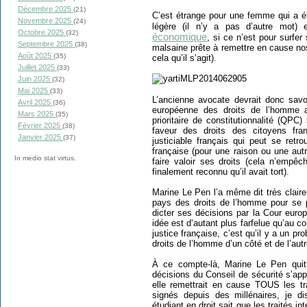
Décembre 2025
(21)
C’est étrange pour une femme qui a é
Novembre 2025
(24)
légère (il n’y a pas d’autre mot) 
Octobre 2025
(32)
économique
, si ce n’est pour surf
Septembre 2025
(38)
malsaine prête à remettre en cause nos
Août 2025
(35)
cela qu’il s’agit).
Juillet 2025
(33)
Juin 2025
(32)
Mai 2025
(33)
L’ancienne avocate devrait donc savo
Avril 2025
(36)
européenne des droits de l’homme a
Mars 2025
(35)
prioritaire de constitutionnalité (QPC
Février 2025
(38)
faveur des droits des citoyens fra
Janvier 2025
(37)
justiciable français qui peut se retro
française (pour une raison ou une autr
In medio stat virtus.
faire valoir ses droits (cela n’empêc
finalement reconnu qu’il avait tort).
Marine Le Pen l’a même dit très clair
pays des droits de l’homme pour se p
dicter ses décisions par la Cour euro
idée est d’autant plus farfelue qu’au con
justice française, c’est qu’il y a un p
droits de l’homme d’un côté et de l’autr
À ce compte-là, Marine Le Pen quitt
décisions du Conseil de sécurité s’app
elle remettrait en cause TOUS les tr
signés depuis des millénaires, je di
étudiant en droit sait que les traités i