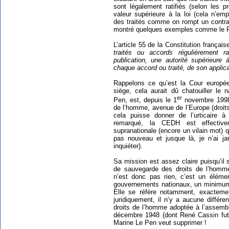
sont légalement ratifiés (selon les p
valeur supérieure à la loi (cela n’e
des traités comme on rompt un contrat,
montré quelques exemples comme le P
L’article 55 de la Constitution français
traités ou accords régulièrement r
publication, une autorité supérieure 
chaque accord ou traité, de son applicat
Rappelons ce qu’est la Cour europé
siège, cela aurait dû chatouiller le
er
Pen, est, depuis le 1
novembre 1998,
de l’homme, avenue de l’Europe (droit
cela puisse donner de l’urticaire 
remarqué, la CEDH est effectiveme
supranationale (encore un vilain mot) 
pas nouveau et jusque là, je n’ai 
inquiéter).
Sa mission est assez claire puisqu’il s
de sauvegarde des droits de l’homme
n’est donc pas rien, c’est un élémen
gouvernements nationaux, un minimum d
Elle se réfère notamment, exacteme
juridiquement, il n’y a aucune différe
droits de l’homme adoptée à l’assemb
décembre 1948 (dont René Cassin fut 
Marine Le Pen veut supprimer !