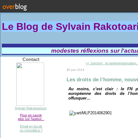
Le Blog de Sylvain Rakotoa
modestes réflexions sur l'actual
Contact
<< Juncker : la parlementarisation..
30 juin 2014
Les droits de l’homme, nouve
Au moins, c’est clair : le FN p
européenne des droits de l’ho
offusquer…
Sylvain Rakotoarison
Pour en savoir
plus sur l'auteur...
Email en tiscali
ou respublica ?