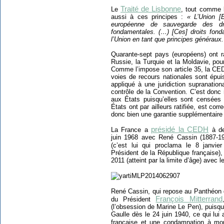
Traité de Lisbonne
Le
, tout comme
aussi à ces principes :
« L’Union [
européenne de sauvegarde des dr
fondamentales. (…) [Ces] droits fond
l’Union en tant que principes généraux.
Quarante-sept pays (européens) ont ra
Russie, la Turquie et la Moldavie, po
Comme l’impose son article 35, la CED
voies de recours nationales sont épuis
appliqué à une juridiction supranation
contrôle de la Convention. C’est donc
aux États puisqu’elles sont censées 
États ont par ailleurs ratifiée, est cor
donc bien une garantie supplémentaire
présidé la CEDH
La France a
à de
juin 1968 avec René Cassin (1887-19
(c’est lui qui proclama le 8 janvi
Président de la République française)
2011 (atteint par la limite d’âge) avec 
René Cassin, qui repose au Panthéon d
François Mitterrand
du Président
(l’obsession de Marine Le Pen), puisqu’
Gaulle dès le 24 juin 1940, ce qui lui
française et une condamnation à mo