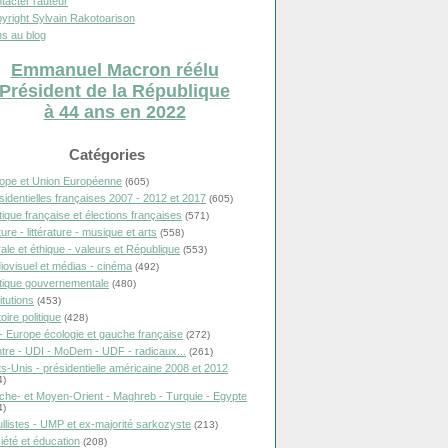
tacter l'auteur
yright Sylvain Rakotoarison
s au blog
Emmanuel Macron réélu
Président de la République
à 44 ans en 2022
Catégories
ope et Union Européenne
(605)
sidentielles françaises 2007 - 2012 et 2017
(605)
itique française et élections françaises
(571)
ure - littérature - musique et arts
(558)
ale et éthique - valeurs et République
(553)
iovisuel et médias - cinéma
(492)
itique gouvernementale
(480)
itutions
(453)
oire politique
(428)
- Europe écologie et gauche française
(272)
tre - UDI - MoDem - UDF - radicaux...
(261)
ts-Unis - présidentielle américaine 2008 et 2012
4)
che- et Moyen-Orient - Maghreb - Turquie - Egypte
4)
llistes - UMP et ex-majorité sarkozyste
(213)
iété et éducation
(208)