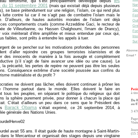
les
au terrorisme, qui s’est principalement développé depuis
Nan
ts du 11 septembre 2001
(mais qui existait déjà depuis plusieurs
), se base prétendument sur une religion, l’islam, ce qui rend plus
Sac
 la lutte contre lui car il ne s’agit pas de combattre l’islam mais le
Fe
me. D’ailleurs, de hautes autorités morales de l’islam ont déjà
Out
 ces comportements cruels (comme Azzeddine Gaci, le recteur de
Gre
ée de Villeurbanne, ou Hassen Chalghoumi, l'imam de Drancy),
Fon
 voix mériterait d’être amplifiée et mieux entendue par ceux qui,
Ins
lus faibles, sont prêts à entendre les appels à tuer.
Sur
 urgent de se pencher sur les motivations profondes des personnes
Abonnez-
dent d’aller rejoindre ces groupes terroristes islamistes et de
Email
r des innocents de manière à la fois aveugle et complètement
oductive (s’il s’agit de faire avancer une idée ou une cause). Le
la précarité, les pertes de repère ne peuvent pas être les seules
ions. Conséquence extrême d’une société poussée aux confins du
sme matérialiste et du profit ?
raties ne doivent pas lâcher, elles doivent continuer à prôner les
e l’homme partout dans le monde. Elles doivent le faire en
Petit
t tous les peuples, en séparant le politique du religieux qui doit
à tit
ans la sphère purement privée, pour donner à chacun la place qui
Du 0
rait. C’était d’ailleurs un peu dans ce sens que le Président des
au 0
Barack Obama
nis
s’était exprimé, ce 24 septembre 2014, à
3 476
lée générale des Nations Unies.
Pages
Visit
Jour
rdel avait 55 ans. Il était guide de haute montagne à Saint-Martin-
(15 
 dans le Mercantour et organisait des stages depuis une vingtaine