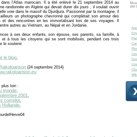
 dans l’Atlas marocain. Il a été enlevé le 21 septembre 2014 au
Mois
ne randonnée en Algérie qui devait durer dix jours ; il voulait ouvrir
(89 
lle voie dans le massif du Djurdjura. Passionné par la montagne, il
r ailleurs un photographe chevronné qui complétait son amour des
 et des rencontres en les immortalisant lors de ses voyages. Il
é entre autres au Vietnam, au Népal et en Jordanie.
Ago
Ema
nces à ses deux enfants, son épouse, ses parents, sa famille, à
Pap
 et à tous les citoyens qui se sont mobilisés, pendant ces trois
r le soutenir.
Can
Plu
Les
r le blog.
Goo
Une
 Rakotoarison
(24 septembre 2014)
Oba
ww.rakotoarison.eu
Wik
 plus loin :
u monde.
eptembre 2001.
s complot.
s Hollande.