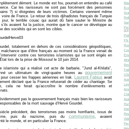
mplètement dément. Le monde est fou, pourrait-on entendre au café
Ma
rce. Car les ravisseurs ne sont pas forcément des personnes
Éco
ains ?) si éloignées de leurs victimes. Certains viennent même
Sci
 voire de France. Le retour de trois djihadistes français de Turquie
Rel
jour, le terrible couac qui aurait dû faire sauter le Ministre de
San
ur s’ils avaient fui la justice, montre que le cancer se développe au
Por
 des sociétés qui en sont les cibles.
(12
Poli
FN 
Rus
urdel, totalement en dehors de ces considérations géopolitiques,
Cov
la malchance que d’être français au moment où la France venait de
’intervenir contre ces terroristes islamistes qui se sont érigés en
Env
tat lors de la prise de Mossoul le 10 juin 2014.
Afr
Rec
 islamiste qui a réalisé cet acte de barbarie, "Jund al-Khilafa",
Fai
gouvernement
onné un ultimatum de vingt-quatre heures au
USA
Laurent Fabius
pour cesser les frappes aériennes en Irak.
avait
Aut
ement déclaré que la France refuserait de céder au chantage. Se
Lég
re, cela ne ferait qu’accroître le nombre d’enlèvements et
Amé
nats.
Chi
 évidemment pas le gouvernement français mais bien les ravisseurs
Asi
 responsables de la mort sauvage d’Hervé Gourdel.
Hu
Int
siècle précédent, des terrorismes pas moins horrifiants, issus de
Rev
communisme
hisme, puis du nazisme, puis du
, avaient
Vid
té le monde, et en particulier la France.
Per
Méd