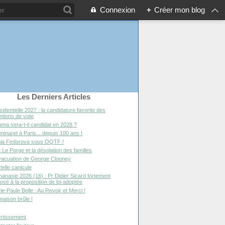
Connexion
+
Créer mon blog
Les Derniers Articles
sidentielle 2027 : la candidature favorite des
entions de vote
ma sera-t-il candidat en 2028 ?
minaret à Paris... depuis 100 ans !
ia Fedorova sous OQTF !
 Le Porge et la désolation des familles
vacuation de George Clooney
telle canicule
hanasie 2026 (16) : Pr Didier Sicard fortement
osé à la proposition de loi adoptée
ie-Paule Belle : Au Revoir et Merci !
maison brûle !
rtissement