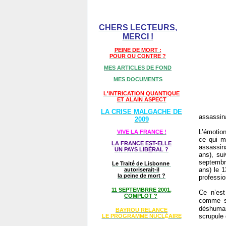
CHERS LECTEURS,
MERCI !
PEINE DE MORT :
POUR OU CONTRE ?
MES ARTICLES DE FOND
MES DOCUMENTS
L'INTRICATION QUANTIQUE
ET ALAIN ASPECT
LA CRISE MALGACHE DE
assassin
2009
L’émotion
VIVE LA FRANCE !
ce qui m
LA FRANCE EST-ELLE
assassina
UN PAYS LIB
É
RAL ?
ans), su
septembr
Le Traité de Lisbonne
ans) le 1
autoriserait-il
la peine de mort ?
professi
11 SEPTEMBRRE 2001,
Ce n’est
COMPLOT ?
comme s’
déshuman
BAYROU RELANCE
scrupule
LE PROGRAMME NU
CL
AIRE
É