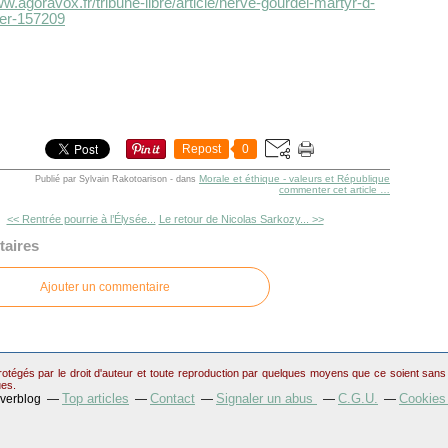
ww.agoravox.fr/tribune-libre/article/herve-gourdel-martyr-d-
er-157209
Repost
0
Morale et éthique - valeurs et République
Publié par Sylvain Rakotoarison
-
dans
commenter cet article
…
<< Rentrée pourrie à l’Élysée...
Le retour de Nicolas Sarkozy... >>
aires
Ajouter un commentaire
otégés par le droit d'auteur et toute reproduction par quelques moyens que ce soient sans au
ues.
Top articles
Contact
Signaler un abus
C.G.U.
Cookies
Overblog