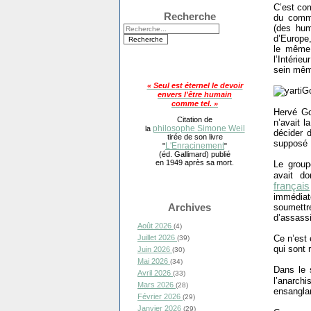
C’est co
Recherche
du comme
(des hum
d’Europe,
le même 
l’Intérie
sein même
« Seul est éternel le devoir
envers l'être humain
comme tel. »
Hervé Go
Citation de
n’avait 
philosophe Simone Weil
la
décider d
tirée de son livre
supposé É
L'Enracinement
"
"
(éd. Gallimard) publié
en 1949 après sa mort.
Le groupe
avait d
français
immédiat
Archives
soumett
d’assassi
Août 2026
(4)
Ce n’est
Juillet 2026
(39)
qui sont
Juin 2026
(30)
Mai 2026
(34)
Dans le 
Avril 2026
(33)
l’anarc
Mars 2026
(28)
ensanglan
Février 2026
(29)
Janvier 2026
(29)