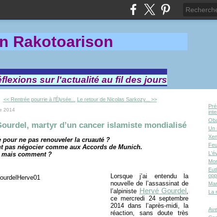
in Rakotoa
rison
lexions sur l'actualité au fil des jours
<< Rentrée pourrie à l’Élysée...
Le retour de Nicolas Sarkozy... >>
Pré
e 2014
int
Oba
ourdel, martyr d’un cancer islamiste mondialisé
Un 
Xen
e pour ne pas renouveler la cruauté ?
Feu
t pas négocier comme aux Accords de Munich.
L'é
, mais comment ?
Mor
Eut
Lorsque j’ai entendu la
opp
nouvelle de l’assassinat de
Mar
Hervé Gourdel
l’alpiniste
,
La 
ce mercredi 24 septembre
2014 dans l’après-midi, la
Ave
réaction, sans doute très