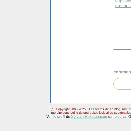
http://w
un-canc
comment
(c) Copyright 2005-2025 - Les textes de ce blog sont pr
interdite sous peine de poursuites judiciaires systématiq
Sylvain Rakotoarison
Voir le profil de
sur le portail 