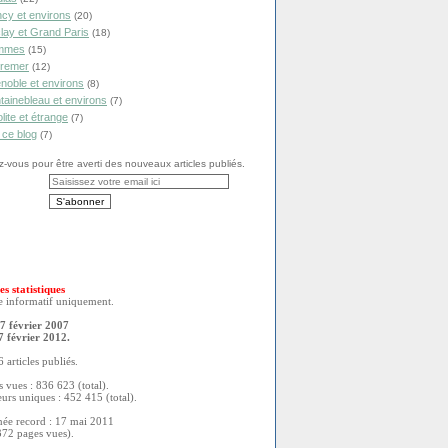
cy et environs
(20)
lay et Grand Paris
(18)
mmes
(15)
remer
(12)
noble et environs
(8)
tainebleau et environs
(7)
olite et étrange
(7)
 ce blog
(7)
vous pour être averti des nouveaux articles publiés.
es statistiques
re informatif uniquement.
7 février 2007
7 février 2012.
 articles publiés.
 vues : 836 623 (total).
eurs uniques : 452 415 (total).
née record : 17 mai 2011
372 pages vues).