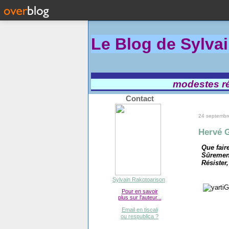
Le Blog de Sylva
modestes réf
Contact
24 septembr
Hervé G
Que fair
Sûremen
Résister
Sylvain Rakotoarison
Pour en savoir
plus sur l'auteur...
Email en tiscali
ou respublica ?