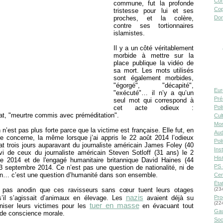
Con
commune, fut la profonde
Cop
tristesse pour lui et ses
proches, et la colère,
Don
contre ses tortionnaires
islamistes.
Il y a un côté véritablement
morbide à mettre sur la
place publique la vidéo de
sa mort. Les mots utilisés
sont également morbides,
"égorgé", "décapité",
Eur
"exécuté"… il n’y a qu’un
Pré
seul mot qui correspond à
cet acte odieux :
Pol
at, "meurtre commis avec préméditation".
Cult
Mor
 n’est pas plus forte parce que la victime est française. Elle fut, en
Aud
e concerne, la même lorsque j’ai appris le 22 août 2014 l’odieux
Pol
t trois jours auparavant du journaliste américain James Foley (40
Inst
ivi de ceux du journaliste américain Steven Sotloff (31 ans) le 2
Hist
e 2014 et de l'engagé humanitaire britannique David Haines (44
PS 
3 septembre 2014. Ce n’est pas une question de nationalité, ni de
on… c’est une question d’humanité dans son ensemble.
Cen
Éta
 pas anodin que ces ravisseurs sans cœur tuent leurs otages
(23
nazis
il s’agissait d’animaux en élevage. Les
avaient déjà su
Pro
(22
tuer en masse
iser leurs victimes pour les
en évacuant tout
Gau
 de conscience morale.
Soc