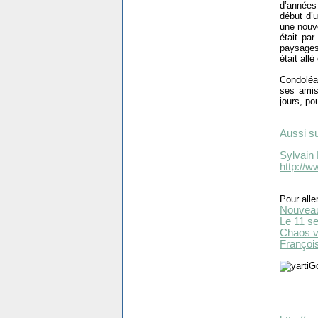
d’années
début d’u
une nouve
était pa
paysages
était all
Condoléa
ses amis
jours, pou
Aussi su
Sylvain
http://w
Pour aller
Nouvea
Le 11 s
Chaos v
Françoi