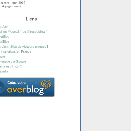
 record : juin 2007
964 pages vues).
Liens
raVox
il en @tiscali.fr ou @respublica.fr
erBlog
alBlog
s d'un million de visiteurs uniques !
 institutions en France
gle
 image via Google
ma est-il noir ?
ipédia