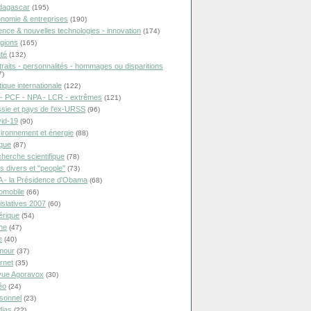
dagascar
(195)
nomie & entreprises
(190)
ence & nouvelles technologies - innovation
(174)
igions
(165)
té
(132)
traits - personnalités - hommages ou disparitions
7)
tique internationale
(122)
- PCF - NPA - LCR - extrêmes
(121)
sie et pays de l'ex-URSS
(96)
id-19
(90)
ironnement et énergie
(88)
ique
(87)
herche scientifique
(78)
ts divers et "people"
(73)
 - la Présidence d'Obama
(68)
omobile
(66)
islatives 2007
(60)
rique
(54)
ne
(47)
e
(40)
mour
(37)
ernet
(35)
ue Agoravox
(30)
éo
(24)
sonnel
(23)
ias
(22)