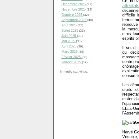
Ce nouve
Décembre 2025
(21)
attenta
Novembre 2025
(24)
décennies
difficile
Octobre 2025
(32)
terroris
Septembre 2025
(38)
réprouvé
Août 2025
(35)
la mosqu
Juillet 2025
(33)
mais leur
Juin 2025
(32)
esprits p
Mai 2025
(33)
Avril 2025
(36)
Il serait
Mars 2025
qui déci
(35)
massacre
Février 2025
(38)
contrepr
Janvier 2025
(37)
chômage, 
explicat
In medio stat virtus.
consuméri
Les démoc
droits d
respectan
rester d
l’épanoui
États-U
l’Assemb
Hervé Gou
Vésubie,