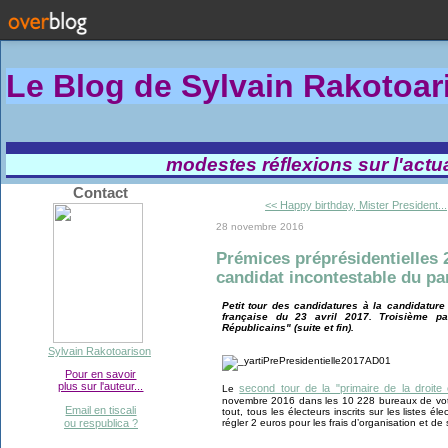
Le Blog de Sylvain Rakotoa
modestes réflexions sur l'actual
Contact
<< Happy birthday, Mister President...
28 novembre 2016
Prémices préprésidentielles 2
candidat incontestable du pa
Petit tour des candidatures à la candidature 
française du 23 avril 2017. Troisième pa
Républicains" (suite et fin).
Sylvain Rakotoarison
Pour en savoir
plus sur l'auteur...
second tour de la "primaire de la droite 
Le
novembre 2016 dans les 10 228 bureaux de v
Email en tiscali
tout, tous les électeurs inscrits sur les listes é
régler 2 euros pour les frais d’organisation et d
ou respublica ?