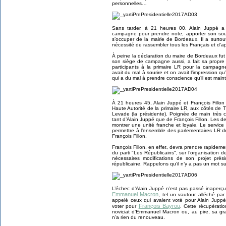
personnelles…
Sans tarder, à 21 heures 00, Alain Juppé a 
campagne pour prendre note, apporter son souti
s’occuper de la mairie de Bordeaux. Il a surtout
nécessité de rassembler tous les Français et d’a
À peine la déclaration du maire de Bordeaux fut 
son siège de campagne aussi, a fait sa propre d
participants à la primaire LR pour la campagne
avait du mal à sourire et on avait l’impression q
qui a du mal à prendre conscience qu’il est maint
À 21 heures 45, Alain Juppé et François Fillon
Haute Autorité de la primaire LR, aux côtés de T
Levade (la présidente). Poignée de main très c
tant d’Alain Juppé que de François Fillon. Les 
montrer une unité franche et loyale. Le service 
permettre à l’ensemble des parlementaires LR d
François Fillon.
François Fillon, en effet, devra prendre rapidemen
du parti "Les Républicains", sur l’organisation 
nécessaires modifications de son projet prési
républicaine. Rappelons qu’il n’y a pas un mot su
L’échec d’Alain Juppé n’est pas passé inaperç
Emmanuel Macron
, tel un vautour alléché par
appelé ceux qui avaient voté pour Alain Juppé 
François Bayrou
voter pour
. Cette récupérati
noviciat d’Emmanuel Macron ou, au pire, sa gra
n’a rien du renouveau.