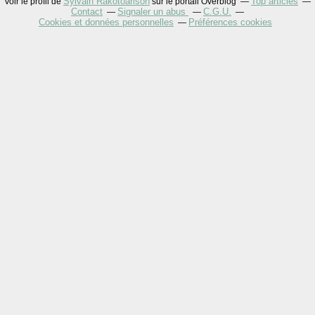
Sylvain Rakotoarison
Top articles
Voir le profil de
sur le portail Overblog
Contact
Signaler un abus
C.G.U.
Cookies et données personnelles
Préférences cookies