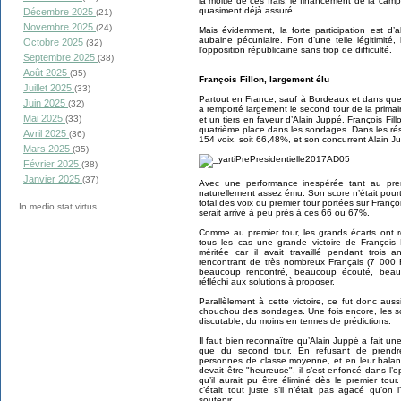
la moitié de ces frais, le financement de la cam
quasiment déjà assuré.
Décembre 2025
(21)
Novembre 2025
(24)
Mais évidemment, la forte participation est d
aubaine pécuniaire. Fort d’une telle légitimité
Octobre 2025
(32)
l’opposition républicaine sans trop de difficulté.
Septembre 2025
(38)
Août 2025
(35)
François Fillon, largement élu
Juillet 2025
(33)
Partout en France, sauf à Bordeaux et dans que
Juin 2025
(32)
a remporté largement le second tour de la primair
Mai 2025
(33)
et un tiers en faveur d’Alain Juppé. François Fill
quatrième place dans les sondages. Dans les résult
Avril 2025
(36)
154 voix, soit 66,48%, et son concurrent Alain J
Mars 2025
(35)
Février 2025
(38)
Janvier 2025
(37)
Avec une performance inespérée tant au premi
naturellement assez ému. Son score n’était pourta
total des voix du premier tour portées sur Franço
In medio stat virtus.
serait arrivé à peu près à ces 66 ou 67%.
Comme au premier tour, les grands écarts ont r
tous les cas une grande victoire de Françoi
méritée car il avait travaillé pendant trois
rencontrant de très nombreux Français (7 000 
beaucoup rencontré, beaucoup écouté, beau
réfléchi aux solutions à proposer.
Parallèlement à cette victoire, ce fut donc auss
chouchou des sondages. Une fois encore, les so
discutable, du moins en termes de prédictions.
Il faut bien reconnaître qu’Alain Juppé a fait 
que du second tour. En refusant de prend
personnes de classe moyenne, et en leur balanç
devait être "heureuse", il s’est enfoncé dans l’
qu’il aurait pu être éliminé dès le premier tou
c’était tout juste s’il n’était pas agacé qu’on
soutenir.