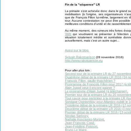
Fin de la "séquence" LR
La primaire s’est achevée donc dans le grand su
mobilisation (à l’origine, ses organisateurs n’av
que de François Fillon lui-même, largement en t
tour. Aucune contestation ne peut être possib
meilleures conditions d’unité et de rassemblemen
Au même moment, des rumeurs très fortes évoqu
Valls
qui voudraient se présenter à l’élection p
situation totalement inédite et surréaliste do
actuellement, mais c’est un autre sujet…
Aussi sur le blog.
Sylvain Rakotoarison
(28 novembre 2016)
http://www.rakotoarison.eu
Pour aller plus loin :
Second tour de la primaire LR du 27 novembre
Quatrième débat de la primaire LR 2016 (24 
François Fillon, gaullo-thatchérien ?
Programme de François Fillon pour 2017 (à tél
Alain Juppé peut-il encore gagner ?
Le programme d’Alain Juppé (à télécharger).
Premier tour de la primaire LR du 20 novembr
Tout savoir pour participer à la primaire LR (bu
Sondage OpinionWay pour Atlantico publié le 
Troisième débat de la primaire LR 2016 (17 n
Deuxième débat de la primaire LR 2016 (3 no
Premier débat de la primaire LR 2016 (13 octo
Nicolas Sarkozy.
Nathalie Kosciusko-Morizet.
Jean-François Copé.
Jean-Frédéric Poisson.
Bruno Le Maire.