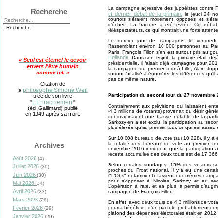
La campagne agressive des juppéistes contre Fr
Recherche
et dernier débat de la primaire
le jeudi 24 n
courtois s’étaient mollement opposés et s’éta
d’échec. La fracture a été évitée. Ce débat
téléspectateurs, ce qui montrait une forte attent
Le dernier jour de campagne, le vendredi
Rassemblant environ 10 000 personnes au Parc
Paris, François Fillon s’en est surtout pris au g
Hollande
. Dans son esprit, la primaire était déjà
« Seul est éternel le devoir
présidentielle, il faisait déjà campagne pour 2
envers l'être humain
la campagne du premier tour à Lille, Alain Jupp
comme tel. »
surtout focalisé à énumérer les différences qu’il 
pas de même nature.
Citation de
philosophe Simone Weil
la
Participation du second tour du 27 novembre
tirée de son livre
L'Enracinement
"
"
Contrairement aux prévisions qui laissaient ent
(éd. Gallimard) publié
(4,3 millions de votants) provenait du désir géné
en 1949 après sa mort.
qui imaginaient une baisse notable de la parti
Sarkozy en a été exclu, la participation au seco
plus élevée qu’au premier tour, ce qui est assez 
Sur 10 008 bureaux de vote (sur 10 228), il y a
la totalité des bureaux de vote au premier tou
Archives
novembre 2016 indiquent que la participation a
recette accumulée des deux tours est de 17 366
Août 2026
(4)
Selon certains sondages, 15% des votants se
Juillet 2026
(39)
proches du Front national. Il y a eu une certa
Juin 2026
(30)
("L’Obs" notamment) fassent eux-mêmes campag
pour s’opposer à Nicolas Sarkozy et au sec
Mai 2026
(34)
L’opération a raté, et en plus, a permis d’augm
Avril 2026
campagne de François Fillon.
(33)
Mars 2026
(28)
En effet, avec deux tours de 4,3 millions de vot
pourra bénéficier d’un pactole probablement com
Février 2026
(29)
plafond des dépenses électorales était en 2012
Janvier 2026
(29)