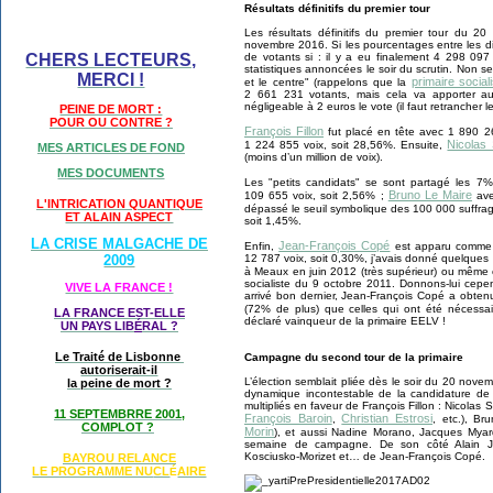
Résultats définitifs du premier tour
Les résultats définitifs du premier tour du 
novembre 2016. Si les pourcentages entre les di
de votants si : il y a eu finalement 4 298 09
CHERS LECTEURS,
statistiques annoncées le soir du scrutin. Non se
MERCI !
primaire social
et le centre" (rappelons que la
2 661 231 votants, mais cela va apporter a
négligeable à 2 euros le vote (il faut retrancher le
PEINE DE MORT :
POUR OU CONTRE ?
François Fillon
fut placé en tête avec 1 890 266
Nicolas
1 224 855 voix, soit 28,56%. Ensuite,
MES ARTICLES DE FOND
(moins d’un million de voix).
MES DOCUMENTS
Les "petits candidats" se sont partagé les 7%
Bruno Le Maire
109 655 voix, soit 2,56% ;
ave
L'INTRICATION QUANTIQUE
dépassé le seuil symbolique des 100 000 suffra
ET ALAIN ASPECT
soit 1,45%.
LA CRISE MALGACHE DE
Jean-François Copé
Enfin,
est apparu comme u
12 787 voix, soit 0,30%, j’avais donné quelque
2009
à Meaux en juin 2012 (très supérieur) ou même 
socialiste du 9 octobre 2011. Donnons-lui cepen
VIVE LA FRANCE !
arrivé bon dernier, Jean-François Copé a obte
(72% de plus) que celles qui ont été nécessa
LA FRANCE EST-ELLE
déclaré vainqueur de la primaire EELV !
UN PAYS LIB
É
RAL ?
Le Traité de Lisbonne
Campagne du second tour de la primaire
autoriserait-il
L’élection semblait pliée dès le soir du 20 nove
la peine de mort ?
dynamique incontestable de la candidature de F
multipliés en faveur de François Fillon : Nicolas S
11 SEPTEMBRRE 2001,
François Baroin
Christian Estrosi
,
, etc.), B
COMPLOT ?
Morin
), et aussi Nadine Morano, Jacques Myard
semaine de campagne. De son côté Alain Ju
Kosciusko-Morizet et… de Jean-François Copé.
BAYROU RELANCE
LE PROGRAMME NU
CL
AIRE
É