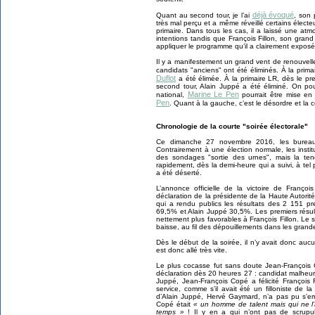
déjà évoqué
Quant au second tour, je l’ai
, son 
très mal perçu et a même réveillé certains électe
primaire. Dans tous les cas, il a laissé une a
intentions tandis que François Fillon, son grand
appliquer le programme qu’il a clairement exposé
Il y a manifestement un grand vent de renouvelle
candidats "anciens" ont été éliminés. À la prima
Duflot
a été élimée. À la primaire LR, dès le pre
second tour, Alain Juppé a été éliminé. On pou
Marine Le Pen
national,
pourrait être mise en
Pen
. Quant à la gauche, c’est le désordre et la 
Chronologie de la courte "soirée électorale"
Ce dimanche 27 novembre 2016, les bureau
Contrairement à une élection normale, les insti
des sondages "sortie des urnes", mais la ten
rapidement, dès la demi-heure qui a suivi, à te
a été déserté.
L’annonce officielle de la victoire de Franço
déclaration de la présidente de la Haute Autorité
qui a rendu publics les résultats des 2 151 pr
69,5% et Alain Juppé 30,5%. Les premiers résult
nettement plus favorables à François Fillon. Le s
baisse, au fil des dépouillements dans les grandes
Dès le début de la soirée, il n’y avait donc aucu
est donc allé très vite.
Le plus cocasse fut sans doute Jean-François
déclaration dès 20 heures 27 : candidat malheure
Juppé, Jean-François Copé a félicité François F
service, comme s’il avait été un filloniste de 
d’Alain Juppé, Hervé Gaymard, n’a pas pu s’e
Copé était
« un homme de talent mais qui ne l’
temps »
! Il y en a qui n’ont pas de scrupule