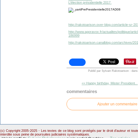
L’élection présidentielle 2017.
http://rakotoarison.over-blog.com/article-sr-2
http://www.agoravox.fr/actualites/politique/art
186999
http://rakotoarison.canalblog.com/archives/20
Publié par Sylvain Rakotoarison
-
dan
<< Happy birthday, Mister President...
commentaires
Ajouter un commentaire
(c) Copyright 2005-2025 - Les textes de ce blog sont protégés par le droit d'auteur et tou
interdite sous peine de poursuites judiciaires systématiques.