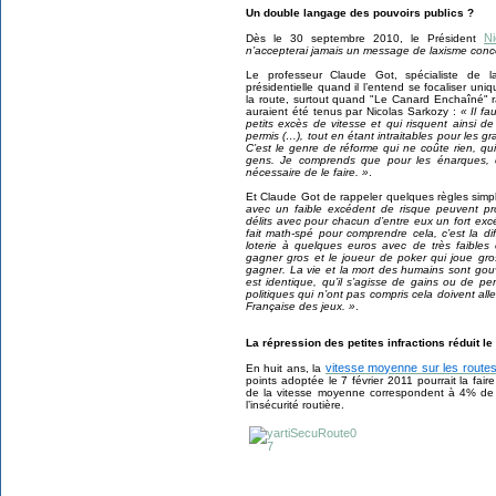
Un double langage des pouvoirs publics ?
N
Dès le 30 septembre 2010, le Président
n’accepterai jamais un message de laxisme concern
Le professeur Claude Got, spécialiste de 
présidentielle quand il l’entend se focaliser un
la route, surtout quand "Le Canard Enchaîné" 
auraient été tenus par Nicolas Sarkozy :
« Il f
petits excès de vitesse et qui risquent ainsi de
permis (…), tout en étant intraitables pour les g
C’est le genre de réforme qui ne coûte rien, qu
gens. Je comprends que pour les énarques, ce
nécessaire de le faire. »
.
Et Claude Got de rappeler quelques règles simpl
avec un faible excédent de risque peuvent p
délits avec pour chacun d’entre eux un fort excé
fait math-spé pour comprendre cela, c’est la di
loterie à quelques euros avec de très faibles
gagner gros et le joueur de poker qui joue g
gagner. La vie et la mort des humains sont gou
est identique, qu’il s’agisse de gains ou de pe
politiques qui n’ont pas compris cela doivent all
Française des jeux. »
.
La répression des petites infractions réduit l
vitesse moyenne sur les route
En huit ans
, la
points adoptée le 7 février 2011 pourrait la f
de la vitesse moyenne correspondent à 4% de 
l’insécurité routière.