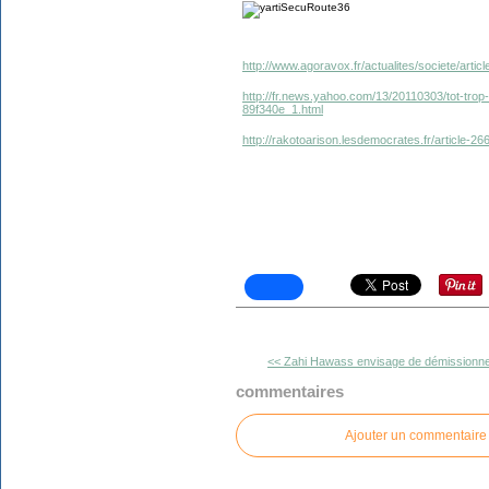
http://www.agoravox.fr/actualites/societe/artic
http://fr.news.yahoo.com/13/20110303/tot-trop-
89f340e_1.html
http://rakotoarison.lesdemocrates.fr/article-26
<< Zahi Hawass envisage de démissionner
commentaires
Ajouter un commentaire