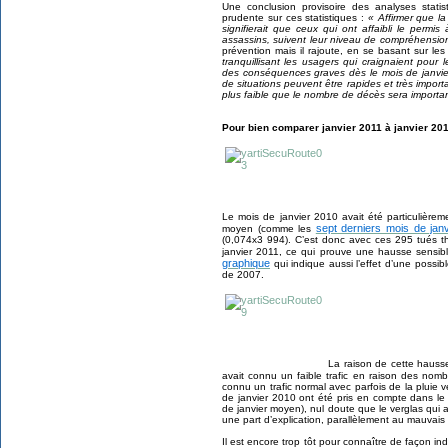
Une conclusion provisoire des analyses stati
prudente sur ces statistiques :
« Affirmer que la
signifierait que ceux qui ont affaibli le permi
assassins, suivent leur niveau de compréhension
prévention mais il rajoute, en se basant sur les
tranquillisant les usagers qui craignaient pour 
des conséquences graves dès le mois de janvi
de situations peuvent être rapides et très import
plus faible que le nombre de décès sera importan
Pour bien comparer janvier 2011 à janvier 20
Le mois de janvier 2010 avait été particulièreme
sept derniers mois de janv
moyen (comme les
(0,074x3 994). C’est donc avec ces 295 tués th
janvier 2011, ce qui prouve une hausse sens
graphique
qui indique aussi l’effet d’une possible
de 2007.
La raison de cette hausse
avait connu un faible trafic en raison des nom
connu un trafic normal avec parfois de la pluie v
de janvier 2010 ont été pris en compte dans le
de janvier moyen), nul doute que le verglas qui 
une part d’explication, parallèlement au mauvais 
Il est encore trop tôt pour connaître de façon in