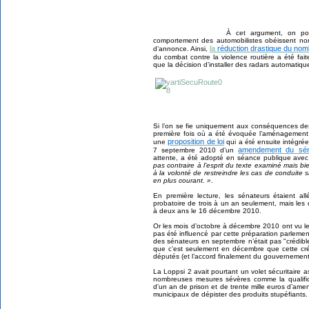
À cet argument, on pour
comportement des automobilistes obéissent no
la
réduction drastique
du nom
d’annonce. A
insi,
du combat contre la violence routière a été fai
que la décision d’installer des radars automatiq
Si l’on se fie uniquement aux conséquences des
première fois où a été évoquée l’aménagement d
proposition de loi
une
qui a été ensuite intégrée 
amendement du sén
7 septembre 2010 d’un
attente, a été adopté en séance publique avec 
pas contraire à l’esprit du texte examiné mais bi
à la volonté de restreindre les cas de conduite s
en plus courant. »
.
En première lecture, les sénateurs étaient allé
probatoire de trois à un an seulement, mais le
à deux ans le 16 décembre 2010.
Or les mois d’octobre à décembre 2010 ont vu le
pas été influencé par cette préparation parlemen
des sénateurs en septembre n’était pas "crédible
que c’est seulement en décembre que cette cré
députés (et l’accord finalement du gouvernement
La Loppsi 2 avait pourtant un volet sécuritaire a
nombreuses mesures sévères comme la qualifica
d’un an de prison et de trente mille euros d’ame
municipaux de dépister des produits stupéfiants.