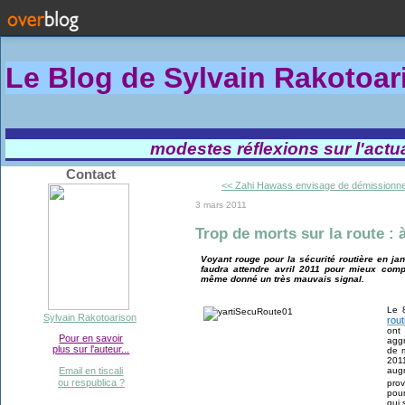
Le Blog de Sylvain Rakotoa
modestes réflexions sur l'actual
Contact
<< Zahi Hawass envisage de démissionner
3 mars 2011
Trop de morts sur la route : à
Voyant rouge pour la sécurité routière en jan
faudra attendre avril 2011 pour mieux com
même donné un très mauvais signal.
Le 8
Sylvain Rakotoarison
rout
ont
Pour en savoir
aggr
plus sur l'auteur...
de m
201
aug
Email en tiscali
ou respublica ?
prov
pou
qui 