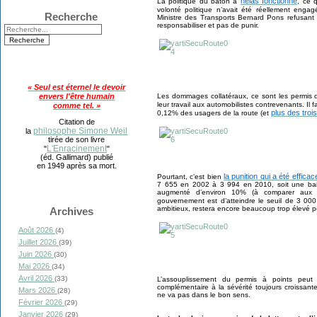
hélas fonctionné
La politique du bâton a
, ce 
volonté politique n’avait été réellement
engag
Recherche
Ministre des Transports Bernard Pons refusant l
responsabiliser et pas de punir.
« Seul est éternel le devoir
envers l'être humain
Les dommages collatéraux, ce sont les permis de
leur travail aux
automobilistes contrevenants. Il
comme tel. »
plus des troi
0,12% des usagers de la route (et
Citation de
philosophe Simone Weil
la
tirée de son livre
L'Enracinement
"
"
(éd. Gallimard) publié
en 1949 après sa mort.
la punition qui a été efficac
Pourtant, c’est bien
7 655 en 2002 à 3 994 en 2010, soit une bais
augmenté d’environ 10% (à comparer aux 1
gouvernement est d’atteindre le
seuil de 3 000
ambitieux, restera encore beaucoup trop élevé pou
Archives
Août 2026
(4)
Juillet 2026
(39)
Juin 2026
(30)
Mai 2026
(34)
Avril 2026
(33)
L’assouplissement du permis à points peu
complémentaire à la sévérité toujours croissant
Mars 2026
(28)
ne va pas dans le bon sens.
Février 2026
(29)
Janvier 2026
(29)