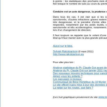
à points : les statistiques des prochains mois 
fixé lorsque le nombre de tués au cours du premi
Conduire est un acte dangereux, la prudence
Dans tous les cas, il est clair que si les 
sanctionnés, d’autres infractions graves resten
très dangereuse, et la première d’entre elles
respectée, notamment par les poids lourds, 
sanctionnée et très accidentogène, notamment p
lors d’un changement de direction.
Il faut toujours se rappeler que le volant d’u
létal qu’il faut manier avec la plus grande précau
Aussi sur le blog.
Sylvain Rakotoarison
(3 mars 2011)
http://www.rakotoarison.eu
Pour aller plus loin :
Analyse statistique du Pr. Claude Got avant de
Analyse du Pr. Claude Got sur janvier 2011 (au
Des nouveaux moyens techniques pour sanction
Aimez-vous les enfants ?
Les passages à niveaux.
Communiqué de Brice Hortefeux du 10 février 
Le site officiel (sans mise à jour des données 
La neige sur les routes, que faire ?
www.sec
(Les huit graphiques proviennent du site