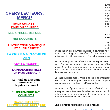
Ent
moi
onze
CHERS LECTEURS,
dix-
rap
MERCI !
dep
cro
deu
PEINE DE MORT :
don
POUR OU CONTRE ?
MES ARTICLES DE FOND
L’a
cau
MES DOCUMENTS
Très
L'INTRICATION QUANTIQUE
qui 
aut
ET ALAIN ASPECT
encourager les pouvoirs publics à sanctionner 
route, ont réagi de manière, à mon sens, a
LA CRISE MALGACHE DE
hâtivement cette croissance d’accidents mortels 
2009
En effet, depuis très récemment, l’unique point
VIVE LA FRANCE !
lieu d’un an auparavant (et avant encore, c’étai
graves) sont réoctroyés après une période prob
LA FRANCE EST-ELLE
trois ans. De plus, il est possible de récupérer
de tous les deux ans.
UN PAYS LIB
É
RAL ?
Cet assouplissement, voté par les parlementai
Le Traité de Lisbonne
plus d’un an des prochaines élections législat
autoriserait-il
manœuvre électoraliste et démagogique.
la peine de mort ?
Pourtant, il répond aussi à une sévérité accr
presque une décennie, la mise en place de plus
11 SEPTEMBRRE 2001,
l’infraction systématiquement sanctionné
COMPLOT ?
automobilistes dans le bon sens.
BAYROU RELANCE
Une politique répressive très efficace
LE PROGRAMME NU
CL
AIRE
É