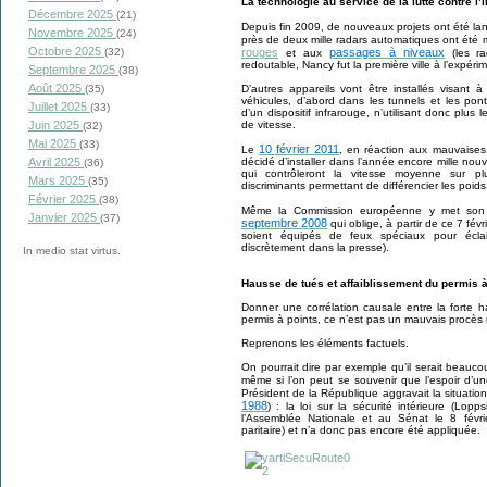
La technologie au service de la lutte contre l’
Décembre 2025
(21)
Depuis fin 2009, de nouveaux projets ont été l
Novembre 2025
(24)
près de deux mille radars automatiques ont été 
Octobre 2025
(32)
rouges
passages à niveaux
et aux
(les ra
redoutable, Nancy fut la première ville à l’expérim
Septembre 2025
(38)
Août 2025
(35)
D’autres appareils vont être installés visant à
véhicules, d’abord dans les tunnels et les po
Juillet 2025
(33)
d’un dispositif infrarouge, n’utilisant donc plus
Juin 2025
de vitesse.
(32)
Mai 2025
(33)
10 février 2011
Le
, en réaction aux mauvaise
Avril 2025
décidé d’installer dans l’année encore mille no
(36)
qui contrôleront la vitesse moyenne sur plus
Mars 2025
(35)
discriminants permettant de différencier les poids
Février 2025
(38)
Même la Commission européenne y met son
Janvier 2025
(37)
septembre 2008
qui oblige, à partir de ce 7 fé
soient équipés de feux spéciaux pour écl
discrètement dans la presse).
In medio stat virtus.
Hausse de tués et affaiblissement du permis à
Donner une corrélation causale entre la forte 
permis à points, ce n’est pas un mauvais procès 
Reprenons les éléments factuels.
On pourrait dire par exemple qu’il serait beauco
même si l’on peut se souvenir que l’espoir d’u
Président de la République aggravait la situatio
1988
) : la loi sur la sécurité intérieure (Lop
l’Assemblée Nationale et au Sénat le 8 févr
paritaire) et n’a donc pas encore été appliquée.