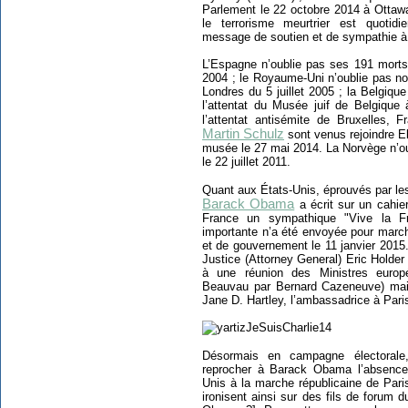
Parlement le 22 octobre 2014 à Ottaw
le terrorisme meurtrier est quotid
message de soutien et de sympathie à 
L’Espagne n’oublie pas ses 191 morts
2004 ; le Royaume-Uni n’oublie pas no
Londres du 5 juillet 2005 ; la Belgiqu
l’attentat du Musée juif de Belgique
l’attentat antisémite de Bruxelles, 
Martin Schulz
sont venus rejoindre El
musée le 27 mai 2014. La Norvège n’oub
le 22 juillet 2011.
Quant aux États-Unis, éprouvés par l
Barack Obama
a écrit sur un cahi
France un sympathique "Vive la Fr
importante n’a été envoyée pour march
et de gouvernement le 11 janvier 2015.
Justice (Attorney General) Eric Holder 
à une réunion des Ministres europé
Beauvau par Bernard Cazeneuve) mais 
Jane D. Hartley, l’ambassadrice à Pari
Désormais en campagne électorale
reprocher à Barack Obama l’absence 
Unis à la marche républicaine de Pari
ironisent ainsi sur des fils de forum