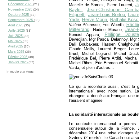
J
Décembre 2025
Marielle de Sarnez, Pierre Laurent,
(21)
Baylet
Jean-Christophe Camba
,
Novembre 2025
(24)
Filippetti
Jean-Louis Borloo
Laure
,
,
Octobre 2025
(32)
Yade
Hervé Morin
Nathalie Kosc
,
,
Septembre 2025
(38)
Rachi
Valérie Pécresse, Éric Woerth,
Août 2025
(35)
Mitterrand
Jean-
, Nadine Morano,
Juillet 2025
(33)
Philippe Douste
Benoist Apparu,
Juin 2025
(32)
Devedjian, Mgr Pascal Delannoy, Mgr 
Mai 2025
(33)
Dalil Boubakeur, Hassen Chalghoum
Avril 2025
(36)
Claude Mailly, Laurent Berger, Laure
Mars 2025
(35)
Bruel, Michel Legrand, Michel Druck
Février 2025
(38)
Frédérique Bel, Pierre Arditi, Macha
Janvier 2025
Michel Ribes, Éric-Emmanuel Schmitt,
(37)
Varda, et plein d’autres…
In medio stat virtus.
Ce qui a réconforté aussi, c’est la 
internationale" avec notre nation.
étrangers a donné aux Français une im
l’auraient imaginée.
La solidarité internationale au boule
Le contexte international a permis d
consensuelle autour de la France. L
décembre 2014 une prise d’otages ép
Sydney (2 morts) ; le Canada qui a s