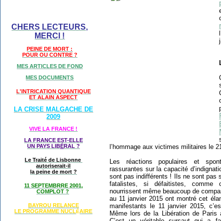
CHERS LECTEURS,
MERCI !
PEINE DE MORT :
POUR OU CONTRE ?
MES ARTICLES DE FOND
MES DOCUMENTS
L'INTRICATION QUANTIQUE
ET ALAIN ASPECT
LA CRISE MALGACHE DE
2009
VIVE LA FRANCE !
LA FRANCE EST-ELLE
l’hommage aux victimes militaires le 
UN PAYS LIB
É
RAL ?
Le Traité de Lisbonne
Les réactions populaires et spon
autoriserait-il
rassurantes sur la capacité d’indignat
la peine de mort ?
sont pas indifférents ! Ils ne sont pas 
fatalistes, si défaitistes, comme 
11 SEPTEMBRRE 2001,
nourrissent même beaucoup de compass
COMPLOT ?
au 11 janvier 2015 ont montré cet élan
manifestants le 11 janvier 2015, c’es
BAYROU RELANCE
LE PROGRAMME NU
CL
AIRE
É
Même lors de la Libération de Paris 
C’est un véritable sursaut qui a f