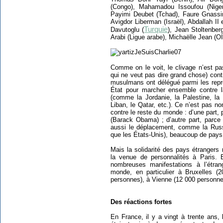
(Congo), Mahamadou Issoufou (Niger
Payimi Deubet (Tchad), Faure Gnassi
Avigdor Liberman (Israël), Abdallah I
Turquie
Davutoglu (
), Jean Stoltenber
Arabi (Ligue arabe), Michaëlle Jean (O
Comme on le voit, le clivage n’est pa
qui ne veut pas dire grand chose) con
musulmans ont délégué parmi les repré
État pour marcher ensemble contre la
(comme la Jordanie, la Palestine, la 
Liban, le Qatar, etc.). Ce n’est pas n
contre le reste du monde : d’une part, 
(Barack Obama) ; d’autre part, parce
aussi le déplacement, comme la Russ
que les États-Unis), beaucoup de pays 
Mais la solidarité des pays étrangers
la venue de personnalités à Paris. E
nombreuses manifestations à l’étra
monde, en particulier à Bruxelles (
personnes), à Vienne (12 000 personne
Des réactions fortes
En France, il y a vingt à trente ans, 