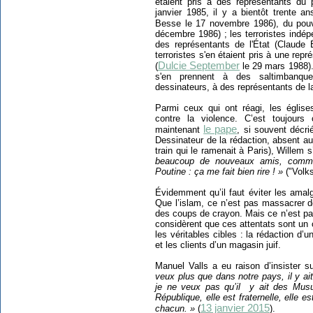
étaient pris à des représentants du 
janvier 1985, il y a bientôt trente 
Besse le 17 novembre 1986), du pouvo
décembre 1986) ; les terroristes indép
des représentants de l'État (Claude É
terroristes s'en étaient pris à une rep
Dulcie September
(
le 29 mars 1988). 
s'en prennent à des saltimbanqu
dessinateurs, à des représentants de la
Parmi ceux qui ont réagi, les églis
contre la violence. C’est toujours
le pape
maintenant
, si souvent décrié
Dessinateur de la rédaction, absent au
train qui le ramenait à Paris), Wille
beaucoup de nouveaux amis, comme 
Poutine : ça me fait bien rire ! »
("Volks
Évidemment qu’il faut éviter les ama
Que l’islam, ce n’est pas massacrer d
des coups de crayon. Mais ce n’est pa
considèrent que ces attentats sont un 
les véritables cibles : la rédaction d’un
et les clients d’un magasin juif.
Manuel Valls a eu raison d’insister s
veux plus que dans notre pays, il y ait
je ne veux pas qu’il
y ait des Musu
République, elle est fraternelle, elle es
13 janvier 2015
chacun. »
(
).