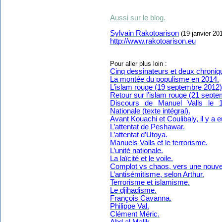
Aussi sur le blog.
Sylvain Rakotoarison
(19 janvier 20
http://www.rakotoarison.eu
Pour aller plus loin :
Cinq dessinateurs et deux chroniqu
La montée du populisme en 2014.
L’islam rouge (19 septembre 2012)
Retour sur l’islam rouge (21 septe
Discours de Manuel Valls le 1
Nationale (texte intégral).
Avant Kouachi et Coulibaly, il y a 
L’attentat de Peshawar.
L’attentat d’Utoya.
Manuels Valls et le terrorisme.
L’unité nationale.
La laïcité et le voile.
Complot vs chaos, vers une nouvell
L’antisémitisme, selon Arthur.
Terrorisme et islamisme.
Le djihadisme.
François Cavanna.
Philippe Val.
Clément Méric.
Abd al Malik.