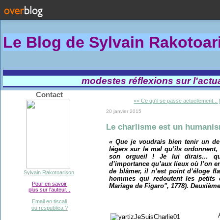
Le Blog de Sylvain Rakotoa
modestes réflexions sur l'actual
Contact
<< Ce qu'il se passe actuellement...
20 janvier 2015
Le charlisme est un humanis
« Que je voudrais bien tenir un de
légers sur le mal qu’ils ordonnent
son orgueil ! Je lui dirais… qu
d’importance qu’aux lieux où l’on en
de blâmer, il n’est point d’éloge fla
Sylvain Rakotoarison
hommes qui redoutent les petits 
Pour en savoir
Mariage de Figaro", 1778). Deuxième
plus sur l'auteur...
Email en tiscali
ou respublica ?