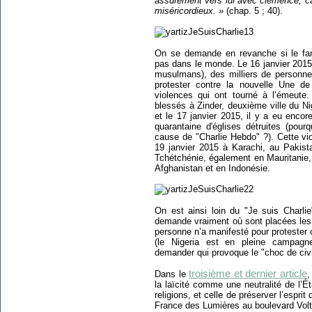
assurément vers lui avec clémence, car
miséricordieux. »
(chap. 5 ; 40).
On se demande en revanche si le fa
pas dans le monde. Le 16 janvier 2015 
musulmans), des milliers de personn
protester contre la nouvelle Une de
violences qui ont tourné à l’émeute
blessés à Zinder, deuxième ville du Nig
et le 17 janvier 2015, il y a eu enc
quarantaine d'églises détruites (pour
cause de "Charlie Hebdo" ?). Cette vi
19 janvier 2015 à Karachi, au Pakista
Tchétchénie, également en Mauritanie,
Afghanistan et en Indonésie.
On est ainsi loin du "Je suis Charli
demande vraiment où sont placées les
personne n’a manifesté pour proteste
(le Nigeria est en pleine campagne
demander qui provoque le "choc de civil
troisième et dernier article
Dans le
,
la laïcité comme une neutralité de l’
religions, et celle de préserver l’esprit 
France des Lumières au boulevard Volt