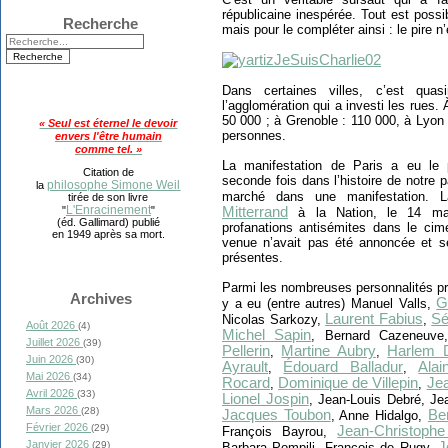
républicaine inespérée. Tout est possi
Recherche
mais pour le compléter ainsi : le pire n
Dans certaines villes, c’est quas
l’agglomération qui a investi les rues.
50 000 ; à Grenoble : 110 000, à Lyon 
« Seul est éternel le devoir
personnes.
envers l'être humain
comme tel. »
La manifestation de Paris a eu le p
Citation de
seconde fois dans l’histoire de notre 
philosophe Simone Weil
la
marché dans une manifestation. L
tirée de son livre
L'Enracinement
Mitterrand
"
"
à la Nation, le 14 mai
(éd. Gallimard) publié
profanations antisémites dans le cim
en 1949 après sa mort.
venue n’avait pas été annoncée et s
présentes.
Parmi les nombreuses personnalités pré
Archives
G
y a eu (entre autres) Manuel Valls,
Laurent Fabius
Sé
Nicolas Sarkozy,
,
Août 2026
(4)
Michel Sapin
, Bernard Cazeneuv
Juillet 2026
(39)
Pellerin
Martine Aubry
Harlem D
,
,
Juin 2026
(30)
Ayrault
Édouard Balladur
Ala
,
,
Mai 2026
(34)
Rocard
Dominique de Villepin
Jea
,
,
Avril 2026
(33)
Lionel Jospin
, Jean-Louis Debré, J
Mars 2026
(28)
Jacques Toubon
Be
, Anne Hidalgo,
Février 2026
(29)
Jean-Christoph
François Bayrou,
Janvier 2026
J
(29)
Barbara Pompili, François de Rugy,