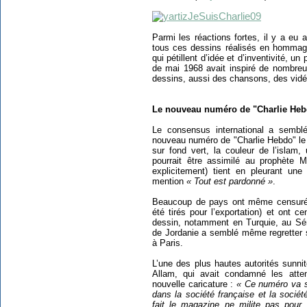
Parmi les réactions fortes, il y a eu a
tous ces dessins réalisés en hommag
qui pétillent d’idée et d’inventivité,
de mai 1968 avait inspiré de nombreu
dessins, aussi des chansons, des vidéo
Le nouveau numéro de "Charlie He
Le consensus international a semblé
nouveau numéro de "Charlie Hebdo" le 
sur fond vert, la couleur de l’islam
pourrait être assimilé au prophète 
explicitement) tient en pleurant une
mention
« Tout est pardonné »
.
Beaucoup de pays ont même censuré l
été tirés pour l’exportation) et ont c
dessin, notamment en Turquie, au Sén
de Jordanie a semblé même regretter 
à Paris.
L’une des plus hautes autorités sunni
Allam, qui avait condamné les atte
nouvelle caricature :
« Ce numéro va s
dans la société française et la sociét
fait le magazine ne milite pas pour 