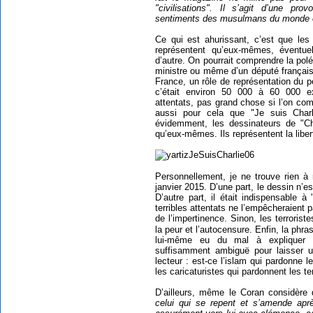
"civilisations". Il s’agit d’une prov
sentiments des musulmans du monde e
Ce qui est ahurissant, c’est que les
représentent qu’eux-mêmes, éventuel
d’autre. On pourrait comprendre la po
ministre ou même d’un député français q
France, un rôle de représentation du p
c’était environ 50 000 à 60 000 e
attentats, pas grand chose si l’on com
aussi pour cela que "Je suis Charl
évidemment, les dessinateurs de "Ch
qu’eux-mêmes. Ils représentent la libert
Personnellement, je ne trouve rien à
janvier 2015. D’une part, le dessin n’es
D’autre part, il était indispensable 
terribles attentats ne l’empêcheraient 
de l’impertinence. Sinon, les terrorist
la peur et l’autocensure. Enfin, la phr
lui-même eu du mal à expliquer l
suffisamment ambiguë pour laisser u
lecteur : est-ce l’islam qui pardonne l
les caricaturistes qui pardonnent les te
D’ailleurs, même le Coran considère 
celui qui se repent et s’amende aprè