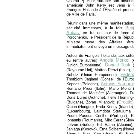
Obama ?]. Pour rattraper son absence 
américain John Kerry est venu à Pa
François Hollande à l’Élysée et pronon
de Ville de Paris.
Réunir dans une même manifestation, 
Ben
sécurité immenses, à la fois
Abbas
, ce fut un tour de force à
Porochenko, le Président de la Républ
Ministre russe des Affaires étr
immédiatement envoyé un message de 
Autour de François Hollande, aux côtés
Angela Merkel
eu (entre autres)
(A
Donald Tusk
(Union Européenne),
(
(Royaume-Uni), Matteo Renzi (Italie), 
Federi
Schulz (Union Européenne),
Thorbjorn Jagland (Conseil de l’Euro
Antonis Samara
Kopacz (Pologne),
Romano Prodi (Italie), Mario Monti (
Thomas de Maizière (Allemagne), Fra
Doris Bures (Autriche), Helle Thornin
Croatie
(Bulgarie), Zoran Milanovic (
)
Orban (Hongrie), Enda Kenny (Irlande), 
(Luxembourg), Laimdota Straujuma (
Pedro Passos Coelho (Portugal), B
Iohannis (Roumanie), Miro Cerar (Slové
Löfven (Suède), Edi Rama (Albanie), I
Jahjaga (Kosovo), Erna Solberg (Norv
Thomas Boni Yayi (Bénin), Ali Bon