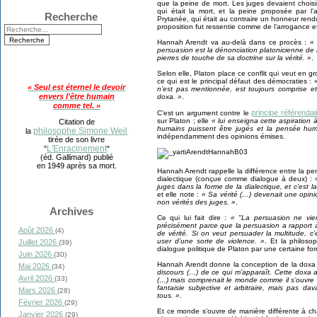
que la peine de mort. Les juges devaient choisi
qui était la mort, et la peine proposée par 
Recherche
Prytanée, qui était au contraire un honneur rend
proposition fut ressentie comme de l’arrogance e
Hannah Arendt va au-delà dans ce procès :
« 
persuasion est la dénonciation platonicienne de l
pierres de touche de sa doctrine sur la vérité. »
.
Selon elle, Platon place ce conflit qui veut en g
ce qui est le principal défaut des démocraties :
« Seul est éternel le devoir
n’est pas mentionnée, est toujours comprise e
envers l'être humain
doxa. »
.
comme tel. »
principe référendai
C’est un argument contre le
sur Platon ; elle
« lui enseigna cette aspiration
Citation de
humains puissent être jugés et la pensée huma
philosophe Simone Weil
la
indépendamment des opinions émises.
tirée de son livre
L'Enracinement
"
"
(éd. Gallimard) publié
en 1949 après sa mort.
Hannah Arendt rappelle la différence entre la per
dialectique (conçue comme dialogue à deux) :
juges dans la forme de la dialectique, et c’est l
et elle note :
« Sa vérité (…) devenait une opini
non vérités des juges. »
.
Archives
Ce qui lui fait dire :
« "La persuasion ne vien
précisément parce que la persuasion a rapport à
Août 2026
(4)
de vérité. Si on veut persuader la multitude, c’
user d’une sorte de violence. »
. Et la philoso
Juillet 2026
(39)
dialogue politique de Platon par une certaine fo
Juin 2026
(30)
Hannah Arendt donne la conception de la doxa
Mai 2026
(34)
discours (…) de ce qui m’apparaît. Cette doxa
Avril 2026
(33)
(…) mais comprenait le monde comme il s’ouvre 
fantaisie subjective et arbitraire, mais pas d
Mars 2026
(28)
tous. »
.
Février 2026
(29)
Et ce monde s’ouvre de manière différente à cha
Janvier 2026
(29)