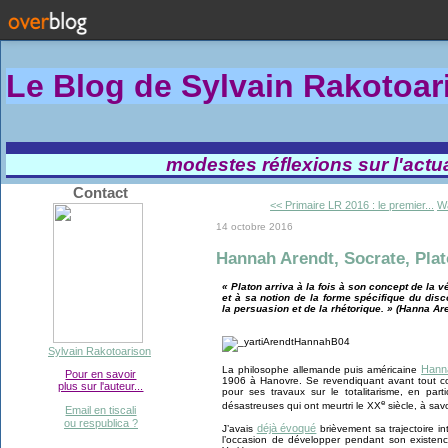
Le Blog de Sylvain Rakotoa
modestes réflexions sur l'actual
Contact
<< Primaire LR 2016 : le premier...
Wa
14 octobre 2016
Hannah Arendt, Socrate, Plato
« Platon arriva à la fois à son concept de la 
et à sa notion de la forme spécifique du di
la persuasion et de la rhétorique. » (Hanna Ar
Sylvain Rakotoarison
Hann
La philosophe allemande puis américaine
Pour en savoir
1906 à Hanovre. Se revendiquant avant tout co
plus sur l'auteur...
pour ses travaux sur le totalitarisme, en parti
e
désastreuses qui ont meurtri le XX
siècle, à savo
Email en tiscali
ou respublica ?
déjà évoqué
J’avais
brièvement sa trajectoire int
l’occasion de développer pendant son existen