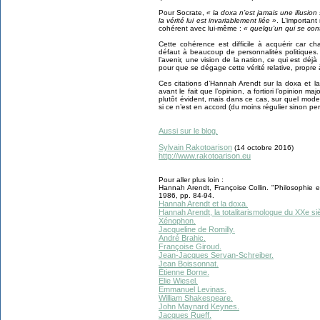
Pour Socrate,
« la doxa n’est jamais une illusion
la vérité lui est invariablement liée »
. L’important
cohérent avec lui-même :
« quelqu’un qui se cont
Cette cohérence est difficile à acquérir car cha
défaut à beaucoup de personnalités politiques.
l’avenir, une vision de la nation, ce qui est déjà 
pour que se dégage cette vérité relative, propr
Ces citations d’Hannah Arendt sur la doxa et la
avant le fait que l’opinion, a fortiori l’opinion maj
plutôt évident, mais dans ce cas, sur quel mode
si ce n’est en accord (du moins régulier sinon pe
Aussi sur le blog.
Sylvain Rakotoarison
(14 octobre 2016)
http://www.rakotoarison.eu
Pour aller plus loin :
Hannah Arendt, Françoise Collin. "Philosophie 
1986, pp. 84-94.
Hannah Arendt et la doxa.
Hannah Arendt, la totalitarismologue du XXe siè
Xénophon.
Jacqueline de Romilly.
André Brahic.
Françoise Giroud.
Jean-Jacques Servan-Schreiber.
Jean Boissonnat.
Étienne Borne.
Elie Wiesel.
Emmanuel Levinas.
William Shakespeare.
John Maynard Keynes.
Jacques Rueff.