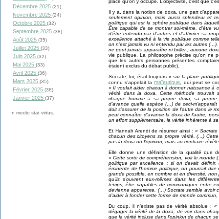
place qu’on y occupe. L’objectivité, c’est que c
Décembre 2025
(21)
Il y a, dans la notion de doxa, une part d’appar
Novembre 2025
(24)
seulement opinion, mais aussi splendeur et r
Octobre 2025
politique qui est la sphère publique dans laquel
(32)
Être capable de se montrer soi-même, d’être vu 
Septembre 2025
(38)
d’être entendu par d’autres et d’affirmer sa prop
excellence attaché à la vie publique comme tell
Août 2025
(35)
on n’est jamais vu ni entendu par les autres (…)
Juillet 2025
(33)
ne peut jamais apparaître ni briller ; aucune doxa
vie publique. La philosophe précise qu’on ne 
Juin 2025
(32)
que les autres personnes présentes comptaie
Mai 2025
(33)
étaient exclus du débat public).
Avril 2025
(36)
Socrate, lui, était toujours
« sur la place publiq
Mars 2025
(35)
maïeutique
connu s’appelait la
, qui peut se co
« Il voulait aider chacun à donner naissance à c
Février 2025
(38)
vérité dans la doxa. Cette méthode trouvait s
Janvier 2025
(37)
chaque homme a sa propre doxa, sa propre o
d’avance quelle espèce (…) de ceci-m’apparaît 
doit s’assurer de la position de l’autre dans 
In medio stat virtus.
peut connaître d’avance la doxa de l’autre, per
un effort supplémentaire, la vérité inhérente à sa
Et Hannah Arendt de résumer ainsi :
« Socrate 
chacun des citoyens sa propre vérité. (…) Cette di
pas la doxa ou l’opinion, mais au contraire révèle
Elle donne une définition de la qualité que d
« Cette sorte de compréhension, voir le monde (…
politique par excellence ; si on devait définir,
éminente de l’homme politique, on pourrait dire
grande possible, en nombre et en diversité, non
qu’ils s’ouvrent eux-mêmes dans les différen
temps, être capables de communiquer entre 
devienne apparente. (…) Socrate semble avoir cr
d’aider à fonder cette forme de monde commun, b
Du coup, il n’existe pas de vérité absolue :
« 
dégager la vérité de la doxa, de voir dans chaqu
que la vérité incluse dans l’opinion de chacun se 