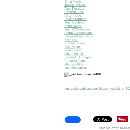
Ernst Mach.
Tenzin Gyatso.
Alain Decaux.
Umberto Eco.
Victor Hugo.
Roland Barthes.
Jean Cocteau.
Émile Driant.
Jean d’Ormesson.
André Glucksmann.
Bernard-Henri Lévy.
Édith Piaf.
Charles Trenet.
Karl Popper.
Paul Ricœur.
Albert Einstein.
Bernard d’Espagnat.
François Jacob.
Maurice Allais.
Luc Montagnier.
http://rakotoarison.over-blog.com/article-sr-
Publié par Sylvain Rakotoa