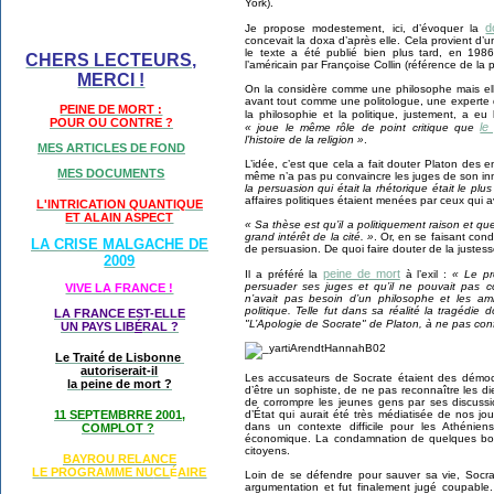
York).
d
Je propose modestement, ici, d’évoquer la
concevait la doxa d’après elle. Cela provient d
le texte a été publié bien plus tard, en 1986
CHERS LECTEURS,
l’américain par Françoise Collin (référence de la 
MERCI !
On la considère comme une philosophe mais elle,
avant tout comme une politologue, une experte de
PEINE DE MORT :
la philosophie et la politique, justement, a eu 
POUR OU CONTRE ?
le
« joue le même rôle de point critique que
l’histoire de la religion »
.
MES ARTICLES DE FOND
L’idée, c’est que cela a fait douter Platon des
MES DOCUMENTS
même n’a pas pu convaincre les juges de son i
la persuasion qui était la rhétorique était le plus
affaires politiques étaient menées par ceux qui av
L'INTRICATION QUANTIQUE
ET ALAIN ASPECT
« Sa thèse est qu’il a politiquement raison et q
grand intérêt de la cité. »
. Or, en se faisant co
LA CRISE MALGACHE DE
de persuasion. De quoi faire douter de la justes
2009
peine de mort
Il a préféré la
à l’exil :
« Le pr
persuader ses juges et qu’il ne pouvait pas c
VIVE LA FRANCE !
n’avait pas besoin d’un philosophe et les am
politique. Telle fut dans sa réalité la tragédi
LA FRANCE EST-ELLE
"L’Apologie de Socrate" de Platon, à ne pas con
UN PAYS LIB
É
RAL ?
Le Traité de Lisbonne
autoriserait-il
Les accusateurs de Socrate étaient des démocr
la peine de mort ?
d’être un sophiste, de ne pas reconnaître les die
de corrompre les jeunes gens par ses discussio
11 SEPTEMBRRE 2001,
d’État qui aurait été très médiatisée de nos jo
dans un contexte difficile pour les Athénien
COMPLOT ?
économique. La condamnation de quelques bou
citoyens.
BAYROU RELANCE
LE PROGRAMME NU
CL
AIRE
É
Loin de se défendre pour sauver sa vie, Socrat
argumentation et fut finalement jugé coupable